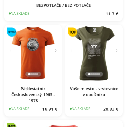
BEZPOTLAČE / BEZ POTLAČE
11.7 €
NA SKLADE
Päťdesiatnik
Vaše miesto - vrstevnice
Československý 1963 -
v obdĺžniku
1978
16.91 €
20.83 €
NA SKLADE
NA SKLADE