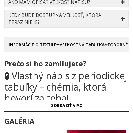
AKO MÁM OPÍSAŤ VEĽKOSŤ NÁPISU?
KEDY BUDE DOSTUPNÁ VEĽKOSŤ, KTORÁ
TERAZ NIE JE?
INFORMÁCIE O TEXTILE
VEĽKOSTNÁ TABUĽKA
PODOBNÉ P
Prečo si ho zamilujete?
🧪 Vlastný nápis z periodickej
tabuľky – chémia, ktorá
hovorí za teba!
ZOBRAZIŤ VIAC
Niekedy nestačia obyčajné písmená. Niekedy potrebuješ prvky.
Vanád, Arzén, Sodík, Fosfor, Jód, Síra – šesť políčok z periodickej
GALÉRIA
tabuľky, ktoré dohromady skladajú slová do dokonalej vedeckej
hračky. Tento motív dokazuje, že chémia nie je len nuda v