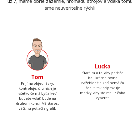
Už viac ako 10 rokov sa snažíme rozdávať radosť našimi
tričkami a mikinami. Začali sme doma v kuchyni a dnes je nás
už 7, máme obrie zázemie, hromadu strojov a vďaka tomu
sme neuveriteľne rýchli.
Lucka
Stará sa o to, aby potlače
boli krásne rovno
nažehlené a keď nemá čo
žehliť, tak pripravuje
Tom
motívy, aby ste mali z čoho
vyberať.
Prijíma objednávky,
kontroluje, či u nich je
všetko čo má byť a keď
budete volať, bude na
druhom konci. Má starosť
väčšinu potlačí a grafík