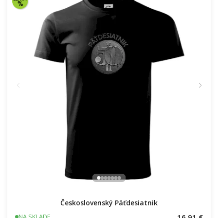
Československý Päťdesiatnik
16.91 €
NA SKLADE