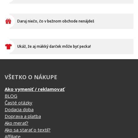
Daruj niečo, čo v bežnom obchode nenájdeš
Ukáž, že aj mäkký darček môže byť pecka!
VŠETKO O NÁKUPE
Ako vymeniť / reklamovať
BLOG
Časté otázky
Dodacia doba
Doprava a platba
Ako merať?
Ako sa starať o textil?
Affiliate
Ochrana osobných údajov
Obchodné podmienky