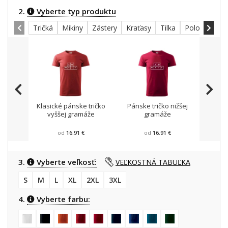
2.
Vyberte typ produktu
Tričká
Mikiny
Zástery
Kraťasy
Tilka
Polokošele
Klasické pánske tričko
Pánske tričko nižšej
Mikin
vyššej gramáže
gramáže
od
16.91 €
od
16.91 €
3.
Vyberte veľkosť:
VEĽKOSTNÁ TABUĽKA
S
M
L
XL
2XL
3XL
4.
Vyberte farbu: