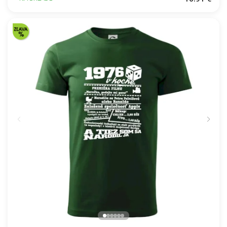
Škola volá - farebné
16.91 €
NA SKLADE