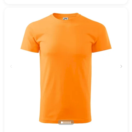
DHZ - Váš názov - FLUO + Reflexná potlač
16.91 €
NA SKLADE