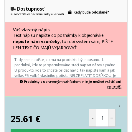
Dostupnosť
Kedy bude odoslané?
si zobrazíte označením farby a veľkosti
Váš vlastný nápis
Text nápisu napíšte do poznámky k objednávke -
nepiste nám vzorčeky
, to robí systém sám, PÍŠTE
LEN TEXT ČO MAJÚ VYJARROVAŤ
Produkty s upraveným vzhľadom, nie je možné vrátiť ani
vymeniť.
/
25.61
€
-
+