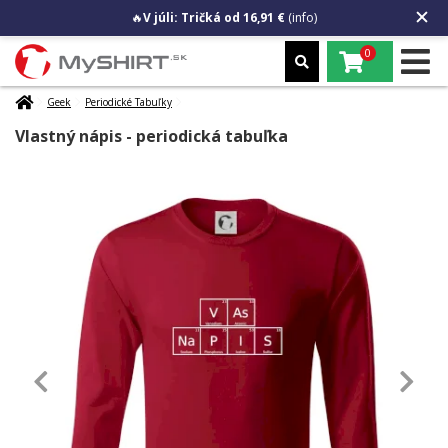
🔥
V júli: Tričká od 16,91 €
(info)
0
Geek
Periodické Tabuľky
Vlastný nápis - periodická tabuľka