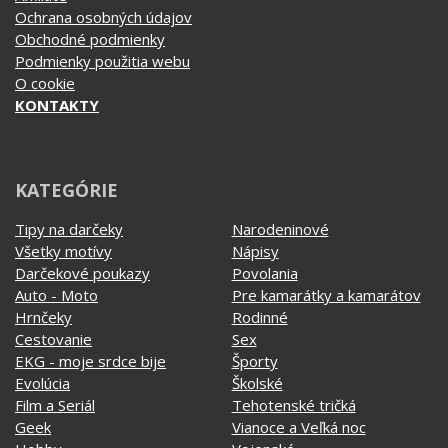
Podmienky použitia webu
O cookie
KONTAKTY
KATEGÓRIE
Tipy na darčeky
Narodeninové
Všetky motívy
Nápisy
Darčekové poukazy
Povolania
Auto - Moto
Pre kamarátky a kamarátov
Hrnčeky
Rodinné
Cestovanie
Sex
EKG - moje srdce bije
Športy
Evolúcia
Školské
Film a Seriál
Tehotenské tričká
Geek
Vianoce a Veľká noc
Hobby
Vojenské
Hudobné
Významné dni
Jedlo, pitie a relax
Zvierata