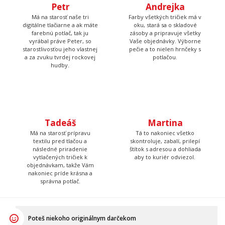
Petr
Andrejka
Má na starosť naše tri
Farby všetkých tričiek má v
digitálne tlačiarne a ak máte
oku, stará sa o skladové
farebnú potlač, tak ju
zásoby a pripravuje všetky
vyrábal práve Peter, so
Vaše objednávky. Výborne
starostlivosťou jeho vlastnej
pečie a to nielen hrnčeky s
a za zvuku tvrdej rockovej
potlačou.
hudby.
Tadeáš
Martina
Má na starosť prípravu
Tá to nakoniec všetko
textilu pred tlačou a
skontroluje, zabalí, prilepí
následné priradenie
štítok s adresou a dohliada
vytlačených tričiek k
aby to kuriér odviezol.
objednávkam, takže Vám
nakoniec príde krásna a
správna potlač.
Poteš niekoho originálnym darčekom