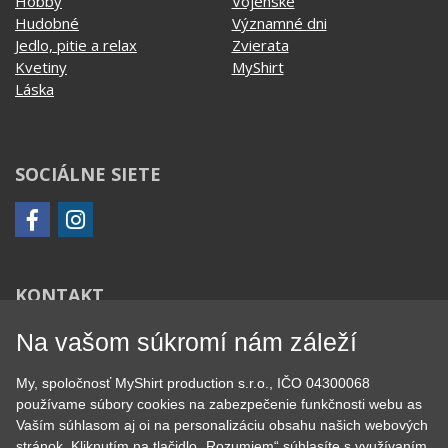
Kvetiny
MyShirt
Láska
SOCIÁLNE SIETE
KONTAKT
MyShirt production s.r.o.
+420 606 105 375
Na vašom súkromí nám záleží
info@myshirt.cz
My, spoločnosť MyShirt production s.r.o., IČO 04300068
Podhorská 752/50
používame súbory cookies na zabezpečenie funkčnosti webu as
46601 Jablonec nad Nisou, Česko
Vaším súhlasom aj oi na personalizáciu obsahu našich webových
stránok. Kliknutím na tlačidlo „Rozumiem“ súhlasíte s využívaním