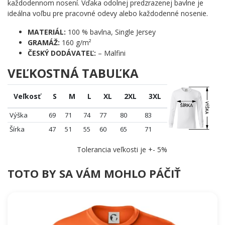
každodennom nosení. Vďaka odolnej predzrazenej bavlne je
každého chemika v okolí
ideálna voľbu pre pracovné odevy alebo každodenné nosenie.
Poskladaj svoj vlastný nápis z prvkov periodickej tabuľky a ukáž
MATERIÁL:
100 % bavlna, Single Jersey
svetu, že veda vie byť aj zábavná! ✨
GRAMÁŽ:
160 g/m²
ČESKÝ DODÁVATEĽ:
– Malfini
VEĽKOSTNÁ TABUĽKA
Veľkosť
S
M
L
XL
2XL
3XL
Výška
69
71
74
77
80
83
Šírka
47
51
55
60
65
71
Tolerancia veľkosti je +- 5%
TOTO BY SA VÁM MOHLO PÁČIŤ