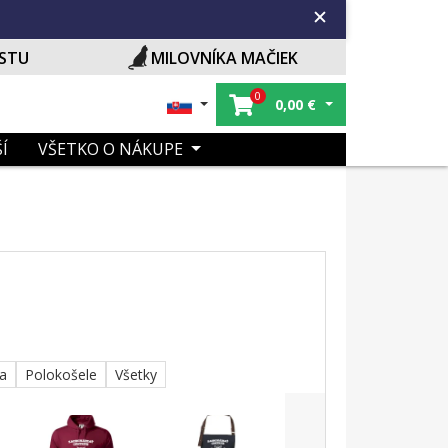
ISTU
MILOVNÍKA MAČIEK
0
0,00
€
Í
VŠETKO O NÁKUPE
ka
Polokošele
Všetky