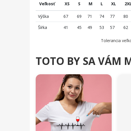
Veľkosť
XS
S
M
L
XL
2X
Výška
67
69
71
74
77
80
Šírka
41
45
49
53
57
62
Tolerancia veľko
TOTO BY SA VÁM 