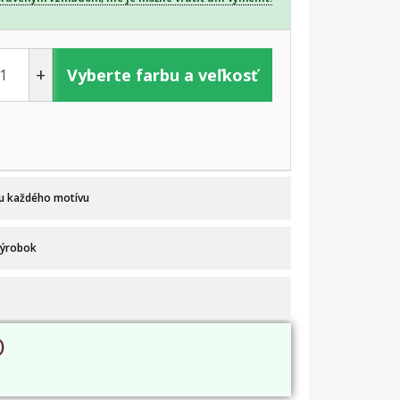
+
Vyberte farbu a veľkosť
 u každého motívu
výrobok
O