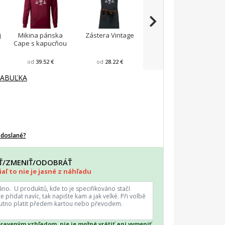
j
Mikina pánska
Zástera Vintage
Pánska zástera na
Cape s kapucňou
varenie
F
od
39.52 €
od
28.22 €
od
23.87 €
TABUĽKA
odoslané?
AŤ/ZMENIŤ/ODOBRÁŤ
aľ to nie je jasné z náhľadu
praveným vzhľadom, nie je možné vrátiť ani vymeniť.