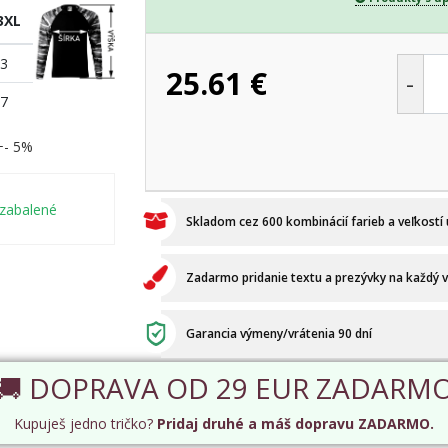
3XL
3
25.61
€
-
7
 +- 5%
 zabalené
Skladom cez 600 kombinácií farieb a veľkostí
Zadarmo pridanie textu a prezývky na každý 
Garancia výmeny/vrátenia 90 dní
🚚 DOPRAVA OD 29 EUR ZADARM
Kupuješ jedno tričko?
Pridaj druhé a máš dopravu ZADARMO.