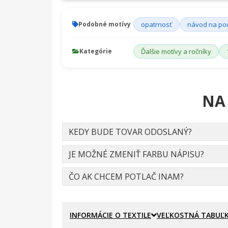
Podobné motívy
opatrnosť
návod na pou
Kategórie
Ďalšie motívy a ročníky
NA
KEDY BUDE TOVAR ODOSLANÝ?
JE MOŽNÉ ZMENIŤ FARBU NÁPISU?
ČO AK CHCEM POTLAČ INAM?
INFORMÁCIE O TEXTILE
VEĽKOSTNÁ TABUĽ