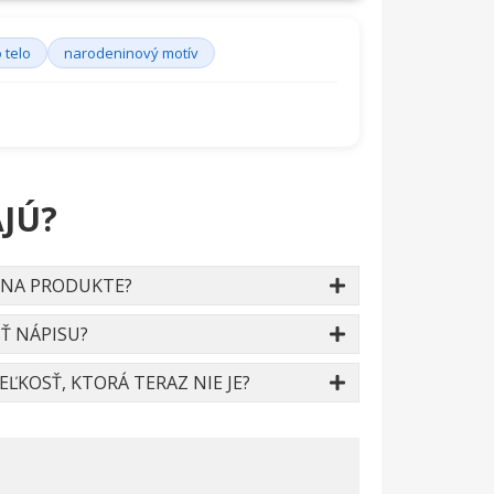
 telo
narodeninový motív
JÚ?
 NA PRODUKTE?
Ť NÁPISU?
ĽKOSŤ, KTORÁ TERAZ NIE JE?