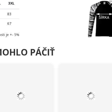
L
3XL
83
67
sti je +- 5%
MOHLO PÁČIŤ