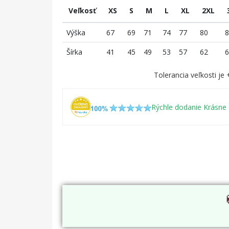
Veľkosť
XS
S
M
L
XL
2XL
Výška
67
69
71
74
77
80
8
Šírka
41
45
49
53
57
62
6
Tolerancia veľkosti je
Rýchle dodanie Krásne