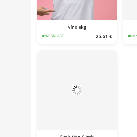
Víno ekg
25.61 €
NA SKLADE
NA 
Evolution Climb