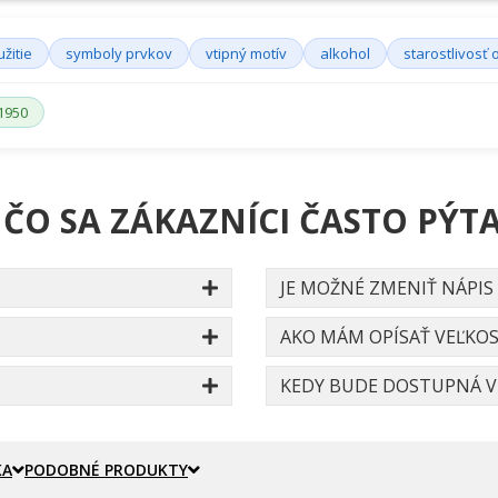
žitie
symboly prvkov
vtipný motív
alkohol
starostlivosť o
1950
 ČO SA ZÁKAZNÍCI ČASTO PÝTA
JE MOŽNÉ ZMENIŤ NÁPIS
AKO MÁM OPÍSAŤ VEĽKOS
KEDY BUDE DOSTUPNÁ VE
KA
PODOBNÉ PRODUKTY