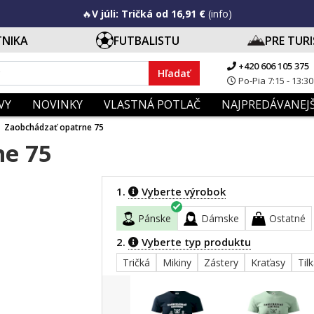
🔥
V júli: Tričká od 16,91 €
(info)
TNIKA
FUTBALISTU
PRE TUR
+420 606 105 375
Hľadať
Po-Pia 7:15 - 13:30
VY
NOVINKY
VLASTNÁ POTLAČ
NAJPREDÁVANEJŠ
Zaobchádzať opatrne 75
ne 75
1.
Vyberte výrobok
Pánske
Dámske
Ostatné
2.
Vyberte typ produktu
Tričká
Mikiny
Zástery
Kraťasy
Til