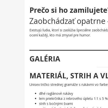
Prečo si ho zamilujete
Zaobchádzať opatrne –
Existujú ľudia, ktorí si zaslúžia špeciálne zaobchád
ocení každý, kto má zmysel pre humor.
Prečo je tento motív úža
Grafika geniálne preberá jazyk symbolov z etikiet
GALÉRIA
ho dopĺňajú tri neprehliadnuteľné pokyny: vrásky ne
bielom podklade, čo mu dodáva výraznú čitateľno
Komu urobí radosť?
MATERIÁL, STRIH A V
🔥 Každému, kto oslavuje okrúhliny a neboj
Unisex tričko strednej gramáže s rukávmi vo farb
💡 Priateľom a rodine, ktorí hľadajú origin
🖤 Všetkým, čo si cenia humor nad nudné a
dlhé raglánové rukávy
✨ Tým, ktorí vedia, že s pribúdajúcimi rokmi 
lem priekrčníka z rebrového úpletu 1:1 s 5 %
strih s bočnými švami
Zaobchádzajte s legendami s úctou – a začnite tým, 