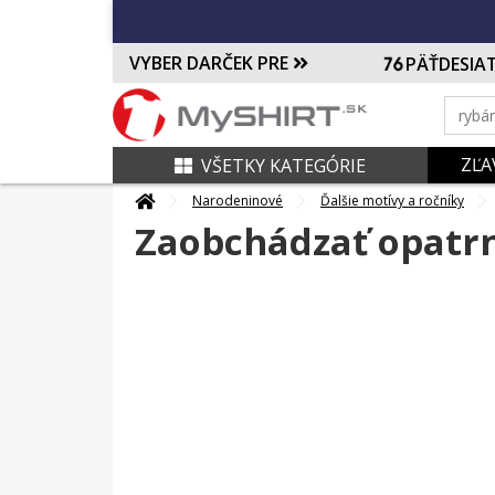
VYBER DARČEK PRE
PÄŤDESIA
ZĽA
VŠETKY KATEGÓRIE
Narodeninové
Ďalšie motívy a ročníky
Zaobchádzať opatr