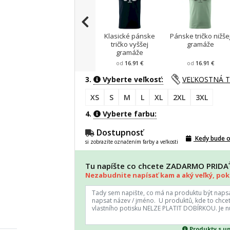
Klasické pánske
Pánske tričko nižše
tričko vyššej
gramáže
gramáže
od
16.91 €
od
16.91 €
3.
Vyberte veľkosť:
VEĽKOSTNÁ 
XS
S
M
L
XL
2XL
3XL
4.
Vyberte farbu:
Dostupnosť
Kedy bude 
si zobrazíte označením farby a veľkosti
Tu napíšte co chcete ZADARMO PRID
Nezabudnite napísať kam a aký veľký, poki
Produkty s u