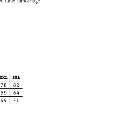
 vo farbe camouflage
A