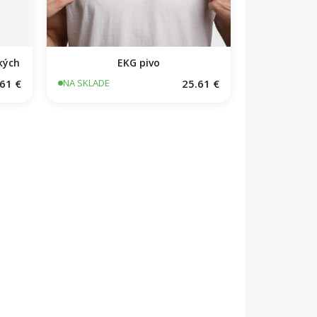
kých
EKG pivo
61 €
25.61 €
NA SKLADE