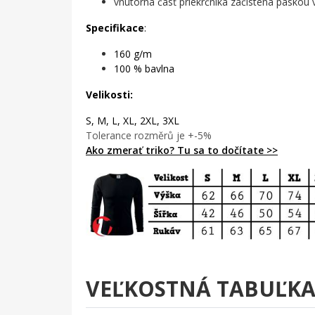
vnútorná časť priekrčníka začistená páskou
Specifikace
:
160 g/m
100 % bavlna
Velikosti:
S, M, L, XL, 2XL, 3XL
Tolerance rozměrů je +-5%
Ako zmerať triko? Tu sa to dočítate >>
VEĽKOSTNÁ TABUĽK