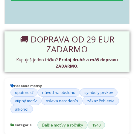
🚚 DOPRAVA OD 29 EUR
ZADARMO
Kupuješ jedno tričko?
Pridaj druhé a máš dopravu
ZADARMO.
Podobné motívy
opatrnosť
návod na obsluhu
symboly prvkov
vtipný motív
oslava narodenín
zákaz žehlenia
alkohol
Ďalšie motívy a ročníky
1940
Kategórie