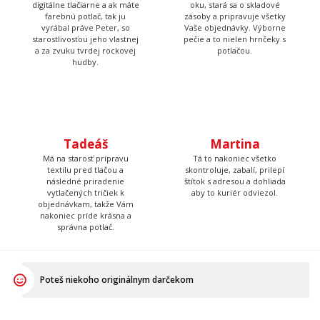
Má na starosť naše tri
Farby všetkých tričiek má v
digitálne tlačiarne a ak máte
oku, stará sa o skladové
farebnú potlač, tak ju
zásoby a pripravuje všetky
vyrábal práve Peter, so
Vaše objednávky. Výborne
starostlivosťou jeho vlastnej
pečie a to nielen hrnčeky s
a za zvuku tvrdej rockovej
potlačou.
hudby.
Tadeáš
Martina
Má na starosť prípravu
Tá to nakoniec všetko
textilu pred tlačou a
skontroluje, zabalí, prilepí
následné priradenie
štítok s adresou a dohliada
vytlačených tričiek k
aby to kuriér odviezol.
objednávkam, takže Vám
nakoniec príde krásna a
správna potlač.
Poteš niekoho originálnym darčekom
Daruj niečo, čo v bežnom obchode nenájdeš