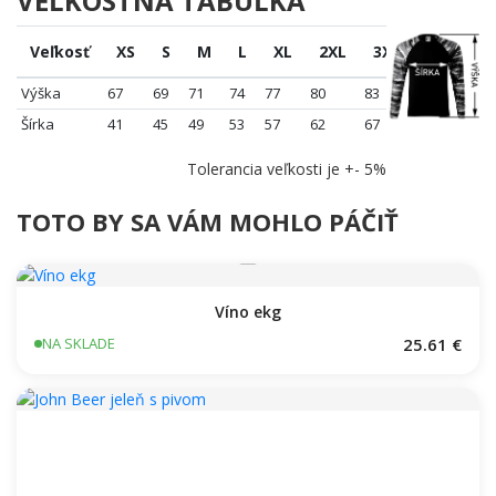
VEĽKOSTNÁ TABUĽKA
Veľkosť
XS
S
M
L
XL
2XL
3XL
Výška
67
69
71
74
77
80
83
Šírka
41
45
49
53
57
62
67
Tolerancia veľkosti je +- 5%
TOTO BY SA VÁM MOHLO PÁČIŤ
Víno ekg
25.61 €
NA SKLADE