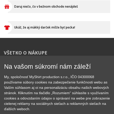
Ukáž, že aj mäkký darček môže byť pecka!
VŠETKO O NÁKUPE
Ako vymeniť / reklamovať
BLOG
Časté otázky
Na vašom súkromí nám záleží
Dodacia doba
Doprava a platba
My, spoločnosť MyShirt production s.r.o., IČO 04300068
Ako merať?
používame súbory cookies na zabezpečenie funkčnosti webu as
Ako sa starať o textil?
Vaším súhlasom aj oi na personalizáciu obsahu našich webových
Affiliate
stránok. Kliknutím na tlačidlo „Rozumiem“ súhlasíte s využívaním
Ochrana osobných údajov
cookies a odovzdaním údajov o správaní na webe pre zobrazenie
Obchodné podmienky
cielenej reklamy na sociálnych sieťach a reklamných sieťach na
Podmienky použitia webu
ďalších weboch.