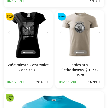
BEZPOTLAČE / BEZ POTLAČE
11.7 €
NA SKLADE
Vaše miesto - vrstevnice
Päťdesiatnik
v obdĺžniku
Československý 1963 -
1978
20.83 €
16.91 €
NA SKLADE
NA SKLADE