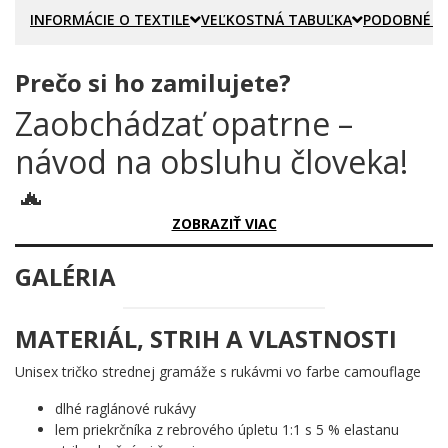
INFORMÁCIE O TEXTILE
VEĽKOSTNÁ TABUĽKA
PODOBNÉ P
Prečo si ho zamilujete?
Zaobchádzať opatrne –
návod na obsluhu človeka!
🔥
ZOBRAZIŤ VIAC
Existujú ľudia, ktorí si zaslúžia špeciálnu pozornosť. Nie preto, že
sú krehkí – práve naopak. Preto, že sú tak výnimoční, že s nimi
GALÉRIA
treba zaobchádzať podľa prísnych pravidiel. A práve tieto
pravidlá sú teraz krásne spísané na jednom mieste.
MATERIÁL, STRIH A VLASTNOSTI
Prečo je tento motív úžasný?
Unisex tričko strednej gramáže s rukávmi vo farbe camouflage
Potlač geniálne napodobňuje symboly z etikety na údržbu –
lenže namiesto pokynov pre látku tu nájdete návod na obsluhu
dlhé raglánové rukávy
skutočného človeka. Uprostred tróni symbol prania s teplotou
lem priekrčníka z rebrového úpletu 1:1 s 5 % elastanu
85°, po bokoch sa skvel zákaz žehlenia s odôvodnením „vrásky