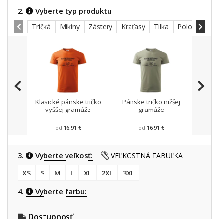
2.
Vyberte typ produktu
Tričká
Mikiny
Zástery
Kraťasy
Tilka
Polokošele
Klasické pánske tričko
Pánske tričko nižšej
Mikin
vyššej gramáže
gramáže
od
16.91 €
od
16.91 €
3.
Vyberte veľkosť:
VEĽKOSTNÁ TABUĽKA
XS
S
M
L
XL
2XL
3XL
4.
Vyberte farbu:
Dostupnosť