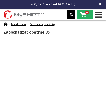
🔥
V júli: Tričká od 16,91 €
(info)
0
Narodeninové
Ďalšie motívy a ročníky
Zaobchádzať opatrne 85