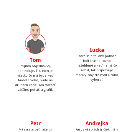
už 7, máme obrie zázemie, hromadu strojov a vďaka tomu
sme neuveriteľne rýchli.
Lucka
Stará sa o to, aby potlače
boli krásne rovno
nažehlené a keď nemá čo
žehliť, tak pripravuje
Tom
motívy, aby ste mali z čoho
vyberať.
Prijíma objednávky,
kontroluje, či u nich je
všetko čo má byť a keď
budete volať, bude na
druhom konci. Má starosť
väčšinu potlačí a grafík
Petr
Andrejka