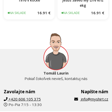
1976 v kocke
Jesus Saved My Life kríž
ekg
16.91 €
16.91 €
NA SKLADE
NA SKLADE
Tomáš Laurin
Pokiaľ čokoľvek nevieš, kontaktuj nás
Zavolajte nám
Napíšte nám
+420 606 105 375
info@myshirt.cz