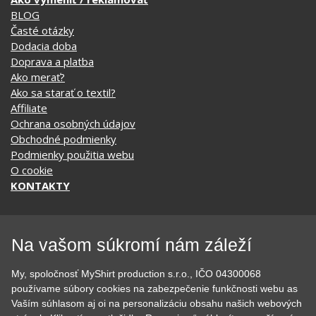
BLOG
Časté otázky
Dodacia doba
Doprava a platba
Ako merať?
Ako sa starať o textil?
Affiliate
Ochrana osobných údajov
Obchodné podmienky
Podmienky použitia webu
O cookie
KONTAKTY
KATEGÓRIE
Na vašom súkromí nám záleží
Tipy na darčeky
Narodeninové
My, spoločnosť MyShirt production s.r.o., IČO 04300068
Všetky motívy
Nápisy
používame súbory cookies na zabezpečenie funkčnosti webu as
Darčekové poukazy
Povolania
Vaším súhlasom aj oi na personalizáciu obsahu našich webových
Auto - Moto
Pre kamarátky a kamarátov