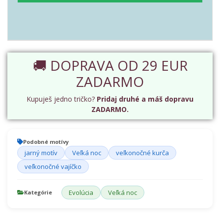
🚚 DOPRAVA OD 29 EUR
ZADARMO
Kupuješ jedno tričko?
Pridaj druhé a máš dopravu
ZADARMO.
Podobné motívy
jarný motív
Veľká noc
veľkonočné kurča
veľkonočné vajíčko
Evolúcia
Veľká noc
Kategórie