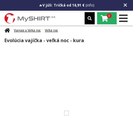
🔥
V júli: Tričká od 16,91 €
(info)
0
Vianoce a Veľká noc
Veľká noc
Evolúcia vajíčka - veľká noc - kura