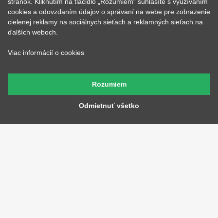
stránok. Kliknutím na tlačidlo „Rozumiem“ súhlasíte s využívaním
Hrnčeky
Rodinné
cookies a odovzdaním údajov o správaní na webe pre zobrazenie
Cestovanie
Sex
cielenej reklamy na sociálnych sieťach a reklamných sieťach na
EKG - moje srdce bije
Športy
ďalších weboch.
Evolúcia
Školské
Film a Seriál
Tehotenské tričká
Viac informácií o cookies
Geek
Vianoce a Veľká noc
Hobby
Vojenské
Hudobné
Významné dni
Rozumiem
Jedlo, pitie a relax
Zvierata
Kvetiny
MyShirt
Odmietnuť všetko
Láska
SOCIÁLNE SIETE
KONTAKT