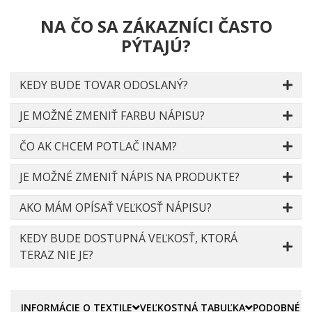
NA ČO SA ZÁKAZNÍCI ČASTO
PÝTAJÚ?
KEDY BUDE TOVAR ODOSLANÝ?
JE MOŽNÉ ZMENIŤ FARBU NÁPISU?
ČO AK CHCEM POTLAČ INAM?
JE MOŽNÉ ZMENIŤ NÁPIS NA PRODUKTE?
AKO MÁM OPÍSAŤ VEĽKOSŤ NÁPISU?
KEDY BUDE DOSTUPNÁ VEĽKOSŤ, KTORÁ
TERAZ NIE JE?
INFORMÁCIE O TEXTILE
VEĽKOSTNÁ TABUĽKA
PODOBNÉ P