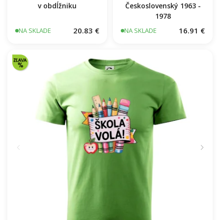
Päťdesiatnik
Vaše miesto - vrstevnice
Československý 1963 -
v obdĺžniku
1978
20.83 €
16.91 €
NA SKLADE
NA SKLADE