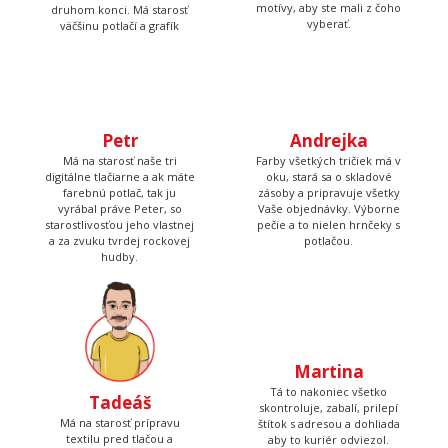
nažehlené a keď nemá čo
všetko čo má byť a keď
žehliť, tak pripravuje
budete volať, bude na
motívy, aby ste mali z čoho
druhom konci. Má starosť
vyberať.
väčšinu potlačí a grafík
Petr
Andrejka
Má na starosť naše tri
Farby všetkých tričiek má v
digitálne tlačiarne a ak máte
oku, stará sa o skladové
farebnú potlač, tak ju
zásoby a pripravuje všetky
vyrábal práve Peter, so
Vaše objednávky. Výborne
starostlivosťou jeho vlastnej
pečie a to nielen hrnčeky s
a za zvuku tvrdej rockovej
potlačou.
hudby.
Tadeáš
Martina
Má na starosť prípravu
Tá to nakoniec všetko
textilu pred tlačou a
skontroluje, zabalí, prilepí
následné priradenie
štítok s adresou a dohliada