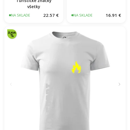
Turistické značky
všetky
Rescue - pre
záchranárov
22.57 €
16.91 €
NA SKLADE
NA SKLADE