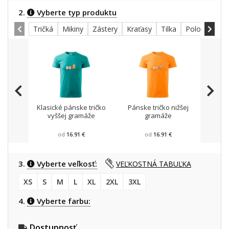
2.
Vyberte typ produktu
Tričká
Mikiny
Zástery
Kraťasy
Tilka
Polokošele
Klasické pánske tričko
Pánske tričko nižšej
Mikin
vyššej gramáže
gramáže
od
16.91 €
od
16.91 €
3.
Vyberte veľkosť:
VEĽKOSTNÁ TABUĽKA
XS
S
M
L
XL
2XL
3XL
4.
Vyberte farbu:
Dostupnosť