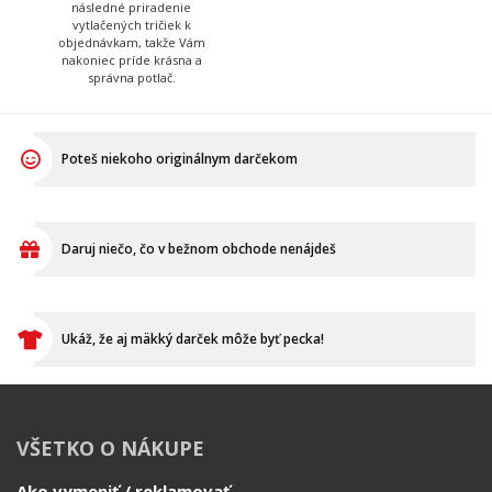
vytlačených tričiek k
aby to kuriér odviezol.
objednávkam, takže Vám
nakoniec príde krásna a
správna potlač.
Poteš niekoho originálnym darčekom
Daruj niečo, čo v bežnom obchode nenájdeš
Ukáž, že aj mäkký darček môže byť pecka!
VŠETKO O NÁKUPE
Ako vymeniť / reklamovať