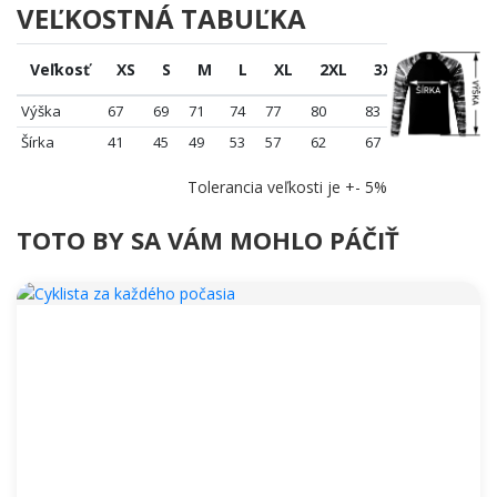
VEĽKOSTNÁ TABUĽKA
Veľkosť
XS
S
M
L
XL
2XL
3XL
Výška
67
69
71
74
77
80
83
Šírka
41
45
49
53
57
62
67
Tolerancia veľkosti je +- 5%
TOTO BY SA VÁM MOHLO PÁČIŤ