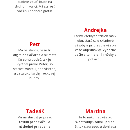
Stará sa o to, aby potlače
Prijíma objednávky,
boli krásne rovno
kontroluje, či u nich je
nažehlené a keď nemá čo
všetko čo má byť a keď
žehliť, tak pripravuje
budete volať, bude na
motívy, aby ste mali z čoho
druhom konci. Má starosť
vyberať.
väčšinu potlačí a grafík
Andrejka
Petr
Farby všetkých tričiek má v
Má na starosť naše tri
oku, stará sa o skladové
digitálne tlačiarne a ak máte
zásoby a pripravuje všetky
farebnú potlač, tak ju
Vaše objednávky. Výborne
vyrábal práve Peter, so
pečie a to nielen hrnčeky s
starostlivosťou jeho vlastnej
potlačou.
a za zvuku tvrdej rockovej
hudby.
Martina