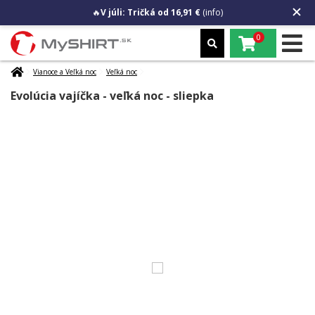
🔥
V júli: Tričká od 16,91 €
(info)
0
Vianoce a Veľká noc
Veľká noc
Evolúcia vajíčka - veľká noc - sliepka