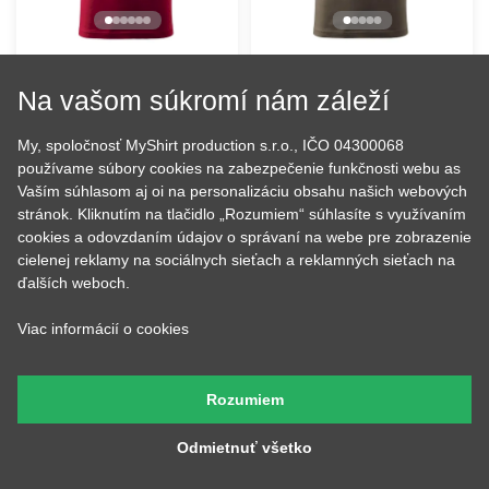
50 rokov - Letokruhy
1976 v srdci
Na vašom súkromí nám záleží
16.91 €
16.91 €
NA SKLADE
NA SKLADE
My, spoločnosť MyShirt production s.r.o., IČO 04300068
používame súbory cookies na zabezpečenie funkčnosti webu as
Vaším súhlasom aj oi na personalizáciu obsahu našich webových
stránok. Kliknutím na tlačidlo „Rozumiem“ súhlasíte s využívaním
cookies a odovzdaním údajov o správaní na webe pre zobrazenie
cielenej reklamy na sociálnych sieťach a reklamných sieťach na
ďalších weboch.
Viac informácií o cookies
Rozumiem
Odmietnuť všetko