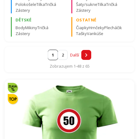
Polokošele
Tilka
Tričká
Šaty/sukne
Tilka
Tričká
Zástery
Zástery
DĚTSKÉ
OSTATNÉ
Body
Mikiny
Tričká
Čiapky
Hrnčeky
Plecháčik
Zástery
Tašky
Vankúše
Tachometer 50
Je mi 50 + pivo
1
2
Další
Zobrazujem 1-48 z 65
Pri každom motíve si môžete vybrať z
desiatok
typov textilu
. Najskôr zvoľte motív, potom farbu
a veľkosť.
🎁 MENO NA PRODUKT
ZADARMO