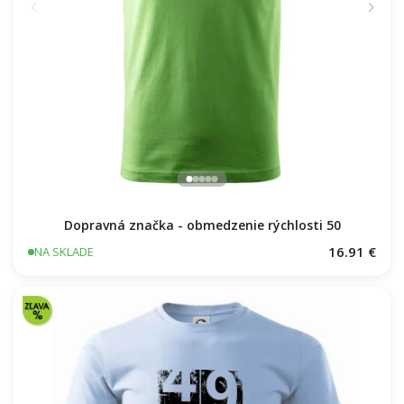
Chcete na tričko meno alebo číslo?
Napíšte to
do poznámky v košíku.
Úprava je zadarmo a
nepredlžuje odoslanie!
Certifikovaná kvalita materiálov a záruka spokojnosti.
Viac o certifikátoch tu
.
Dopravná značka - obmedzenie rýchlosti 50
16.91 €
NA SKLADE