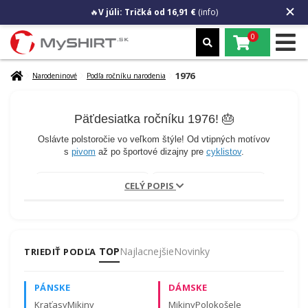
🔥
V júli: Tričká od 16,91 €
(info)
0
1976
Narodeninové
Podľa ročníku narodenia
Päťdesiatka ročníku 1976! 🎂
Oslávte polstoročie vo veľkom štýle! Od vtipných motívov
s
pivom
až po športové dizajny pre
cyklistov
.
CELÝ POPIS
TOP
Najlacnejšie
Novinky
TRIEDIŤ PODĽA
PÁNSKE
DÁMSKE
Päťdesiatnik ČSSR
1976 v kocke
Kraťasy
Mikiny
Mikiny
Polokošele