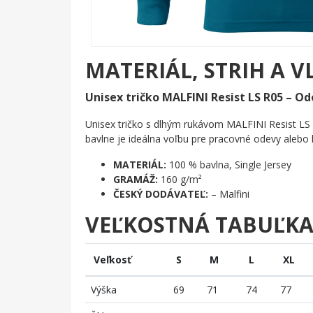
MATERIÁL, STRIH A V
Unisex tričko MALFINI Resist LS R05 – Od
Unisex tričko s dlhým rukávom MALFINI Resist LS 
bavlne je ideálna voľbu pre pracovné odevy aleb
MATERIÁL:
100 % bavlna, Single Jersey
GRAMÁŽ:
160 g/m²
ČESKÝ DODÁVATEĽ:
– Malfini
VEĽKOSTNÁ TABUĽK
Veľkosť
S
M
L
XL
Výška
69
71
74
77