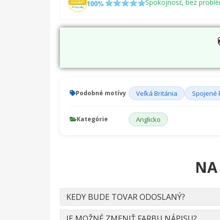
Spokojnosť, bez probl
Podobné motívy
Veľká Británia
Spojené 
Kategórie
Anglicko
NA
KEDY BUDE TOVAR ODOSLANÝ?
JE MOŽNÉ ZMENIŤ FARBU NÁPISU?