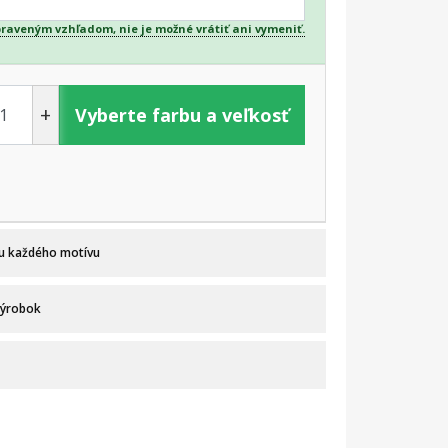
praveným vzhľadom, nie je možné vrátiť ani vymeniť.
+
Vyberte farbu a veľkosť
 u každého motívu
výrobok