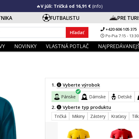
🔥
V júli: Tričká od 16,91 €
(info)
TNIKA
FUTBALISTU
PRE TUR
+420 606 105 375
Hľadať
Po-Pia 7:15 - 13:30
VY
NOVINKY
VLASTNÁ POTLAČ
NAJPREDÁVANEJŠ
1.
Vyberte výrobok
Pánske
Dámske
Detské
2.
Vyberte typ produktu
Tričká
Mikiny
Zástery
Kraťasy
Til