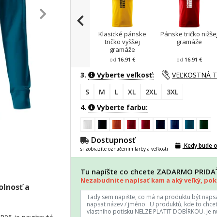
Klasické pánske
Pánske tričko nižše
tričko vyššej
gramáže
gramáže
od
16.91 €
od
16.91 €
3.
Vyberte veľkosť:
VEĽKOSTNÁ 
S
M
L
XL
2XL
3XL
4.
Vyberte farbu:
Dostupnosť
Kedy bude 
si zobrazíte označením farby a veľkosti
Tu napíšte co chcete ZADARMO PRID
Nezabudnite napísať kam a aký veľký, poki
olnosť a