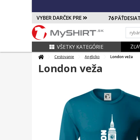
VYBER DARČEK PRE
PÄŤDESIA
ZĽA
VŠETKY KATEGÓRIE
Cestovanie
Anglicko
London veža
London veža