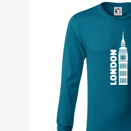
všetkých vo vnútri rušného veľkomesta.