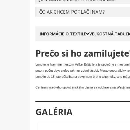
ČO AK CHCEM POTLAČ INAM?
INFORMÁCIE O TEXTILE
VEĽKOSTNÁ TABUĽ
Prečo si ho zamilujete
Londýn je hlavným mestom Veľkej Británie a je spoločne s mestami a
potom počet obyvateľov takmer zdvojnásobí. Mesto geograficky rozč
Londýn do 18. storočia iba na severnom brehu tejto rieky, a to má
Centrum všetkého spoločenského diania sa odohráva na Westminste
je vaša zastávka v Londýne dlhšia a radi sa pozriete na futbal, ur
Anglická Premier League má celkom 5 klubov, ktoré pochádzajú z 
GALÉRIA
27 miliónov! A je tu naozaj čo vidieť.
Ak sa chystáte navštíviť Londýn prvýkrát určite si zaobstarajte Lo
vám určite vo vašom rozhodovaní pomôže. A ak na vás padne po pá