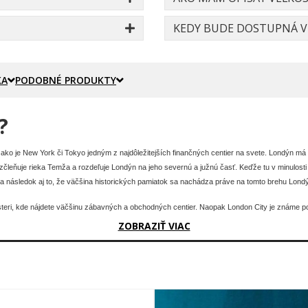
KEDY BUDE DOSTUPNÁ VE
KA
PODOBNÉ PRODUKTY
?
ko je New York či Tokyo jedným z najdôležitejších finančných centier na svete. Londýn má oko
leňuje rieka Temža a rozdeľuje Londýn na jeho severnú a južnú časť. Keďže tu v minulosti v
 za následok aj to, že väčšina historických pamiatok sa nachádza práve na tomto brehu Lond
ri, kde nájdete väčšinu zábavných a obchodných centier. Naopak London City je známe po 
čite odporúčame navštíviť zápas tamojších klubov.
ZOBRAZIŤ VIAC
Londýna a to Chelsea, Arsenal, Fulham, West Ham United a Tottenham. Londýn patrí k najna
ndon Pass, aby ste si z Londýna odviezli čo najviac zážitkov. Ak hľadáte inšpiráciu, ktoré mi
r dňoch únava, môžete relaxovať pod holým nebom v jednom z 9-tich kráľovských parkov, k