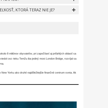
ĽKOSŤ, KTORÁ TERAZ NIE JE?
lo 8 miliónov obyvateľov, pri započítaní aj priľahlých oblastí sa
iedol cez rieku Temžu iba jediný most London Bridge, rozvíjal sa
ýna.
New Yorku ako druhé najdôležitejšie finančné centrum sveta. Ak
vštevovanejším mestám sveta, celkom navštívi anglickú metropolu
esta navštíviť, tento menší zoznam londýnskych atrakcií a pamiatok
toré Londýn má. Sú prístupné verejnosti a sú oázou pokoja pre