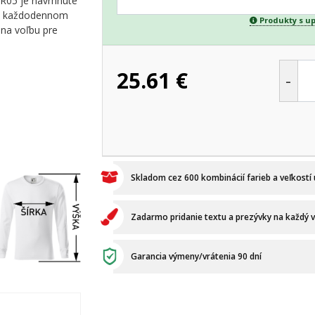
 R05 je navrhnuté
ebo každodennom
Produkty s u
lna voľbu pre
25.61
€
-
Skladom cez 600 kombinácií farieb a veľkostí
Zadarmo pridanie textu a prezývky na každý 
Garancia výmeny/vrátenia 90 dní