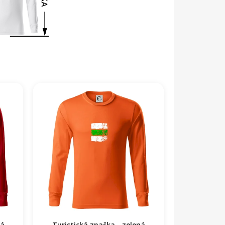
rá
Turistická značka - zelená