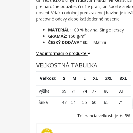
Unisex tričko s dlhým rukávom MALFINI Resist LS
pre náročné použitie, či už v práci, pri športe al
nosení. Vďaka odolnej predzrazenej bavlne je ideá
pracovné odevy alebo každodenné nosenie.
MATERIÁL:
100 % bavlna, Single Jersey
GRAMÁŽ:
160 g/m²
ČESKÝ DODÁVATEĽ:
– Malfini
Viac informácii o produkte
VEĽKOSTNÁ TABUĽKA
Veľkosť
S
M
L
XL
2XL
3XL
Výška
69
71
74
77
80
83
Šírka
47
51
55
60
65
71
Tolerancia veľkosti je +- 5%