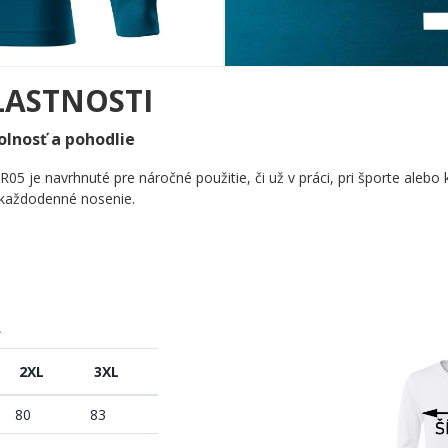
LASTNOSTI
olnosť a pohodlie
R05 je navrhnuté pre náročné použitie, či už v práci, pri športe ale
o každodenné nosenie.
A
2XL
3XL
80
83