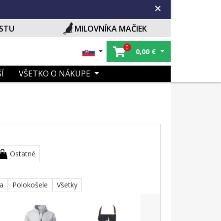
ISTU
MILOVNÍKA MAČIEK
0
0,00
€
Í
VŠETKO O NÁKUPE
Ostatné
ka
Polokošele
Všetky