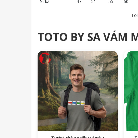
Šírka
47
51
55
60
Tol
TOTO BY SA VÁM 
Turistické značky všetky
T