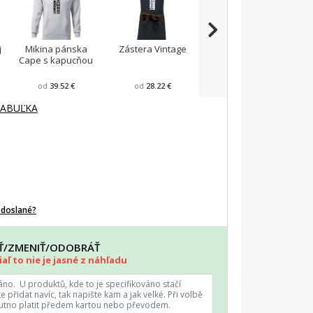
j
Mikina pánska
Zástera Vintage
Pánska zástera na
Cape s kapucňou
varenie
F
od
39.52 €
od
28.22 €
od
23.87 €
TABUĽKA
odoslané?
AŤ/ZMENIŤ/ODOBRÁŤ
aľ to nie je jasné z náhľadu