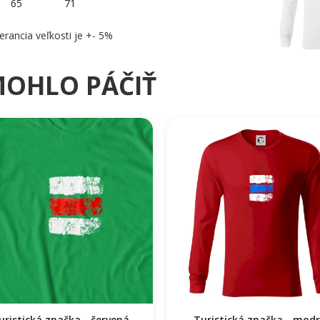
65
71
erancia veľkosti je +- 5%
MOHLO PÁČIŤ
uristická značka - červená
Turistická značka - mod