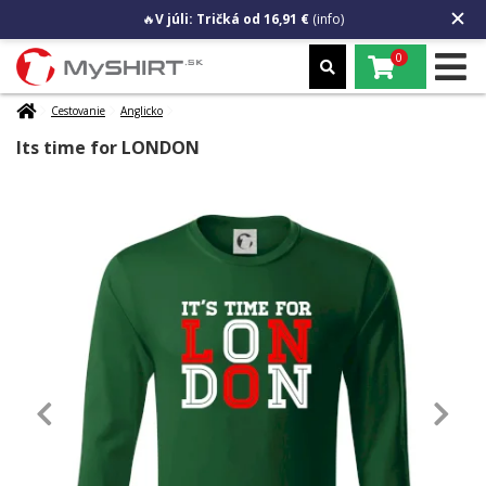
🔥
V júli: Tričká od 16,91 €
(info)
0
Cestovanie
Anglicko
Its time for LONDON