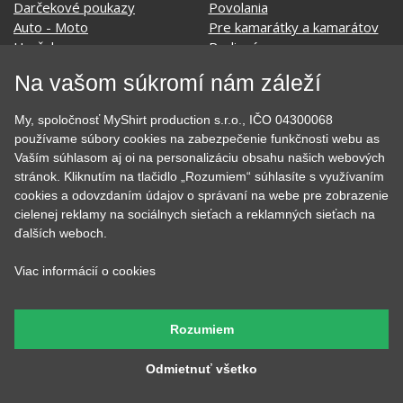
Darčekové poukazy
Povolania
Auto - Moto
Pre kamarátky a kamarátov
Hrnčeky
Rodinné
Cestovanie
Sex
Na vašom súkromí nám záleží
EKG - moje srdce bije
Športy
Evolúcia
Školské
My, spoločnosť MyShirt production s.r.o., IČO 04300068
Film a Seriál
Tehotenské tričká
používame súbory cookies na zabezpečenie funkčnosti webu as
Geek
Vianoce a Veľká noc
Vaším súhlasom aj oi na personalizáciu obsahu našich webových
Hobby
Vojenské
stránok. Kliknutím na tlačidlo „Rozumiem“ súhlasíte s využívaním
Hudobné
Významné dni
cookies a odovzdaním údajov o správaní na webe pre zobrazenie
Jedlo, pitie a relax
Zvierata
cielenej reklamy na sociálnych sieťach a reklamných sieťach na
Kvetiny
MyShirt
ďalších weboch.
Láska
Viac informácií o cookies
SOCIÁLNE SIETE
Rozumiem
Odmietnuť všetko