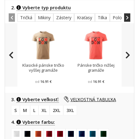
2.
Vyberte typ produktu
Tričká
Mikiny
Zástery
Kraťasy
Tilka
Polokošele
Klasické pánske tričko
Pánske tričko nižšej
Mikin
vyššej gramáže
gramáže
od
16.91 €
od
16.91 €
3.
Vyberte veľkosť:
VEĽKOSTNÁ TABUĽKA
S
M
L
XL
2XL
3XL
4.
Vyberte farbu: