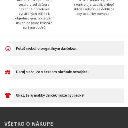
textilu pred tlačou a
skontroluje, zabalí, prilepí
následné priradenie
štítok s adresou a dohliada
vytlačených tričiek k
aby to kuriér odviezol.
objednávkam, takže Vám
nakoniec príde krásna a
správna potlač.
Poteš niekoho originálnym darčekom
Daruj niečo, čo v bežnom obchode nenájdeš
Ukáž, že aj mäkký darček môže byť pecka!
VŠETKO O NÁKUPE