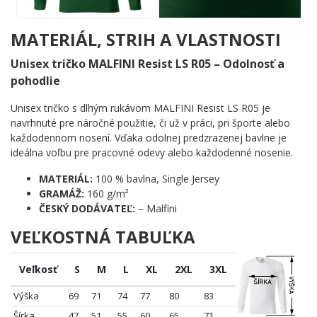
A je tu naozaj čo vidieť.
Ak sa chystáte navštíviť Londýn prvýkrát určite si zaobstarajte London Pass, aby ste
MATERIÁL, STRIH A VLASTNOSTI
si z Londýna odviezli čo najviac zážitkov. Ak hľadáte inšpiráciu, ktoré miesta navštíviť,
tento menší zoznam londýnskych atrakcií a pamiatok vám určite vo vašom
Unisex tričko MALFINI Resist LS R05 – Odolnosť a
rozhodovaní pomôže. A ak na vás padne po pár dňoch únava, môžete relaxovať pod
pohodlie
holým nebom v jednom z 9-tich kráľovských parkov, ktoré Londýn má. Sú prístupné
verejnosti a sú oázou pokoja pre všetkých vo vnútri rušného veľkomesta.
Unisex tričko s dlhým rukávom MALFINI Resist LS R05 je
navrhnuté pre náročné použitie, či už v práci, pri športe alebo
každodennom nosení. Vďaka odolnej predzrazenej bavlne je
ideálna voľbu pre pracovné odevy alebo každodenné nosenie.
MATERIÁL:
100 % bavlna, Single Jersey
GRAMÁŽ:
160 g/m²
ČESKÝ DODÁVATEĽ:
– Malfini
VEĽKOSTNÁ TABUĽKA
Veľkosť
S
M
L
XL
2XL
3XL
Výška
69
71
74
77
80
83
Šírka
47
51
55
60
65
71