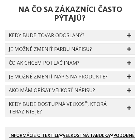
NA ČO SA ZÁKAZNÍCI ČASTO
PÝTAJÚ?
KEDY BUDE TOVAR ODOSLANÝ?
JE MOŽNÉ ZMENIŤ FARBU NÁPISU?
ČO AK CHCEM POTLAČ INAM?
JE MOŽNÉ ZMENIŤ NÁPIS NA PRODUKTE?
AKO MÁM OPÍSAŤ VEĽKOSŤ NÁPISU?
KEDY BUDE DOSTUPNÁ VEĽKOSŤ, KTORÁ
TERAZ NIE JE?
INFORMÁCIE O TEXTILE
VEĽKOSTNÁ TABUĽKA
PODOBNÉ P