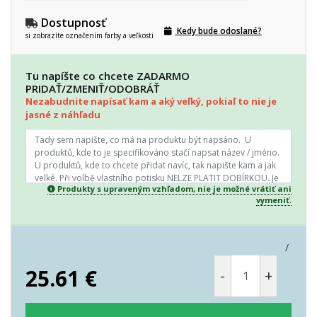
Dostupnosť
Kedy bude odoslané?
si zobrazíte označením farby a veľkosti
Tu napíšte co chcete ZADARMO
PRIDAŤ/ZMENIŤ/ODOBRÁŤ
Nezabudnite napísať kam a aký veľký, pokiaľ to nie je
jasné z náhľadu
Produkty s upraveným vzhľadom, nie je možné vrátiť ani
vymeniť.
/
25.61
€
-
+