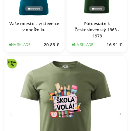
Vaše miesto - vrstevnice
Päťdesiatnik
v obdĺžniku
Československý 1963 -
1978
20.83 €
16.91 €
NA SKLADE
NA SKLADE