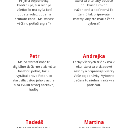
Prijíma objednávky,
Stará sa o to, aby potlače
kontroluje, či u nich je
boli krásne rovno
všetko čo má byť a keď
nažehlené a keď nemá čo
budete volať, bude na
žehliť, tak pripravuje
druhom konci. Má starosť
motívy, aby ste mali z čoho
väčšinu potlačí a grafík
vyberať.
Petr
Andrejka
Má na starosť naše tri
Farby všetkých tričiek má v
digitálne tlačiarne a ak máte
oku, stará sa o skladové
farebnú potlač, tak ju
zásoby a pripravuje všetky
vyrábal práve Peter, so
Vaše objednávky. Výborne
starostlivosťou jeho vlastnej
pečie a to nielen hrnčeky s
a za zvuku tvrdej rockovej
potlačou.
hudby.
Tadeáš
Martina
Má na starosť prípravu
Tá to nakoniec všetko