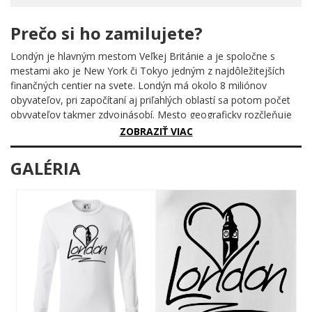
Prečo si ho zamilujete?
Londýn je hlavným mestom Veľkej Británie a je spoločne s
mestami ako je New York či Tokyo jedným z najdôležitejších
finančných centier na svete. Londýn má okolo 8 miliónov
obyvateľov, pri započítaní aj priľahlých oblastí sa potom počet
obyvateľov takmer zdvojnásobí. Mesto geograficky rozčleňuje
rieka Temža a rozdeľuje Londýn na jeho severnú a južnú časť.
ZOBRAZIŤ VIAC
Keďže tu v minulosti viedol cez rieku Temžu iba jediný most
London Bridge, rozvíjal sa Londýn do 18. storočia iba na
GALÉRIA
severnom brehu tejto rieky, a to má za následok aj to, že
väčšina historických pamiatok sa nachádza práve na tomto
brehu Londýna.
Centrum všetkého spoločenského diania sa odohráva na
Westminsteri, kde nájdete väčšinu zábavných a obchodných
centier. Naopak London City je známe po New Yorku ako druhé
najdôležitejšie finančné centrum sveta. Ak je vaša zastávka v
Londýne dlhšia a radi sa pozriete na futbal, určite odporúčame
navštíviť zápas tamojších klubov.