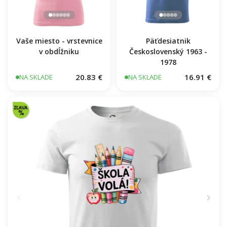
Vaše miesto - vrstevnice
Päťdesiatnik
v obdĺžniku
Československý 1963 -
1978
20.83 €
16.91 €
NA SKLADE
NA SKLADE