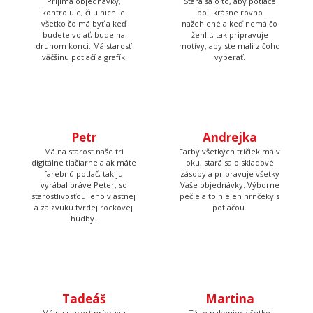
Prijíma objednávky,
Stará sa o to, aby potlače
kontroluje, či u nich je
boli krásne rovno
všetko čo má byť a keď
nažehlené a keď nemá čo
budete volať, bude na
žehliť, tak pripravuje
druhom konci. Má starosť
motívy, aby ste mali z čoho
väčšinu potlačí a grafík
vyberať.
Petr
Andrejka
Má na starosť naše tri
Farby všetkých tričiek má v
digitálne tlačiarne a ak máte
oku, stará sa o skladové
farebnú potlač, tak ju
zásoby a pripravuje všetky
vyrábal práve Peter, so
Vaše objednávky. Výborne
starostlivosťou jeho vlastnej
pečie a to nielen hrnčeky s
a za zvuku tvrdej rockovej
potlačou.
hudby.
Tadeáš
Martina
Má na starosť prípravu
Tá to nakoniec všetko