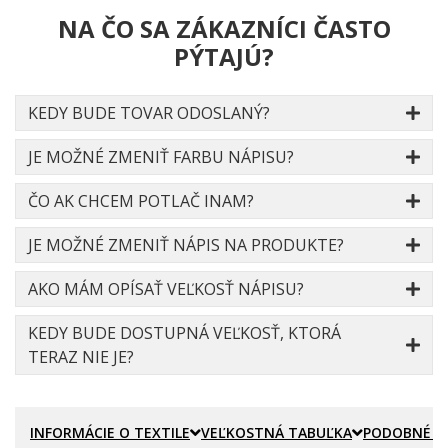
NA ČO SA ZÁKAZNÍCI ČASTO
PÝTAJÚ?
KEDY BUDE TOVAR ODOSLANÝ?
JE MOŽNÉ ZMENIŤ FARBU NÁPISU?
ČO AK CHCEM POTLAČ INAM?
JE MOŽNÉ ZMENIŤ NÁPIS NA PRODUKTE?
AKO MÁM OPÍSAŤ VEĽKOSŤ NÁPISU?
KEDY BUDE DOSTUPNÁ VEĽKOSŤ, KTORÁ
TERAZ NIE JE?
INFORMÁCIE O TEXTILE
VEĽKOSTNÁ TABUĽKA
PODOBNÉ P