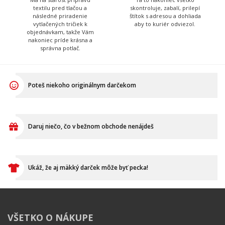
textilu pred tlačou a
skontroluje, zabalí, prilepí
následné priradenie
štítok s adresou a dohliada
vytlačených tričiek k
aby to kuriér odviezol.
objednávkam, takže Vám
nakoniec príde krásna a
správna potlač.
Poteš niekoho originálnym darčekom
Daruj niečo, čo v bežnom obchode nenájdeš
Ukáž, že aj mäkký darček môže byť pecka!
VŠETKO O NÁKUPE