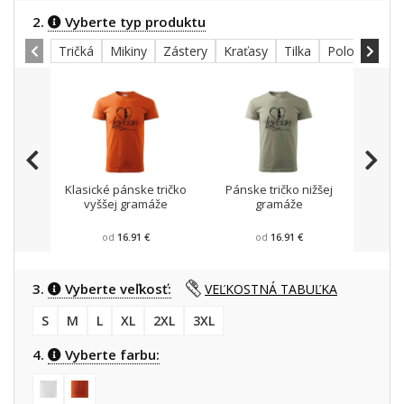
2.
Vyberte typ produktu
Tričká
Mikiny
Zástery
Kraťasy
Tilka
Polokošele
Klasické pánske tričko
Pánske tričko nižšej
Mikin
vyššej gramáže
gramáže
od
16.91 €
od
16.91 €
3.
Vyberte veľkosť:
VEĽKOSTNÁ TABUĽKA
S
M
L
XL
2XL
3XL
4.
Vyberte farbu: