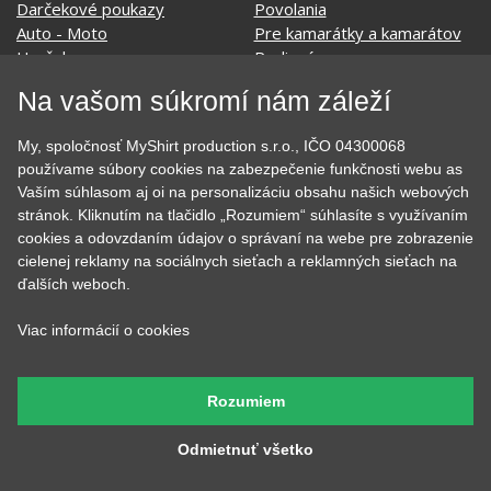
Darčekové poukazy
Povolania
Auto - Moto
Pre kamarátky a kamarátov
Hrnčeky
Rodinné
Cestovanie
Sex
Na vašom súkromí nám záleží
EKG - moje srdce bije
Športy
Evolúcia
Školské
My, spoločnosť MyShirt production s.r.o., IČO 04300068
Film a Seriál
Tehotenské tričká
používame súbory cookies na zabezpečenie funkčnosti webu as
Geek
Vianoce a Veľká noc
Vaším súhlasom aj oi na personalizáciu obsahu našich webových
Hobby
Vojenské
stránok. Kliknutím na tlačidlo „Rozumiem“ súhlasíte s využívaním
Hudobné
Významné dni
cookies a odovzdaním údajov o správaní na webe pre zobrazenie
Jedlo, pitie a relax
Zvierata
cielenej reklamy na sociálnych sieťach a reklamných sieťach na
Kvetiny
MyShirt
ďalších weboch.
Láska
Viac informácií o cookies
SOCIÁLNE SIETE
Rozumiem
Odmietnuť všetko