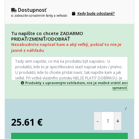
Dostupnosť
Kedy bude odoslané?
si zobrazíte označením farby a veľkosti
Tu napíšte co chcete ZADARMO
PRIDAŤ/ZMENIŤ/ODOBRÁŤ
Nezabudnite napísať kam a aký veľký, pokiaľ to nie je
jasné z náhľadu
Produkty s upraveným vzhľadom, nie je možné vrátiť ani
vymeniť.
/
25.61
€
-
+