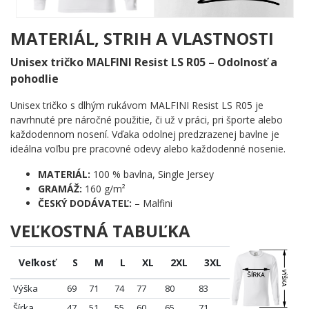
Anglická Premier League má celkom 5 klubov, ktoré pochádzajú
z Londýna a to Chelsea, Arsenal, Fulham, West Ham United a
MATERIÁL, STRIH A VLASTNOSTI
Tottenham. Londýn patrí k najnavštevovanejším mestám sveta,
celkom navštívi anglickú metropolu 27 miliónov! A je tu naozaj
Unisex tričko MALFINI Resist LS R05 – Odolnosť a
čo vidieť.
pohodlie
Ak sa chystáte navštíviť Londýn prvýkrát určite si zaobstarajte
Unisex tričko s dlhým rukávom MALFINI Resist LS R05 je
London Pass, aby ste si z Londýna odviezli čo najviac zážitkov.
navrhnuté pre náročné použitie, či už v práci, pri športe alebo
Ak hľadáte inšpiráciu, ktoré miesta navštíviť, tento menší
každodennom nosení. Vďaka odolnej predzrazenej bavlne je
zoznam londýnskych atrakcií a pamiatok vám určite vo vašom
ideálna voľbu pre pracovné odevy alebo každodenné nosenie.
rozhodovaní pomôže. A ak na vás padne po pár dňoch únava,
môžete relaxovať pod holým nebom v jednom z 9-tich
MATERIÁL:
100 % bavlna, Single Jersey
kráľovských parkov, ktoré Londýn má. Sú prístupné verejnosti a
GRAMÁŽ:
160 g/m²
sú oázou pokoja pre všetkých vo vnútri rušného veľkomesta.
ČESKÝ DODÁVATEĽ:
– Malfini
VEĽKOSTNÁ TABUĽKA
Veľkosť
S
M
L
XL
2XL
3XL
Výška
69
71
74
77
80
83
Šírka
47
51
55
60
65
71