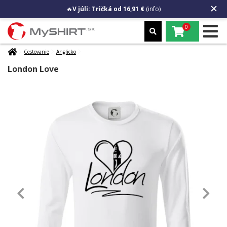
🔥
V júli: Tričká od 16,91 €
(info)
0
Cestovanie
Anglicko
London Love