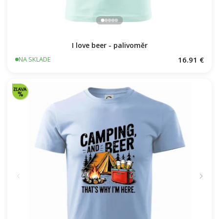
I love beer - palivoměr
16.91 €
NA SKLADE