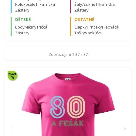
Polokošele
Tilka
Tričká
Šaty/sukne
Tilka
Tričká
Zástery
Zástery
DĚTSKÉ
OSTATNÉ
Body
Mikiny
Tričká
Čiapky
Hrnčeky
Plecháčik
Zástery
Tašky
Vankúše
Certifikovaná kvalita materiálov a záruka spokojnosti.
Viac o certifikátoch tu
.
Zobrazujem 1-37 z 37