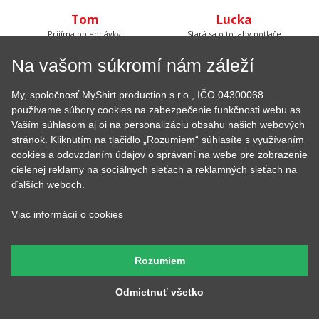
Tom
Lucka
Prijíma objednávky,
Stará sa o to, aby potlače
kontroluje, či u nich je
boli krásne rovno
všetko čo má byť a keď
nažehlené a keď nemá čo
Na vašom súkromí nám záleží
budete volať, bude na
žehliť, tak pripravuje
druhom konci. Má starosť
motívy, aby ste mali z čoho
väčšinu potlačí a grafík
vyberať.
My, spoločnosť MyShirt production s.r.o., IČO 04300068
používame súbory cookies na zabezpečenie funkčnosti webu as
Vaším súhlasom aj oi na personalizáciu obsahu našich webových
stránok. Kliknutím na tlačidlo „Rozumiem“ súhlasíte s využívaním
cookies a odovzdaním údajov o správaní na webe pre zobrazenie
cielenej reklamy na sociálnych sieťach a reklamných sieťach na
Petr
Andrejka
ďalších weboch.
Má na starosť naše tri
Farby všetkých tričiek má v
digitálne tlačiarne a ak máte
oku, stará sa o skladové
farebnú potlač, tak ju
zásoby a pripravuje všetky
Viac informácií o cookies
vyrábal práve Peter, so
Vaše objednávky. Výborne
starostlivosťou jeho vlastnej
pečie a to nielen hrnčeky s
a za zvuku tvrdej rockovej
potlačou.
hudby.
Rozumiem
Odmietnuť všetko