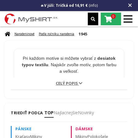
🔥
V júli: Tričká od 16,91 €
(info)
0
1945
Narodeninové
Podľa ročníku narodenia
Pri každom motíve si môžete vybrať z
desiatok
typov textilu
. Najskôr zvoľte motív, potom farbu
a veľkosť.
CELÝ POPIS
🎁 MENO NA PRODUKT
ZADARMO
TOP
Najlacnejšie
Novinky
TRIEDIŤ PODĽA
Chcete na tričko meno alebo číslo?
Napíšte to
PÁNSKE
DÁMSKE
do poznámky v košíku.
Úprava je zadarmo a
nepredlžuje odoslanie!
Kraťasy
Mikiny
Mikiny
Polokošele