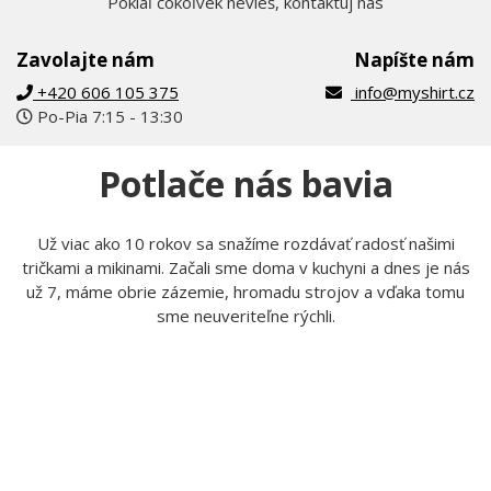
Pokiaľ čokoľvek nevieš, kontaktuj nás
Zavolajte nám
Napíšte nám
+420 606 105 375
info@myshirt.cz
Po-Pia 7:15 - 13:30
Potlače nás bavia
Už viac ako 10 rokov sa snažíme rozdávať radosť našimi
tričkami a mikinami. Začali sme doma v kuchyni a dnes je nás
už 7, máme obrie zázemie, hromadu strojov a vďaka tomu
sme neuveriteľne rýchli.