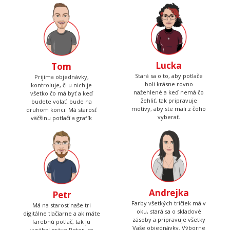
Lucka
Tom
Stará sa o to, aby potlače
Prijíma objednávky,
boli krásne rovno
kontroluje, či u nich je
nažehlené a keď nemá čo
všetko čo má byť a keď
žehliť, tak pripravuje
budete volať, bude na
motívy, aby ste mali z čoho
druhom konci. Má starosť
vyberať.
väčšinu potlačí a grafík
Andrejka
Petr
Farby všetkých tričiek má v
Má na starosť naše tri
oku, stará sa o skladové
digitálne tlačiarne a ak máte
zásoby a pripravuje všetky
farebnú potlač, tak ju
Vaše objednávky. Výborne
vyrábal práve Peter, so