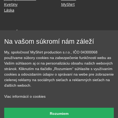
Kvetiny
MyShirt
Láska
SOCIÁLNE SIETE
Na vašom súkromí nám záleží
My, spoločnosť MyShirt production s.r.o., IČO 04300068
používame súbory cookies na zabezpečenie funkčnosti webu as
Vaším súhlasom aj oi na personalizáciu obsahu našich webových
KONTAKT
stránok. Kliknutím na tlačidlo „Rozumiem“ súhlasíte s využívaním
MyShirt production s.r.o.
cookies a odovzdaním údajov o správaní na webe pre zobrazenie
cielenej reklamy na sociálnych sieťach a reklamných sieťach na
+420 606 105 375
ďalších weboch.
info@myshirt.cz
Viac informácií o cookies
Podhorská 752/50
46601 Jablonec nad Nisou, Česko
Rozumiem