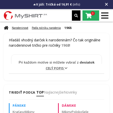
🔥
V júli: Tričká od 16,91 €
(info)
0
1968
Narodeninové
Podľa ročníku narodenia
Hľadáš vhodný darček k narodeninám? Čo tak originálne
narodeninové tričko pre ročníky
1968
!
Pri každom motíve si môžete vybrať z
desiatok
typov textilu
. Najskôr zvoľte motív, potom farbu
CELÝ POPIS
a veľkosť.
TOP
Najlacnejšie
Novinky
TRIEDIŤ PODĽA
🎁 MENO NA PRODUKT
ZADARMO
PÁNSKE
DÁMSKE
Kraťasy
Mikiny
Mikiny
Polokošele