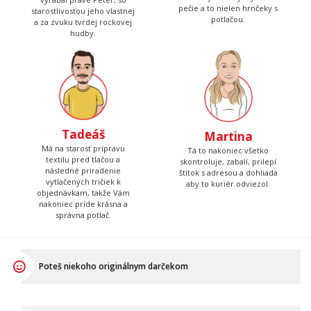
pečie a to nielen hrnčeky s
starostlivosťou jeho vlastnej
potlačou.
a za zvuku tvrdej rockovej
hudby.
Tadeáš
Martina
Má na starosť prípravu
Tá to nakoniec všetko
textilu pred tlačou a
skontroluje, zabalí, prilepí
následné priradenie
štítok s adresou a dohliada
vytlačených tričiek k
aby to kuriér odviezol.
objednávkam, takže Vám
nakoniec príde krásna a
správna potlač.
Poteš niekoho originálnym darčekom