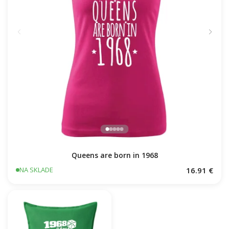
Queens are born in 1968
16.91 €
NA SKLADE