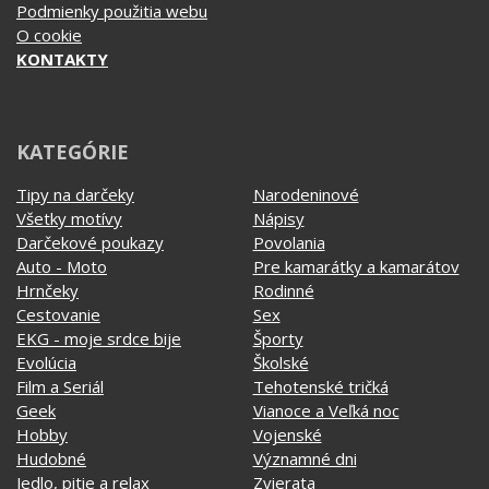
Podmienky použitia webu
O cookie
KONTAKTY
KATEGÓRIE
Tipy na darčeky
Narodeninové
Všetky motívy
Nápisy
Darčekové poukazy
Povolania
Auto - Moto
Pre kamarátky a kamarátov
Hrnčeky
Rodinné
Cestovanie
Sex
EKG - moje srdce bije
Športy
Evolúcia
Školské
Film a Seriál
Tehotenské tričká
Geek
Vianoce a Veľká noc
Hobby
Vojenské
Hudobné
Významné dni
Jedlo, pitie a relax
Zvierata