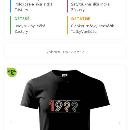
Polokošele
Tilka
Tričká
Šaty/sukne
Tilka
Tričká
Zástery
Zástery
DĚTSKÉ
OSTATNÉ
Body
Mikiny
Tričká
Čiapky
Hrnčeky
Plecháčik
Zástery
Tašky
Vankúše
Certifikovaná kvalita materiálov a záruka spokojnosti.
Viac o certifikátoch tu
.
Zobrazujem 1-12 z 12