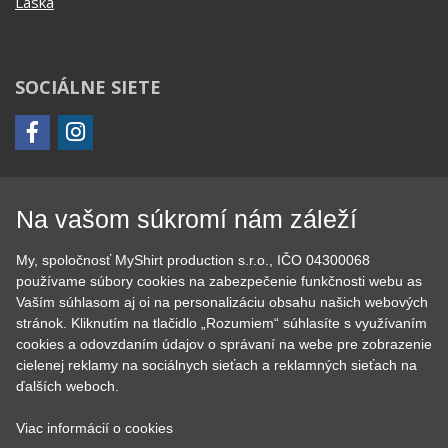
Láska
SOCIÁLNE SIETE
Na vašom súkromí nám záleží
KONTAKT
MyShirt production s.r.o.
My, spoločnosť MyShirt production s.r.o., IČO 04300068
používame súbory cookies na zabezpečenie funkčnosti webu as
+420 606 105 375
Vaším súhlasom aj oi na personalizáciu obsahu našich webových
info@myshirt.cz
stránok. Kliknutím na tlačidlo „Rozumiem“ súhlasíte s využívaním
cookies a odovzdaním údajov o správaní na webe pre zobrazenie
Podhorská 752/50
cielenej reklamy na sociálnych sieťach a reklamných sieťach na
ďalších weboch.
46601 Jablonec nad Nisou, Česko
Viac informácií o cookies