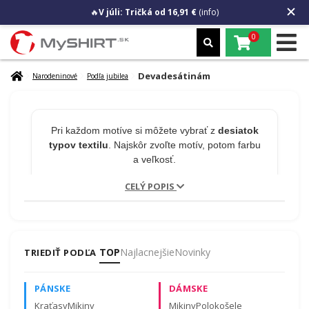
🔥
V júli: Tričká od 16,91 €
(info)
0
Devadesátinám
Narodeninové
Podľa jubilea
Pri každom motíve si môžete vybrať z
desiatok
typov textilu
. Najskôr zvoľte motív, potom farbu
a veľkosť.
CELÝ POPIS
🎁 MENO NA PRODUKT
ZADARMO
TOP
Najlacnejšie
Novinky
TRIEDIŤ PODĽA
Chcete na tričko meno alebo číslo?
Napíšte to
PÁNSKE
DÁMSKE
do poznámky v košíku.
Úprava je zadarmo a
nepredlžuje odoslanie!
Kraťasy
Mikiny
Mikiny
Polokošele