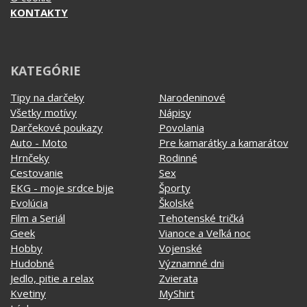
O cookie
KONTAKTY
KATEGÓRIE
Tipy na darčeky
Narodeninové
Všetky motívy
Nápisy
Darčekové poukazy
Povolania
Auto - Moto
Pre kamarátky a kamarátov
Hrnčeky
Rodinné
Cestovanie
Sex
EKG - moje srdce bije
Športy
Evolúcia
Školské
Film a Seriál
Tehotenské tričká
Geek
Vianoce a Veľká noc
Hobby
Vojenské
Hudobné
Významné dni
Jedlo, pitie a relax
Zvierata
Kvetiny
MyShirt