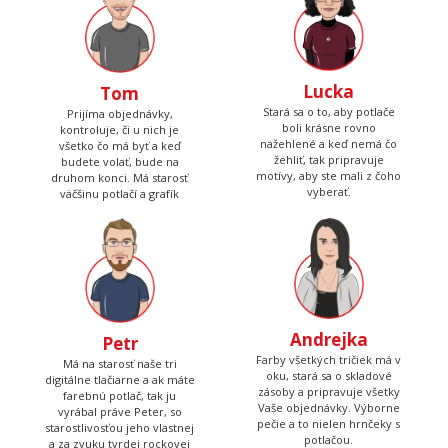
Lucka
Tom
Stará sa o to, aby potlače
Prijíma objednávky,
boli krásne rovno
kontroluje, či u nich je
nažehlené a keď nemá čo
všetko čo má byť a keď
žehliť, tak pripravuje
budete volať, bude na
motívy, aby ste mali z čoho
druhom konci. Má starosť
vyberať.
väčšinu potlačí a grafík
Andrejka
Petr
Farby všetkých tričiek má v
Má na starosť naše tri
oku, stará sa o skladové
digitálne tlačiarne a ak máte
zásoby a pripravuje všetky
farebnú potlač, tak ju
Vaše objednávky. Výborne
vyrábal práve Peter, so
pečie a to nielen hrnčeky s
starostlivosťou jeho vlastnej