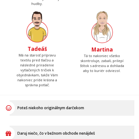
potlačou.
a za zvuku tvrdej rockovej
hudby.
Tadeáš
Martina
Má na starosť prípravu
Tá to nakoniec všetko
textilu pred tlačou a
skontroluje, zabalí, prilepí
následné priradenie
štítok s adresou a dohliada
vytlačených tričiek k
aby to kuriér odviezol.
objednávkam, takže Vám
nakoniec príde krásna a
správna potlač.
Poteš niekoho originálnym darčekom
Daruj niečo, čo v bežnom obchode nenájdeš