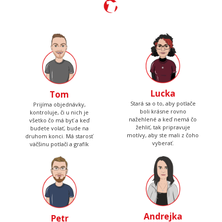
Lucka
Tom
Stará sa o to, aby potlače
Prijíma objednávky,
boli krásne rovno
kontroluje, či u nich je
nažehlené a keď nemá čo
všetko čo má byť a keď
žehliť, tak pripravuje
budete volať, bude na
motívy, aby ste mali z čoho
druhom konci. Má starosť
vyberať.
väčšinu potlačí a grafík
Andrejka
Petr