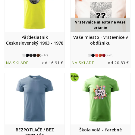
Vrstevnice miesta na vaše
prianie
Päťdesiatnik
Vaše miesto - vrstevnice v
Československý 1963 - 1978
obdĺžniku
(+32)
(+20)
NA SKLADE
od 16.91 €
NA SKLADE
od 20.83 €
BEZPOTLAČE / BEZ
Škola volá - farebné