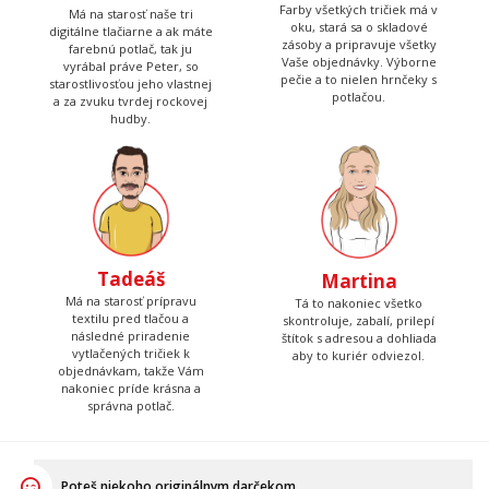
Farby všetkých tričiek má v
Má na starosť naše tri
oku, stará sa o skladové
digitálne tlačiarne a ak máte
zásoby a pripravuje všetky
farebnú potlač, tak ju
Vaše objednávky. Výborne
vyrábal práve Peter, so
pečie a to nielen hrnčeky s
starostlivosťou jeho vlastnej
potlačou.
a za zvuku tvrdej rockovej
hudby.
Tadeáš
Martina
Má na starosť prípravu
Tá to nakoniec všetko
textilu pred tlačou a
skontroluje, zabalí, prilepí
následné priradenie
štítok s adresou a dohliada
vytlačených tričiek k
aby to kuriér odviezol.
objednávkam, takže Vám
nakoniec príde krásna a
správna potlač.
Poteš niekoho originálnym darčekom