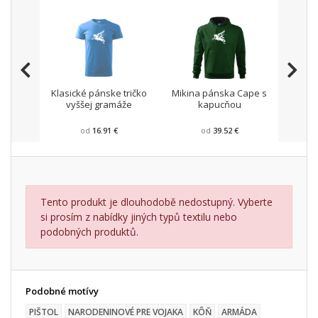
Klasické pánske tričko
Mikina pánska Cape s
Pánsk
vyššej gramáže
kapucňou
od
16.91 €
od
39.52 €
Tento produkt je dlouhodobě nedostupný. Vyberte
si prosím z nabídky jiných typů textilu nebo
podobných produktů.
Podobné motívy
PIŠTOL
NARODENINOVÉ PRE VOJAKA
KÔŇ
ARMÁDA