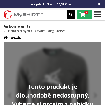
🔥
V júli: Tričká od 16,91 €
(info)
0
Airborne units
- Tričko s dlhým rukávom Long Sleeve
Vojenské
Tento produkt je
dlouhodobě nedostupný.
Vyberte si prosím z nabídky