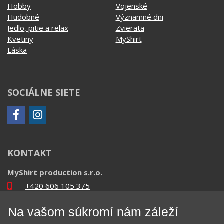
Hobby
Vojenské
Hudobné
Významné dni
Jedlo, pitie a relax
Zvierata
Kvetiny
MyShirt
Láska
SOCIÁLNE SIETE
KONTAKT
MyShirt production s.r.o.
+420 606 105 375
info@myshirt.cz
Na vašom súkromí nám záleží