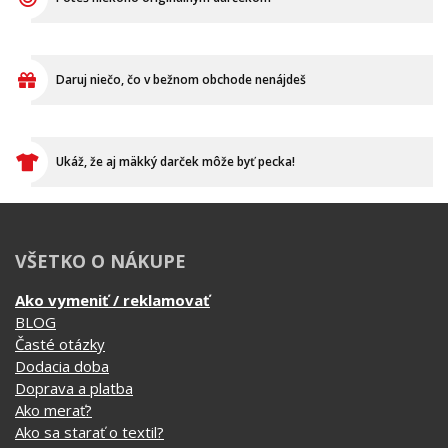
Daruj niečo, čo v bežnom obchode nenájdeš
Ukáž, že aj mäkký darček môže byť pecka!
VŠETKO O NÁKUPE
Ako vymeniť / reklamovať
BLOG
Časté otázky
Dodacia doba
Doprava a platba
Ako merať?
Ako sa starať o textil?