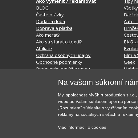
Ako vymeniť / reklamovať
Tipy n
BLOG
Všetky
Časté otázky
Darče
Dodacia doba
Auto -
Doprava a platba
Hrnče
Ako merať?
Cesto
Ako sa starať o textil?
EKG - 
Affiliate
Evolúc
Ochrana osobných údajov
Film a 
Obchodné podmienky
Geek
Podmienky použitia webu
Hobb
O cookie
Hudob
Na vašom súkromí nám
KONTAKTY
Jedlo, 
Kvetin
My, spoločnosť MyShirt production s.r.
Láska
webu as Vaším súhlasom aj oi na persona
„Rozumiem“ súhlasíte s využívaním cook
reklamy na sociálnych sieťach a reklamn
Copyright © 2015 - 2026 MyShirt.cz - Všetky p
Viac informácií o cookies