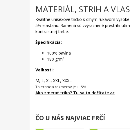
MATERIÁL, STRIH A VLA
Kvalitné unisexové tričko s dlhým rukávom vysokej
5% elastanu. Ramená sú zvýraznené prestrihnutí
kontrastnej farbe.
Špecifikácia:
100% bavlna
180 g/m²
Veľkosti:
M, L, XL, XXL, XXXL
Tolerancia rozmerov je + -5%
Ako zmerať triko? Tu sa to dočítate >>
ČO U NÁS NAJVIAC FRČÍ