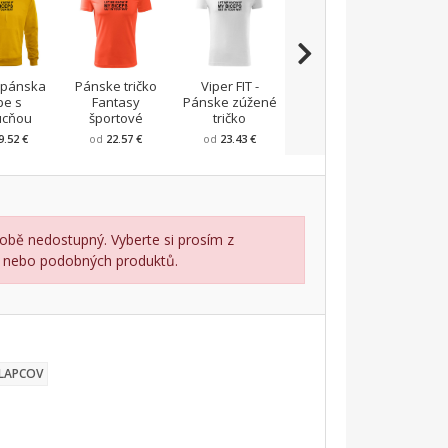
 pánska
Pánske tričko
Viper FIT -
Army
Tričk
pe s
Fantasy
Pánske zúžené
CAMOUFLAGE
ucňou
športové
tričko
9.52 €
od
22.57 €
od
23.43 €
od
24.3 €
o
obě nedostupný. Vyberte si prosím z
lu nebo podobných produktů.
HLAPCOV