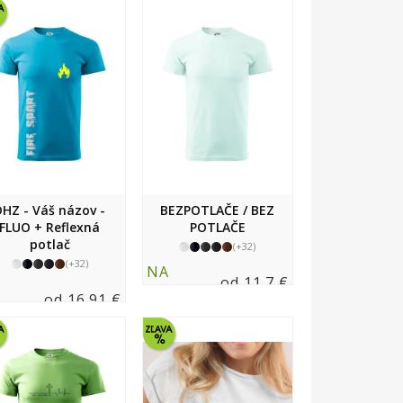
DHZ - Váš názov -
BEZPOTLAČE / BEZ
FLUO + Reflexná
POTLAČE
potlač
(+32)
(+32)
NA
od 11.7 €
A
SKLADE
od 16.91 €
LADE