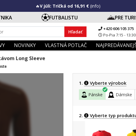
🔥
V júli: Tričká od 16,91 €
(info)
TNIKA
FUTBALISTU
PRE TUR
+420 606 105 375
Hľadať
Po-Pia 7:15 - 13:30
VY
NOVINKY
VLASTNÁ POTLAČ
NAJPREDÁVANEJŠ
ukávom Long Sleeve
ceste
1.
Vyberte výrobok
Pánske
Dámske
2.
Vyberte typ produkt