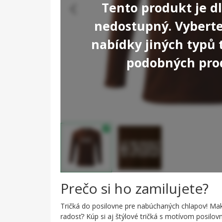
Tento produkt je 
nedostupný. Vyberte 
nabídky jiných typů 
podobných pro
Prečo si ho zamilujete?
Tričká do posilovne pre nabúchaných chlapov! Ma
radosť? Kúp si aj štýlové tričká s motívom posilov