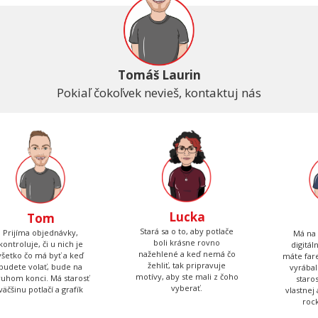
Tomáš Laurin
Pokiaľ čokoľvek nevieš, kontaktuj nás
Lucka
Tom
Stará sa o to, aby potlače
Prijíma objednávky,
Má na 
boli krásne rovno
kontroluje, či u nich je
digitál
nažehlené a keď nemá čo
všetko čo má byť a keď
máte fare
žehliť, tak pripravuje
budete volať, bude na
vyrábal
motívy, aby ste mali z čoho
ruhom konci. Má starosť
staro
vyberať.
väčšinu potlačí a grafík
vlastnej
roc