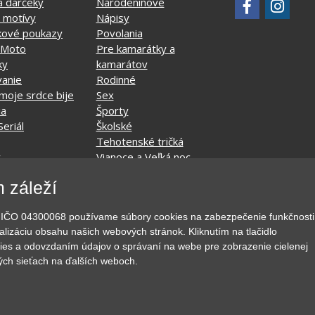
a darčeky
Narodeninové
 motívy
Nápisy
kové poukazy
Povolania
 Moto
Pre kamarátky a
ky
kamarátov
vanie
Rodinné
moje srdce bije
Sex
ia
Športy
Seriál
Školské
Tehotenské tričká
y
Vianoce a Veľká noc
né
Vojenské
 záleží
pitie a relax
Významné dni
y
Zvierata
o., IČO 04300068 používame súbory cookies na zabezpečenie funkčnosti
MyShirt
lizáciu obsahu našich webových stránok. Kliknutím na tlačidlo
ies a odovzdaním údajov o správaní na webe pre zobrazenie cielenej
ých sieťach na ďalších weboch.
ráva vyhradené