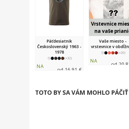
Vrstevnice mie
na vaše priani
Päťdesiatnik
Vaše miesto -
Československý 1963 -
vrstevnice v obdĺž
1978
(+20)
(+32)
NA
od 20.8
NA
SKLADE
od 16.91 €
SKLADE
TOTO BY SA VÁM MOHLO PÁČIŤ