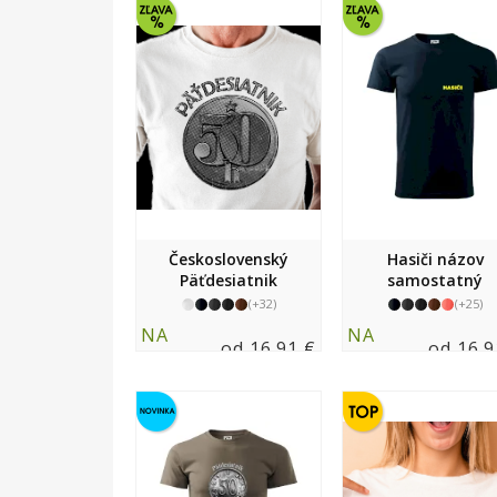
Československý
Hasiči názov
Päťdesiatnik
samostatný
(+32)
(+25)
NA
NA
od 16.91 €
od 16.9
SKLADE
SKLADE