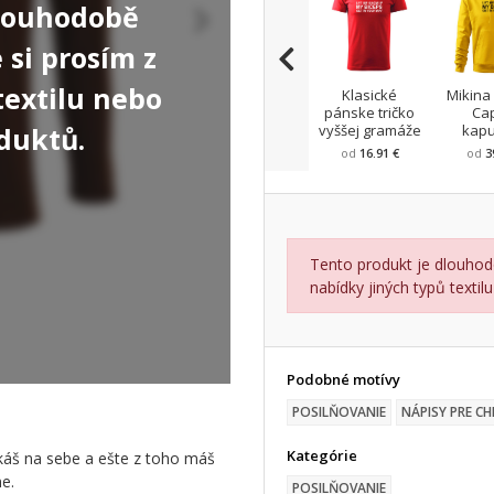
dlouhodobě
si prosím z
textilu nebo
Klasické
Mikina
pánske tričko
Ca
duktů.
vyššej gramáže
kap
od
16.91 €
od
3
Tento produkt je dlouhod
nabídky jiných typů texti
Podobné motívy
POSILŇOVANIE
NÁPISY PRE C
Kategórie
káš na sebe a ešte z toho máš
ne.
POSILŇOVANIE