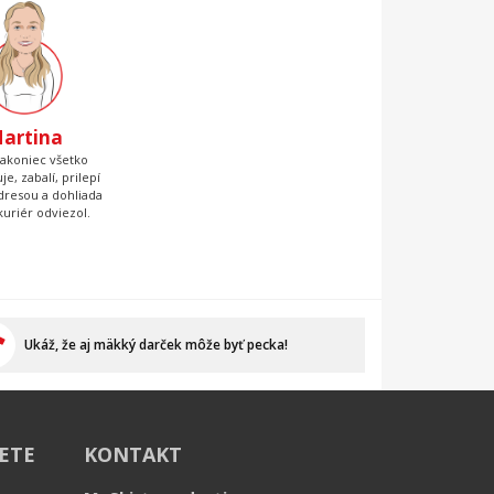
artina
nakoniec všetko
je, zabalí, prilepí
adresou a dohliada
kuriér odviezol.
Ukáž, že aj mäkký darček môže byť pecka!
IETE
KONTAKT