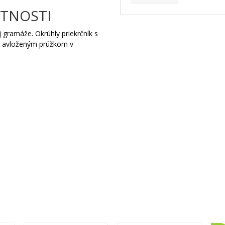
STNOSTI
 gramáže. Okrúhly priekrčník s
m avloženým prúžkom v