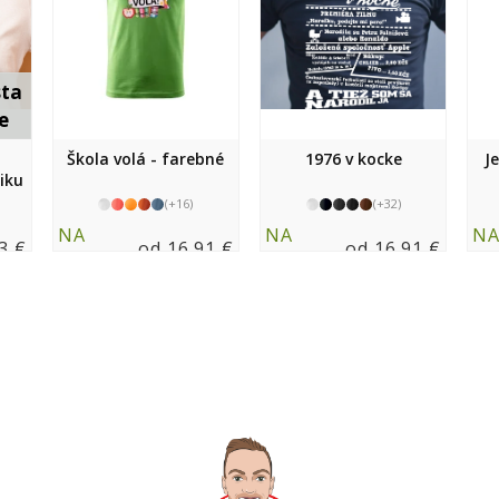
sta
e
Škola volá - farebné
1976 v kocke
J
niku
(+16)
(+32)
NA
NA
N
3 €
od 16.91 €
od 16.91 €
SKLADE
SKLADE
SK