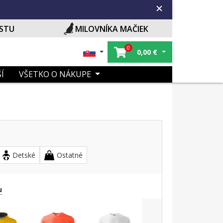
ISTU
MILOVNÍKA MAČIEK
0
0,00
€
Í
VŠETKO O NÁKUPE
Detské
Ostatné
u