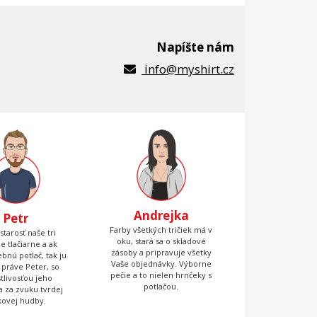
Napíšte nám
info@myshirt.cz
Andrejka
Petr
Farby všetkých tričiek má v
starosť naše tri
oku, stará sa o skladové
ne tlačiarne a ak
zásoby a pripravuje všetky
bnú potlač, tak ju
Vaše objednávky. Výborne
 práve Peter, so
pečie a to nielen hrnčeky s
stlivosťou jeho
potlačou.
 a za zvuku tvrdej
kovej hudby.