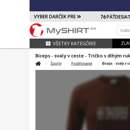
VYBER DARČEK PRE
PÄŤDESIA
ZĽA
VŠETKY KATEGÓRIE
Biceps - svaly v ceste
- Tričko s dlhým r
Športy
Posilňovanie
Biceps - svaly v 