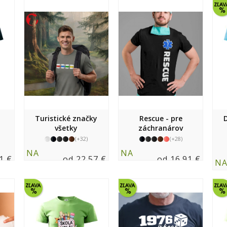
Turistické značky
Rescue - pre
všetky
záchranárov
(+32)
(+28)
NA
NA
1 €
od 22.57 €
od 16.91 €
N
SKLADE
SKLADE
SK