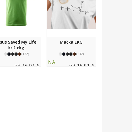
esus Saved My Life
Mačka EKG
kríž ekg
(+32)
(+32)
A
NA
od 16.91 €
od 16.91 €
LADE
SKLADE