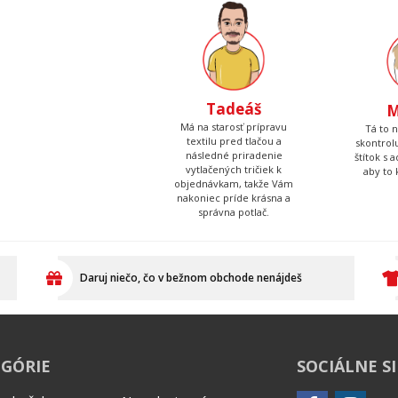
Tadeáš
M
Má na starosť prípravu
Tá to 
textilu pred tlačou a
skontrolu
následné priradenie
štítok s 
vytlačených tričiek k
aby to 
objednávkam, takže Vám
nakoniec príde krásna a
správna potlač.
Daruj niečo, čo v bežnom obchode nenájdeš
GÓRIE
SOCIÁLNE S