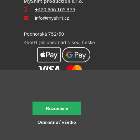
MyShirt production s.r.o.
+420 606 105 375
info@myshirt.cz
Podhorská 752/50
46601 Jablonec nad Nisou, Česko
Heureka
Rozumiem
by RAVENSOFT
Odmietnuť všetko