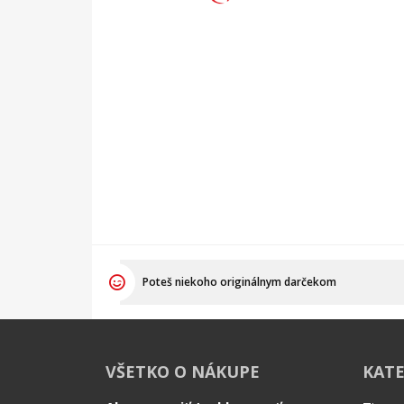
Poteš niekoho originálnym darčekom
VŠETKO O NÁKUPE
KATE