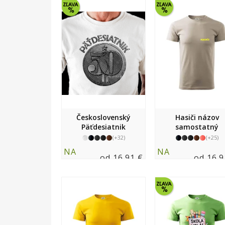
Československý
Hasiči názov
Päťdesiatnik
samostatný
(+32)
(+25)
NA
NA
od 16.91 €
od 16.9
SKLADE
SKLADE