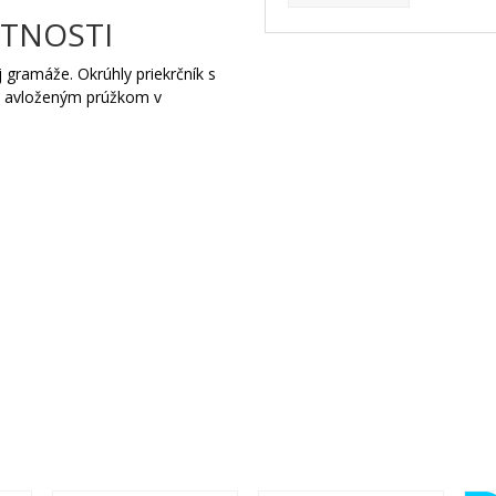
STNOSTI
 gramáže. Okrúhly priekrčník s
m avloženým prúžkom v