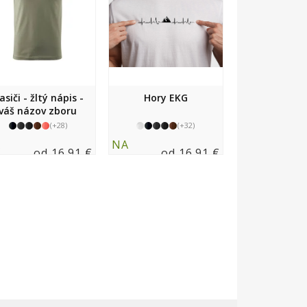
asiči - žltý nápis -
Hory EKG
váš názov zboru
(+28)
(+32)
A
NA
od 16.91 €
od 16.91 €
LADE
SKLADE