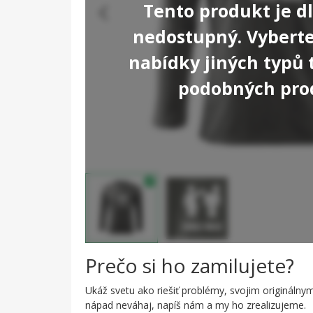
Tento produkt je 
nedostupný. Vyberte 
nabídky jiných typů 
podobných pro
Prečo si ho zamilujete?
Ukáž svetu ako riešiť problémy, svojim originálny
nápad neváhaj, napíš nám a my ho zrealizujeme.