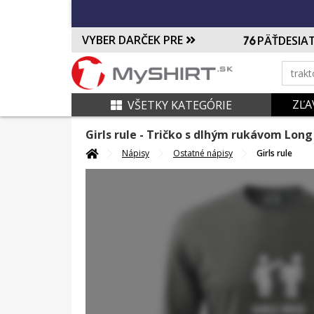
VYBER DARČEK PRE
PÄŤDESIA
ZĽA
VŠETKY KATEGÓRIE
Girls rule
- Tričko s dlhým rukávom Long
Nápisy
Ostatné nápisy
Girls rule