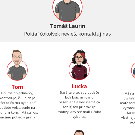
Tomáš Laurin
Pokiaľ čokoľvek nevieš, kontaktuj nás
Lucka
Tom
Stará sa o to, aby potlače
Prijíma objednávky,
Má na 
boli krásne rovno
kontroluje, či u nich je
digitál
nažehlené a keď nemá čo
všetko čo má byť a keď
máte fare
žehliť, tak pripravuje
budete volať, bude na
vyrábal
motívy, aby ste mali z čoho
ruhom konci. Má starosť
staro
vyberať.
väčšinu potlačí a grafík
vlastnej
roc