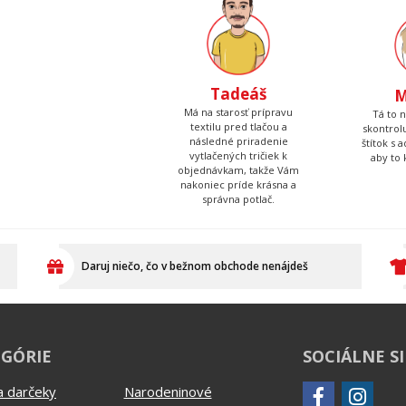
Tadeáš
M
Má na starosť prípravu
Tá to 
textilu pred tlačou a
skontrolu
následné priradenie
štítok s 
vytlačených tričiek k
aby to 
objednávkam, takže Vám
nakoniec príde krásna a
správna potlač.
Daruj niečo, čo v bežnom obchode nenájdeš
GÓRIE
SOCIÁLNE S
a darčeky
Narodeninové