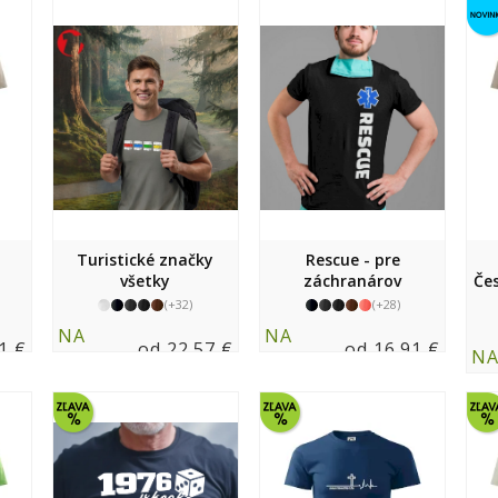
Turistické značky
Rescue - pre
všetky
záchranárov
Če
(+32)
(+28)
NA
NA
1 €
od 22.57 €
od 16.91 €
N
SKLADE
SKLADE
SK