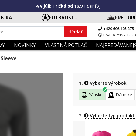
🔥
V júli: Tričká od 16,91 €
(info)
TNIKA
FUTBALISTU
PRE TUR
+420 606 105 375
Hľadať
Po-Pia 7:15 - 13:30
VY
NOVINKY
VLASTNÁ POTLAČ
NAJPREDÁVANEJŠ
 Sleeve
1.
Vyberte výrobok
Pánske
Dámske
2.
Vyberte typ produkt