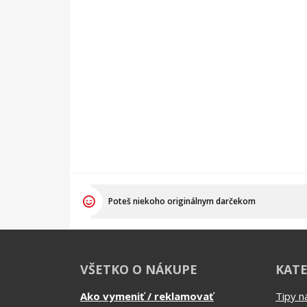
Poteš niekoho originálnym darčekom
VŠETKO O NÁKUPE
KATE
Ako vymeniť / reklamovať
Tipy n