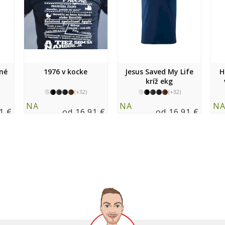
bné
1976 v kocke
Jesus Saved My Life
H
kríž ekg
(+32)
(+32)
NA
NA
N
1 €
od 16.91 €
od 16.91 €
SKLADE
SKLADE
SK