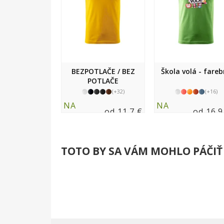
BEZPOTLAČE / BEZ
Škola volá - fare
POTLAČE
(+32)
(+16)
NA
NA
od 11.7 €
od 16.9
SKLADE
SKLADE
TOTO BY SA VÁM MOHLO PÁČIŤ