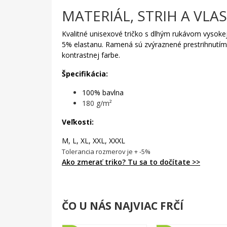
MATERIÁL, STRIH A VLA
Kvalitné unisexové tričko s dlhým rukávom vysokej
5% elastanu. Ramená sú zvýraznené prestrihnutí
kontrastnej farbe.
Špecifikácia:
100% bavlna
180 g/m²
Veľkosti:
M, L, XL, XXL, XXXL
Tolerancia rozmerov je + -5%
Ako zmerať triko? Tu sa to dočítate >>
ČO U NÁS NAJVIAC FRČÍ