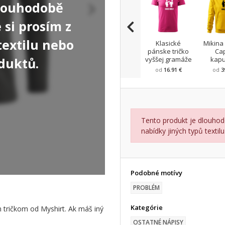
dlouhodobě
si prosím z
textilu nebo
Klasické
Mikina
pánske tričko
Ca
duktů.
vyššej gramáže
kap
od
16.91 €
od
3
Tento produkt je dlouhod
nabídky jiných typů texti
Podobné motívy
PROBLÉM
Kategórie
m tričkom od Myshirt. Ak máš iný
OSTATNÉ NÁPISY