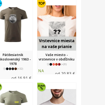
Vrstevnice miesta
na vaše prianie
Päťdesiatnik
Vaše miesto -
skoslovenský 1963 -
vrstevnice v obdĺžniku
1978
(+20)
(+32)
NA
od 20.83 €
A
SKLADE
od 16.91 €
LADE