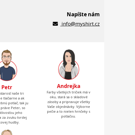
Napíšte nám
info@myshirt.cz
Andrejka
Petr
Farby všetkých tričiek má v
starosť naše tri
oku, stará sa o skladové
ne tlačiarne a ak
zásoby a pripravuje všetky
bnú potlač, tak ju
Vaše objednávky. Výborne
 práve Peter, so
pečie a to nielen hrnčeky s
stlivosťou jeho
potlačou.
 a za zvuku tvrdej
kovej hudby.