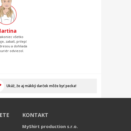
artina
nakoniec všetko
je, zabalí, prilepí
adresou a dohliada
kuriér odviezol.
Ukáž, že aj mäkký darček môže byť pecka!
IETE
KONTAKT
MyShirt production s.r.o.