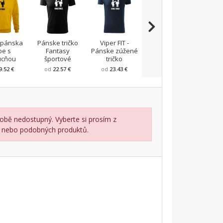
 pánska
Pánske tričko
Viper FIT -
Army
Tričk
pe s
Fantasy
Pánske zúžené
CAMOUFLAGE
ucňou
športové
tričko
9.52 €
od
22.57 €
od
23.43 €
od
24.3 €
o
obě nedostupný. Vyberte si prosím z
lu nebo podobných produktů.