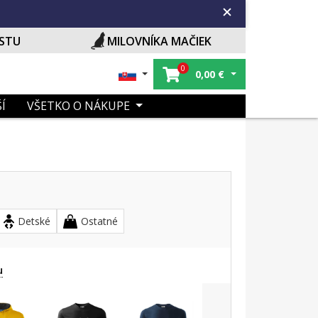
ISTU
MILOVNÍKA MAČIEK
0
0,00
€
Í
VŠETKO O NÁKUPE
Detské
Ostatné
u