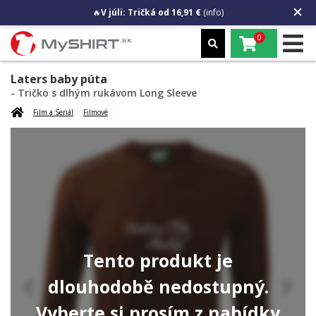
🔥
V júli: Tričká od 16,91 €
(info)
0
Laters baby púta
- Tričko s dlhým rukávom Long Sleeve
Film a Seriál
Filmové
Tento produkt je
dlouhodobě nedostupný.
Vyberte si prosím z nabídky