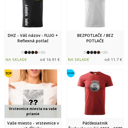
DHZ - Váš názov - FLUO +
BEZPOTLAČE / BEZ
Reflexná potlač
POTLAČE
(+32)
(+32)
NA SKLADE
od 16.91 €
NA SKLADE
od 11.7 €
Vrstevnice miesta na vaše
prianie
Vaše miesto - vrstevnice v
Päťdesiatnik