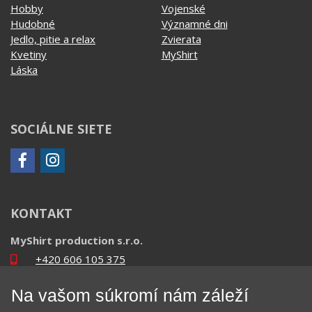
Hobby
Vojenské
Hudobné
Významné dni
Jedlo, pitie a relax
Zvierata
Kvetiny
MyShirt
Láska
SOCIÁLNE SIETE
KONTAKT
MyShirt production s.r.o.
+420 606 105 375
info@myshirt.cz
Na vašom súkromí nám záleží