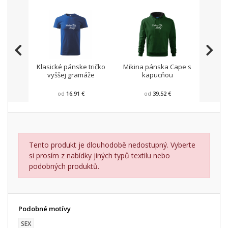
Klasické pánske tričko
Mikina pánska Cape s
Pánsk
vyššej gramáže
kapucňou
od
16.91 €
od
39.52 €
Tento produkt je dlouhodobě nedostupný. Vyberte
si prosím z nabídky jiných typů textilu nebo
podobných produktů.
Podobné motívy
SEX