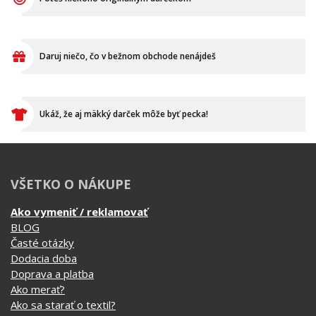
Daruj niečo, čo v bežnom obchode nenájdeš
Ukáž, že aj mäkký darček môže byť pecka!
VŠETKO O NÁKUPE
Ako vymeniť / reklamovať
BLOG
Časté otázky
Dodacia doba
Doprava a platba
Ako merať?
Ako sa starať o textil?