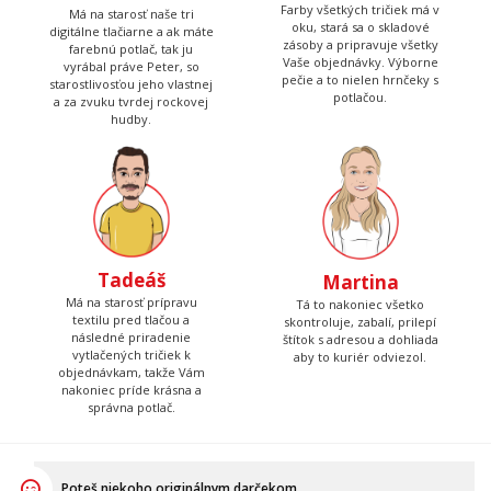
Farby všetkých tričiek má v
Má na starosť naše tri
oku, stará sa o skladové
digitálne tlačiarne a ak máte
zásoby a pripravuje všetky
farebnú potlač, tak ju
Vaše objednávky. Výborne
vyrábal práve Peter, so
pečie a to nielen hrnčeky s
starostlivosťou jeho vlastnej
potlačou.
a za zvuku tvrdej rockovej
hudby.
Tadeáš
Martina
Má na starosť prípravu
Tá to nakoniec všetko
textilu pred tlačou a
skontroluje, zabalí, prilepí
následné priradenie
štítok s adresou a dohliada
vytlačených tričiek k
aby to kuriér odviezol.
objednávkam, takže Vám
nakoniec príde krásna a
správna potlač.
Poteš niekoho originálnym darčekom