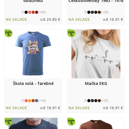
obdĺžniku
Československý 1963 - 1978
(+20)
(+32)
NA SKLADE
od 20.83 €
NA SKLADE
od 16.91 €
Škola volá - farebné
Mačka EKG
(+16)
(+32)
NA SKLADE
od 16.91 €
NA SKLADE
od 16.91 €