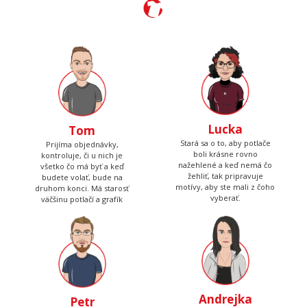
Lucka
Tom
Stará sa o to, aby potlače
Prijíma objednávky,
boli krásne rovno
kontroluje, či u nich je
nažehlené a keď nemá čo
všetko čo má byť a keď
žehliť, tak pripravuje
budete volať, bude na
motívy, aby ste mali z čoho
druhom konci. Má starosť
vyberať.
väčšinu potlačí a grafík
Andrejka
Petr