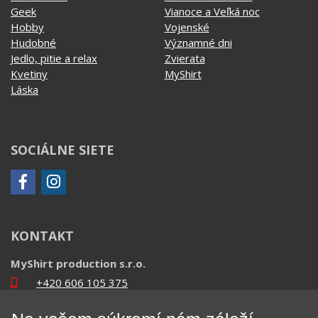
Geek
Vianoce a Veľká noc
Hobby
Vojenské
Hudobné
Významné dni
Jedlo, pitie a relax
Zvierata
Kvetiny
MyShirt
Láska
SOCIÁLNE SIETE
KONTAKT
MyShirt production s.r.o.
+420 606 105 375
info@myshirt.cz