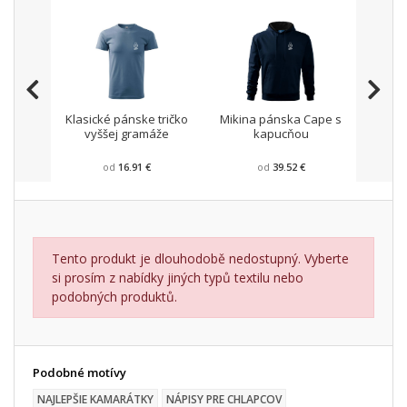
Klasické pánske tričko
Mikina pánska Cape s
Pánsk
vyššej gramáže
kapucňou
od
16.91 €
od
39.52 €
Tento produkt je dlouhodobě nedostupný. Vyberte
si prosím z nabídky jiných typů textilu nebo
podobných produktů.
Podobné motívy
NAJLEPŠIE KAMARÁTKY
NÁPISY PRE CHLAPCOV