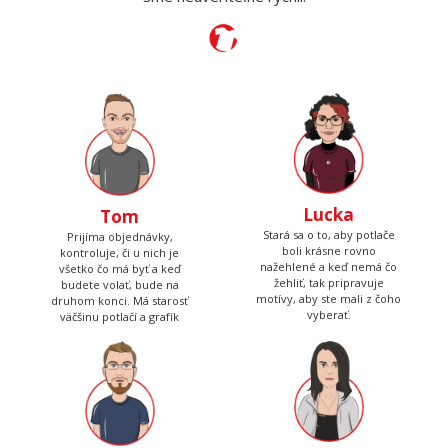
Lucka
Tom
Stará sa o to, aby potlače
Prijíma objednávky,
boli krásne rovno
kontroluje, či u nich je
nažehlené a keď nemá čo
všetko čo má byť a keď
žehliť, tak pripravuje
budete volať, bude na
motívy, aby ste mali z čoho
druhom konci. Má starosť
vyberať.
väčšinu potlačí a grafík