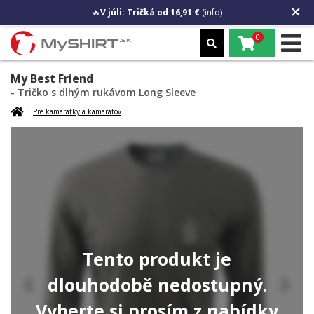
🔥
V júli: Tričká od 16,91 €
(info)
0
My Best Friend
- Tričko s dlhým rukávom Long Sleeve
Pre kamarátky a kamarátov
Tento produkt je
dlouhodobě nedostupný.
Vyberte si prosím z nabídky