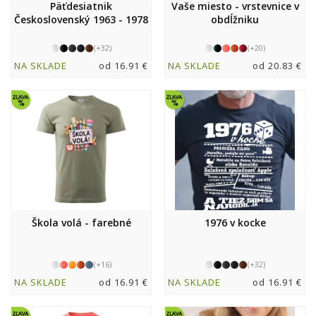
Päťdesiatnik
Vaše miesto - vrstevnice v
Československý 1963 - 1978
obdĺžniku
(+32)
(+20)
NA SKLADE
od 16.91 €
NA SKLADE
od 20.83 €
Škola volá - farebné
1976 v kocke
(+16)
(+32)
NA SKLADE
od 16.91 €
NA SKLADE
od 16.91 €