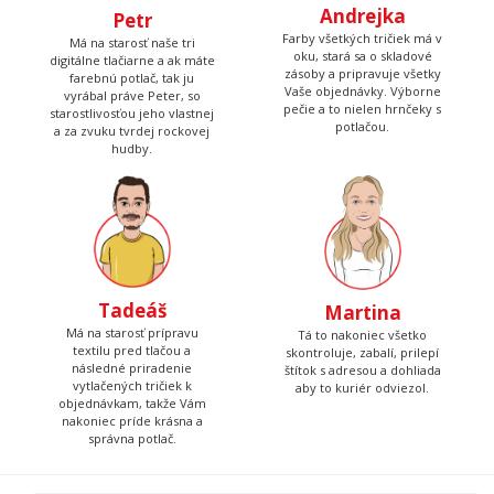
Andrejka
Petr
Farby všetkých tričiek má v
Má na starosť naše tri
oku, stará sa o skladové
digitálne tlačiarne a ak máte
zásoby a pripravuje všetky
farebnú potlač, tak ju
Vaše objednávky. Výborne
vyrábal práve Peter, so
pečie a to nielen hrnčeky s
starostlivosťou jeho vlastnej
potlačou.
a za zvuku tvrdej rockovej
hudby.
Tadeáš
Martina
Má na starosť prípravu
Tá to nakoniec všetko
textilu pred tlačou a
skontroluje, zabalí, prilepí
následné priradenie
štítok s adresou a dohliada
vytlačených tričiek k
aby to kuriér odviezol.
objednávkam, takže Vám
nakoniec príde krásna a
správna potlač.