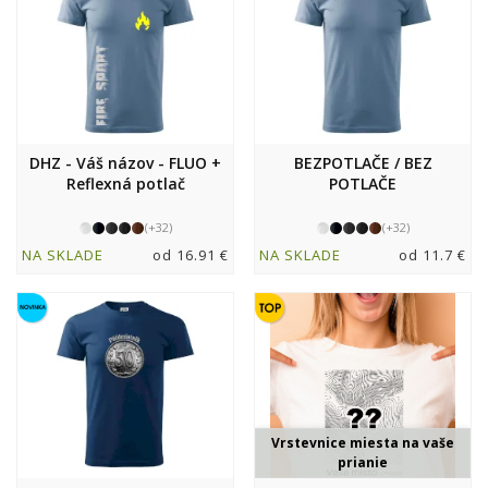
DHZ - Váš názov - FLUO +
BEZPOTLAČE / BEZ
Reflexná potlač
POTLAČE
(+32)
(+32)
NA SKLADE
od 16.91 €
NA SKLADE
od 11.7 €
Vrstevnice miesta na vaše
prianie