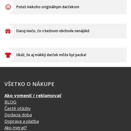
Poteš niekoho originálnym darčekom
Daruj niečo, čo v bežnom obchode nenájdeš
Ukáž, že aj mäkký darček môže byť pecka!
VŠETKO O NÁKUPE
Ako vymeniť / reklamovať
BLOG
Časté otázky
Dodacia doba
Doprava a platba
Ako merať?