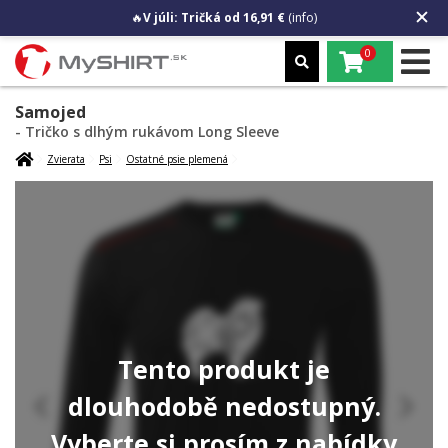
🔥
V júli: Tričká od 16,91 €
(info)
0
Samojed
- Tričko s dlhým rukávom Long Sleeve
Zvierata
Psi
Ostatné psie plemená
Tento produkt je
dlouhodobě nedostupný.
Vyberte si prosím z nabídky