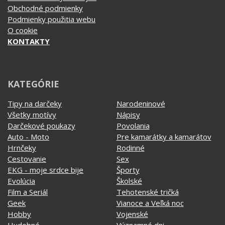
Obchodné podmienky
Podmienky použitia webu
O cookie
KONTAKTY
KATEGÓRIE
Tipy na darčeky
Narodeninové
Všetky motívy
Nápisy
Darčekové poukazy
Povolania
Auto - Moto
Pre kamarátky a kamarátov
Hrnčeky
Rodinné
Cestovanie
Sex
EKG - moje srdce bije
Športy
Evolúcia
Školské
Film a Seriál
Tehotenské tričká
Geek
Vianoce a Veľká noc
Hobby
Vojenské
Hudobné
Významné dni