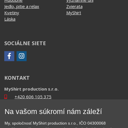
Jedlo, pitie a relax
Zvierata
Kvetiny
MyShirt
Láska
SOCIÁLNE SIETE
KONTAKT
MyShirt production s.r.o.
+420 606 105 375
info@myshirt.cz
Na vašom súkromí nám záleží
Podhorská 752/50
My, spoločnosť MyShirt production s.r.o., IČO 04300068
46601 Jablonec nad Nisou, Česko