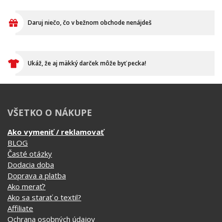
Daruj niečo, čo v bežnom obchode nenájdeš
Ukáž, že aj mäkký darček môže byť pecka!
VŠETKO O NÁKUPE
Ako vymeniť / reklamovať
BLOG
Časté otázky
Dodacia doba
Doprava a platba
Ako merať?
Ako sa starať o textil?
Affiliate
Ochrana osobných údajov