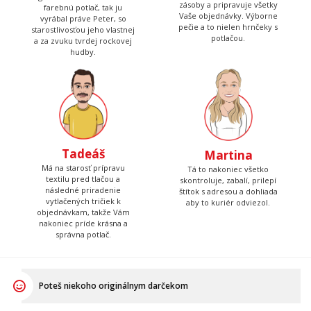
zásoby a pripravuje všetky
farebnú potlač, tak ju
Vaše objednávky. Výborne
vyrábal práve Peter, so
pečie a to nielen hrnčeky s
starostlivosťou jeho vlastnej
potlačou.
a za zvuku tvrdej rockovej
hudby.
Tadeáš
Martina
Má na starosť prípravu
Tá to nakoniec všetko
textilu pred tlačou a
skontroluje, zabalí, prilepí
následné priradenie
štítok s adresou a dohliada
vytlačených tričiek k
aby to kuriér odviezol.
objednávkam, takže Vám
nakoniec príde krásna a
správna potlač.
Poteš niekoho originálnym darčekom