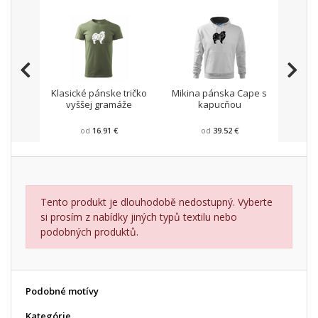
Klasické pánske tričko
Mikina pánska Cape s
Pánsk
vyššej gramáže
kapucňou
od
16.91 €
od
39.52 €
Tento produkt je dlouhodobě nedostupný. Vyberte
si prosím z nabídky jiných typů textilu nebo
podobných produktů.
Podobné motívy
Kategórie