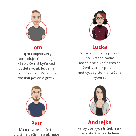
Lucka
Tom
Stará sa o to, aby potlače
Prijíma objednávky,
boli krásne rovno
kontroluje, či u nich je
nažehlené a keď nemá čo
všetko čo má byť a keď
žehliť, tak pripravuje
budete volať, bude na
motívy, aby ste mali z čoho
druhom konci. Má starosť
vyberať.
väčšinu potlačí a grafík
Andrejka
Petr
Farby všetkých tričiek má v
Má na starosť naše tri
oku, stará sa o skladové
digitálne tlačiarne a ak máte