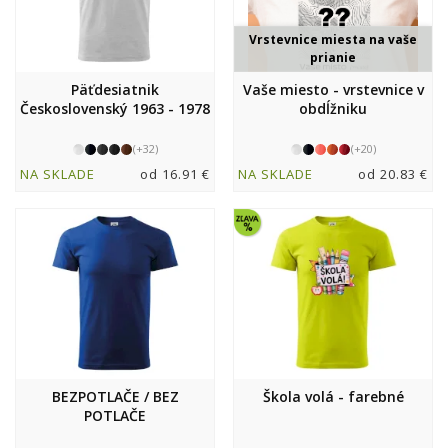
Vrstevnice miesta na vaše
prianie
Päťdesiatnik
Vaše miesto - vrstevnice v
Československý 1963 - 1978
obdĺžniku
(+32)
(+20)
NA SKLADE
od 16.91 €
NA SKLADE
od 20.83 €
BEZPOTLAČE / BEZ
Škola volá - farebné
POTLAČE