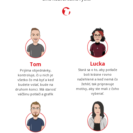
Lucka
Tom
Stará sa o to, aby potlače
Prijíma objednávky,
boli krásne rovno
kontroluje, či u nich je
nažehlené a keď nemá čo
všetko čo má byť a keď
žehliť, tak pripravuje
budete volať, bude na
motívy, aby ste mali z čoho
druhom konci. Má starosť
vyberať.
väčšinu potlačí a grafík