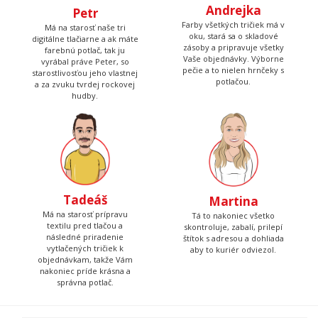
Andrejka
Petr
Farby všetkých tričiek má v
Má na starosť naše tri
oku, stará sa o skladové
digitálne tlačiarne a ak máte
zásoby a pripravuje všetky
farebnú potlač, tak ju
Vaše objednávky. Výborne
vyrábal práve Peter, so
pečie a to nielen hrnčeky s
starostlivosťou jeho vlastnej
potlačou.
a za zvuku tvrdej rockovej
hudby.
Tadeáš
Martina
Má na starosť prípravu
Tá to nakoniec všetko
textilu pred tlačou a
skontroluje, zabalí, prilepí
následné priradenie
štítok s adresou a dohliada
vytlačených tričiek k
aby to kuriér odviezol.
objednávkam, takže Vám
nakoniec príde krásna a
správna potlač.