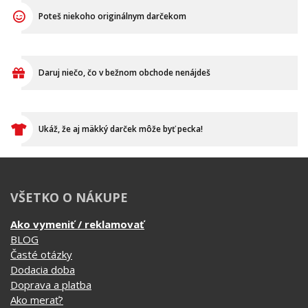
Poteš niekoho originálnym darčekom
Daruj niečo, čo v bežnom obchode nenájdeš
Ukáž, že aj mäkký darček môže byť pecka!
VŠETKO O NÁKUPE
Ako vymeniť / reklamovať
BLOG
Časté otázky
Dodacia doba
Doprava a platba
Ako merať?