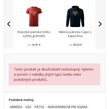
Klasické pánske tričko
Mikina pánska Cape s
Pánsk
vyššej gramáže
kapucňou
od
16.91 €
od
39.52 €
Tento produkt je dlouhodobě nedostupný. Vyberte
si prosím z nabídky jiných typů textilu nebo
podobných produktů.
Podobné motívy
ARMÁDA
USA
PIŠTOL
NARODENINOVÉ PRE VOJAKA