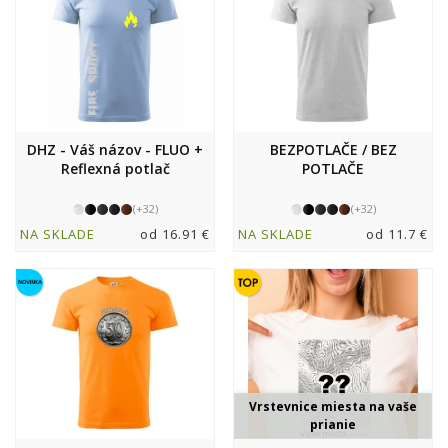
DHZ - Váš názov - FLUO +
BEZPOTLAČE / BEZ
Reflexná potlač
POTLAČE
(+32)
(+32)
NA SKLADE
od 16.91 €
NA SKLADE
od 11.7 €
Vrstevnice miesta na vaše
prianie