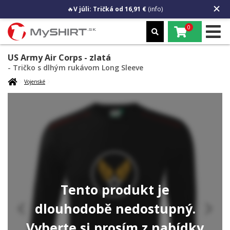
🔥
V júli: Tričká od 16,91 €
(info)
0
US Army Air Corps - zlatá
- Tričko s dlhým rukávom Long Sleeve
Vojenské
Tento produkt je
dlouhodobě nedostupný.
Vyberte si prosím z nabídky