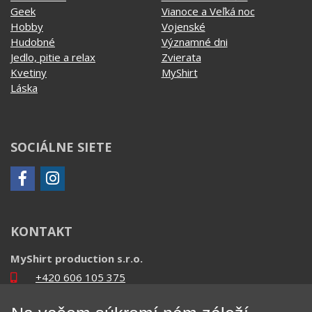
Geek
Vianoce a Veľká noc
Hobby
Vojenské
Hudobné
Významné dni
Jedlo, pitie a relax
Zvierata
Kvetiny
MyShirt
Láska
SOCIÁLNE SIETE
KONTAKT
MyShirt production s.r.o.
+420 606 105 375
info@myshirt.cz