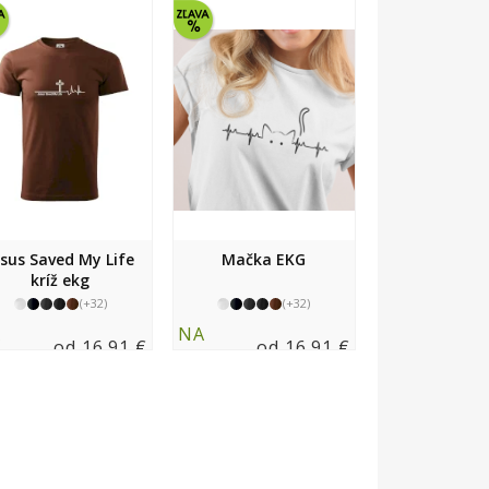
esus Saved My Life
Mačka EKG
kríž ekg
(+32)
(+32)
A
NA
od 16.91 €
od 16.91 €
LADE
SKLADE