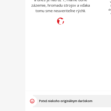
zázemie, hromadu strojov a vďaka
d
tomu sme neuveriteľne rýchli.
Poteš niekoho originálnym darčekom