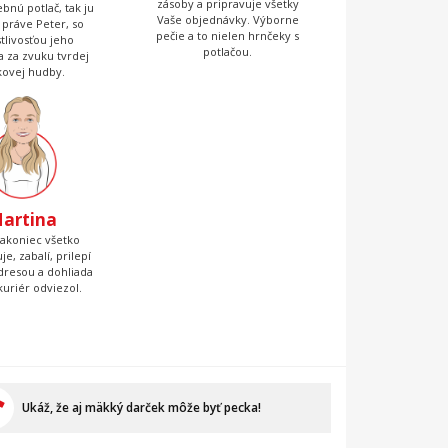
zásoby a pripravuje všetky
bnú potlač, tak ju
Vaše objednávky. Výborne
 práve Peter, so
pečie a to nielen hrnčeky s
stlivosťou jeho
potlačou.
 a za zvuku tvrdej
kovej hudby.
artina
nakoniec všetko
je, zabalí, prilepí
adresou a dohliada
kuriér odviezol.
Ukáž, že aj mäkký darček môže byť pecka!