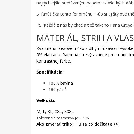
najrýchlejšie predávaným paperback všetkých dôb
Si fanúšička tohto fenoménu? Kúp si aj štýlové tri
PS: Každá z nás by chcela tiež takého Pana Greya!
MATERIÁL, STRIH A VLA
Kvalitné unisexové tričko s dlhým rukávom vysokej
5% elastanu. Ramená sú zvýraznené prestrihnutí
kontrastnej farbe.
Špecifikácia:
100% bavlna
180 g/m²
Veľkosti:
M, L, XL, XXL, XXXL
Tolerancia rozmerov je + -5%
Ako zmerať triko? Tu sa to dočítate >>