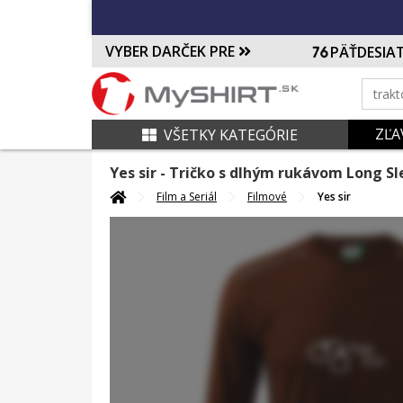
VYBER DARČEK PRE
PÄŤDESIA
ZĽA
VŠETKY KATEGÓRIE
Yes sir
- Tričko s dlhým rukávom Long S
Film a Seriál
Filmové
Yes sir