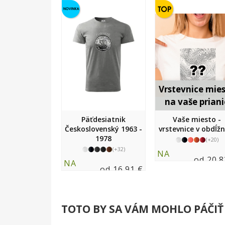
Vrstevnice mie
na vaše priani
Päťdesiatnik
Vaše miesto -
Československý 1963 -
vrstevnice v obdĺž
1978
(+20)
(+32)
NA
od 20.8
NA
SKLADE
od 16.91 €
SKLADE
TOTO BY SA VÁM MOHLO PÁČIŤ