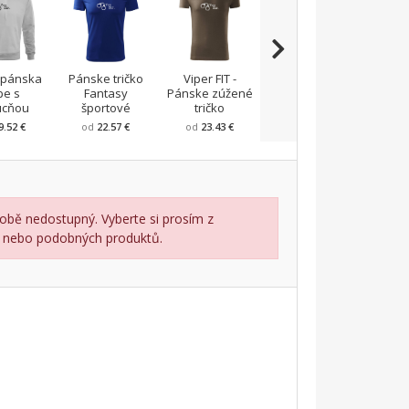
 pánska
Pánske tričko
Viper FIT -
Army
Tričk
pe s
Fantasy
Pánske zúžené
CAMOUFLAGE
ucňou
športové
tričko
9.52 €
od
22.57 €
od
23.43 €
od
24.3 €
o
obě nedostupný. Vyberte si prosím z
lu nebo podobných produktů.