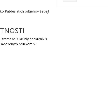
.
čko Päťdesiatich odtieňov šedej!
STNOSTI
 gramáže. Okrúhly priekrčník s
m avloženým prúžkom v