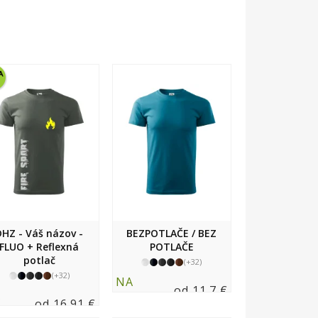
DHZ - Váš názov -
BEZPOTLAČE / BEZ
FLUO + Reflexná
POTLAČE
potlač
(+32)
(+32)
NA
od 11.7 €
A
SKLADE
od 16.91 €
LADE