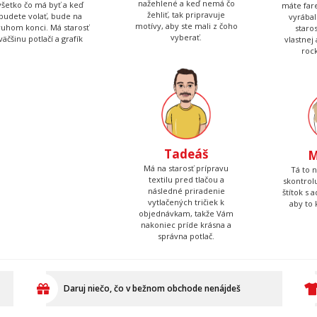
nažehlené a keď nemá čo
všetko čo má byť a keď
máte fare
žehliť, tak pripravuje
budete volať, bude na
vyrábal
motívy, aby ste mali z čoho
ruhom konci. Má starosť
staro
vyberať.
väčšinu potlačí a grafík
vlastnej
roc
Tadeáš
M
Má na starosť prípravu
Tá to 
textilu pred tlačou a
skontrolu
následné priradenie
štítok s 
vytlačených tričiek k
aby to 
objednávkam, takže Vám
nakoniec príde krásna a
správna potlač.
Daruj niečo, čo v bežnom obchode nenájdeš