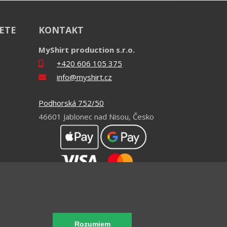
IETE
KONTAKT
MyShirt production s.r.o.
+420 606 105 375
info@myshirt.cz
Podhorská 752/50
46601 Jablonec nad Nisou, Česko
Heureka
Rozumiem