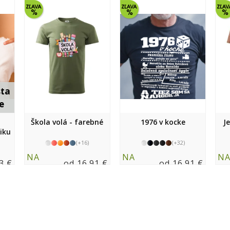
sta
e
Škola volá - farebné
1976 v kocke
J
niku
(+16)
(+32)
NA
NA
N
3 €
od 16.91 €
od 16.91 €
SKLADE
SKLADE
SK