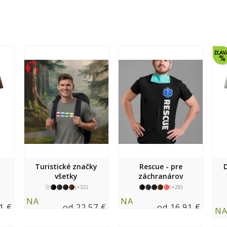
Turistické značky
Rescue - pre
všetky
záchranárov
(+32)
(+28)
NA
NA
1 €
od 22.57 €
od 16.91 €
N
SKLADE
SKLADE
SK