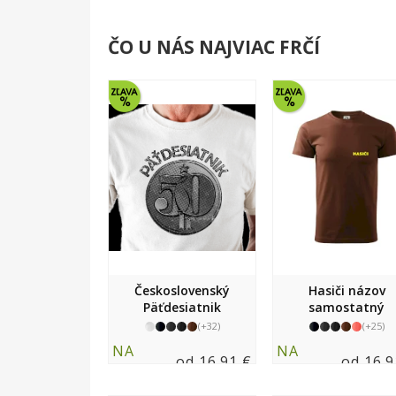
ČO U NÁS NAJVIAC FRČÍ
Československý
Hasiči názov
Päťdesiatnik
samostatný
(+32)
(+25)
NA
NA
od 16.91 €
od 16.9
SKLADE
SKLADE