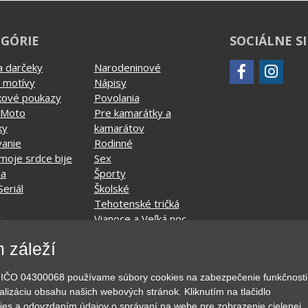
GÓRIE
SOCIÁLNE S
a darčeky
Narodeninové
 motívy
Nápisy
kové poukazy
Povolania
 Moto
Pre kamarátky a
ky
kamarátov
vanie
Rodinné
moje srdce bije
Sex
ia
Športy
Seriál
Školské
Tehotenské tričká
y
Vianoce a Veľká noc
né
Vojenské
 záleží
pitie a relax
Významné dni
y
Zvierata
o., IČO 04300068 používame súbory cookies na zabezpečenie funkčnosti
MyShirt
lizáciu obsahu našich webových stránok. Kliknutím na tlačidlo
ies a odovzdaním údajov o správaní na webe pre zobrazenie cielenej