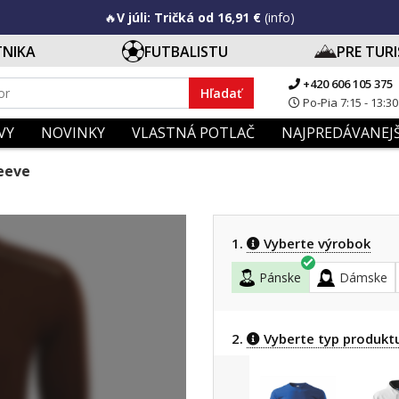
🔥
V júli: Tričká od 16,91 €
(info)
TNIKA
FUTBALISTU
PRE TUR
+420 606 105 375
Hľadať
Po-Pia 7:15 - 13:30
VY
NOVINKY
VLASTNÁ POTLAČ
NAJPREDÁVANEJŠ
leeve
1.
Vyberte výrobok
Pánske
Dámske
2.
Vyberte typ produkt