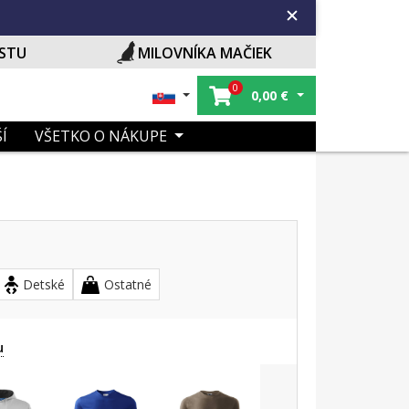
ISTU
MILOVNÍKA MAČIEK
0
0,00
€
Í
VŠETKO O NÁKUPE
Detské
Ostatné
u