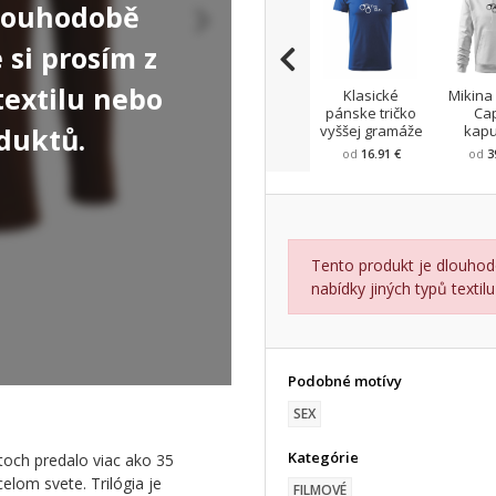
dlouhodobě
si prosím z
textilu nebo
Klasické
Mikina
pánske tričko
Ca
duktů.
vyššej gramáže
kap
od
16.91 €
od
3
Tento produkt je dlouhod
nabídky jiných typů texti
Podobné motívy
SEX
Kategórie
toch predalo viac ako 35
elom svete. Trilógia je
FILMOVÉ