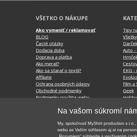
VŠETKO O NÁKUPE
KATE
Ako vymeniť / reklamovať
Tipy n
BLOG
Všetky
Časté otázky
Darče
Dodacia doba
Auto -
Doprava a platba
Hrnče
Ako merať?
Cesto
Ako sa starať o textil?
EKG - 
Affiliate
Evolúc
Ochrana osobných údajov
Film a 
Obchodné podmienky
Geek
Podmienky použitia webu
Hobb
O cookie
Hudob
Na vašom súkromí nám
KONTAKTY
Jedlo, 
Kvetin
My, spoločnosť MyShirt production s.r.
Láska
webu as Vaším súhlasom aj oi na persona
„Rozumiem“ súhlasíte s využívaním cook