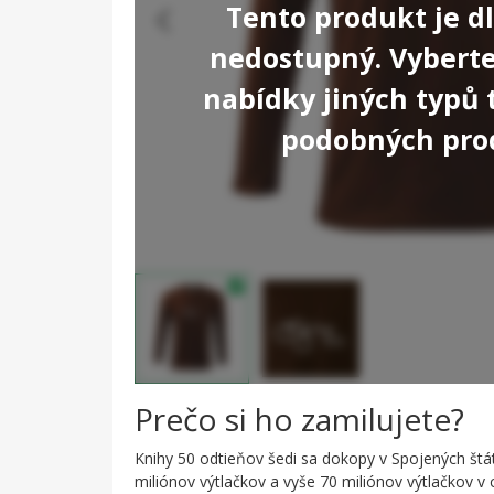
Tento produkt je 
nedostupný. Vyberte 
nabídky jiných typů 
podobných pro
Prečo si ho zamilujete?
Knihy 50 odtieňov šedi sa dokopy v Spojených štá
miliónov výtlačkov a vyše 70 miliónov výtlačkov v c