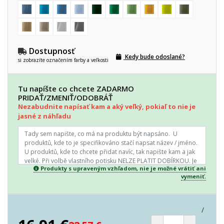
Dostupnosť
Kedy bude odoslané?
si zobrazíte označením farby a veľkosti
Tu napíšte co chcete ZADARMO
PRIDAŤ/ZMENIŤ/ODOBRÁŤ
Nezabudnite napísať kam a aký veľký, pokiaľ to nie je
jasné z náhľadu
Produkty s upraveným vzhľadom, nie je možné vrátiť ani
vymeniť.
/