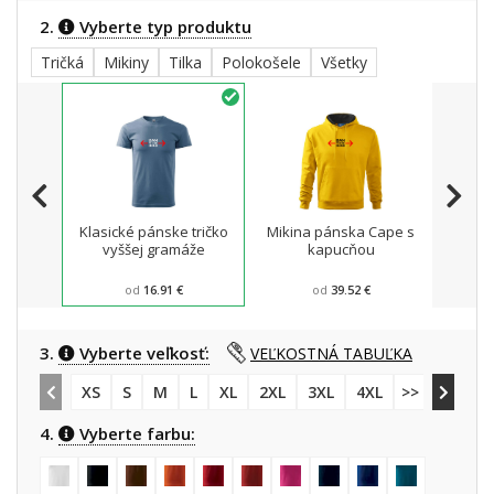
2.
Vyberte typ produktu
Tričká
Mikiny
Tilka
Polokošele
Všetky
Klasické pánske tričko
Mikina pánska Cape s
Pánsk
vyššej gramáže
kapucňou
od
16.91 €
od
39.52 €
3.
Vyberte veľkosť:
VEĽKOSTNÁ TABUĽKA
XS
S
M
L
XL
2XL
3XL
4XL
>> 5XL
4.
Vyberte farbu: