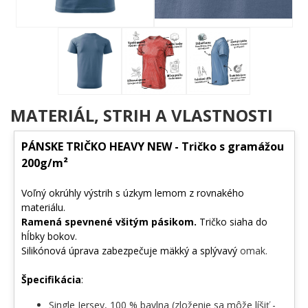
MATERIÁL, STRIH A VLASTNOSTI
PÁNSKE TRIČKO HEAVY NEW - Tričko s gramážou
200g/m²
Voľný okrúhly výstrih s úzkym lemom z rovnakého
materiálu.
Ramená spevnené všitým pásikom.
Tričko siaha do
hĺbky bokov.
Silikónová úprava zabezpečuje mäkký a splývavý
omak.
Špecifikácia
:
Single Jersey, 100 % bavlna (zloženie sa môže líšiť -