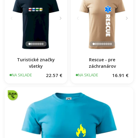
Hasiči názov samostatný
16.91 €
NA SKLADE
Turistické značky
Rescue - pre
všetky
záchranárov
22.57 €
16.91 €
NA SKLADE
NA SKLADE