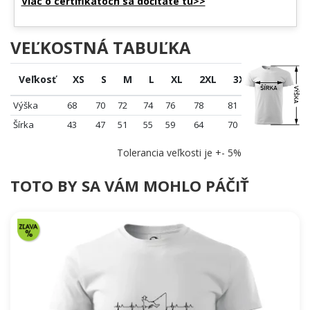
Viac o certifikátoch sa dočítate tu>>
VEĽKOSTNÁ TABUĽKA
Veľkosť
XS
S
M
L
XL
2XL
3XL
4XL
Výška
68
70
72
74
76
78
81
84
Šírka
43
47
51
55
59
64
70
76
Tolerancia veľkosti je +- 5%
TOTO BY SA VÁM MOHLO PÁČIŤ