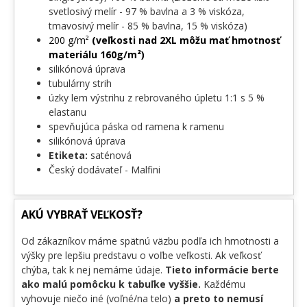
svetlosivý melír - 97 % bavlna a 3 % viskóza,
tmavosivý melír - 85 % bavlna, 15 % viskóza)
200 g/m²
(veľkosti nad 2XL môžu mať hmotnosť
materiálu 160g/m²)
silikónová úprava
tubulárny strih
úzky lem výstrihu z rebrovaného úpletu 1:1 s 5 %
elastanu
spevňujúca páska od ramena k ramenu
silikónová úprava
Etiketa:
saténová
Český dodávateľ - Malfini
AKÚ VYBRAŤ VEĽKOSŤ?
Od zákazníkov máme spätnú väzbu podľa ich hmotnosti a
výšky pre lepšiu predstavu o voľbe veľkosti. Ak veľkosť
chýba, tak k nej nemáme údaje.
Tieto informácie berte
ako malú pomôcku k tabuľke vyššie.
Každému
vyhovuje niečo iné (voľné/na telo)
a preto to nemusí