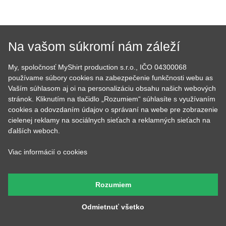
Na vašom súkromí nám záleží
My, spoločnosť MyShirt production s.r.o., IČO 04300068
používame súbory cookies na zabezpečenie funkčnosti webu as
Vaším súhlasom aj oi na personalizáciu obsahu našich webových
Tom
Lucka
stránok. Kliknutím na tlačidlo „Rozumiem“ súhlasíte s využívaním
Prijíma objednávky,
Stará sa o to, aby potlače
cookies a odovzdaním údajov o správaní na webe pre zobrazenie
kontroluje, či u nich je
boli krásne rovno
všetko čo má byť a keď
nažehlené a keď nemá čo
cielenej reklamy na sociálnych sieťach a reklamných sieťach na
budete volať, bude na
žehliť, tak pripravuje
ďalších weboch.
druhom konci. Má starosť
motívy, aby ste mali z čoho
väčšinu potlačí a grafík
vyberať.
Viac informácií o cookies
Rozumiem
Petr
Andrejka
Odmietnuť všetko
Má na starosť naše tri
Farby všetkých tričiek má v
digitálne tlačiarne a ak máte
oku, stará sa o skladové