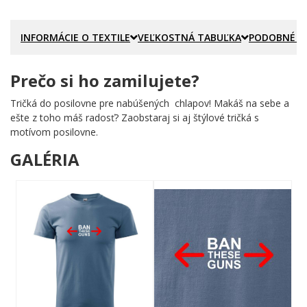
INFORMÁCIE O TEXTILE
VEĽKOSTNÁ TABUĽKA
PODOBNÉ P
Prečo si ho zamilujete?
Tričká do posilovne pre nabúšených chlapov! Makáš na sebe a
ešte z toho máš radosť? Zaobstaraj si aj štýlové tričká s
motívom posilovne.
GALÉRIA