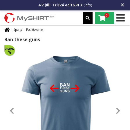
🔥
V júli: Tričká od 16,91 €
(info)
0
Športy
Posilňovanie
Ban these guns