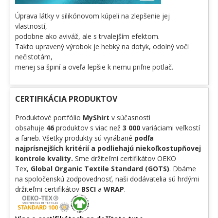
Úprava látky v silikónovom kúpeli na zlepšenie jej
vlastností,
podobne ako aviváž, ale s trvalejším efektom.
Takto upravený výrobok je hebký na dotyk, odolný voči
nečistotám,
menej sa špiní a oveľa lepšie k nemu priľne potlač.
CERTIFIKÁCIA PRODUKTOV
Produktové portfólio
MyShirt
v súčasnosti
obsahuje
46
produktov s viac než
3 000
variáciami veľkostí
a farieb. Všetky produkty sú vyrábané
podľa
najprísnejších kritérií a podliehajú niekoľkostupňovej
kontrole kvality.
Sme držiteľmi certifikátov OEKO
Tex,
Global Organic Textile Standard (GOTS)
. Dbáme
na spoločenskú zodpovednosť, naši dodávatelia sú hrdými
držiteľmi certifikátov
BSCI
a
WRAP
.