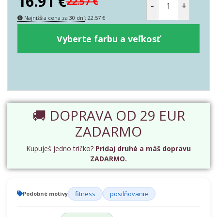
16.91
€
22.57
€
-
+
Najnižšia cena za 30 dní
:
22.57
€
Vyberte farbu a veľkosť
🚚 DOPRAVA OD 29 EUR
ZADARMO
Kupuješ jedno tričko?
Pridaj druhé a máš dopravu
ZADARMO.
fitness
posilňovanie
Podobné motívy