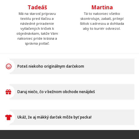
textilu pred tlačou a
skontroluje, zabalí, prilepí
následné priradenie
štítok s adresou a dohliada
vytlačených tričiek k
aby to kuriér odviezol.
objednávkam, takže Vám
nakoniec príde krásna a
správna potlač.
Poteš niekoho originálnym darčekom
Daruj niečo, čo v bežnom obchode nenájdeš
Ukáž, že aj mäkký darček môže byť pecka!
VŠETKO O NÁKUPE