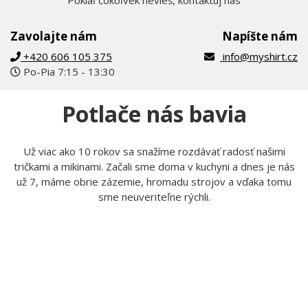
Zavolajte nám
Napíšte nám
+420 606 105 375
info@myshirt.cz
Po-Pia 7:15 - 13:30
Potlače nás bavia
Už viac ako 10 rokov sa snažíme rozdávať radosť našimi
tričkami a mikinami. Začali sme doma v kuchyni a dnes je nás
už 7, máme obrie zázemie, hromadu strojov a vďaka tomu
sme neuveriteľne rýchli.
Tom
Lucka
Prijíma objednávky,
Stará sa o to, aby potlače