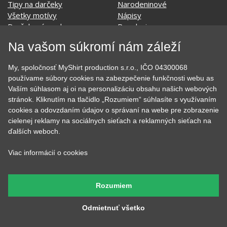
Auto - Moto
Pre kamarátky a kamarátov
Hrnčeky
Rodinné
Cestovanie
Sex
EKG - moje srdce bije
Športy
Na vašom súkromí nám záleží
Evolúcia
Školské
Film a Seriál
Tehotenské tričká
My, spoločnosť MyShirt production s.r.o., IČO 04300068
Geek
Vianoce a Veľká noc
používame súbory cookies na zabezpečenie funkčnosti webu as
Hobby
Vojenské
Vaším súhlasom aj oi na personalizáciu obsahu našich webových
Hudobné
Významné dni
stránok. Kliknutím na tlačidlo „Rozumiem“ súhlasíte s využívaním
Jedlo, pitie a relax
Zvierata
cookies a odovzdaním údajov o správaní na webe pre zobrazenie
Kvetiny
MyShirt
cielenej reklamy na sociálnych sieťach a reklamných sieťach na
Láska
ďalších weboch.
Viac informácií o cookies
SOCIÁLNE SIETE
Rozumiem
Odmietnuť všetko