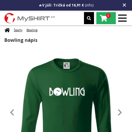
🔥
V júli: Tričká od 16,91 €
(info)
0
Športy
Bowling
Bowling nápis