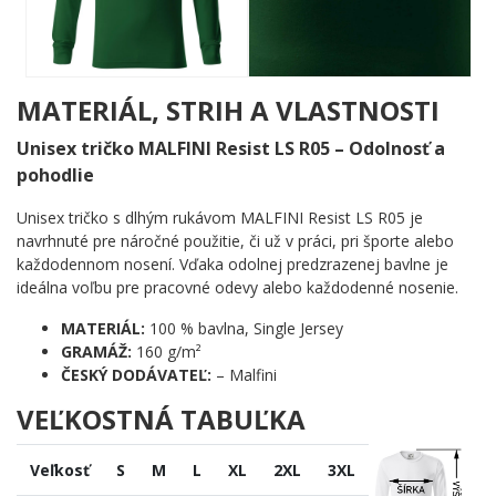
zaujme na prvý pohľad a povie všetko bez zbytočných slov.
Žiadne ornamenty navyše, žiadny preplnený vizuál – len odvážna
jednoduchosť, ktorá funguje dokonale.
Komu urobí radosť?
MATERIÁL, STRIH A VLASTNOSTI
🎯 Každému, kto trávi večery na bowlingovej dráhe a berie
Unisex tričko MALFINI Resist LS R05 – Odolnosť a
každý hod vážne
pohodlie
🔥 Nadšencom, ktorí milujú šport a radi to dávajú najavo
okoliu
Unisex tričko s dlhým rukávom MALFINI Resist LS R05 je
💡 Skvelý tip pre partiu priateľov, ktorá pravidelne súperí o
navrhnuté pre náročné použitie, či už v práci, pri športe alebo
najlepšie skóre
každodennom nosení. Vďaka odolnej predzrazenej bavlne je
🌟 Ideálna voľba pre každého, komu bowling prirástol k
ideálna voľbu pre pracovné odevy alebo každodenné nosenie.
srdcu natoľko, že o ňom hovorí aj mimo dráhy
MATERIÁL:
100 % bavlna, Single Jersey
Vezmi si ho skôr, ako ho zoberie niekto z tvojej partie. Zamier,
GRAMÁŽ:
160 g/m²
hoď a ukáž svetu, čo ťa baví – s týmto motívom to pôjde samo. ✨
ČESKÝ DODÁVATEĽ:
– Malfini
VEĽKOSTNÁ TABUĽKA
Veľkosť
S
M
L
XL
2XL
3XL