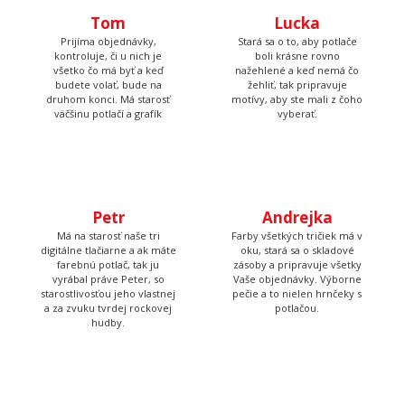
kontroluje, či u nich je
boli krásne rovno
všetko čo má byť a keď
nažehlené a keď nemá čo
budete volať, bude na
žehliť, tak pripravuje
druhom konci. Má starosť
motívy, aby ste mali z čoho
väčšinu potlačí a grafík
vyberať.
Petr
Andrejka
Má na starosť naše tri
Farby všetkých tričiek má v
digitálne tlačiarne a ak máte
oku, stará sa o skladové
farebnú potlač, tak ju
zásoby a pripravuje všetky
vyrábal práve Peter, so
Vaše objednávky. Výborne
starostlivosťou jeho vlastnej
pečie a to nielen hrnčeky s
a za zvuku tvrdej rockovej
potlačou.
hudby.
Tadeáš
Martina
Má na starosť prípravu
Tá to nakoniec všetko