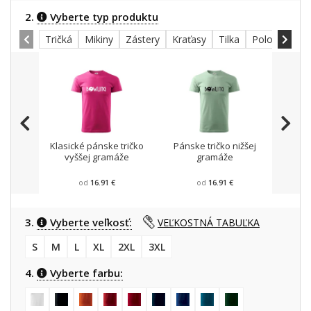
2.
Vyberte typ produktu
Tričká
Mikiny
Zástery
Kraťasy
Tilka
Polokošele
Klasické pánske tričko
Pánske tričko nižšej
Mikin
vyššej gramáže
gramáže
od
16.91 €
od
16.91 €
3.
Vyberte veľkosť:
VEĽKOSTNÁ TABUĽKA
S
M
L
XL
2XL
3XL
4.
Vyberte farbu: