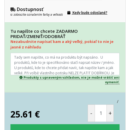
Dostupnosť
Kedy bude odoslané?
si zobrazíte označením farby a veľkosti
Tu napíšte co chcete ZADARMO
PRIDAŤ/ZMENIŤ/ODOBRÁŤ
Nezabudnite napísať kam a aký veľký, pokiaľ to nie je
jasné z náhľadu
Produkty s upraveným vzhľadom, nie je možné vrátiť ani
vymeniť.
/
25.61
€
-
+