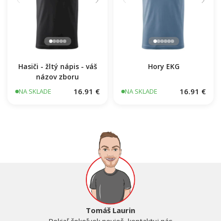
Hasiči - žltý nápis - váš
Hory EKG
názov zboru
16.91 €
16.91 €
NA SKLADE
NA SKLADE
Tomáš Laurin
Pokiaľ čokoľvek nevieš, kontaktuj nás