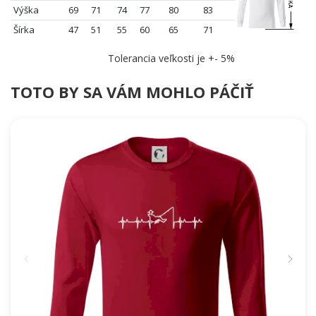
Výška
69
71
74
77
80
83
Šírka
47
51
55
60
65
71
Tolerancia veľkosti je +- 5%
TOTO BY SA VÁM MOHLO PÁČIŤ