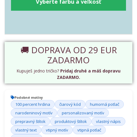
Vyberte farbu a veľkosť
🚚 DOPRAVA OD 29 EUR
ZADARMO
Kupuješ jedno tričko?
Pridaj druhé a máš dopravu
ZADARMO.
Podobné motívy
100 percent hrdina
čiarový kód
humorná potlač
narodeninový motív
personalizovaný motív
prepravný štítok
produktový štítok
vlastný nápis
vlastný text
vtipný motív
vtipná potlač