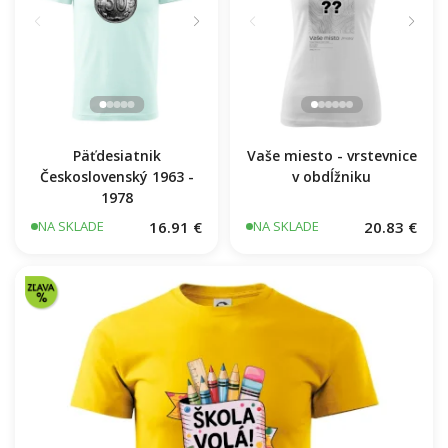
11.7 €
NA SKLADE
Päťdesiatnik
Vaše miesto - vrstevnice
Československý 1963 -
v obdĺžniku
1978
16.91 €
20.83 €
NA SKLADE
NA SKLADE