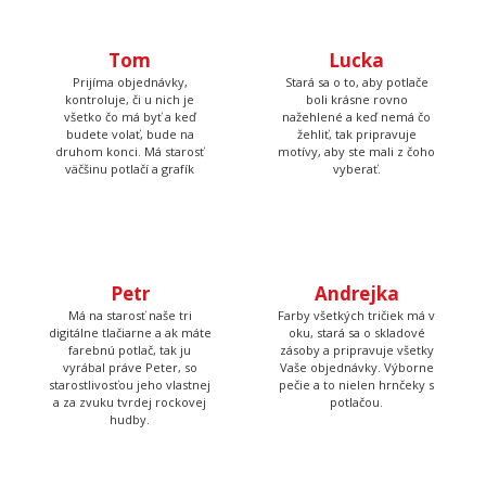
sme neuveriteľne rýchli.
Lucka
Stará sa o to, aby potlače
boli krásne rovno
nažehlené a keď nemá čo
žehliť, tak pripravuje
Tom
motívy, aby ste mali z čoho
vyberať.
Prijíma objednávky,
kontroluje, či u nich je
všetko čo má byť a keď
budete volať, bude na
druhom konci. Má starosť
väčšinu potlačí a grafík
Petr
Andrejka
Má na starosť naše tri
Farby všetkých tričiek má v
digitálne tlačiarne a ak máte
oku, stará sa o skladové
farebnú potlač, tak ju
zásoby a pripravuje všetky