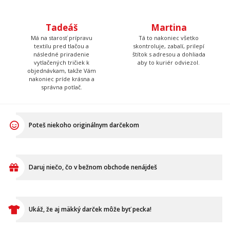
vyrábal práve Peter, so
Vaše objednávky. Výborne
starostlivosťou jeho vlastnej
pečie a to nielen hrnčeky s
a za zvuku tvrdej rockovej
potlačou.
hudby.
Tadeáš
Martina
Má na starosť prípravu
Tá to nakoniec všetko
textilu pred tlačou a
skontroluje, zabalí, prilepí
následné priradenie
štítok s adresou a dohliada
vytlačených tričiek k
aby to kuriér odviezol.
objednávkam, takže Vám
nakoniec príde krásna a
správna potlač.
Poteš niekoho originálnym darčekom
Daruj niečo, čo v bežnom obchode nenájdeš