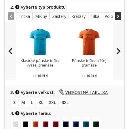
2.
Vyberte typ produktu
Tričká
Mikiny
Zástery
Kraťasy
Tilka
Polokošele
Klasické pánske tričko
Pánske tričko nižšej
Mikin
vyššej gramáže
gramáže
od
16.91 €
od
16.91 €
3.
Vyberte veľkosť:
VEĽKOSTNÁ TABUĽKA
S
M
L
XL
2XL
3XL
4.
Vyberte farbu: