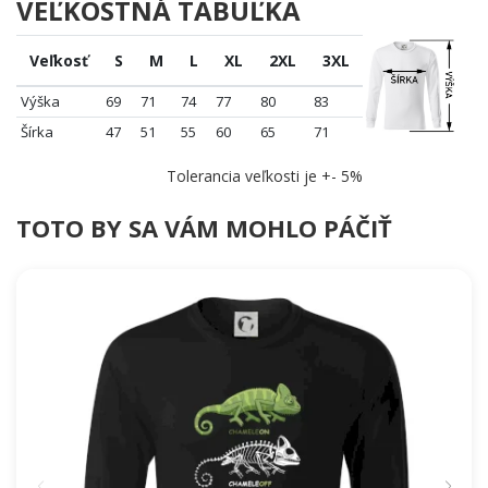
VEĽKOSTNÁ TABUĽKA
Veľkosť
S
M
L
XL
2XL
3XL
Výška
69
71
74
77
80
83
Šírka
47
51
55
60
65
71
Tolerancia veľkosti je +- 5%
TOTO BY SA VÁM MOHLO PÁČIŤ