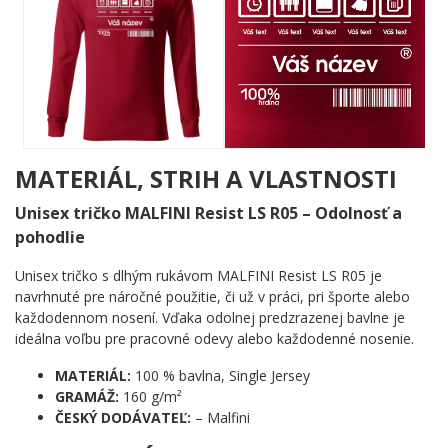
Grafika je navrhnutá ako skutočný produktový štítok – päť
ikonických symbolov v rámčekoch (budík, ľudia, kniha, metla a
krígeľ piva) predstavujú vlastnosti, ktoré si sami vyberiete a
popíšete. Pod nimi sa veľkým, tučným písmom skveje váš
vlastný názov s registrovanou značkou ®. Dole nechýba nápis
100 % hrdina a autentický čiarový kód. Celá kompozícia je čistá,
čiernobiela a okamžite zrozumiteľná – s poriadnou dávkou
humoru.
MATERIÁL, STRIH A VLASTNOSTI
Komu urobí radosť?
Unisex tričko MALFINI Resist LS R05 – Odolnosť a
🔥 Každému, kto si zaslúži oficiálne uznanie svojej
pohodlie
výnimočnosti
💡 Narodeninárovi, ktorému chcete dať niečo osobné a
Unisex tričko s dlhým rukávom MALFINI Resist LS R05 je
vtipné zároveň
navrhnuté pre náročné použitie, či už v práci, pri športe alebo
🎯 Kamarátovi, kolegovi či členovi rodiny s dobrým
každodennom nosení. Vďaka odolnej predzrazenej bavlne je
zmyslom pre humor
ideálna voľbu pre pracovné odevy alebo každodenné nosenie.
✨ Komukoľvek, koho chcete povýšiť na certifikovaného
hrdinu
MATERIÁL:
100 % bavlna, Single Jersey
GRAMÁŽ:
160 g/m²
Vyplňte, prispôsobte, darujte – a urobte z niekoho obyčajný deň
ČESKÝ DODÁVATEĽ:
– Malfini
nezabudnuteľnou oslavou! 💪