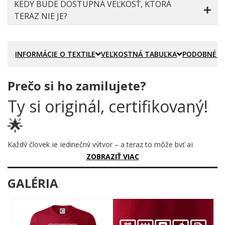
KEDY BUDE DOSTUPNÁ VEĽKOSŤ, KTORÁ
TERAZ NIE JE?
INFORMÁCIE O TEXTILE
VEĽKOSTNÁ TABUĽKA
PODOBNÉ P
Prečo si ho zamilujete?
Ty si originál, certifikovaný!
🌟
Každý človek je jedinečný výtvor – a teraz to môže byť aj
oficiálne potvrdené. Tento motív pretvára tú najdôležitejšiu
ZOBRAZIŤ VIAC
osobu vo vašom živote na dokonale označený produkt s
vlastným názvom, vlastnými vlastnosťami a čiarovým kódom
GALÉRIA
pravosti. Pretože niektoré veci sú jednoducho nenahraditeľné.
Prečo je tento motív úžasný?