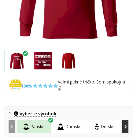
Veľmi pekné tričko. Som spokojná
✌️
1.
Vyberte výrobok
Pánske
Dámske
Detské