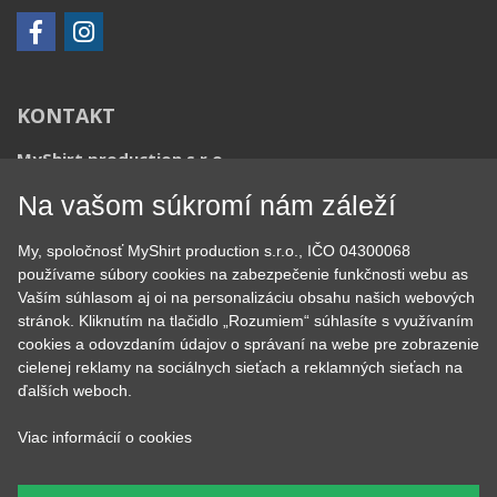
SOCIÁLNE SIETE
KONTAKT
Na vašom súkromí nám záleží
MyShirt production s.r.o.
My, spoločnosť MyShirt production s.r.o., IČO 04300068
+420 606 105 375
používame súbory cookies na zabezpečenie funkčnosti webu as
Vaším súhlasom aj oi na personalizáciu obsahu našich webových
info@myshirt.cz
stránok. Kliknutím na tlačidlo „Rozumiem“ súhlasíte s využívaním
cookies a odovzdaním údajov o správaní na webe pre zobrazenie
Podhorská 752/50
cielenej reklamy na sociálnych sieťach a reklamných sieťach na
46601 Jablonec nad Nisou, Česko
ďalších weboch.
Viac informácií o cookies