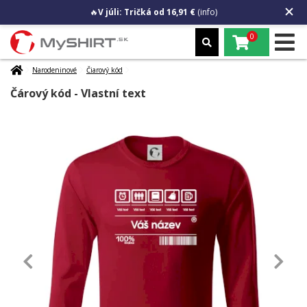
🔥
V júli: Tričká od 16,91 €
(info)
0
Narodeninové
Čiarový kód
Čárový kód - Vlastní text