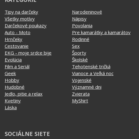
KATEGÓRIE
Tipy na darčeky
Narodeninové
Všetky motívy
Nápisy
Darčekové poukazy
Povolania
Auto - Moto
Pre kamarátky a kamarátov
Hrnčeky
Rodinné
Cestovanie
Sex
EKG - moje srdce bije
Športy
Evolúcia
Školské
Film a Seriál
Tehotenské tričká
Geek
Vianoce a Veľká noc
Hobby
Vojenské
Hudobné
Významné dni
Jedlo, pitie a relax
Zvierata
Kvetiny
MyShirt
Láska