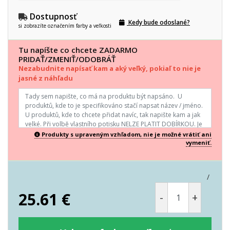
Dostupnosť
Kedy bude odoslané?
si zobrazíte označením farby a veľkosti
Tu napíšte co chcete ZADARMO
PRIDAŤ/ZMENIŤ/ODOBRÁŤ
Nezabudnite napísať kam a aký veľký, pokiaľ to nie je
jasné z náhľadu
Produkty s upraveným vzhľadom, nie je možné vrátiť ani
vymeniť.
/
25.61
€
-
+