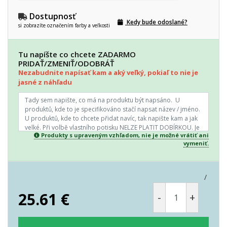
Dostupnosť
Kedy bude odoslané?
si zobrazíte označením farby a veľkosti
Tu napíšte co chcete ZADARMO
PRIDAŤ/ZMENIŤ/ODOBRÁŤ
Nezabudnite napísať kam a aký veľký, pokiaľ to nie je
jasné z náhľadu
Produkty s upraveným vzhľadom, nie je možné vrátiť ani
vymeniť.
/
25.61
€
-
+