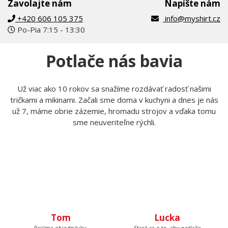
Zavolajte nám
Napíšte nám
+420 606 105 375
info@myshirt.cz
Po-Pia 7:15 - 13:30
Potlače nás bavia
Už viac ako 10 rokov sa snažíme rozdávať radosť našimi
tričkami a mikinami. Začali sme doma v kuchyni a dnes je nás
už 7, máme obrie zázemie, hromadu strojov a vďaka tomu
sme neuveriteľne rýchli.
Tom
Prijíma objednávky,
kontroluje, či u nich je
Lucka
všetko čo má byť a keď
budete volať, bude na
Stará sa o to, aby potlače