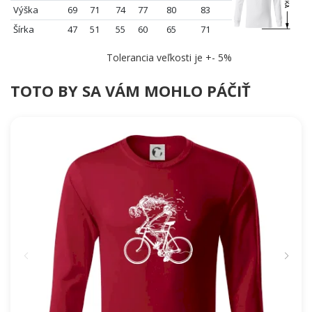
Výška
69
71
74
77
80
83
Šírka
47
51
55
60
65
71
Tolerancia veľkosti je +- 5%
TOTO BY SA VÁM MOHLO PÁČIŤ