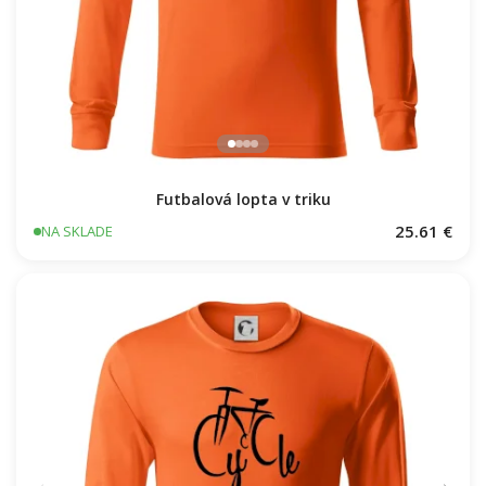
Futbalová lopta v triku
25.61 €
NA SKLADE