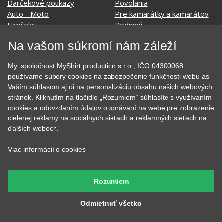
Darčekové poukazy
Povolania
Auto - Moto
Pre kamarátky a kamarátov
Hrnčeky
Rodinné
Cestovanie
Sex
Na vašom súkromí nám záleží
EKG - moje srdce bije
Športy
Evolúcia
Školské
My, spoločnosť MyShirt production s.r.o., IČO 04300068
Film a Seriál
Tehotenské tričká
používame súbory cookies na zabezpečenie funkčnosti webu as
Geek
Vianoce a Veľká noc
Vaším súhlasom aj oi na personalizáciu obsahu našich webových
Hobby
Vojenské
stránok. Kliknutím na tlačidlo „Rozumiem“ súhlasíte s využívaním
Hudobné
Významné dni
cookies a odovzdaním údajov o správaní na webe pre zobrazenie
Jedlo, pitie a relax
Zvierata
cielenej reklamy na sociálnych sieťach a reklamných sieťach na
Kvetiny
MyShirt
ďalších weboch.
Láska
Viac informácií o cookies
SOCIÁLNE SIETE
Rozumiem
Odmietnuť všetko