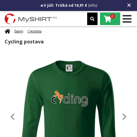
🔥
V júli: Tričká od 16,91 €
(info)
0
Športy
Cyklistika
Cycling postava