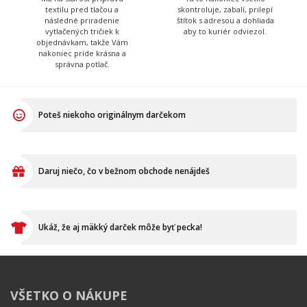
textilu pred tlačou a
skontroluje, zabalí, prilepí
následné priradenie
štítok s adresou a dohliada
vytlačených tričiek k
aby to kuriér odviezol.
objednávkam, takže Vám
nakoniec príde krásna a
správna potlač.
Poteš niekoho originálnym darčekom
Daruj niečo, čo v bežnom obchode nenájdeš
Ukáž, že aj mäkký darček môže byť pecka!
VŠETKO O NÁKUPE