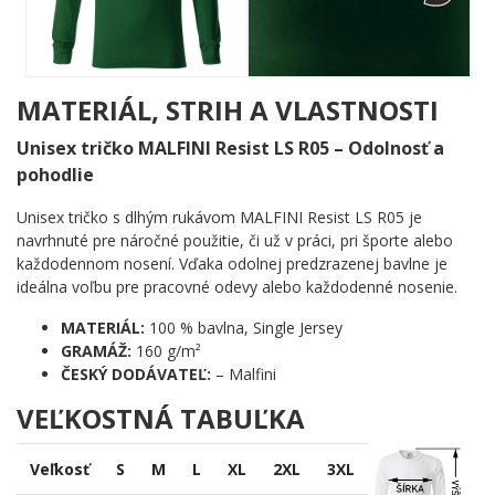
energie. Oranžová farba postavy ostro kontrastuje s tmavou
grafikou textu a výsledok pôsobí živo, dynamicky a s
prirodzenou eleganciou. Žiadna zbytočná ozdoba – len čistý,
silný odkaz pre každého milovníka jazdy na bicykli.
MATERIÁL, STRIH A VLASTNOSTI
Komu urobí radosť?
Unisex tričko MALFINI Resist LS R05 – Odolnosť a
🔥 Vášnivým cyklistom, ktorí jazdia za každého počasia a
pohodlie
nepotrebujú výhovorku
💪 Pretekárom aj rekreačným jazdcom, ktorí jednoducho
Unisex tričko s dlhým rukávom MALFINI Resist LS R05 je
milujú pohyb na dvoch kolesách
navrhnuté pre náročné použitie, či už v práci, pri športe alebo
🎯 Každému, kto hľadá výrazný motív s osobitým
každodennom nosení. Vďaka odolnej predzrazenej bavlne je
vyjadrením svojho koníčka
ideálna voľbu pre pracovné odevy alebo každodenné nosenie.
🌟 Priateľom a rodine ako pozornosť pre toho, kto bicykel
jednoducho zbožňuje
MATERIÁL:
100 % bavlna, Single Jersey
GRAMÁŽ:
160 g/m²
Šliapaj ďalej a ukáž svetu, čo ťa poháňa. Pridaj tento motív do
ČESKÝ DODÁVATEĽ:
– Malfini
košíka a nechaj svoju vášeň pre cyklistiku hovoriť za teba – nahlas
VEĽKOSTNÁ TABUĽKA
a zreteľne! ✨
Veľkosť
S
M
L
XL
2XL
3XL