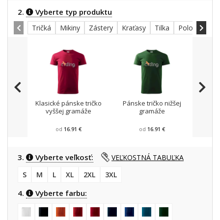
2.
Vyberte typ produktu
Tričká
Mikiny
Zástery
Kraťasy
Tilka
Polokošele
Klasické pánske tričko
Pánske tričko nižšej
Mikin
vyššej gramáže
gramáže
od
16.91 €
od
16.91 €
3.
Vyberte veľkosť:
VEĽKOSTNÁ TABUĽKA
S
M
L
XL
2XL
3XL
4.
Vyberte farbu: