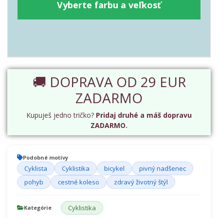
Vyberte farbu a veľkosť
🚚 DOPRAVA OD 29 EUR
ZADARMO
Kupuješ jedno tričko?
Pridaj druhé a máš dopravu
ZADARMO.
Podobné motívy
Cyklista
Cyklistika
bicykel
pivný nadšenec
pohyb
cestné koleso
zdravý životný štýl
Cyklistika
Kategórie