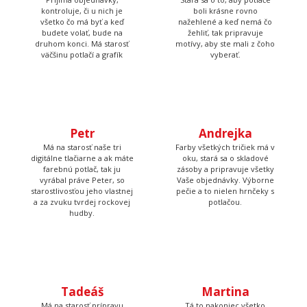
druhom konci. Má starosť
boli krásne rovno
väčšinu potlačí a grafík
nažehlené a keď nemá čo
žehliť, tak pripravuje
motívy, aby ste mali z čoho
vyberať.
Petr
Andrejka
Má na starosť naše tri
Farby všetkých tričiek má v
digitálne tlačiarne a ak máte
oku, stará sa o skladové
farebnú potlač, tak ju
zásoby a pripravuje všetky
vyrábal práve Peter, so
Vaše objednávky. Výborne
starostlivosťou jeho vlastnej
pečie a to nielen hrnčeky s
a za zvuku tvrdej rockovej
potlačou.
hudby.
Tadeáš
Martina
Má na starosť prípravu
Tá to nakoniec všetko