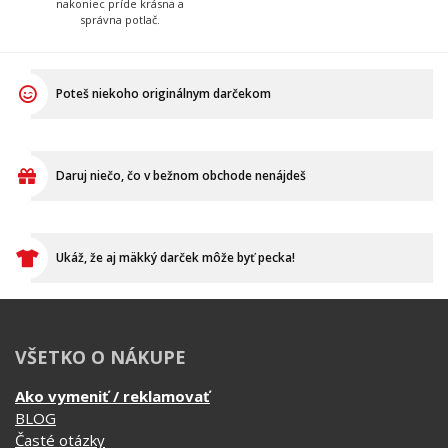
nakoniec príde krásna a
správna potlač.
Poteš niekoho originálnym darčekom
Daruj niečo, čo v bežnom obchode nenájdeš
Ukáž, že aj mäkký darček môže byť pecka!
VŠETKO O NÁKUPE
Ako vymeniť / reklamovať
BLOG
Časté otázky