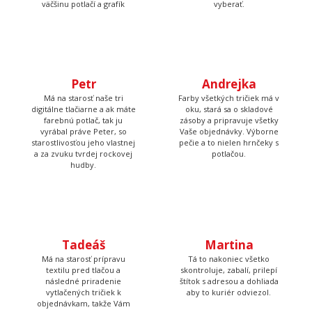
vyberať.
Petr
Andrejka
Má na starosť naše tri
Farby všetkých tričiek má v
digitálne tlačiarne a ak máte
oku, stará sa o skladové
farebnú potlač, tak ju
zásoby a pripravuje všetky
vyrábal práve Peter, so
Vaše objednávky. Výborne
starostlivosťou jeho vlastnej
pečie a to nielen hrnčeky s
a za zvuku tvrdej rockovej
potlačou.
hudby.
Tadeáš
Martina
Má na starosť prípravu
Tá to nakoniec všetko
textilu pred tlačou a
skontroluje, zabalí, prilepí
následné priradenie
štítok s adresou a dohliada
vytlačených tričiek k
aby to kuriér odviezol.
objednávkam, takže Vám