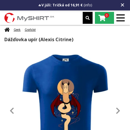
🔥
V júli: Tričká od 16,91 €
(info)
0
Geek
Grafické
Dážďovka upír (Alexis Citrine)