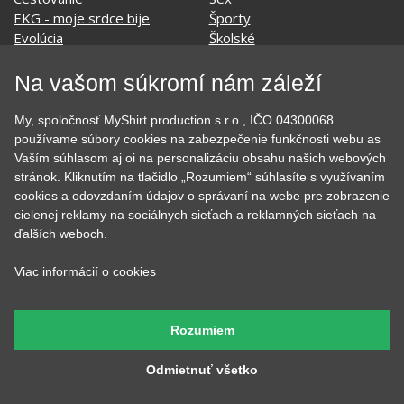
EKG - moje srdce bije
Športy
Evolúcia
Školské
Film a Seriál
Tehotenské tričká
Geek
Vianoce a Veľká noc
Na vašom súkromí nám záleží
Hobby
Vojenské
Hudobné
Významné dni
My, spoločnosť MyShirt production s.r.o., IČO 04300068
Jedlo, pitie a relax
Zvierata
používame súbory cookies na zabezpečenie funkčnosti webu as
Kvetiny
MyShirt
Vaším súhlasom aj oi na personalizáciu obsahu našich webových
Láska
stránok. Kliknutím na tlačidlo „Rozumiem“ súhlasíte s využívaním
cookies a odovzdaním údajov o správaní na webe pre zobrazenie
cielenej reklamy na sociálnych sieťach a reklamných sieťach na
ďalších weboch.
SOCIÁLNE SIETE
Viac informácií o cookies
Rozumiem
KONTAKT
Odmietnuť všetko
MyShirt production s.r.o.