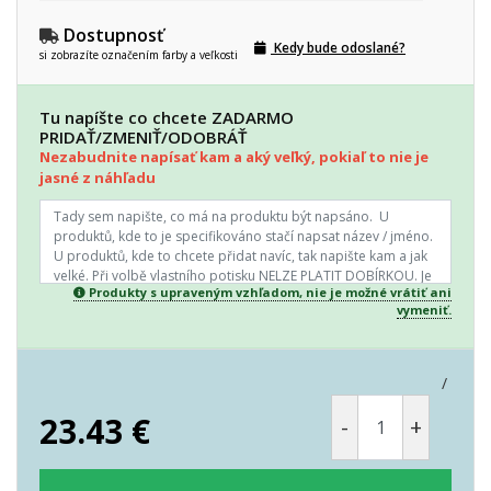
Dostupnosť
Kedy bude odoslané?
si zobrazíte označením farby a veľkosti
Tu napíšte co chcete ZADARMO
PRIDAŤ/ZMENIŤ/ODOBRÁŤ
Nezabudnite napísať kam a aký veľký, pokiaľ to nie je
jasné z náhľadu
Produkty s upraveným vzhľadom, nie je možné vrátiť ani
vymeniť.
/
23.43
€
-
+