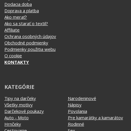
Dodacia doba
Doprava a platba
Ako merať?
Ako sa starať o textil?
Affiliate
Ochrana osobných údajov
Obchodné podmienky
Podmienky použitia webu
O cookie
KONTAKTY
KATEGÓRIE
Tipy na darčeky
Narodeninové
Všetky motívy
Nápisy
Darčekové poukazy
Povolania
Auto - Moto
Pre kamarátky a kamarátov
Hrnčeky
Rodinné
Cestovanie
Sex