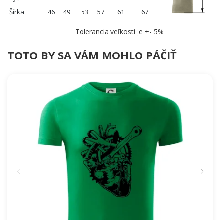
Šírka
46
49
53
57
61
67
Tolerancia veľkosti je +- 5%
TOTO BY SA VÁM MOHLO PÁČIŤ