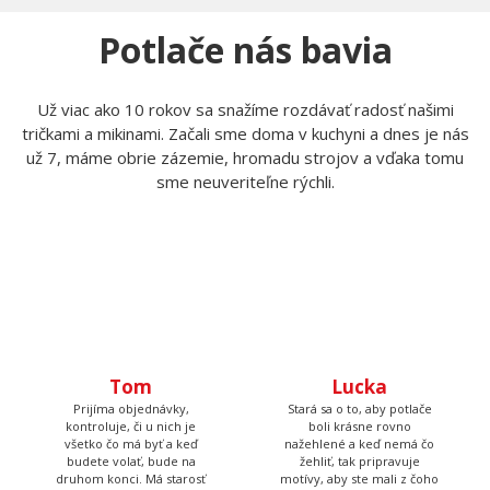
Potlače nás bavia
Už viac ako 10 rokov sa snažíme rozdávať radosť našimi
tričkami a mikinami. Začali sme doma v kuchyni a dnes je nás
už 7, máme obrie zázemie, hromadu strojov a vďaka tomu
sme neuveriteľne rýchli.
Tom
Prijíma objednávky,
kontroluje, či u nich je
Lucka
všetko čo má byť a keď
budete volať, bude na
Stará sa o to, aby potlače
druhom konci. Má starosť
boli krásne rovno
väčšinu potlačí a grafík
nažehlené a keď nemá čo
žehliť, tak pripravuje
motívy, aby ste mali z čoho