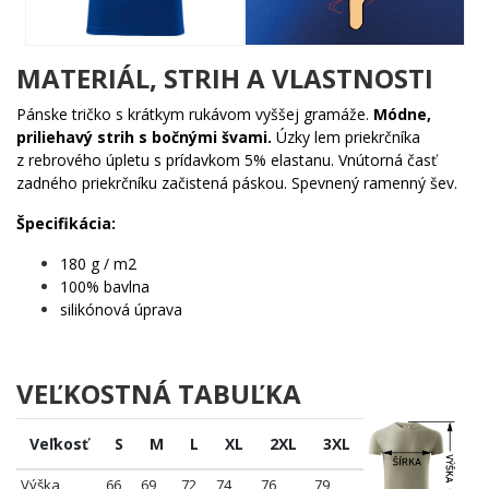
a výsledok je jednoducho neodolateľný.
Komu urobí radosť?
MATERIÁL, STRIH A VLASTNOSTI
🔥 Každému, kto miluje halloween a nevie sa ho nabažiť
Pánske tričko s krátkym rukávom vyššej gramáže.
Módne,
ani po skončení októbra
priliehavý strih s bočnými švami.
Úzky lem priekrčníka
🖤 Fanúšikom Drakulu, ktorí ocenia poriadne nezvyčajné
z rebrového úpletu s prídavkom 5% elastanu. Vnútorná časť
stvárnenie legendy
zadného priekrčníku začistená páskou. Spevnený ramenný šev.
✨ Ľuďom so zmyslom pre čierny humor a originálny
prejav
Špecifikácia:
🐾 Milovníkom prírody, ktorí vedia, že aj žížala si zaslúži
180 g / m2
svoju chvíľu slávy
100% bavlna
Nebojte sa tmy – objmite ju s úsmevom! Tento motív je pre tých, čo
silikónová úprava
sa neboja vyčnievať. Pridajte ho do košíka skôr, než ho upír
odnesie do svojho hradu. ✨
VEĽKOSTNÁ TABUĽKA
Veľkosť
S
M
L
XL
2XL
3XL
Výška
66
69
72
74
76
79