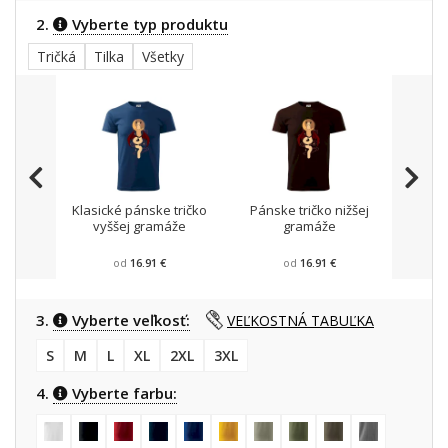
2.
Vyberte typ produktu
Tričká
Tilka
Všetky
Klasické pánske tričko
Pánske tričko nižšej
Trič
vyššej gramáže
gramáže
od
16.91 €
od
16.91 €
3.
Vyberte veľkosť:
VEĽKOSTNÁ TABUĽKA
S
M
L
XL
2XL
3XL
4.
Vyberte farbu: