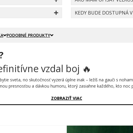
KEDY BUDE DOSTUPNÁ VE
KA
PODOBNÉ PRODUKTY
?
finitívne vzdal boj 🔥
bytie sveta, no skutočnosť vyzerá úplne inak – ležíš na gauči s noham
ou presnosťou a dávkou humoru, ktorý zasiahne každého, kto noc preži
sný?
ZOBRAZIŤ VIAC
pade – slávne logo s dvoma bojujúcimi býkmi dostalo nečakaný zvrat
stojný odpočinok a nápis Dead Bull to celé uzatvára s dokonalou irón
to, že originál pozná takmer každý.