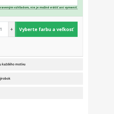
praveným vzhľadom, nie je možné vrátiť ani vymeniť.
+
Vyberte farbu a veľkosť
 u každého motívu
výrobok