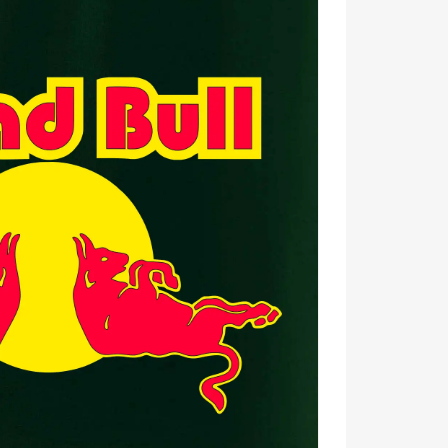
eho nositeľa a publikum, ktoré ocení dobrý vtip. ✨