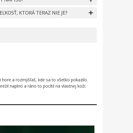
ĽKOSŤ, KTORÁ TERAZ NIE JE?
i hore a rozmýšľaš, kde sa to všetko pokazilo.
l naplno a ráno to pocítil na vlastnej koži.
. Obaja býci ležia na zemi s kopytami
iou. Červeno-žltá farebná kombinácia je zámerná a