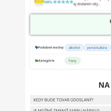
aj dodanim obj...
Podobné motívy
alkohol
pivná kultúra
Kategórie
Párty
NA
KEDY BUDE TOVAR ODOSLANÝ?
JE MOŽNÉ ZMENIŤ FARBU NÁPISU?