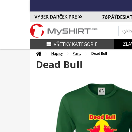
VYBER DARČEK PRE
PÄŤDESIA
ZĽA
VŠETKY KATEGÓRIE
Nápisy
Párty
Dead Bull
Dead Bull