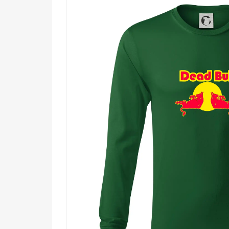
Komu urobí radosť?
🔥 Každému, kto miluje párty a ráno vždy pr
💡 Milovníkom vtipných odkazov na populár
🌟 Ľuďom, ktorí chcú na seba upútať pozorn
🖤 Kamarátom, ktorí si zaslúžia darček s na
Motív, ktorý hovorí za teba – aj keď ty sám hovoriť 