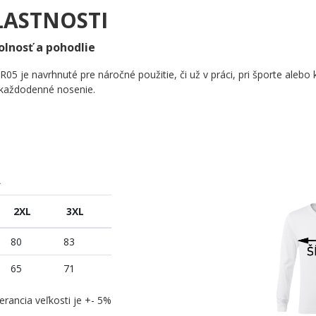
LASTNOSTI
olnosť a pohodlie
R05 je navrhnuté pre náročné použitie, či už v práci, pri športe ale
o každodenné nosenie.
A
2XL
3XL
80
83
65
71
erancia veľkosti je +- 5%