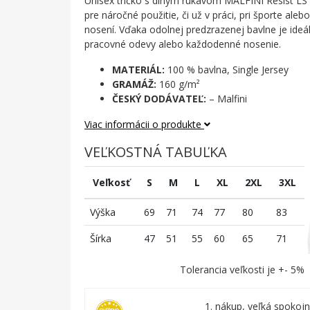
Unisex tričko s dlhým rukávom MALFINI Resist LS
pre náročné použitie, či už v práci, pri športe al
nosení. Vďaka odolnej predzrazenej bavlne je ideá
pracovné odevy alebo každodenné nosenie.
MATERIÁL:
100 % bavlna, Single Jersey
GRAMÁŽ:
160 g/m²
ČESKÝ DODÁVATEĽ:
– Malfini
Viac informácii o produkte
VEĽKOSTNÁ TABUĽKA
Veľkosť
S
M
L
XL
2XL
3XL
Výška
69
71
74
77
80
83
Šírka
47
51
55
60
65
71
Tolerancia veľkosti je +- 5%
1. nákup, veľká spokojn