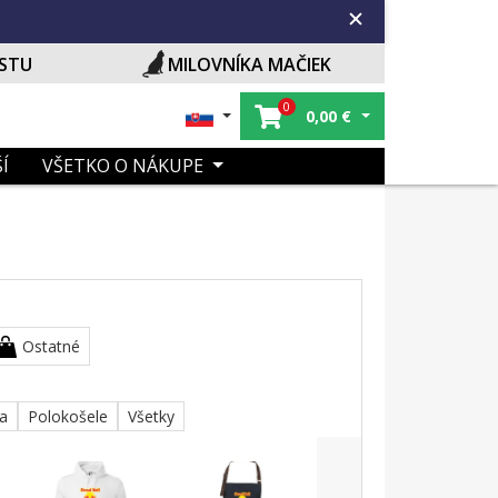
ISTU
MILOVNÍKA MAČIEK
0
0,00
€
Í
VŠETKO O NÁKUPE
Ostatné
ka
Polokošele
Všetky