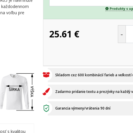
 R05 je navrhnuté
ebo každodennom
Produkty s u
lna voľbu pre
25.61
€
-
Skladom cez 600 kombinácií farieb a veľkostí
Zadarmo pridanie textu a prezývky na každý 
Garancia výmeny/vrátenia 90 dní
osť s kvalitou