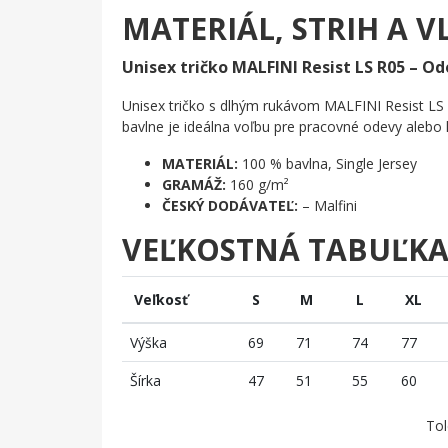
MATERIÁL, STRIH A V
Unisex tričko MALFINI Resist LS R05 – Od
Unisex tričko s dlhým rukávom MALFINI Resist LS 
bavlne je ideálna voľbu pre pracovné odevy aleb
MATERIÁL:
100 % bavlna, Single Jersey
GRAMÁŽ:
160 g/m²
ČESKÝ DODÁVATEĽ:
– Malfini
VEĽKOSTNÁ TABUĽK
Veľkosť
S
M
L
XL
Výška
69
71
74
77
Šírka
47
51
55
60
Tol