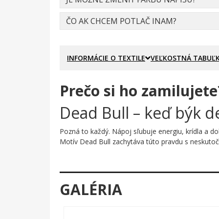
ČO AK CHCEM POTLAČ INAM?
INFORMÁCIE O TEXTILE
VEĽKOSTNÁ TABUĽ
Prečo si ho zamilujete
Dead Bull – keď býk de
Pozná to každý. Nápoj sľubuje energiu, krídla a do
Motív Dead Bull zachytáva túto pravdu s neskutočn
Prečo je tento motív úža
Grafika je vybudovaná na geniálne jednoduchom ná
GALÉRIA
obratenými k nebu, žlté slnko im svieti na ich dô
okamžite zrozumiteľná – parodia funguje práve pre