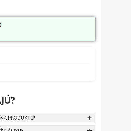
O
JÚ?
 NA PRODUKTE?
Ť NÁPISU?