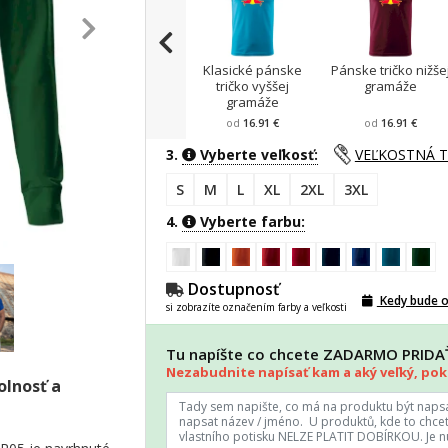
Klasické pánske
Pánske tričko nižše
tričko vyššej
gramáže
gramáže
od
16.91 €
od
16.91 €
3.
Vyberte veľkosť:
VEĽKOSTNÁ 
S
M
L
XL
2XL
3XL
4.
Vyberte farbu:
Dostupnosť
Kedy bude 
si zobrazíte označením farby a veľkosti
Tu napíšte co chcete ZADARMO PRID
Nezabudnite napísať kam a aký veľký, poki
olnosť a