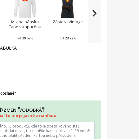
j
Mikina pánska
Zástera Vintage
Pánska zástera na
Cape s kapucňou
varenie
F
od
39.52 €
od
28.22 €
od
23.87 €
TABUĽKA
odoslané?
AŤ/ZMENIŤ/ODOBRÁŤ
aľ to nie je jasné z náhľadu