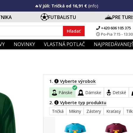
🔥
V júli: Tričká od 16,91 €
(info)
TNIKA
FUTBALISTU
PRE TUR
+420 606 105 375
Hľadať
Po-Pia 7:15 - 13:30
VY
NOVINKY
VLASTNÁ POTLAČ
NAJPREDÁVANEJŠ
1.
Vyberte výrobok
Pánske
Dámske
Detské
2.
Vyberte typ produktu
Tričká
Mikiny
Zástery
Kraťasy
Til