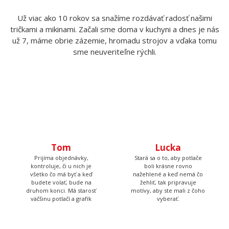
Po-Pia 7:15 - 13:30
Potlače nás bavia
Už viac ako 10 rokov sa snažíme rozdávať radosť našimi
tričkami a mikinami. Začali sme doma v kuchyni a dnes je nás
už 7, máme obrie zázemie, hromadu strojov a vďaka tomu
sme neuveriteľne rýchli.
Tom
Lucka
Prijíma objednávky,
Stará sa o to, aby potlače
kontroluje, či u nich je
boli krásne rovno
všetko čo má byť a keď
nažehlené a keď nemá čo