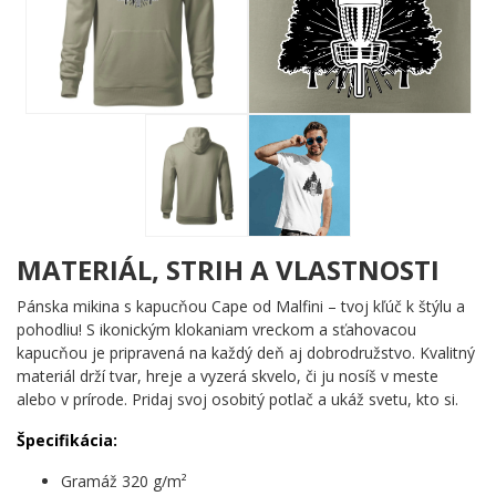
ktoré dodávajú celej grafike dynamiku a pocit víťazného hodu.
Jednoduchosť čiernej a bielej tu hovorí hlasnejšie než akýkoľvek
krikľavý motív.
Komu urobí radosť?
🎯 Každému disc golfistu, ktorý trávi víkendy medzi
stromami namiesto sedenia doma
🌟 Hráčom, čo milujú prírodu a šport v jednom
neoddeliteľnom balení
💪 Nadšencom, ktorí chcú ukázať svoju vášeň bez
MATERIÁL, STRIH A VLASTNOSTI
zbytočných slov
🔥 Priateľom a rodine, ktorí hľadajú dokonalý darček pre
Pánska mikina s kapucňou Cape od Malfini – tvoj kľúč k štýlu a
disc golfistu v živote
pohodliu! S ikonickým klokaniam vreckom a sťahovacou
kapucňou je pripravená na každý deň aj dobrodružstvo. Kvalitný
Hoď to správne – vyber si tento motív a nech každý vie, kde patrí
materiál drží tvar, hreje a vyzerá skvelo, či ju nosíš v meste
tvoje srdce. ✨
alebo v prírode. Pridaj svoj osobitý potlač a ukáž svetu, kto si.
Špecifikácia:
Gramáž 320 g/m²