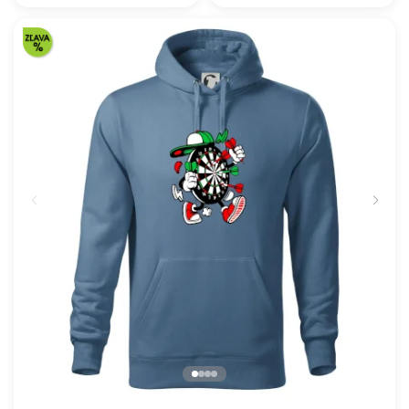
Futbalový dres - vlastné
Evolúcia cyklistiky
meno a číslo
39.52 €
39.52 €
NA SKLADE
NA SKLADE