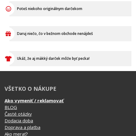
vytlačených tričiek k
aby to kuriér odviezol.
objednávkam, takže Vám
nakoniec príde krásna a
správna potlač.
Poteš niekoho originálnym darčekom
Daruj niečo, čo v bežnom obchode nenájdeš
Ukáž, že aj mäkký darček môže byť pecka!
VŠETKO O NÁKUPE
Ako vymeniť / reklamovať