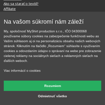
BLOG
Časté otázky
Dodacia doba
Doprava a platba
Na vašom súkromí nám záleží
Ako merať?
Ako sa starať o textil?
My, spoločnosť MyShirt production s.r.o., IČO 04300068
Affiliate
používame súbory cookies na zabezpečenie funkčnosti webu as
Ochrana osobných údajov
Vaším súhlasom aj oi na personalizáciu obsahu našich webových
Obchodné podmienky
stránok. Kliknutím na tlačidlo „Rozumiem“ súhlasíte s využívaním
Podmienky použitia webu
cookies a odovzdaním údajov o správaní na webe pre zobrazenie
O cookie
cielenej reklamy na sociálnych sieťach a reklamných sieťach na
KONTAKTY
ďalších weboch.
Viac informácií o cookies
KATEGÓRIE
Rozumiem
Tipy na darčeky
Narodeninové
Všetky motívy
Nápisy
Odmietnuť všetko
Darčekové poukazy
Povolania
Auto - Moto
Pre kamarátky a kamarátov