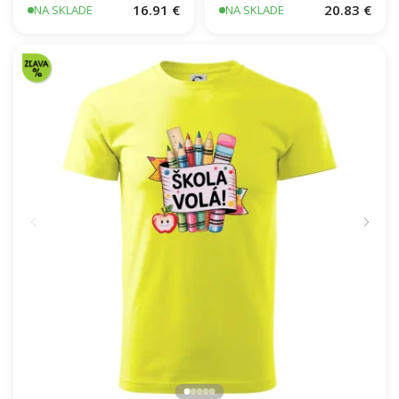
Päťdesiatnik
Vaše miesto - vrstevnice
Československý 1963 -
v obdĺžniku
1978
16.91 €
20.83 €
NA SKLADE
NA SKLADE