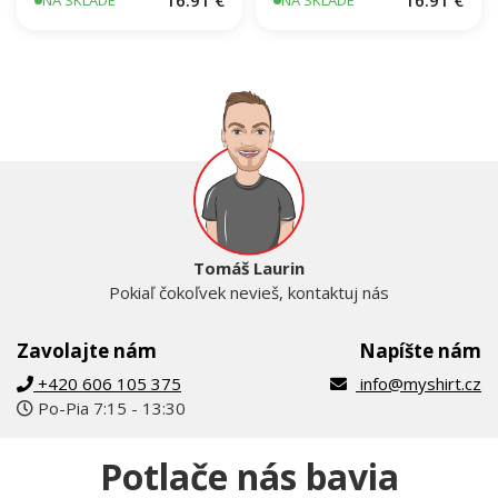
Jesus Saved My Life kríž
Mačka EKG
ekg
16.91 €
16.91 €
NA SKLADE
NA SKLADE
Tomáš Laurin
Pokiaľ čokoľvek nevieš, kontaktuj nás
Zavolajte nám
Napíšte nám
+420 606 105 375
info@myshirt.cz