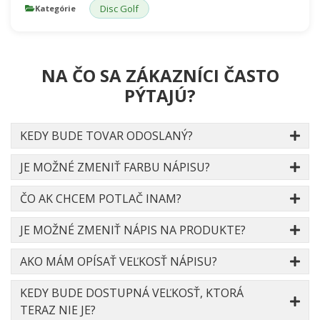
Disc Golf
Kategórie
NA ČO SA ZÁKAZNÍCI ČASTO
PÝTAJÚ?
KEDY BUDE TOVAR ODOSLANÝ?
JE MOŽNÉ ZMENIŤ FARBU NÁPISU?
ČO AK CHCEM POTLAČ INAM?
JE MOŽNÉ ZMENIŤ NÁPIS NA PRODUKTE?
AKO MÁM OPÍSAŤ VEĽKOSŤ NÁPISU?
KEDY BUDE DOSTUPNÁ VEĽKOSŤ, KTORÁ
TERAZ NIE JE?