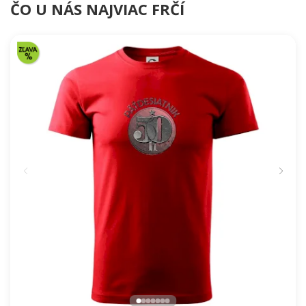
Gitara príroda
Florbal lopta v triku
39.52 €
39.52 €
NA SKLADE
NA SKLADE
ČO U NÁS NAJVIAC FRČÍ