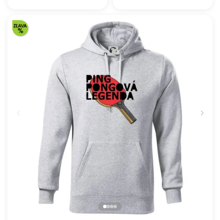
Futbalová lopta v triku
39.52 €
39.52 €
NA SKLADE
NA SKLADE