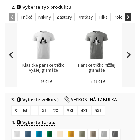
2.
Vyberte typ produktu
Tričká
Mikiny
Zástery
Kraťasy
Tilka
Polokošele
Klasické pánske tričko
Pánske tričko nižšej
Mikin
vyššej gramáže
gramáže
od
16.91 €
od
16.91 €
3.
Vyberte veľkosť:
VEĽKOSTNÁ TABUĽKA
S
M
L
XL
2XL
3XL
4XL
5XL
4.
Vyberte farbu: