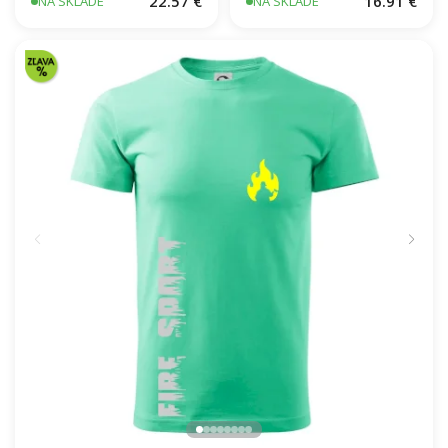
Turistické značky
Rescue - pre
všetky
záchranárov
22.57 €
16.91 €
NA SKLADE
NA SKLADE