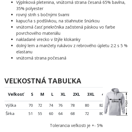
Výplnková pletenina, vnútorná strana česaná 65% bavlna,
35% polyester
rovný strih s bočnými švami
kapucňa s podšívkou, na stiahnutie šnúrkou
vnútorná časť priekrčníka začistená páskou vo farbe
povrchového materiálu
nakladané vrecko v štýle klokanky
dolný lem a manžety rukávov z rebrového úpletu 2:2 s 5 %
elastanu
vnútorná strana počesaná
VEĽKOSTNÁ TABUĽKA
Veľkosť
S
M
L
XL
2XL
3XL
4XL
5XL
Výška
70
72
74
76
78
80
82
84
Šírka
51
55
60
64
68
72
80
86
Tolerancia veľkosti je +- 5%