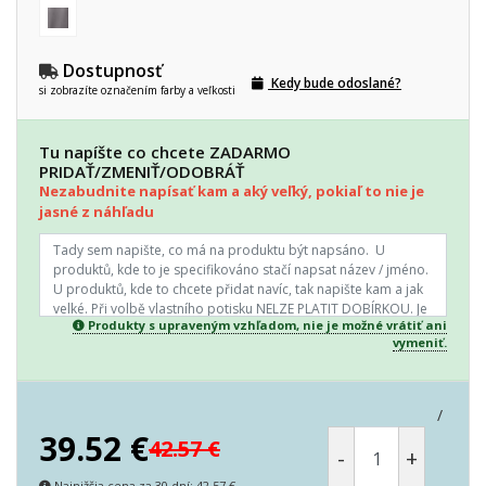
Dostupnosť
Kedy bude odoslané?
si zobrazíte označením farby a veľkosti
Tu napíšte co chcete ZADARMO
PRIDAŤ/ZMENIŤ/ODOBRÁŤ
Nezabudnite napísať kam a aký veľký, pokiaľ to nie je
jasné z náhľadu
Produkty s upraveným vzhľadom, nie je možné vrátiť ani
vymeniť.
/
39.52
€
42.57
€
-
+
Najnižšia cena za 30 dní
:
42.57
€