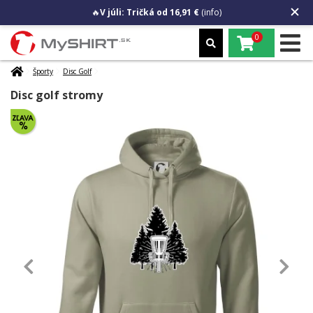
🔥
V júli: Tričká od 16,91 €
(info)
0
Športy
Disc Golf
Disc golf stromy