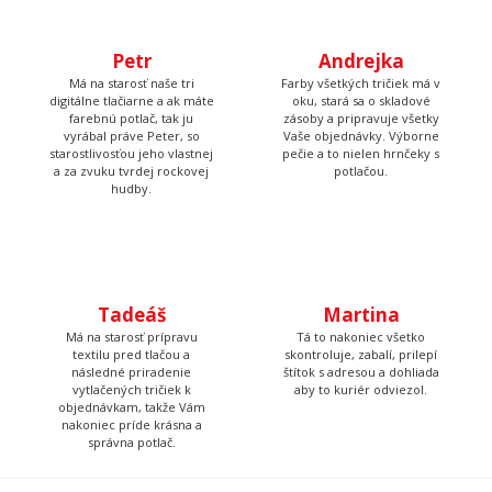
budete volať, bude na
žehliť, tak pripravuje
druhom konci. Má starosť
motívy, aby ste mali z čoho
väčšinu potlačí a grafík
vyberať.
Petr
Andrejka
Má na starosť naše tri
Farby všetkých tričiek má v
digitálne tlačiarne a ak máte
oku, stará sa o skladové
farebnú potlač, tak ju
zásoby a pripravuje všetky
vyrábal práve Peter, so
Vaše objednávky. Výborne
starostlivosťou jeho vlastnej
pečie a to nielen hrnčeky s
a za zvuku tvrdej rockovej
potlačou.
hudby.
Tadeáš
Martina
Má na starosť prípravu
Tá to nakoniec všetko
textilu pred tlačou a
skontroluje, zabalí, prilepí
následné priradenie
štítok s adresou a dohliada