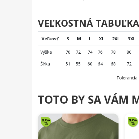
VEĽKOSTNÁ TABUĽK
Veľkosť
S
M
L
XL
2XL
3XL
Výška
70
72
74
76
78
80
Šírka
51
55
60
64
68
72
Tolerancia 
TOTO BY SA VÁM 