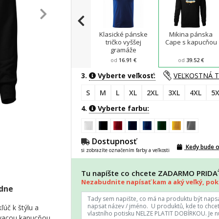
Klasické pánske
Mikina pánska
tričko vyššej
Cape s kapucňou
gramáže
od
16.91 €
od
39.52 €
3.
Vyberte veľkosť:
VEĽKOSTNÁ 
S
M
L
XL
2XL
3XL
4XL
5X
4.
Vyberte farbu:
Dostupnosť
Kedy bude 
si zobrazíte označením farby a veľkosti
Tu napíšte co chcete ZADARMO PRID
Nezabudnite napísať kam a aký veľký, poki
adne
ľúč k štýlu a
ovacou kapucňou