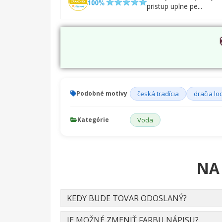
pristup uplne pe...
Podobné motívy
česká tradícia
dračia lo
Kategórie
Voda
NA
KEDY BUDE TOVAR ODOSLANÝ?
JE MOŽNÉ ZMENIŤ FARBU NÁPISU?