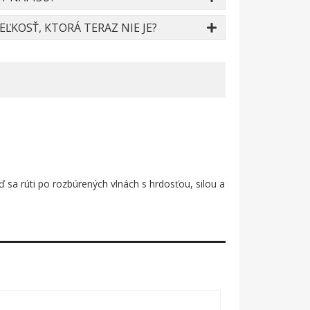
ĽKOSŤ, KTORÁ TERAZ NIE JE?
ď sa rúti po rozbúrených vlnách s hrdosťou, silou a
 pod ňou – to všetko tvorí kompozíciu, ktorá dýcha
 na pochybách: toto nie je pokojná plavba, toto