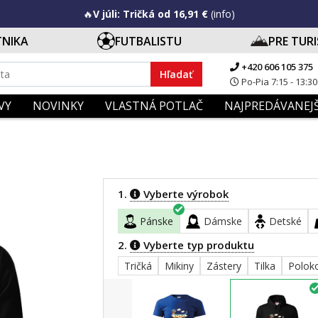
🔥
V júli: Tričká od 16,91 €
(info)
TNIKA
FUTBALISTU
PRE TUR
+420 606 105 375
Hľadať
Po-Pia 7:15 - 13:30
VY
NOVINKY
VLASTNÁ POTLAČ
NAJPREDÁVANEJŠ
1.
Vyberte výrobok
Pánske
Dámske
Detské
2.
Vyberte typ produktu
Tričká
Mikiny
Zástery
Tilka
Polok