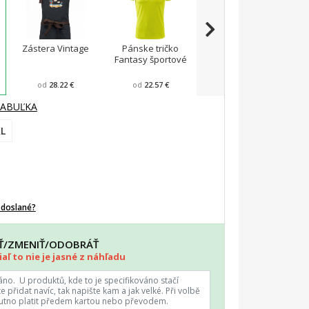
Zástera Vintage
Pánske tričko
Viper FIT - Pánske
A
Fantasy športové
zúžené tričko
od
28.22 €
od
22.57 €
od
23.43 €
TABUĽKA
L
odoslané?
AŤ/ZMENIŤ/ODOBRÁŤ
aľ to nie je jasné z náhľadu