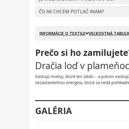
ČO AK CHCEM POTLAČ INAM?
INFORMÁCIE O TEXTILE
VEĽKOSTNÁ TABUĽ
Prečo si ho zamilujete
Dračia loď v plameňoc
Existujú motívy, ktoré len zdobí – a potom existuj
nezastaviteľnou energiou, ktorá sa nedá prehliadn
Prečo je tento motív úža
Žiarivo modrá loď s dračou hlavou plnou života, p
GALÉRIA
pohybom. Jemné oblaky v pozadí dodávajú celej s
je súboj o víťazstvo.