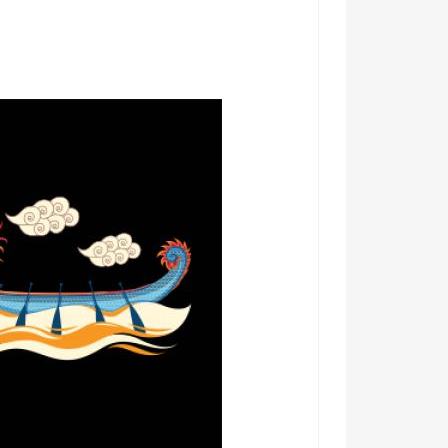
astaví. ✨