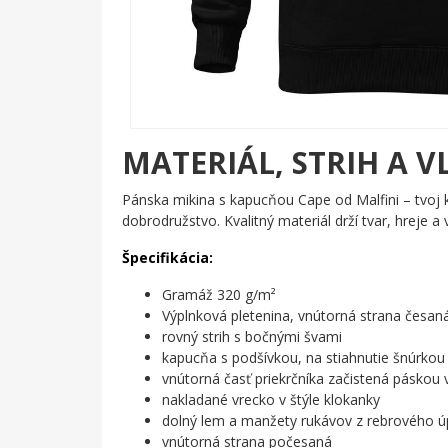
MATERIÁL, STRIH A V
Pánska mikina s kapucňou Cape od Malfini – tvoj 
dobrodružstvo. Kvalitný materiál drží tvar, hreje a 
Špecifikácia:
Gramáž 320 g/m²
Výplnková pletenina, vnútorná strana česan
rovný strih s bočnými švami
kapucňa s podšívkou, na stiahnutie šnúrkou
vnútorná časť priekrčníka začistená páskou
nakladané vrecko v štýle klokanky
dolný lem a manžety rukávov z rebrového úp
vnútorná strana počesaná