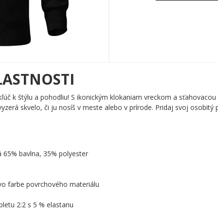
LASTNOSTI
kľúč k štýlu a pohodliu! S ikonickým klokaniam vreckom a sťahovacou
vyzerá skvelo, či ju nosíš v meste alebo v prírode. Pridaj svoj osobitý p
á 65% bavlna, 35% polyester
 vo farbe povrchového materiálu
letu 2:2 s 5 % elastanu