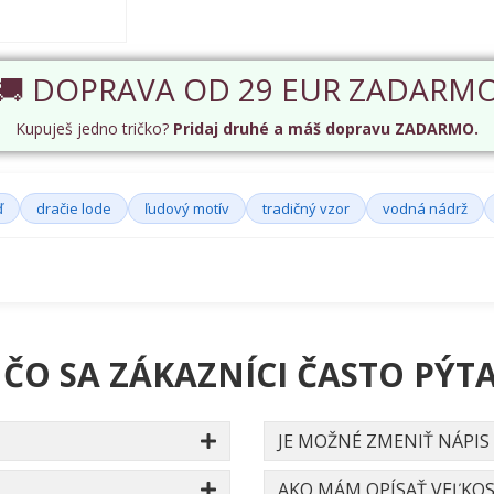
🚚 DOPRAVA OD 29 EUR ZADARM
Kupuješ jedno tričko?
Pridaj druhé a máš dopravu ZADARMO.
ď
dračie lode
ľudový motív
tradičný vzor
vodná nádrž
 ČO SA ZÁKAZNÍCI ČASTO PÝTA
JE MOŽNÉ ZMENIŤ NÁPIS
AKO MÁM OPÍSAŤ VEĽKOS