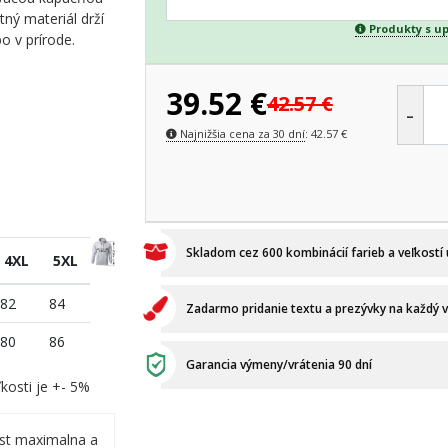
tný materiál drží
Produkty s u
bo v prírode.
39.52
€
42.57
€
-
Najnižšia cena za 30 dní
:
42.57
€
Skladom cez 600 kombinácií farieb a veľkostí
4XL
5XL
82
84
Zadarmo pridanie textu a prezývky na každý 
80
86
Garancia výmeny/vrátenia 90 dní
kosti je +- 5%
ost maximalna a