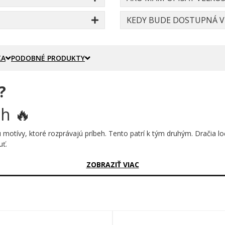
KEDY BUDE DOSTUPNÁ VE
KA
PODOBNÉ PRODUKTY
?
h 🔥
ú motívy, ktoré rozprávajú príbeh. Tento patrí k tým druhým. Dračia lo
uť.
sný?
ZOBRAZIŤ VIAC
lamene šľahajúce z jej hrebeňa, veslári v bojovom rytme a zlaté vlny
céne takmer rozprávkový nádych, no dynamika motívu nenechá nikoho