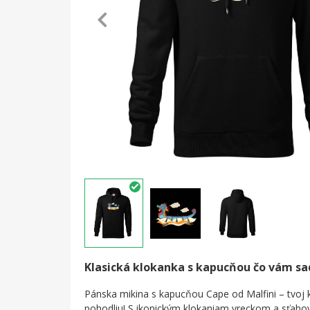
Klasická klokanka s kapucňou čo vám s
Pánska mikina s kapucňou Cape od Malfini – tvoj k
pohodliu! S ikonickým klokaniam vreckom a sťah