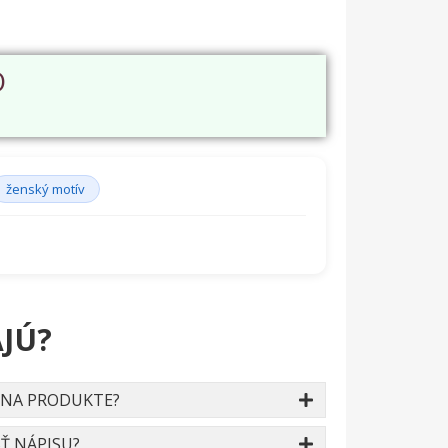
O
ženský motív
JÚ?
 NA PRODUKTE?
Ť NÁPISU?