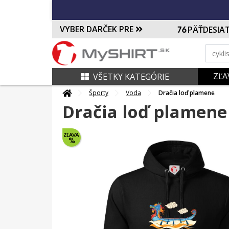
VYBER DARČEK PRE
PÄŤDESIA
ZĽA
VŠETKY KATEGÓRIE
Športy
Voda
Dračia loď plamene
Dračia loď plamene