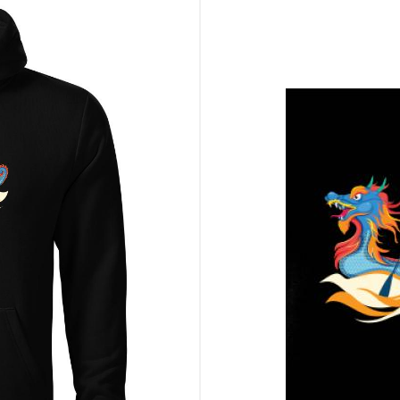
estivalov dračích lodí
fanúšikom pretekárskych disciplín
príbehom nabitú potlač
teľov a obdivovateľov východnej symboliky
tív a ukáž svetu, že ideš naplno – rovnako ako posádka, ktorá nikdy nez