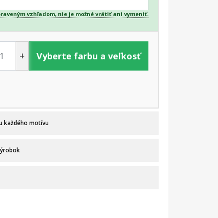
praveným vzhľadom, nie je možné vrátiť ani vymeniť.
+
Vyberte farbu a veľkosť
 u každého motívu
výrobok