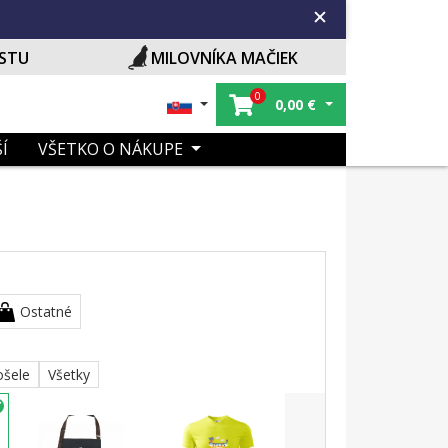
ISTU
MILOVNÍKA MAČIEK
0
0,00
€
Í
VŠETKO O NÁKUPE
Ostatné
ošele
Všetky