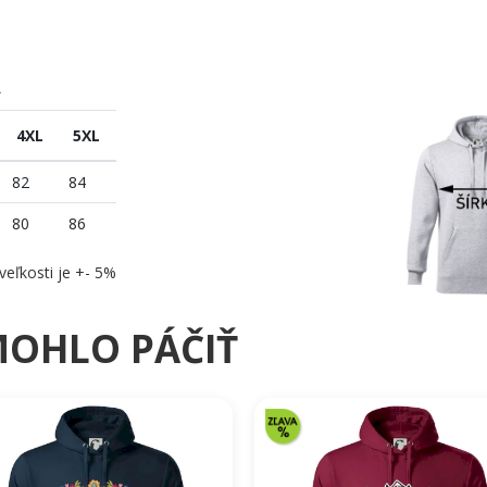
A
4XL
5XL
82
84
80
86
veľkosti je +- 5%
MOHLO PÁČIŤ