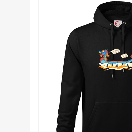
Komu urobí radosť?
🔥 Milovníkom ázijskej kultúry a tradičných f
💪 Vodným športovcom, veslárskym tímom a 
🌟 Každému, kto miluje výraznú, farebnú a 
🎯 Ideálny darček pre dobrodruhov, cestova
Nechaj dračiu loď plávať za teba. Vyber si tento mo