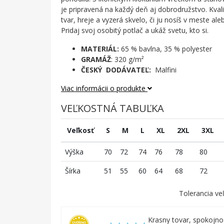
je pripravená na každý deň aj dobrodružstvo. Kvali
tvar, hreje a vyzerá skvelo, či ju nosíš v meste ale
Pridaj svoj osobitý potlač a ukáž svetu, kto si.
MATERIÁL:
65 % bavlna, 35 % polyester
GRAMÁŽ
: 320 g/m²
ČESKÝ DODÁVATEĽ:
Malfini
Viac informácii o produkte
VEĽKOSTNÁ TABUĽKA
Veľkosť
S
M
L
XL
2XL
3XL
Výška
70
72
74
76
78
80
Šírka
51
55
60
64
68
72
Tolerancia veľ
Krasny tovar, spokojn