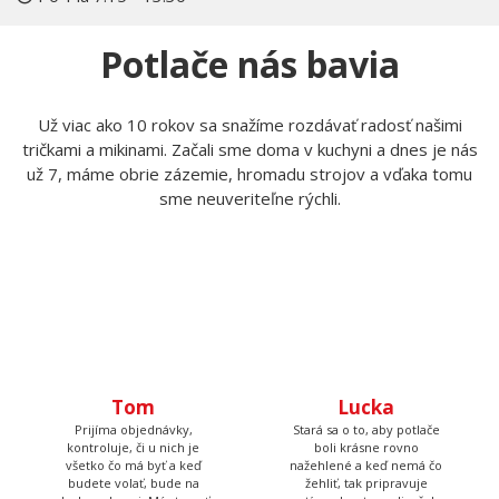
Potlače nás bavia
Už viac ako 10 rokov sa snažíme rozdávať radosť našimi
tričkami a mikinami. Začali sme doma v kuchyni a dnes je nás
už 7, máme obrie zázemie, hromadu strojov a vďaka tomu
sme neuveriteľne rýchli.
Tom
Lucka
Prijíma objednávky,
Stará sa o to, aby potlače
kontroluje, či u nich je
boli krásne rovno
všetko čo má byť a keď
nažehlené a keď nemá čo
budete volať, bude na
žehliť, tak pripravuje
druhom konci. Má starosť
motívy, aby ste mali z čoho
väčšinu potlačí a grafík
vyberať.