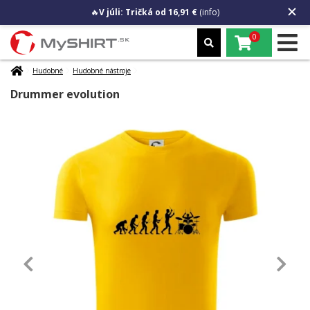
🔥
V júli: Tričká od 16,91 €
(info)
0
Hudobné
Hudobné nástroje
Drummer evolution