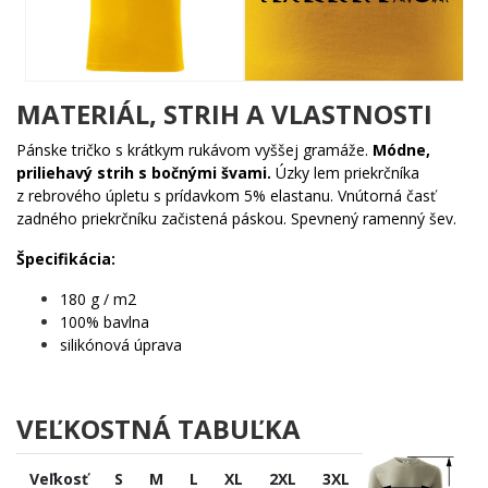
Toto tričko okamžite identifikuje nositeľa ako bubeníka.
Nemusíš nič hovoriť – motív prehovorí za teba. A ak niekto
nechápe humor, jednoducho mu vysvetli, že bubeníci sú
evolučný vrchol. (Ostatní muzikanti s tým možno nesúhlasia. To
je ich problém.)
MATERIÁL, STRIH A VLASTNOSTI
🎁
Darček pre bubeníka:
Výborné na narodeniny, Vianoce
Pánske tričko s krátkym rukávom vyššej gramáže.
Módne,
alebo ako ocenenie za to, že susedia ešte nepodali sťažnosť!
priliehavý strih s bočnými švami.
Úzky lem priekrčníka
z rebrového úpletu s prídavkom 5% elastanu. Vnútorná časť
zadného priekrčníku začistená páskou. Spevnený ramenný šev.
Špecifikácia:
180 g / m2
100% bavlna
silikónová úprava
VEĽKOSTNÁ TABUĽKA
Veľkosť
S
M
L
XL
2XL
3XL