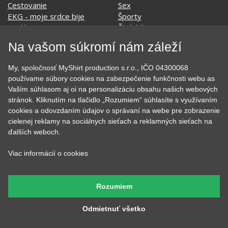
Jedlo, pitie a relax
Zvierata
Kvetiny
MyShirt
Láska
Na vašom súkromí nám záleží
My, spoločnosť MyShirt production s.r.o., IČO 04300068
SOCIÁLNE SIETE
používame súbory cookies na zabezpečenie funkčnosti webu as
Vaším súhlasom aj oi na personalizáciu obsahu našich webových
stránok. Kliknutím na tlačidlo „Rozumiem“ súhlasíte s využívaním
cookies a odovzdaním údajov o správaní na webe pre zobrazenie
cielenej reklamy na sociálnych sieťach a reklamných sieťach na
KONTAKT
ďalších weboch.
MyShirt production s.r.o.
Viac informácií o cookies
+420 606 105 375
info@myshirt.cz
Rozumiem
Podhorská 752/50
Odmietnuť všetko
46601 Jablonec nad Nisou, Česko