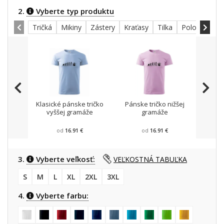
2.
Vyberte typ produktu
Tričká
Mikiny
Zástery
Kraťasy
Tilka
Polokošele
Klasické pánske tričko
Pánske tričko nižšej
Mikin
vyššej gramáže
gramáže
od
16.91 €
od
16.91 €
3.
Vyberte veľkosť:
VEĽKOSTNÁ TABUĽKA
S
M
L
XL
2XL
3XL
4.
Vyberte farbu: