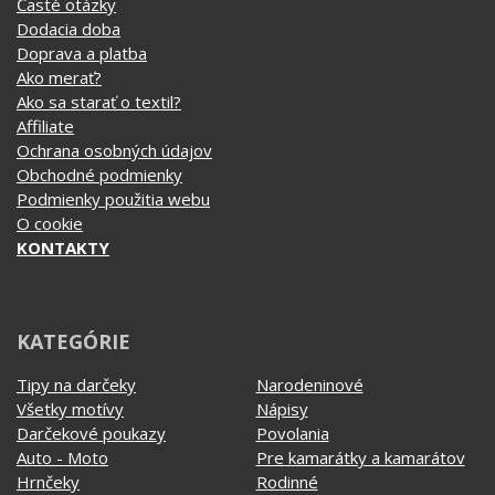
Obchodné podmienky
Podmienky použitia webu
O cookie
KONTAKTY
KATEGÓRIE
Tipy na darčeky
Narodeninové
Všetky motívy
Nápisy
Darčekové poukazy
Povolania
Auto - Moto
Pre kamarátky a kamarátov
Hrnčeky
Rodinné
Cestovanie
Sex
EKG - moje srdce bije
Športy
Evolúcia
Školské
Film a Seriál
Tehotenské tričká
Geek
Vianoce a Veľká noc
Hobby
Vojenské
Hudobné
Významné dni