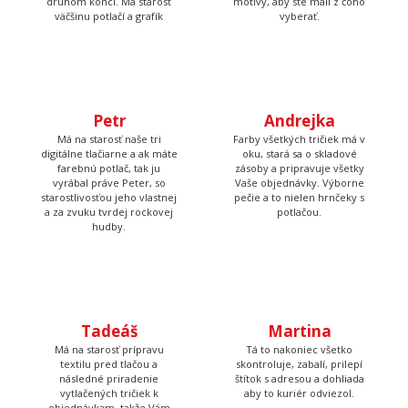
Petr
Andrejka
Má na starosť naše tri
Farby všetkých tričiek má v
digitálne tlačiarne a ak máte
oku, stará sa o skladové
farebnú potlač, tak ju
zásoby a pripravuje všetky
vyrábal práve Peter, so
Vaše objednávky. Výborne
starostlivosťou jeho vlastnej
pečie a to nielen hrnčeky s
a za zvuku tvrdej rockovej
potlačou.
hudby.
Tadeáš
Martina
Má na starosť prípravu
Tá to nakoniec všetko
textilu pred tlačou a
skontroluje, zabalí, prilepí
následné priradenie
štítok s adresou a dohliada
vytlačených tričiek k
aby to kuriér odviezol.
objednávkam, takže Vám
nakoniec príde krásna a
správna potlač.
Poteš niekoho originálnym darčekom