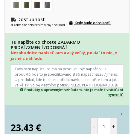
Dostupnosť
Kedy bude odoslané?
si zobrazíte označením farby a veľkosti
Tu napíšte co chcete ZADARMO
PRIDAŤ/ZMENIŤ/ODOBRÁŤ
Nezabudnite napísať kam a aký veľký, pokiaľ to nie je
jasné z náhľadu
Produkty s upraveným vzhľadom, nie je možné vrátiť ani
vymeniť.
/
23.43
€
-
+