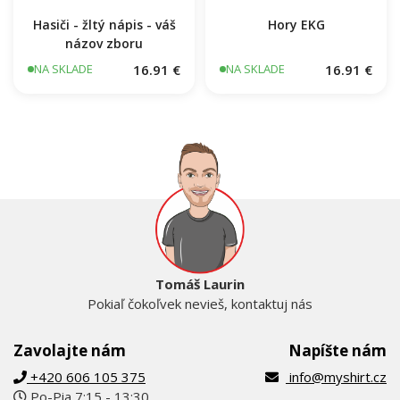
Hasiči - žltý nápis - váš
Hory EKG
názov zboru
16.91 €
16.91 €
NA SKLADE
NA SKLADE
Tomáš Laurin
Pokiaľ čokoľvek nevieš, kontaktuj nás
Zavolajte nám
Napíšte nám
+420 606 105 375
info@myshirt.cz
Po-Pia 7:15 - 13:30