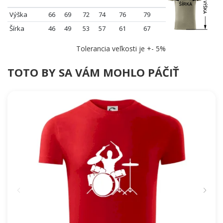
Výška
66
69
72
74
76
79
Šírka
46
49
53
57
61
67
Tolerancia veľkosti je +- 5%
TOTO BY SA VÁM MOHLO PÁČIŤ