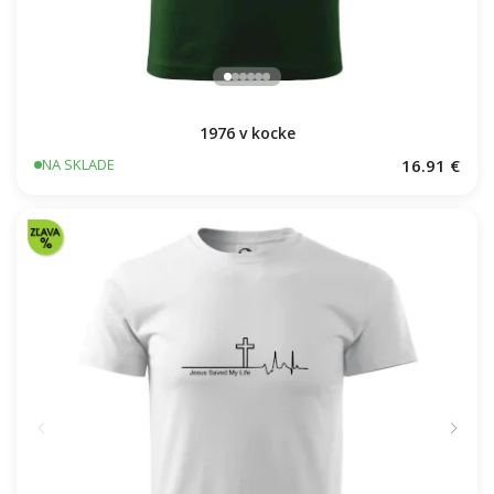
1976 v kocke
16.91 €
NA SKLADE