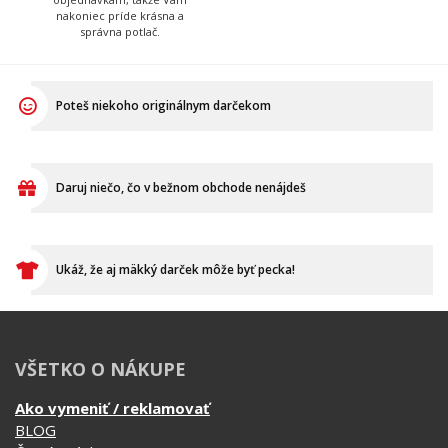
Daruj niečo, čo v bežnom obchode nenájdeš
Ukáž, že aj mäkký darček môže byť pecka!
VŠETKO O NÁKUPE
Ako vymeniť / reklamovať
BLOG
Časté otázky
Dodacia doba
Doprava a platba
Ako merať?
Ako sa starať o textil?
Affiliate
Ochrana osobných údajov