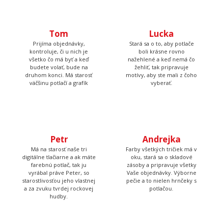
Tom
Lucka
Prijíma objednávky,
Stará sa o to, aby potlače
kontroluje, či u nich je
boli krásne rovno
všetko čo má byť a keď
nažehlené a keď nemá čo
budete volať, bude na
žehliť, tak pripravuje
druhom konci. Má starosť
motívy, aby ste mali z čoho
väčšinu potlačí a grafík
vyberať.
Petr
Andrejka
Má na starosť naše tri
Farby všetkých tričiek má v
digitálne tlačiarne a ak máte
oku, stará sa o skladové
farebnú potlač, tak ju
zásoby a pripravuje všetky
vyrábal práve Peter, so
Vaše objednávky. Výborne
starostlivosťou jeho vlastnej
pečie a to nielen hrnčeky s
a za zvuku tvrdej rockovej
potlačou.
hudby.