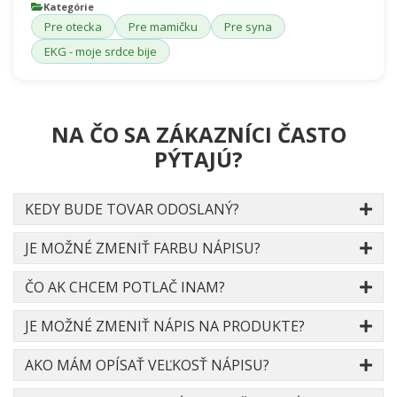
Kategórie
Pre otecka
Pre mamičku
Pre syna
EKG - moje srdce bije
NA ČO SA ZÁKAZNÍCI ČASTO
PÝTAJÚ?
KEDY BUDE TOVAR ODOSLANÝ?
JE MOŽNÉ ZMENIŤ FARBU NÁPISU?
ČO AK CHCEM POTLAČ INAM?
JE MOŽNÉ ZMENIŤ NÁPIS NA PRODUKTE?
AKO MÁM OPÍSAŤ VEĽKOSŤ NÁPISU?