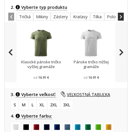
2.
Vyberte typ produktu
Tričká
Mikiny
Zástery
Kraťasy
Tilka
Polokošele
Klasické pánske tričko
Pánske tričko nižšej
Mikin
vyššej gramáže
gramáže
od
16.91 €
od
16.91 €
3.
Vyberte veľkosť:
VEĽKOSTNÁ TABUĽKA
S
M
L
XL
2XL
3XL
4.
Vyberte farbu: