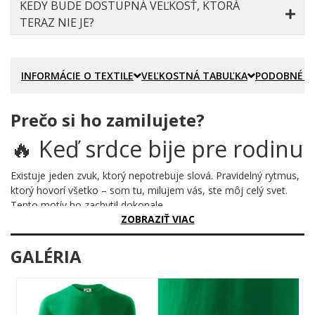
KEDY BUDE DOSTUPNÁ VEĽKOSŤ, KTORÁ
TERAZ NIE JE?
INFORMÁCIE O TEXTILE
VEĽKOSTNÁ TABUĽKA
PODOBNÉ P
Prečo si ho zamilujete?
🔥 Keď srdce bije pre rodinu
Existuje jeden zvuk, ktorý nepotrebuje slová. Pravidelný rytmus,
ktorý hovorí všetko – som tu, milujem vás, ste môj celý svet.
Tento motív ho zachytil dokonale.
ZOBRAZIŤ VIAC
Prečo je tento motív úžasný?
GALÉRIA
Na prvý pohľad vidíš klasickú EKG krivku – čiary, ktoré stúpajú a
klesajú ako tlkot srdca. No uprostred toho rytmu stoja štyria –
otec, mama a dvaja malí chlapci, ktorí sa držia za ruky.
Jednoduchá čierna línia, ktorá rozpráva príbeh celej rodiny.