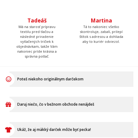
Tadeáš
Martina
Má na starosť prípravu
Tá to nakoniec všetko
textilu pred tlačou a
skontroluje, zabalí, prilepí
následné priradenie
štítok s adresou a dohliada
vytlačených tričiek k
aby to kuriér odviezol.
objednávkam, takže Vám
nakoniec príde krásna a
správna potlač.
Poteš niekoho originálnym darčekom
Daruj niečo, čo v bežnom obchode nenájdeš
Ukáž, že aj mäkký darček môže byť pecka!