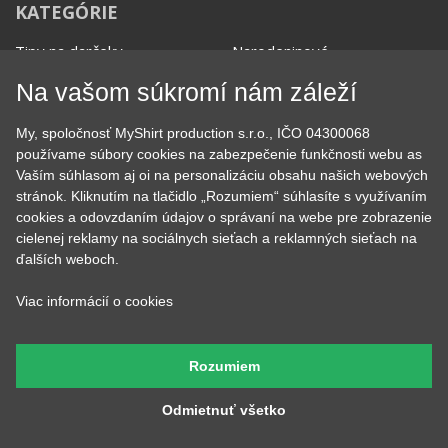
KATEGÓRIE
Tipy na darčeky
Narodeninové
Všetky motívy
Nápisy
Na vašom súkromí nám záleží
Darčekové poukazy
Povolania
Auto - Moto
Pre kamarátky a kamarátov
My, spoločnosť MyShirt production s.r.o., IČO 04300068
Hrnčeky
Rodinné
používame súbory cookies na zabezpečenie funkčnosti webu as
Cestovanie
Sex
Vaším súhlasom aj oi na personalizáciu obsahu našich webových
EKG - moje srdce bije
Športy
stránok. Kliknutím na tlačidlo „Rozumiem“ súhlasíte s využívaním
Evolúcia
Školské
cookies a odovzdaním údajov o správaní na webe pre zobrazenie
Film a Seriál
Tehotenské tričká
cielenej reklamy na sociálnych sieťach a reklamných sieťach na
Geek
Vianoce a Veľká noc
ďalších weboch.
Hobby
Vojenské
Hudobné
Významné dni
Viac informácií o cookies
Jedlo, pitie a relax
Zvierata
Kvetiny
MyShirt
Láska
Rozumiem
Odmietnuť všetko
SOCIÁLNE SIETE