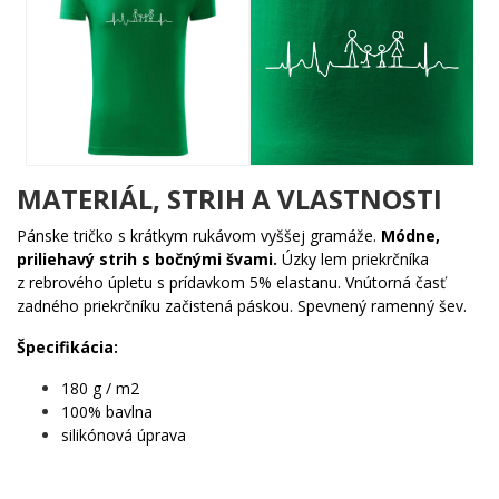
Žiadne zbytočné farby, žiadny krik – len čistá, dojímavá
myšlienka zachytená v jednom elegantnom dizajne.
Komu urobí radosť?
💪 Tatínkovi, ktorý vie, že jeho srdce bije najhlasnejšie
práve pre nich
🌟 Mamičke, pre ktorú sú deti dôvodom každého rána
🐾 Súrodencom, ktorí vyrastajú bok po boku a nevedia si
MATERIÁL, STRIH A VLASTNOSTI
predstaviť svet inak
🎯 Každému, kto hľadá darček s hlbokým významom – na
Pánske tričko s krátkym rukávom vyššej gramáže.
Módne,
Deň matiek, Deň otcov či len tak
priliehavý strih s bočnými švami.
Úzky lem priekrčníka
z rebrového úpletu s prídavkom 5% elastanu. Vnútorná časť
Rodina nie je len slovo – je to rytmus, ktorý cítiš v hrudi každý deň.
zadného priekrčníku začistená páskou. Spevnený ramenný šev.
✨ Vyber si tento motív a nos ho ako vyznanie toho, čo ti je
najdrahšie.
Špecifikácia:
180 g / m2
100% bavlna
silikónová úprava