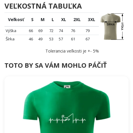
VEĽKOSTNÁ TABUĽKA
Veľkosť
S
M
L
XL
2XL
3XL
Výška
66
69
72
74
76
79
Šírka
46
49
53
57
61
67
Tolerancia veľkosti je +- 5%
TOTO BY SA VÁM MOHLO PÁČIŤ