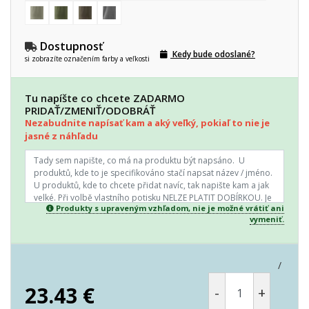
Dostupnosť
Kedy bude odoslané?
si zobrazíte označením farby a veľkosti
Tu napíšte co chcete ZADARMO
PRIDAŤ/ZMENIŤ/ODOBRÁŤ
Nezabudnite napísať kam a aký veľký, pokiaľ to nie je
jasné z náhľadu
Produkty s upraveným vzhľadom, nie je možné vrátiť ani
vymeniť.
/
23.43
€
-
+