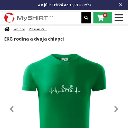
🔥
V júli: Tričká od 16,91 €
(info)
0
Rodinné
Pre mamičku
EKG rodina a dvaja chlapci