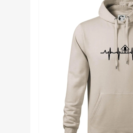
Komu urobí radosť?
🎯 Každému moderátorovi, ktorý trávi hodi
💡 Tvorcom podcastov a hlasových projekto
🔥 Nadšencom zvuku a nahrávania, čo chápu,
🌟 Každému, kto chce svetu ukázať, čo mu s
Nechaj srdce prehovoriť – nosíš so sebou príbeh, ktor