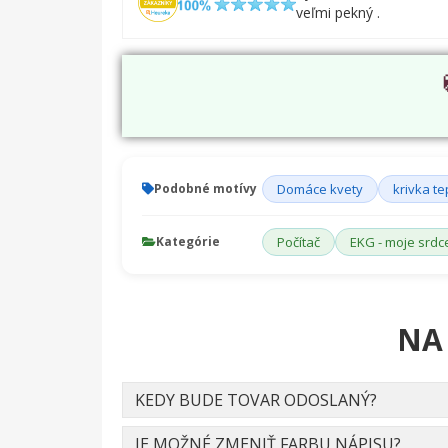
veľmi pekný .
Podobné motívy
Domáce kvety
krivka t
Kategórie
Počítač
EKG - moje srdce
NA
KEDY BUDE TOVAR ODOSLANÝ?
JE MOŽNÉ ZMENIŤ FARBU NÁPISU?