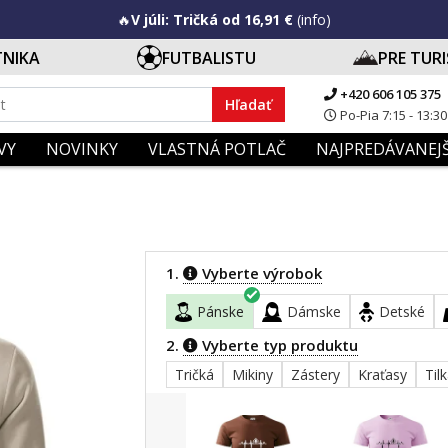
🔥
V júli: Tričká od 16,91 €
(info)
TNIKA
FUTBALISTU
PRE TUR
+420 606 105 375
Hľadať
Po-Pia 7:15 - 13:30
VY
NOVINKY
VLASTNÁ POTLAČ
NAJPREDÁVANEJŠ
1.
Vyberte výrobok
Pánske
Dámske
Detské
2.
Vyberte typ produktu
Tričká
Mikiny
Zástery
Kraťasy
Til