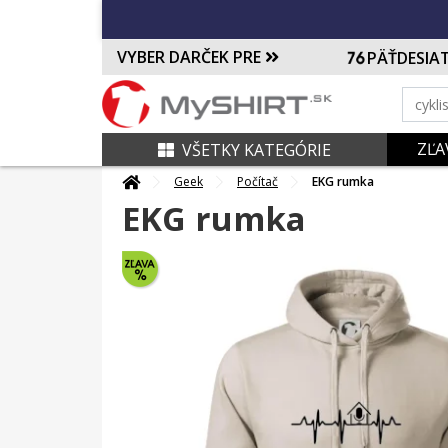
VYBER DARČEK PRE
PÄŤDESIA
ZĽA
VŠETKY KATEGÓRIE
Geek
Počítač
EKG rumka
EKG rumka