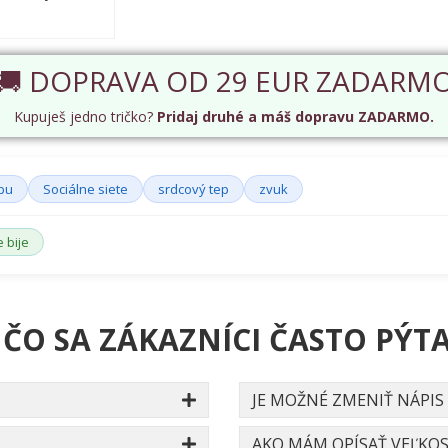
🚚 DOPRAVA OD 29 EUR ZADARM
Kupuješ jedno tričko?
Pridaj druhé a máš dopravu ZADARMO.
epu
Sociálne siete
srdcový tep
zvuk
 bije
 ČO SA ZÁKAZNÍCI ČASTO PÝTA
JE MOŽNÉ ZMENIŤ NÁPIS
AKO MÁM OPÍSAŤ VEĽKOS