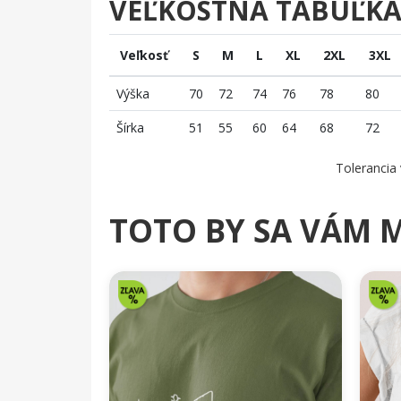
VEĽKOSTNÁ TABUĽK
Veľkosť
S
M
L
XL
2XL
3XL
Výška
70
72
74
76
78
80
Šírka
51
55
60
64
68
72
Tolerancia 
TOTO BY SA VÁM 