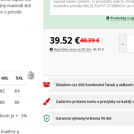
tný materiál drží
bo v prírode.
Produkty s u
39.52
€
40.39
€
-
Najnižšia cena za 30 dní
:
40.39
€
4XL
5XL
Skladom cez 600 kombinácií farieb a veľkostí
82
84
Zadarmo pridanie textu a prezývky na každý 
80
86
kosti je +- 5%
Garancia výmeny/vrátenia 90 dní
 kvalitný a