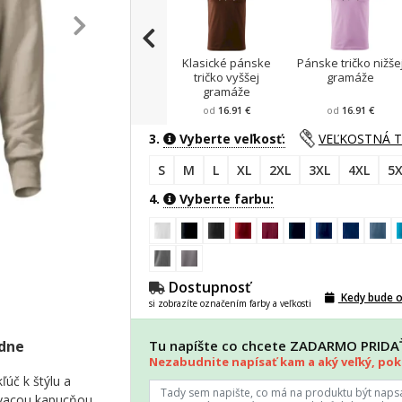
Klasické pánske
Pánske tričko nižše
tričko vyššej
gramáže
gramáže
od
16.91 €
od
16.91 €
3.
Vyberte veľkosť:
VEĽKOSTNÁ 
S
M
L
XL
2XL
3XL
4XL
5X
4.
Vyberte farbu:
Dostupnosť
Kedy bude 
si zobrazíte označením farby a veľkosti
adne
Tu napíšte co chcete ZADARMO PRID
Nezabudnite napísať kam a aký veľký, poki
ľúč k štýlu a
ovacou kapucňou