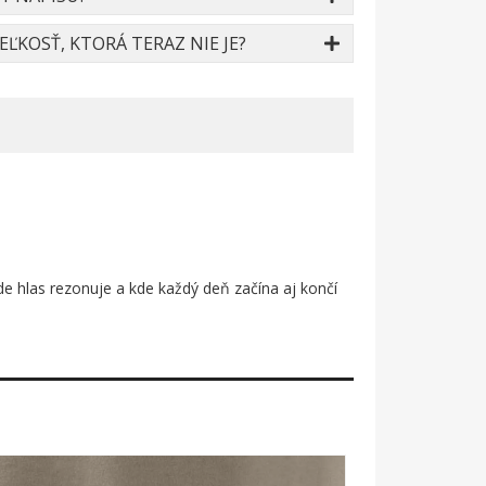
ĽKOSŤ, KTORÁ TERAZ NIE JE?
kde hlas rezonuje a kde každý deň začína aj končí
né: domáce štúdio s mikrofónom. Silueta strechy a
. Čistá, úderná grafika v čiernom prevedení na