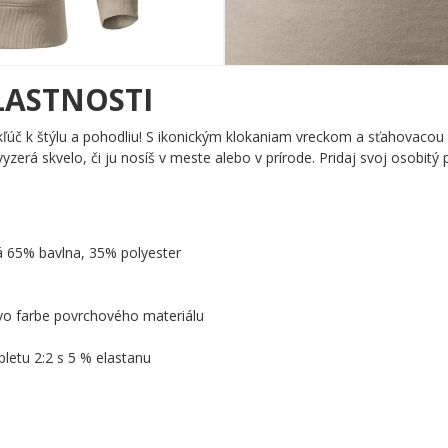
LASTNOSTI
kľúč k štýlu a pohodliu! S ikonickým klokaniam vreckom a sťahovacou
vyzerá skvelo, či ju nosíš v meste alebo v prírode. Pridaj svoj osobitý p
á 65% bavlna, 35% polyester
 vo farbe povrchového materiálu
letu 2:2 s 5 % elastanu