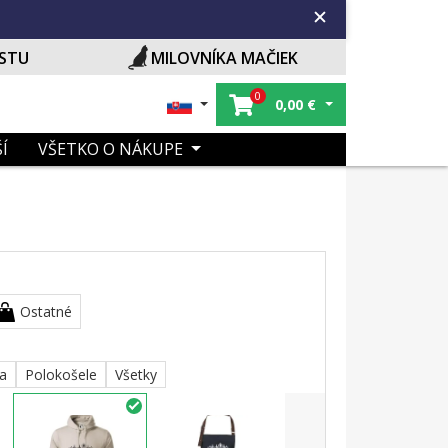
ISTU
MILOVNÍKA MAČIEK
0
0,00
€
Í
VŠETKO O NÁKUPE
Ostatné
ka
Polokošele
Všetky