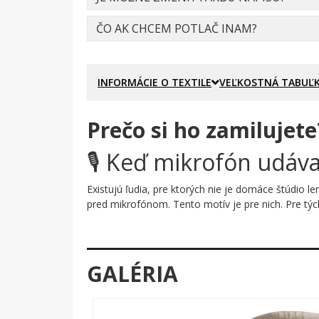
ČO AK CHCEM POTLAČ INAM?
INFORMÁCIE O TEXTILE
VEĽKOSTNÁ TABUĽ
Prečo si ho zamilujete
🎙️ Keď mikrofón udáv
Existujú ľudia, pre ktorých nie je domáce štúdio l
pred mikrofónom. Tento motív je pre nich. Pre týc
Prečo je tento motív úža
Čierna čiara elektrokardiogramu sa vinie ako živá
GALÉRIA
klasického štúdiového mikrofónu je vsadená priam
bielom podklade pôsobí moderne, ale nadčasovo.