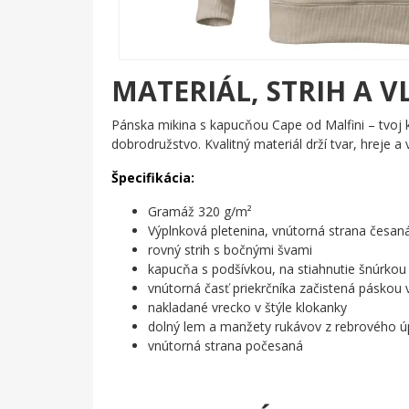
MATERIÁL, STRIH A V
Pánska mikina s kapucňou Cape od Malfini – tvoj 
dobrodružstvo. Kvalitný materiál drží tvar, hreje a 
Špecifikácia:
Gramáž 320 g/m²
Výplnková pletenina, vnútorná strana česan
rovný strih s bočnými švami
kapucňa s podšívkou, na stiahnutie šnúrkou
vnútorná časť priekrčníka začistená páskou
nakladané vrecko v štýle klokanky
dolný lem a manžety rukávov z rebrového úp
vnútorná strana počesaná