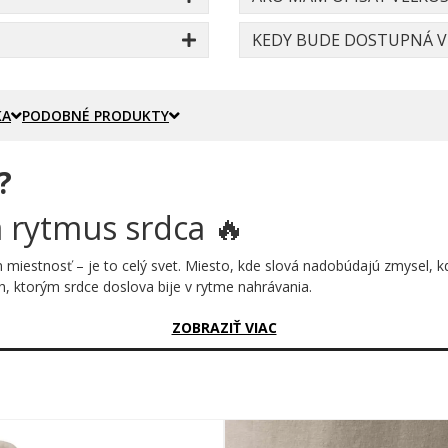
KEDY BUDE DOSTUPNÁ VE
KA
PODOBNÉ PRODUKTY
?
a rytmus srdca 🔥
en miestnosť – je to celý svet. Miesto, kde slová nadobúdajú zmysel, 
h, ktorým srdce doslova bije v rytme nahrávania.
sný?
ZOBRAZIŤ VIAC
 – prudko stúpa, padá a uprostred svojho pulzu ukrýva niečo výnimoč
o do srdcového rytmu, akoby hovorila: bez tohto to jednoducho nejde