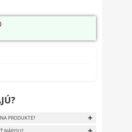
O
JÚ?
 NA PRODUKTE?
Ť NÁPISU?