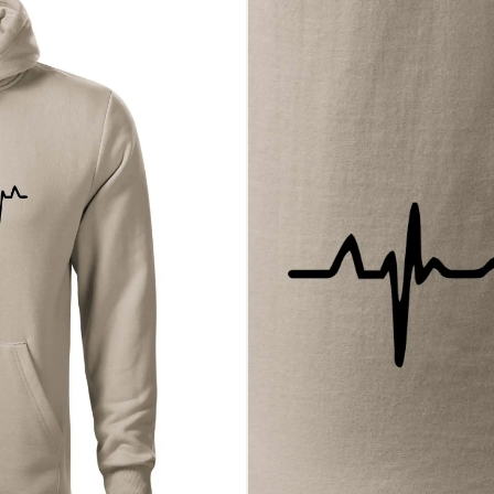
ny za mikrofónom a volá to životom
v, pre ktorých je štúdio druhý domov
 že hlas je ten najmocnejší nástroj
kutočne bije v hrudi
ý stojí za to počuť. Pridaj tento motív do košíka a daj hlas svojej vášni