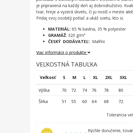
je pripravená na každý deň aj dobrodružstvo. Kvali
tvar, hreje a vyzerá skvelo, či ju nosíš v meste ale
Pridaj svoj osobitý potlač a ukáž svetu, kto si.
MATERIÁL:
65 % bavlna, 35 % polyester
GRAMÁŽ
: 320 g/m²
ČESKÝ DODÁVATEĽ:
Malfini
Viac informácii o produkte
VEĽKOSTNÁ TABUĽKA
Veľkosť
S
M
L
XL
2XL
3XL
Výška
70
72
74
76
78
80
Šírka
51
55
60
64
68
72
Tolerancia veľ
Rýchle doručenie, tovar