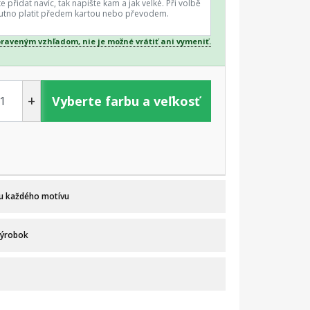
praveným vzhľadom, nie je možné vrátiť ani vymeniť.
+
Vyberte farbu a veľkosť
 u každého motívu
výrobok