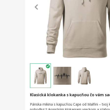
Klasická klokanka s kapucňou čo vám s
Pánska mikina s kapucňou Cape od Malfini – tvoj k
pohodliu! S ikonickým klokaniam vreckom a sťah