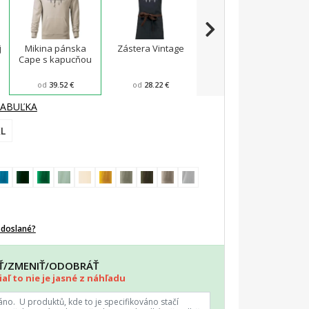
j
Mikina pánska
Zástera Vintage
Pánska zástera na
Cape s kapucňou
varenie
F
od
39.52 €
od
28.22 €
od
23.87 €
TABUĽKA
L
odoslané?
AŤ/ZMENIŤ/ODOBRÁŤ
aľ to nie je jasné z náhľadu