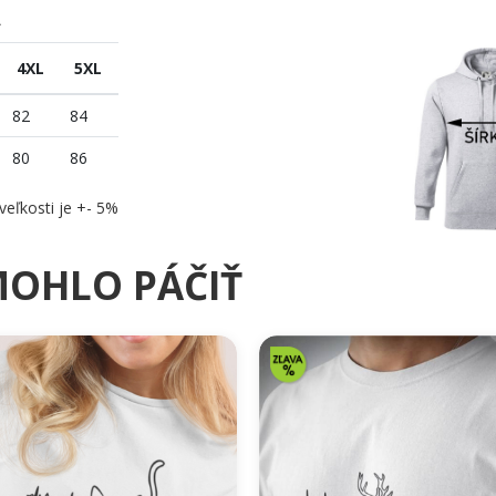
A
4XL
5XL
82
84
80
86
veľkosti je +- 5%
MOHLO PÁČIŤ