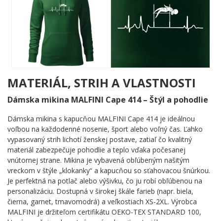
Čierna linka EKG – ten klasický záznam srdcového tepu – tu
nehrá len vedľajšiu úlohu. Uprostred jej rytmického vlnenia sa
objaví silueta výškara v dokonalom Fosburyho oblúku, telo
prenesené cez žrď s eleganciou, ktorú pozná len ten, kto si to
sám vyskúšal. Motív spája medicínsku symboliku s atletickou
vášňou do jediného, čistého a výrazného celku. Jednoduchosť
čiernej kresby hovorí viac než tisíc slov.
MATERIÁL, STRIH A VLASTNOSTI
Komu urobí radosť?
Dámska mikina MALFINI Cape 414 – Štýl a pohodlie
🔥 Každému výškarovi, ktorý žije pre ten jeden dokonalý
skok
Dámska mikina s kapucňou MALFINI Cape 414 je ideálnou
💪 Atletickým nadšencom a trénerom ľahkej atletiky
voľbou na každodenné nosenie, šport alebo voľný čas. Ľahko
🎯 Fanúšikom, ktorí chcú ukázať, že vedia, čo je skutočný
vypasovaný strih lichotí ženskej postave, zatiaľ čo kvalitný
šport
materiál zabezpečuje pohodlie a teplo vďaka počesanej
🌟 Komukoľvek, koho srdce bije v rytme atletiky
vnútornej strane. Mikina je vybavená obľúbeným našitým
vreckom v štýle „klokanky“ a kapucňou so sťahovacou šnúrkou.
Nečakaj, kým žrď padne – urob si radosť teraz a daj všetkým
Je perfektná na potlač alebo výšivku, čo ju robí obľúbenou na
vedieť, kde tvoje srdce skutočne bije! ✨
personalizáciu. Dostupná v širokej škále farieb (napr. biela,
čierna, garnet, tmavomodrá) a veľkostiach XS-2XL. Výrobca
MALFINI je držiteľom certifikátu OEKO-TEX STANDARD 100,