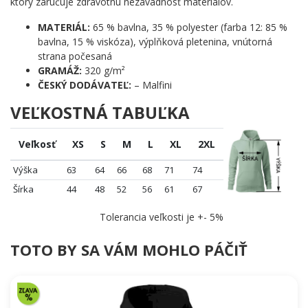
ktorý zaručuje zdravotnú nezávadnosť materiálov.
MATERIÁL:
65 % bavlna, 35 % polyester (farba 12: 85 %
bavlna, 15 % viskóza), výplňková pletenina, vnútorná
strana počesaná
GRAMÁŽ:
320 g/m²
ČESKÝ DODÁVATEĽ:
– Malfini
VEĽKOSTNÁ TABUĽKA
Veľkosť
XS
S
M
L
XL
2XL
Výška
63
64
66
68
71
74
Šírka
44
48
52
56
61
67
Tolerancia veľkosti je +- 5%
TOTO BY SA VÁM MOHLO PÁČIŤ