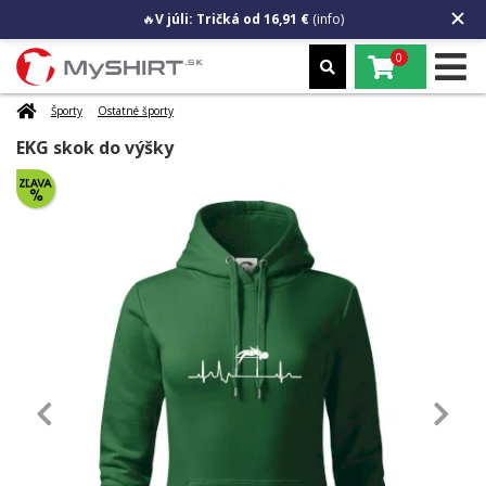
🔥
V júli: Tričká od 16,91 €
(info)
0
Športy
Ostatné športy
EKG skok do výšky