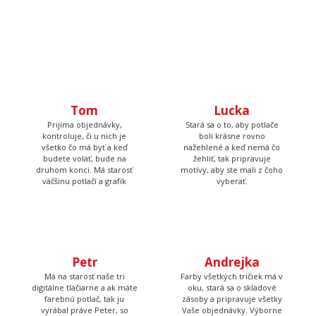
Tom
Lucka
Prijíma objednávky,
Stará sa o to, aby potlače
kontroluje, či u nich je
boli krásne rovno
všetko čo má byť a keď
nažehlené a keď nemá čo
budete volať, bude na
žehliť, tak pripravuje
druhom konci. Má starosť
motívy, aby ste mali z čoho
väčšinu potlačí a grafík
vyberať.
Petr
Andrejka
Má na starosť naše tri
Farby všetkých tričiek má v
digitálne tlačiarne a ak máte
oku, stará sa o skladové
farebnú potlač, tak ju
zásoby a pripravuje všetky
vyrábal práve Peter, so
Vaše objednávky. Výborne