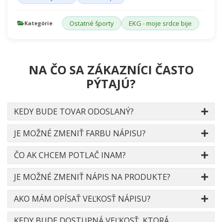
Ostatné športy
EKG - moje srdce bije
Kategórie
NA ČO SA ZÁKAZNÍCI ČASTO
PÝTAJÚ?
KEDY BUDE TOVAR ODOSLANÝ?
JE MOŽNÉ ZMENIŤ FARBU NÁPISU?
ČO AK CHCEM POTLAČ INAM?
JE MOŽNÉ ZMENIŤ NÁPIS NA PRODUKTE?
AKO MÁM OPÍSAŤ VEĽKOSŤ NÁPISU?
KEDY BUDE DOSTUPNÁ VEĽKOSŤ, KTORÁ