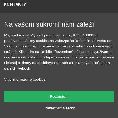
KONTAKTY
Na vašom súkromí nám záleží
KATEGÓRIE
My, spoločnosť MyShirt production s.r.o., IČO 04300068
Tipy na darčeky
Narodeninové
používame súbory cookies na zabezpečenie funkčnosti webu as
Všetky motívy
Nápisy
Vaším súhlasom aj oi na personalizáciu obsahu našich webových
Darčekové poukazy
Povolania
stránok. Kliknutím na tlačidlo „Rozumiem“ súhlasíte s využívaním
Auto - Moto
Pre kamarátky a kamarátov
cookies a odovzdaním údajov o správaní na webe pre zobrazenie
Hrnčeky
Rodinné
cielenej reklamy na sociálnych sieťach a reklamných sieťach na
Cestovanie
Sex
ďalších weboch.
EKG - moje srdce bije
Športy
Evolúcia
Školské
Viac informácií o cookies
Film a Seriál
Tehotenské tričká
Geek
Vianoce a Veľká noc
Hobby
Vojenské
Rozumiem
Hudobné
Významné dni
Jedlo, pitie a relax
Zvierata
Odmietnuť všetko
Kvetiny
MyShirt
Láska