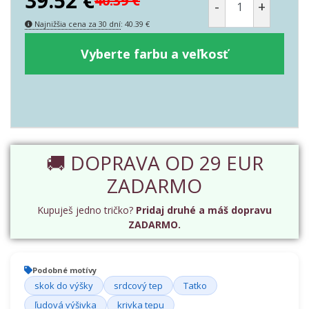
39.52
€
40.39
€
-
+
Najnižšia cena za 30 dní
:
40.39
€
Vyberte farbu a veľkosť
🚚 DOPRAVA OD 29 EUR
ZADARMO
Kupuješ jedno tričko?
Pridaj druhé a máš dopravu
ZADARMO.
Podobné motívy
skok do výšky
srdcový tep
Tatko
ľudová výšivka
krivka tepu