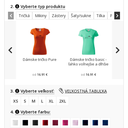
2.
Vyberte typ produktu
Tričká
Mikiny
Zástery
Šaty/sukne
Tilka
Polokoše
Dámske tričko Pure
Dámske tričko basic -
Mikin
ľahko voľnejšie a dlhšie
od
16.91 €
od
16.91 €
3.
Vyberte veľkosť:
VEĽKOSTNÁ TABUĽKA
XS
S
M
L
XL
2XL
4.
Vyberte farbu: