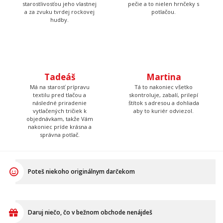
starostlivosťou jeho vlastnej
pečie a to nielen hrnčeky s
a za zvuku tvrdej rockovej
potlačou.
hudby.
Tadeáš
Martina
Má na starosť prípravu
Tá to nakoniec všetko
textilu pred tlačou a
skontroluje, zabalí, prilepí
následné priradenie
štítok s adresou a dohliada
vytlačených tričiek k
aby to kuriér odviezol.
objednávkam, takže Vám
nakoniec príde krásna a
správna potlač.
Poteš niekoho originálnym darčekom
Daruj niečo, čo v bežnom obchode nenájdeš