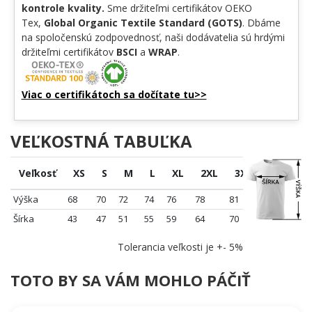
kontrole kvality.
Sme držiteľmi certifikátov OEKO
Tex,
Global Organic Textile Standard (GOTS)
. Dbáme
na spoločenskú zodpovednosť, naši dodávatelia sú hrdými
držiteľmi certifikátov
BSCI
a
WRAP
.
Viac o certifikátoch sa dočítate tu>>
VEĽKOSTNÁ TABUĽKA
Veľkosť
XS
S
M
L
XL
2XL
3XL
4XL
Výška
68
70
72
74
76
78
81
84
Šírka
43
47
51
55
59
64
70
76
Tolerancia veľkosti je +- 5%
TOTO BY SA VÁM MOHLO PÁČIŤ