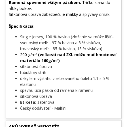
Ramená spevnené všitým pásikom.
Tričko siaha do
hĺbky bokov.
Silikónová úprava zabezpečuje mäkký a splývavý
omak.
Špecifikácia
:
Single Jersey, 100 % bavlna (zloženie sa môže líšiť -
svetlosivý melír - 97 % bavlna a 3 % viskóza,
tmavosivý melír - 85 % bavlna, 15 % viskóza)
200 g/m²
(veľkosti nad 2XL môžu mať hmotnosť
materiálu 160g/m²)
silikónová úprava
tubulárny strih
úzky lem výstrihu z rebrovaného úpletu 1:1 s 5 %
elastanu
spevňujúca páska od ramena k ramenu
silikónová úprava
Etiketa:
saténová
Český dodávateľ - Malfini
AKÚ VYBRAŤ VEĽKOSŤ?