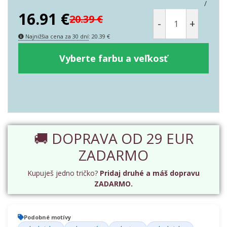
/
16.91
€
20.39
€
-
+
Najnižšia cena za 30 dní
:
20.39
€
Vyberte farbu a veľkosť
🚚 DOPRAVA OD 29 EUR
ZADARMO
Kupuješ jedno tričko?
Pridaj druhé a máš dopravu
ZADARMO.
Podobné motívy