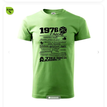
Škola volá - farebné
16.91 €
NA SKLADE