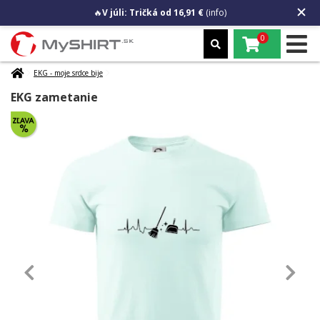
🔥
V júli: Tričká od 16,91 €
(info)
0
EKG - moje srdce bije
EKG zametanie