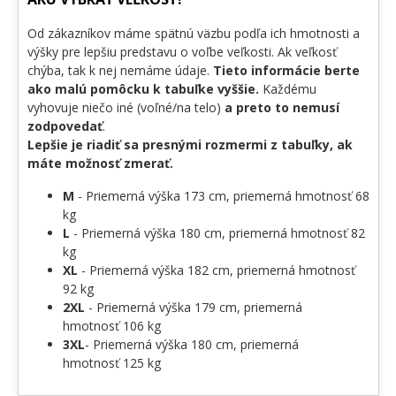
Od zákazníkov máme spätnú väzbu podľa ich hmotnosti a
výšky pre lepšiu predstavu o voľbe veľkosti. Ak veľkosť
chýba, tak k nej nemáme údaje.
Tieto informácie berte
ako malú pomôcku k tabuľke vyššie.
Každému
vyhovuje niečo iné (voľné/na telo)
a preto to nemusí
zodpovedať
.
Lepšie je riadiť sa presnými rozmermi z tabuľky, ak
máte možnosť zmerať.
M
- Priemerná výška 173 cm, priemerná hmotnosť 68
kg
L
- Priemerná výška 180 cm, priemerná hmotnosť 82
kg
XL
- Priemerná výška 182 cm, priemerná hmotnosť
92 kg
2XL
- Priemerná výška 179 cm, priemerná
hmotnosť 106 kg
3XL
- Priemerná výška 180 cm, priemerná
hmotnosť 125 kg