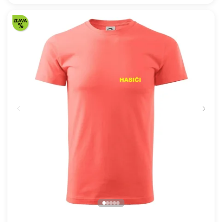
Československý Päťdesiatnik
16.91 €
NA SKLADE