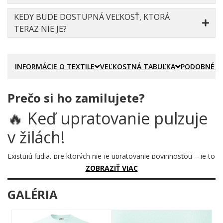
KEDY BUDE DOSTUPNÁ VEĽKOSŤ, KTORÁ
TERAZ NIE JE?
INFORMÁCIE O TEXTILE
VEĽKOSTNÁ TABUĽKA
PODOBNÉ P
Prečo si ho zamilujete?
🔥 Keď upratovanie pulzuje
v žilách!
Existujú ľudia, pre ktorých nie je upratovanie povinnosťou – je to
vášeň, rytmus, takmer životná filozofia. Ich srdce bije inak. Bije v
ZOBRAZIŤ VIAC
takte metly a lopatky. A práve pre nich vznikol tento motív, ktorý
to hovorí nahlas a bez výhovoriek.
GALÉRIA
Prečo je tento motív úžasný?