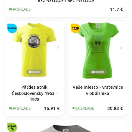
BEZPOTLAČE / BEZ POTLAČE
11.7 €
NA SKLADE
Päťdesiatnik
Vaše miesto - vrstevnice
Československý 1963 -
v obdĺžniku
1978
16.91 €
20.83 €
NA SKLADE
NA SKLADE