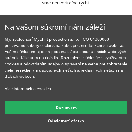
tričkami a mikinami. Začali sme doma v kuchyni a dnes je nás
už 7, máme obrie zázemie, hromadu strojov a vďaka tomu
sme neuveriteľne rýchli.
Na vašom súkromí nám záleží
My, spoločnosť MyShirt production s.r.o., IČO 04300068
používame súbory cookies na zabezpečenie funkčnosti webu as
Vaším súhlasom aj oi na personalizáciu obsahu našich webových
stránok. Kliknutím na tlačidlo „Rozumiem“ súhlasíte s využívaním
cookies a odovzdaním údajov o správaní na webe pre zobrazenie
cielenej reklamy na sociálnych sieťach a reklamných sieťach na
Tom
Lucka
ďalších weboch.
Prijíma objednávky,
Stará sa o to, aby potlače
kontroluje, či u nich je
boli krásne rovno
Viac informácií o cookies
všetko čo má byť a keď
nažehlené a keď nemá čo
budete volať, bude na
žehliť, tak pripravuje
druhom konci. Má starosť
motívy, aby ste mali z čoho
väčšinu potlačí a grafík
vyberať.
Rozumiem
Odmietnuť všetko