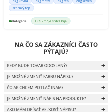
ekg krivka
ekg motív
ekg tep
ekg krivka
srdcový tep
EKG - moje srdce bije
Kategórie
NA ČO SA ZÁKAZNÍCI ČASTO
PÝTAJÚ?
KEDY BUDE TOVAR ODOSLANÝ?
JE MOŽNÉ ZMENIŤ FARBU NÁPISU?
ČO AK CHCEM POTLAČ INAM?
JE MOŽNÉ ZMENIŤ NÁPIS NA PRODUKTE?
AKO MÁM OPÍSAŤ VEĽKOSŤ NÁPISU?