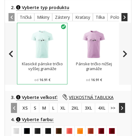
2.
Vyberte typ produktu
Tričká
Mikiny
Zástery
Kraťasy
Tilka
Polokošele
Klasické pánske tričko
Pánske tričko nižšej
Mikin
vyššej gramáže
gramáže
od
16.91 €
od
16.91 €
3.
Vyberte veľkosť:
VEĽKOSTNÁ TABUĽKA
XS
S
M
L
XL
2XL
3XL
4XL
>> 5XL
4.
Vyberte farbu: