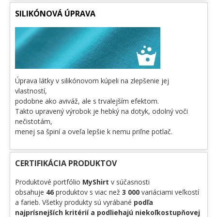
SILIKÓNOVÁ ÚPRAVA
Úprava látky v silikónovom kúpeli na zlepšenie jej
vlastností,
podobne ako aviváž, ale s trvalejším efektom.
Takto upravený výrobok je hebký na dotyk, odolný voči
nečistotám,
menej sa špiní a oveľa lepšie k nemu priľne potlač.
CERTIFIKÁCIA PRODUKTOV
Produktové portfólio
MyShirt
v súčasnosti
obsahuje
46
produktov s viac než
3 000
variáciami veľkostí
a farieb. Všetky produkty sú vyrábané
podľa
najprísnejších kritérií a podliehajú niekoľkostupňovej