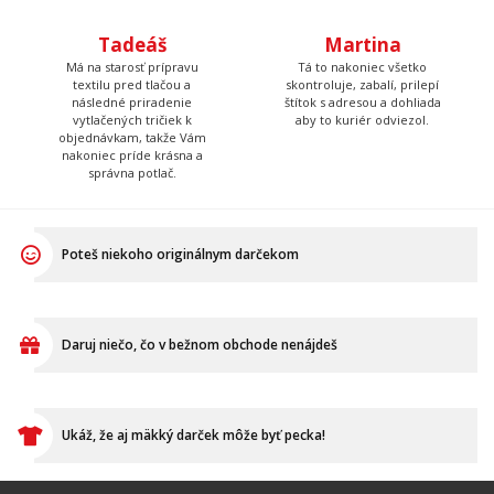
Tadeáš
Martina
Má na starosť prípravu
Tá to nakoniec všetko
textilu pred tlačou a
skontroluje, zabalí, prilepí
následné priradenie
štítok s adresou a dohliada
vytlačených tričiek k
aby to kuriér odviezol.
objednávkam, takže Vám
nakoniec príde krásna a
správna potlač.
Poteš niekoho originálnym darčekom
Daruj niečo, čo v bežnom obchode nenájdeš
Ukáž, že aj mäkký darček môže byť pecka!