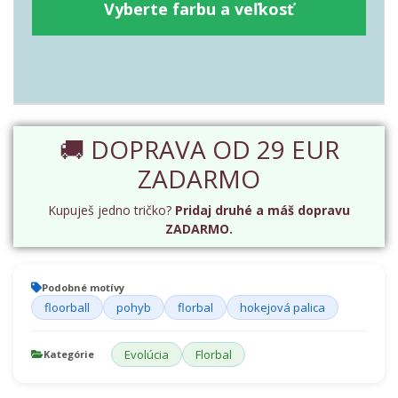
Vyberte farbu a veľkosť
🚚 DOPRAVA OD 29 EUR
ZADARMO
Kupuješ jedno tričko?
Pridaj druhé a máš dopravu
ZADARMO.
Podobné motívy
floorball
pohyb
florbal
hokejová palica
Evolúcia
Florbal
Kategórie