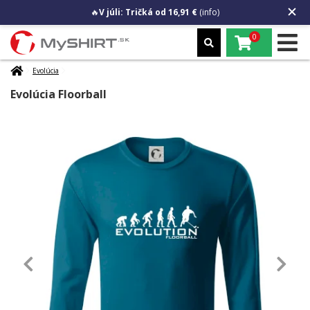
🔥
V júli: Tričká od 16,91 €
(info)
0
Evolúcia
Evolúcia Floorball