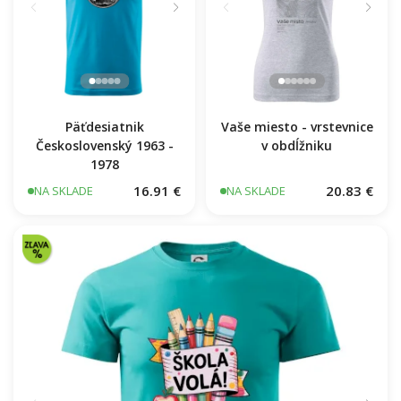
Päťdesiatnik
Vaše miesto - vrstevnice
Československý 1963 -
v obdĺžniku
1978
16.91 €
20.83 €
NA SKLADE
NA SKLADE