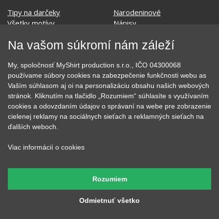
Tipy na darčeky
Narodeninové
Všetky motívy
Nápisy
Darčekové poukazy
Povolania
Na vašom súkromí nám záleží
Auto - Moto
Pre kamarátky a kamarátov
Hrnčeky
Rodinné
Cestovanie
Sex
My, spoločnosť MyShirt production s.r.o., IČO 04300068
používame súbory cookies na zabezpečenie funkčnosti webu as
EKG - moje srdce bije
Športy
Vaším súhlasom aj oi na personalizáciu obsahu našich webových
Evolúcia
Školské
stránok. Kliknutím na tlačidlo „Rozumiem“ súhlasíte s využívaním
Film a Seriál
Tehotenské tričká
cookies a odovzdaním údajov o správaní na webe pre zobrazenie
Geek
Vianoce a Veľká noc
cielenej reklamy na sociálnych sieťach a reklamných sieťach na
Hobby
Vojenské
ďalších weboch.
Hudobné
Významné dni
Jedlo, pitie a relax
Zvierata
Viac informácií o cookies
Kvetiny
MyShirt
Láska
Rozumiem
Odmietnuť všetko
SOCIÁLNE SIETE