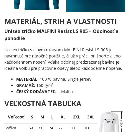
svetlom podklade pôsobí čisto, výrazne a s prirodzeným
humorom, ktorý pochopí každý, kto kedy vstúpil na palubovku.
MATERIÁL, STRIH A VLASTNOSTI
Komu urobí radosť?
Unisex tričko MALFINI Resist LS R05 – Odolnosť a
🐾 Vášnivému florbalistovi, ktorý berie každý tréning ako
pohodlie
vec cti a hrdosti
💪 Členovi florbalového tímu, ktorý hľadá niečo, čím sa
Unisex tričko s dlhým rukávom MALFINI Resist LS R05 je
odlíši od ostatných
navrhnuté pre náročné použitie, či už v práci, pri športe alebo
🎯 Fanúšikovi, ktorý sleduje každý zápas a vie, čo
každodennom nosení. Vďaka odolnej predzrazenej bavlne je
znamená správne načasovaná strela
ideálna voľbu pre pracovné odevy alebo každodenné nosenie.
🌟 Každému, kto chce ukázať svetu, že florbal nie je len
koníček – je to životný štýl
MATERIÁL:
100 % bavlna, Single Jersey
GRAMÁŽ:
160 g/m²
Evolúcia má jasný smer – a ten vedie priamo na ihrisko. Získaj
ČESKÝ DODÁVATEĽ:
– Malfini
tento motív ešte dnes a ukáž svetu, na akom stupni vývoja sa
VEĽKOSTNÁ TABUĽKA
nachádzaš!
Veľkosť
S
M
L
XL
2XL
3XL
Výška
69
71
74
77
80
83