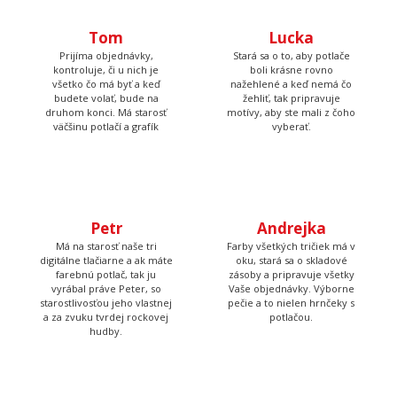
Tom
Lucka
Prijíma objednávky,
Stará sa o to, aby potlače
kontroluje, či u nich je
boli krásne rovno
všetko čo má byť a keď
nažehlené a keď nemá čo
budete volať, bude na
žehliť, tak pripravuje
druhom konci. Má starosť
motívy, aby ste mali z čoho
väčšinu potlačí a grafík
vyberať.
Petr
Andrejka
Má na starosť naše tri
Farby všetkých tričiek má v
digitálne tlačiarne a ak máte
oku, stará sa o skladové
farebnú potlač, tak ju
zásoby a pripravuje všetky
vyrábal práve Peter, so
Vaše objednávky. Výborne
starostlivosťou jeho vlastnej
pečie a to nielen hrnčeky s
a za zvuku tvrdej rockovej
potlačou.
hudby.