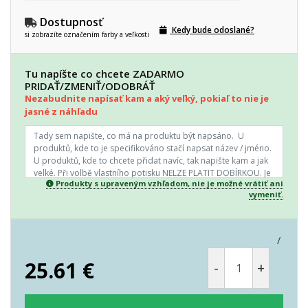
Dostupnosť
Kedy bude odoslané?
si zobrazíte označením farby a veľkosti
Tu napíšte co chcete ZADARMO
PRIDAŤ/ZMENIŤ/ODOBRÁŤ
Nezabudnite napísať kam a aký veľký, pokiaľ to nie je
jasné z náhľadu
Produkty s upraveným vzhľadom, nie je možné vrátiť ani
vymeniť.
/
25.61
€
-
+