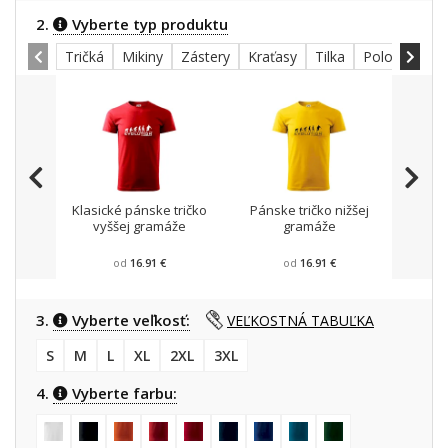
2.
Vyberte typ produktu
Tričká
Mikiny
Zástery
Kraťasy
Tilka
Polokošele
Klasické pánske tričko
Pánske tričko nižšej
Mikin
vyššej gramáže
gramáže
od
16.91 €
od
16.91 €
3.
Vyberte veľkosť:
VEĽKOSTNÁ TABUĽKA
S
M
L
XL
2XL
3XL
4.
Vyberte farbu: