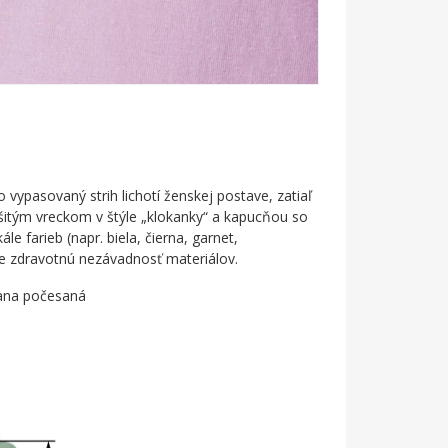
ypasovaný strih lichotí ženskej postave, zatiaľ
šitým vreckom v štýle „klokanky“ a kapucňou so
e farieb (napr. biela, čierna, garnet,
e zdravotnú nezávadnosť materiálov.
trana počesaná