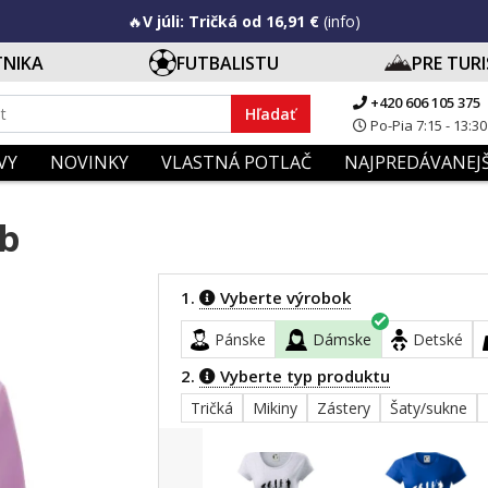
🔥
V júli: Tričká od 16,91 €
(info)
TNIKA
FUTBALISTU
PRE TUR
+420 606 105 375
Hľadať
Po-Pia 7:15 - 13:30
VY
NOVINKY
VLASTNÁ POTLAČ
NAJPREDÁVANEJŠ
eb
1.
Vyberte výrobok
Pánske
Dámske
Detské
2.
Vyberte typ produktu
Tričká
Mikiny
Zástery
Šaty/sukne