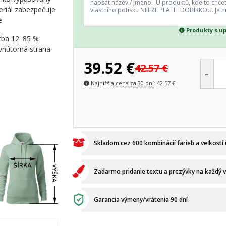
teriál zabezpečuje
e.
Produkty s u
rba 12: 85 %
 vnútorná strana
39.52
€
42.57
€
-
Najnižšia cena za 30 dní
:
42.57
€
Skladom cez 600 kombinácií farieb a veľkostí
Zadarmo pridanie textu a prezývky na každý 
Garancia výmeny/vrátenia 90 dní