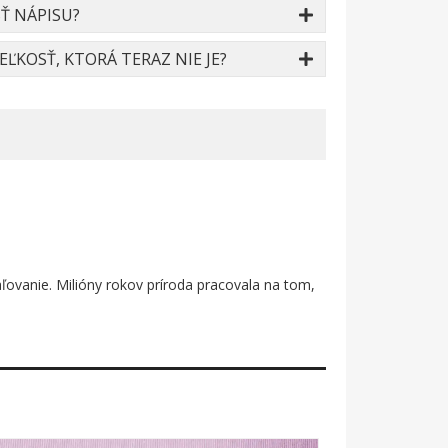
Ť NÁPISU?
ĽKOSŤ, KTORÁ TERAZ NIE JE?
aľovanie. Milióny rokov príroda pracovala na tom,
ceho s valčekom v ruke. Päť čiernych siluet na
le vystihuje hrdosť remesla, ktoré z obyčajnej