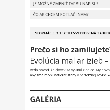
JE MOŽNÉ ZMENIŤ FARBU NÁPISU?
ČO AK CHCEM POTLAČ INAM?
INFORMÁCIE O TEXTILE
VEĽKOSTNÁ TABUĽ
Prečo si ho zamilujete
Evolúcia maliar izieb –
Veda hovorí, že človek sa vyvinul z opice. My hovo
aby sme mohli natierať steny v perfektnej rovine – 
Prečo je tento motív úža
Motív zachytáva slávnu evolučnú sériu siluet – od
GALÉRIA
bielom podklade rozpráva príbeh, ktorý každý mali
miestnosti dokáže urobiť domov.