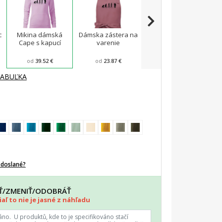
c
Mikina dámská
Dámska zástera na
Voľné tričko city
Cape s kapucí
varenie
od
39.52 €
od
23.87 €
od
24.3 €
TABUĽKA
odoslané?
AŤ/ZMENIŤ/ODOBRÁŤ
aľ to nie je jasné z náhľadu