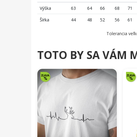
Výška
63
64
66
68
71
Šírka
44
48
52
56
61
Tolerancia veľk
TOTO BY SA VÁM 