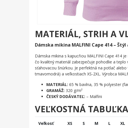
MATERIÁL, STRIH A V
Dámska mikina MALFINI Cape 414 – Štýl 
Dámska mikina s kapucňou MALFINI Cape 414 je ide
čo kvalitný materiál zabezpečuje pohodlie a tepl
sťahovacou šnúrkou. Je perfektná na potlač alebo vý
tmavomodrá) a veľkostiach XS-2XL. Výrobca MALFI
MATERIÁL:
65 % bavlna, 35 % polyester (fa
GRAMÁŽ:
320 g/m²
ČESKÝ DODÁVATEĽ:
– Malfini
VEĽKOSTNÁ TABUĽK
Veľkosť
XS
S
M
L
XL