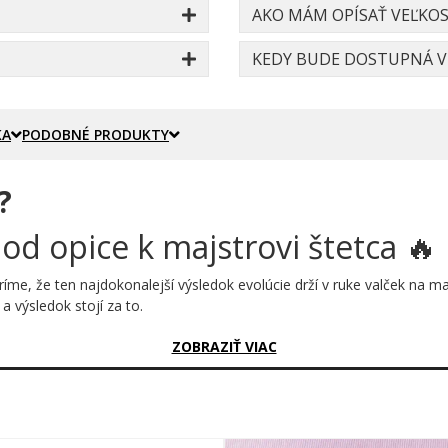
AKO MÁM OPÍSAŤ VEĽKOS
KEDY BUDE DOSTUPNÁ VE
KA
PODOBNÉ PRODUKTY
?
 od opice k majstrovi štetca 🔥
ríme, že ten najdokonalejší výsledok evolúcie drží v ruke valček na m
a výsledok stojí za to.
sný?
ZOBRAZIŤ VIAC
 shrbené opice cez prvých predkov až po hrdého maliara pokojov stoja
ar okamžite pochopí a ocení. Je to vtipné, nadčasové a pritom dokona