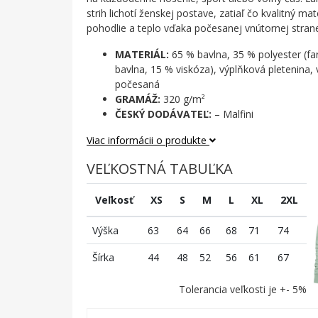
strih lichotí ženskej postave, zatiaľ čo kvalitný ma
pohodlie a teplo vďaka počesanej vnútornej stran
MATERIÁL:
65 % bavlna, 35 % polyester (fa
bavlna, 15 % viskóza), výplňková pletenina,
počesaná
GRAMÁŽ:
320 g/m²
ČESKÝ DODÁVATEĽ:
– Malfini
Viac informácii o produkte
VEĽKOSTNÁ TABUĽKA
Veľkosť
XS
S
M
L
XL
2XL
Výška
63
64
66
68
71
74
Šírka
44
48
52
56
61
67
Tolerancia veľkosti je +- 5%