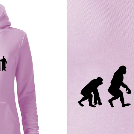
áca je skutočné umenie
sa s humorom na vlastný účet
álny darček pre šikovného maliara
e v ich profesii
i práve ty. Pridaj tento motív do košíka a daj svetu vedieť, na čo je sk