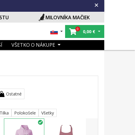
ISTU
MILOVNÍKA MAČIEK
0
0,00
€
Í
VŠETKO O NÁKUPE
Ostatné
Tilka
Polokošele
Všetky