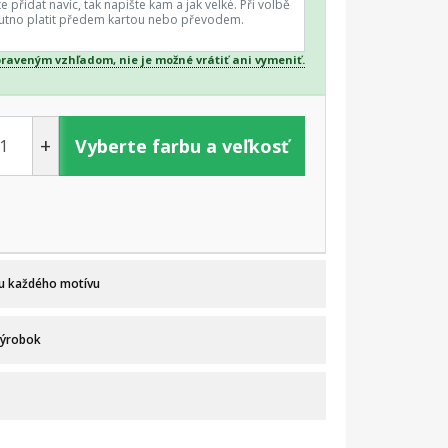
praveným vzhľadom, nie je možné vrátiť ani vymeniť.
+
Vyberte farbu a veľkosť
 u každého motívu
výrobok