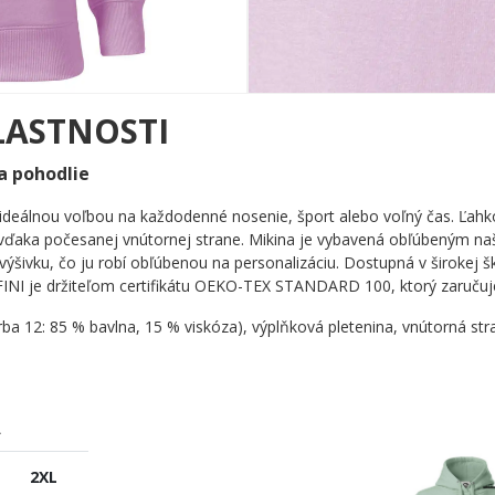
LASTNOSTI
a pohodlie
álnou voľbou na každodenné nosenie, šport alebo voľný čas. Ľahko v
o vďaka počesanej vnútornej strane. Mikina je vybavená obľúbeným na
šivku, čo ju robí obľúbenou na personalizáciu. Dostupná v širokej škál
NI je držiteľom certifikátu OEKO-TEX STANDARD 100, ktorý zaručuj
rba 12: 85 % bavlna, 15 % viskóza), výplňková pletenina, vnútorná s
A
2XL