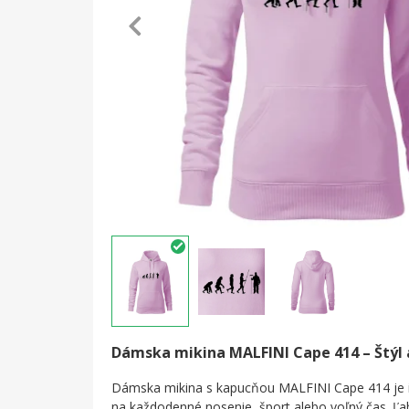
Dámska mikina MALFINI Cape 414 – Štýl 
Dámska mikina s kapucňou MALFINI Cape 414 je 
na každodenné nosenie, šport alebo voľný čas. Ľ