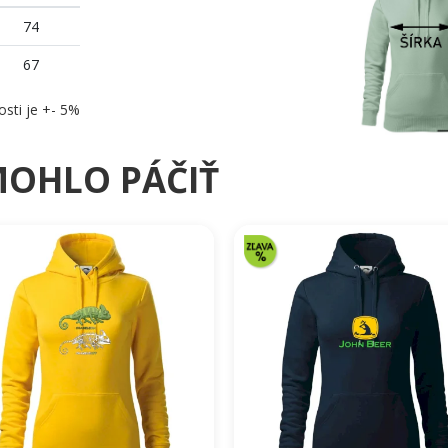
74
67
osti je +- 5%
MOHLO PÁČIŤ