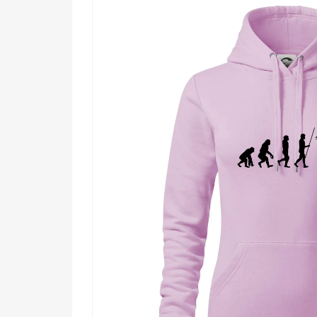
Komu urobí radosť?
🎯 Každému maliarovi, ktorý vie, že jeho pr
💪 Majstrom remesla, čo sa neboja zahrať 
🌟 Kamarátom a rodine, ktorí hľadajú origin
🔥 Všetkým, čo veria, že evolúcia vrcholí práv
Nezastaviteľná evolúcia pokračuje – a jej vrcholom s