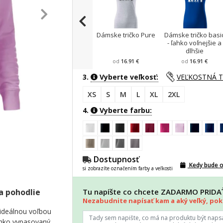
Dámske tričko Pure
Dámske tričko basi
- ľahko voľnejšie a
dlhšie
od
16.91 €
od
16.91 €
3.
Vyberte veľkosť:
VEĽKOSTNÁ 
XS
S
M
L
XL
2XL
4.
Vyberte farbu:
Dostupnosť
Kedy bude 
si zobrazíte označením farby a veľkosti
a pohodlie
Tu napíšte co chcete ZADARMO PRID
Nezabudnite napísať kam a aký veľký, poki
ideálnou voľbou
ahko vypasovaný