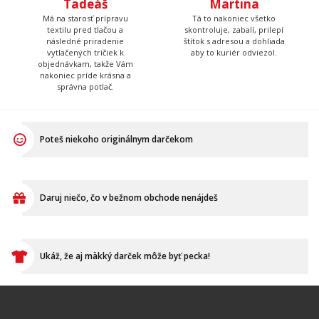
Má na starosť prípravu
textilu pred tlačou a
Martina
následné priradenie
vytlačených tričiek k
Tá to nakoniec všetko
objednávkam, takže Vám
skontroluje, zabalí, prilepí
nakoniec príde krásna a
štítok s adresou a dohliada
správna potlač.
aby to kuriér odviezol.
Poteš niekoho originálnym darčekom
Daruj niečo, čo v bežnom obchode nenájdeš
Ukáž, že aj mäkký darček môže byť pecka!
VŠETKO O NÁKUPE