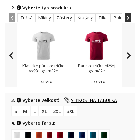
2.
Vyberte typ produktu
Tričká
Mikiny
Zástery
Kraťasy
Tilka
Polokošele
Klasické pánske tričko
Pánske tričko nižšej
Mikin
vyššej gramáže
gramáže
od
16.91 €
od
16.91 €
3.
Vyberte veľkosť:
VEĽKOSTNÁ TABUĽKA
S
M
L
XL
2XL
3XL
4.
Vyberte farbu: