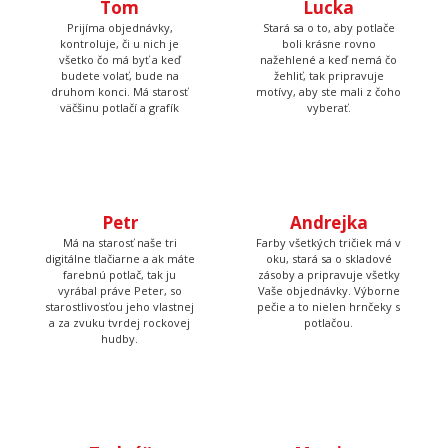
Prijíma objednávky,
kontroluje, či u nich je
Lucka
všetko čo má byť a keď
budete volať, bude na
Stará sa o to, aby potlače
druhom konci. Má starosť
boli krásne rovno
väčšinu potlačí a grafík
nažehlené a keď nemá čo
žehliť, tak pripravuje
motívy, aby ste mali z čoho
vyberať.
Petr
Andrejka
Má na starosť naše tri
Farby všetkých tričiek má v
digitálne tlačiarne a ak máte
oku, stará sa o skladové
farebnú potlač, tak ju
zásoby a pripravuje všetky
vyrábal práve Peter, so
Vaše objednávky. Výborne
starostlivosťou jeho vlastnej
pečie a to nielen hrnčeky s
a za zvuku tvrdej rockovej
potlačou.
hudby.
Tadeáš