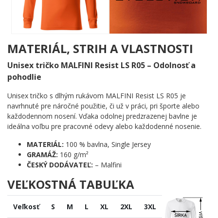
MATERIÁL, STRIH A VLASTNOSTI
Unisex tričko MALFINI Resist LS R05 – Odolnosť a
pohodlie
Unisex tričko s dlhým rukávom MALFINI Resist LS R05 je
navrhnuté pre náročné použitie, či už v práci, pri športe alebo
každodennom nosení. Vďaka odolnej predzrazenej bavlne je
ideálna voľbu pre pracovné odevy alebo každodenné nosenie.
MATERIÁL:
100 % bavlna, Single Jersey
GRAMÁŽ:
160 g/m²
ČESKÝ DODÁVATEĽ:
– Malfini
VEĽKOSTNÁ TABUĽKA
Veľkosť
S
M
L
XL
2XL
3XL