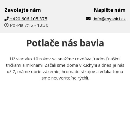
Pokiaľ čokoľvek nevieš, kontaktuj nás
Zavolajte nám
Napíšte nám
+420 606 105 375
info@myshirt.cz
Po-Pia 7:15 - 13:30
Potlače nás bavia
Už viac ako 10 rokov sa snažíme rozdávať radosť našimi
tričkami a mikinami. Začali sme doma v kuchyni a dnes je nás
už 7, máme obrie zázemie, hromadu strojov a vďaka tomu
sme neuveriteľne rýchli.
Tom