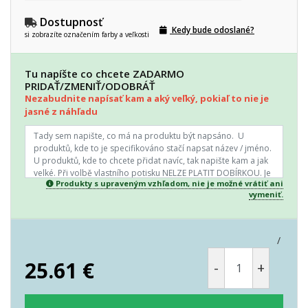
Dostupnosť
Kedy bude odoslané?
si zobrazíte označením farby a veľkosti
Tu napíšte co chcete ZADARMO
PRIDAŤ/ZMENIŤ/ODOBRÁŤ
Nezabudnite napísať kam a aký veľký, pokiaľ to nie je
jasné z náhľadu
Produkty s upraveným vzhľadom, nie je možné vrátiť ani
vymeniť.
/
25.61
€
-
+