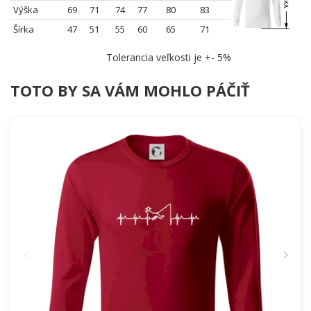
Výška
69
71
74
77
80
83
Šírka
47
51
55
60
65
71
Tolerancia veľkosti je +- 5%
TOTO BY SA VÁM MOHLO PÁČIŤ