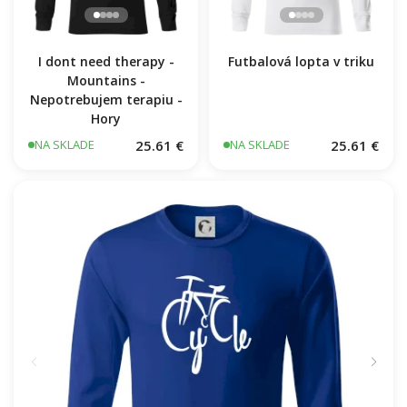
I dont need therapy -
Mountains -
Nepotrebujem terapiu -
Hory
Futbalová lopta v triku
25.61 €
25.61 €
NA SKLADE
NA SKLADE