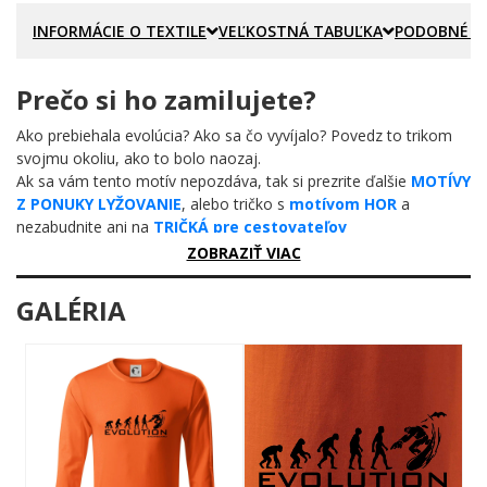
INFORMÁCIE O TEXTILE
VEĽKOSTNÁ TABUĽKA
PODOBNÉ P
Prečo si ho zamilujete?
Ako prebiehala evolúcia? Ako sa čo vyvíjalo? Povedz to trikom
svojmu okoliu, ako to bolo naozaj.
Ak sa vám tento motív nepozdáva, tak si prezrite ďalšie
MOTÍVY
Z PONUKY LYŽOVANIE
, alebo tričko s
motívom HOR
a
nezabudnite ani na
TRIČKÁ pre cestovateľov
ZOBRAZIŤ VIAC
GALÉRIA