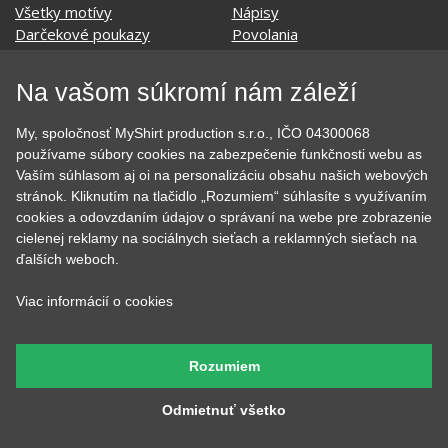
Darčekové poukazy
Povolania
Auto - Moto
Pre kamarátky a kamarátov
Hrnčeky
Rodinné
Cestovanie
Sex
Na vašom súkromí nám záleží
EKG - moje srdce bije
Športy
Evolúcia
Školské
My, spoločnosť MyShirt production s.r.o., IČO 04300068
Film a Seriál
Tehotenské tričká
používame súbory cookies na zabezpečenie funkčnosti webu as
Geek
Vianoce a Veľká noc
Vaším súhlasom aj oi na personalizáciu obsahu našich webových
Hobby
Vojenské
stránok. Kliknutím na tlačidlo „Rozumiem“ súhlasíte s využívaním
Hudobné
Významné dni
cookies a odovzdaním údajov o správaní na webe pre zobrazenie
Jedlo, pitie a relax
Zvierata
cielenej reklamy na sociálnych sieťach a reklamných sieťach na
Kvetiny
MyShirt
ďalších weboch.
Láska
Viac informácií o cookies
SOCIÁLNE SIETE
Rozumiem
Odmietnuť všetko