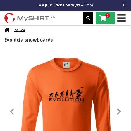
🔥
V júli: Tričká od 16,91 €
(info)
0
Evolúcia
Evolúcia snowboardu