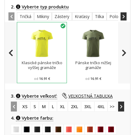
2.
Vyberte typ produktu
Tričká
Mikiny
Zástery
Kraťasy
Tilka
Polokošele
Klasické pánske tričko
Pánske tričko nižšej
Mikin
vyššej gramáže
gramáže
od
16.91 €
od
16.91 €
3.
Vyberte veľkosť:
VEĽKOSTNÁ TABUĽKA
XS
S
M
L
XL
2XL
3XL
4XL
>> 5XL
4.
Vyberte farbu: