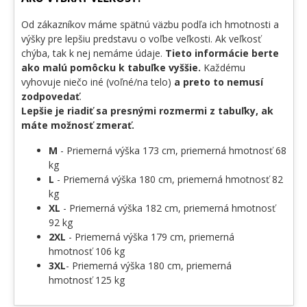
Od zákazníkov máme spätnú väzbu podľa ich hmotnosti a
výšky pre lepšiu predstavu o voľbe veľkosti. Ak veľkosť
chýba, tak k nej nemáme údaje.
Tieto informácie berte
ako malú pomôcku k tabuľke vyššie.
Každému
vyhovuje niečo iné (voľné/na telo)
a preto to nemusí
zodpovedať
.
Lepšie je riadiť sa presnými rozmermi z tabuľky, ak
máte možnosť zmerať.
M
- Priemerná výška 173 cm, priemerná hmotnosť 68
kg
L
- Priemerná výška 180 cm, priemerná hmotnosť 82
kg
XL
- Priemerná výška 182 cm, priemerná hmotnosť
92 kg
2XL
- Priemerná výška 179 cm, priemerná
hmotnosť 106 kg
3XL
- Priemerná výška 180 cm, priemerná
hmotnosť 125 kg