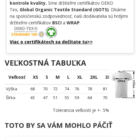
kontrole kvality.
Sme držiteľmi certifikátov OEKO
Tex,
Global Organic Textile Standard (GOTS)
. Dbáme
na spoločenskú zodpovednosť, naši dodávatelia sú hrdými
držiteľmi certifikátov
BSCI
a
WRAP
.
Viac o certifikátoch sa dočítate tu>>
VEĽKOSTNÁ TABUĽKA
Veľkosť
XS
S
M
L
XL
2XL
3XL
4XL
Výška
68
70
72
74
76
78
81
84
Šírka
43
47
51
55
59
64
70
76
Tolerancia veľkosti je +- 5%
TOTO BY SA VÁM MOHLO PÁČIŤ