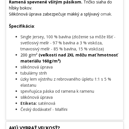
Ramená spevnené všitým pásikom.
Tričko siaha do
hĺbky bokov.
Evolúcia sa nezastavila. Zastavila sa len na bowlingovej dráhe.
Silikónová úprava zabezpečuje mäkký a splývavý
omak.
Zaobstaraj si tento motív a ukáž svetu, kde končia milióny rokov
vývoja!
Špecifikácia
:
Single Jersey, 100 % bavlna (zloženie sa môže líšiť -
svetlosivý melír - 97 % bavlna a 3 % viskóza,
tmavosivý melír - 85 % bavlna, 15 % viskóza)
200 g/m²
(veľkosti nad 2XL môžu mať hmotnosť
materiálu 160g/m²)
silikónová úprava
tubulárny strih
úzky lem výstrihu z rebrovaného úpletu 1:1 s 5 %
elastanu
spevňujúca páska od ramena k ramenu
silikónová úprava
Etiketa:
saténová
Český dodávateľ - Malfini
AKÚ VYBRAŤ VEĽKOSŤ?