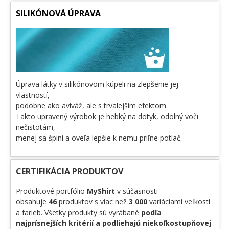
SILIKÓNOVÁ ÚPRAVA
Úprava látky v silikónovom kúpeli na zlepšenie jej
vlastností,
podobne ako aviváž, ale s trvalejším efektom.
Takto upravený výrobok je hebký na dotyk, odolný voči
nečistotám,
menej sa špiní a oveľa lepšie k nemu priľne potlač.
CERTIFIKÁCIA PRODUKTOV
Produktové portfólio
MyShirt
v súčasnosti
obsahuje
46
produktov s viac než
3 000
variáciami veľkostí
a farieb. Všetky produkty sú vyrábané
podľa
najprísnejších kritérií a podliehajú niekoľkostupňovej