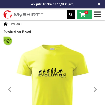
🔥
V júli: Tričká od 16,91 €
(info)
0
Evolúcia
Evolution Bowl