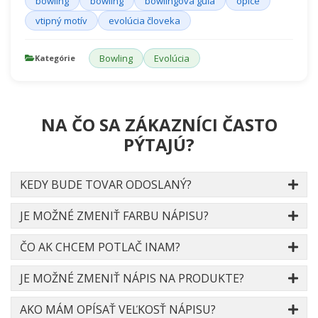
bowling
bowling
bowlingová guľa
opice
vtipný motív
evolúcia človeka
Bowling
Evolúcia
Kategórie
NA ČO SA ZÁKAZNÍCI ČASTO
PÝTAJÚ?
KEDY BUDE TOVAR ODOSLANÝ?
JE MOŽNÉ ZMENIŤ FARBU NÁPISU?
ČO AK CHCEM POTLAČ INAM?
JE MOŽNÉ ZMENIŤ NÁPIS NA PRODUKTE?
AKO MÁM OPÍSAŤ VEĽKOSŤ NÁPISU?