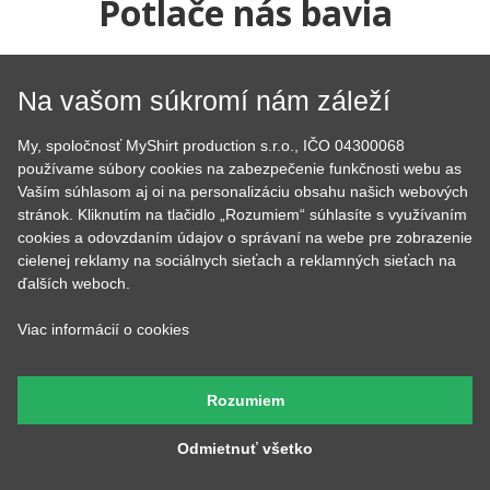
Potlače nás bavia
Už viac ako 10 rokov sa snažíme rozdávať radosť našimi
Na vašom súkromí nám záleží
tričkami a mikinami. Začali sme doma v kuchyni a dnes je nás
už 7, máme obrie zázemie, hromadu strojov a vďaka tomu
sme neuveriteľne rýchli.
My, spoločnosť MyShirt production s.r.o., IČO 04300068
používame súbory cookies na zabezpečenie funkčnosti webu as
Vaším súhlasom aj oi na personalizáciu obsahu našich webových
stránok. Kliknutím na tlačidlo „Rozumiem“ súhlasíte s využívaním
cookies a odovzdaním údajov o správaní na webe pre zobrazenie
cielenej reklamy na sociálnych sieťach a reklamných sieťach na
ďalších weboch.
Viac informácií o cookies
Tom
Lucka
Prijíma objednávky,
Stará sa o to, aby potlače
kontroluje, či u nich je
boli krásne rovno
Rozumiem
všetko čo má byť a keď
nažehlené a keď nemá čo
budete volať, bude na
žehliť, tak pripravuje
druhom konci. Má starosť
motívy, aby ste mali z čoho
Odmietnuť všetko
väčšinu potlačí a grafík
vyberať.