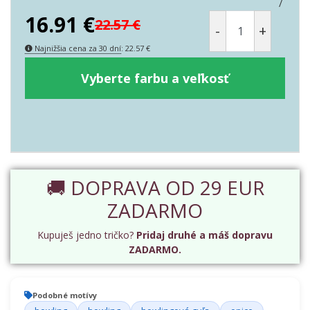
/
16.91
€
22.57
€
-
+
Najnižšia cena za 30 dní
:
22.57
€
Vyberte farbu a veľkosť
🚚 DOPRAVA OD 29 EUR
ZADARMO
Kupuješ jedno tričko?
Pridaj druhé a máš dopravu
ZADARMO.
Podobné motívy