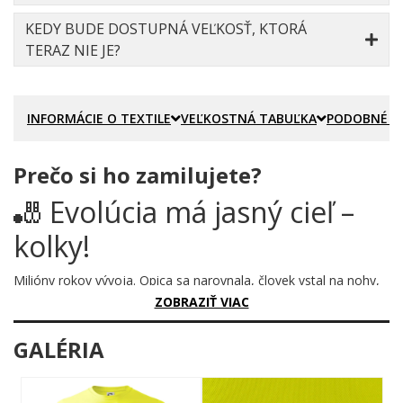
KEDY BUDE DOSTUPNÁ VEĽKOSŤ, KTORÁ
TERAZ NIE JE?
INFORMÁCIE O TEXTILE
VEĽKOSTNÁ TABUĽKA
PODOBNÉ P
Prečo si ho zamilujete?
🎳 Evolúcia má jasný cieľ –
kolky!
Milióny rokov vývoja. Opica sa narovnala, človek vstal na nohy,
mozog narástol, ruky sa uvoľnili... a potom prišlo to
ZOBRAZIŤ VIAC
najdôležitejšie. Vzal do rúk bowlingovú guľu a zamieril na kolky.
Príroda vedela, čo robí. Celá evolúcia smerovala k tomuto
GALÉRIA
okamihu a tento motív to dokazuje s presnosťou, ktorá by
potešila aj samotného Darwina.