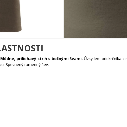
LASTNOSTI
.
Módne, priliehavý strih s bočnými švami.
Úzky lem priekrčníka z
kou. Spevnený ramenný šev.
A