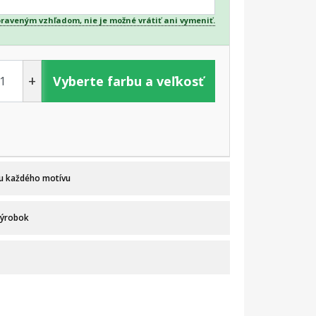
praveným vzhľadom, nie je možné vrátiť ani vymeniť.
+
Vyberte farbu a veľkosť
 u každého motívu
výrobok