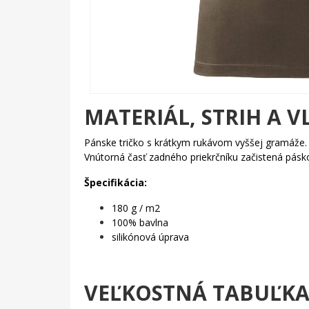
MATERIÁL, STRIH A V
Pánske tričko s krátkym rukávom vyššej gramáže
Vnútorná časť zadného priekrčníku začistená pás
Špecifikácia:
180 g / m2
100% bavlna
silikónová úprava
VEĽKOSTNÁ TABUĽK