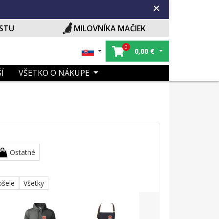
ISTU
MILOVNÍKA MAČIEK
0
0,00
€
Í
VŠETKO O NÁKUPE
Ostatné
ošele
Všetky