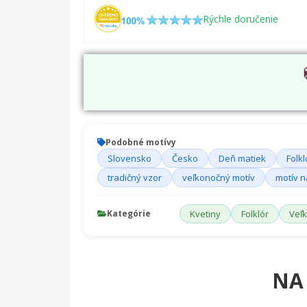
Rýchle doručenie
Podobné motívy
Slovensko
Česko
Deň matiek
Folkl
tradičný vzor
veľkonočný motív
motív n
Kategórie
Kvetiny
Folklór
Veľ
NA