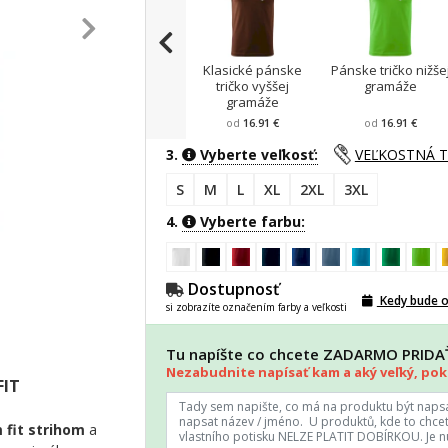
Klasické pánske
Pánske tričko nižše
tričko vyššej
gramáže
gramáže
od
16.91 €
od
16.91 €
3.
Vyberte veľkosť:
VEĽKOSTNÁ 
S
M
L
XL
2XL
3XL
4.
Vyberte farbu:
Dostupnosť
Kedy bude 
si zobrazíte označením farby a veľkosti
Tu napíšte co chcete ZADARMO PRID
Nezabudnite napísať kam a aký veľký, poki
FIT
 fit strihom
a