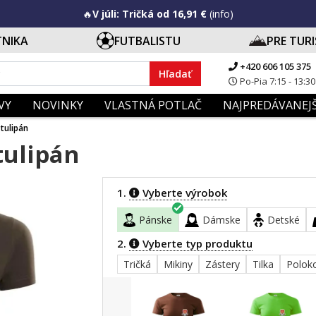
🔥
V júli: Tričká od 16,91 €
(info)
TNIKA
FUTBALISTU
PRE TUR
+420 606 105 375
Hľadať
Po-Pia 7:15 - 13:30
VY
NOVINKY
VLASTNÁ POTLAČ
NAJPREDÁVANEJŠ
 tulipán
tulipán
1.
Vyberte výrobok
Pánske
Dámske
Detské
2.
Vyberte typ produktu
Tričká
Mikiny
Zástery
Tilka
Polok