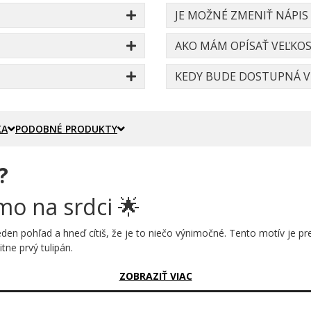
JE MOŽNÉ ZMENIŤ NÁPIS
AKO MÁM OPÍSAŤ VEĽKOS
KEDY BUDE DOSTUPNÁ VE
KA
PODOBNÉ PRODUKTY
?
mo na srdci 🌟
jeden pohľad a hneď cítiš, že je to niečo výnimočné. Tento motív je pr
itne prvý tulipán.
sný?
ZOBRAZIŤ VIAC
rovými lístkami a tmavozelenými stonkami je skvostom ľudovej orname