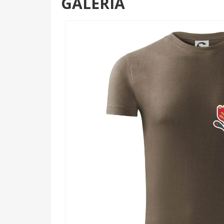
GALÉRIA
slovenskej a českej ľudovej tvorby – každá línia, 
Červená farba symbolizuje lásku, zlatá hojnosť a z
Komu urobí radosť?
🌟 Každej mamičke, ktorá miluje krásu ľudov
🔥 Milovníčkam kvetín, pre ktoré je tulipán
💪 Hrdým Slovákám a Češkám, ktoré si ctia 
✨ Každému, kto hľadá darček s dušou – na D
Tradícia, ktorá nikdy nevychádza z módy. Vyber si te