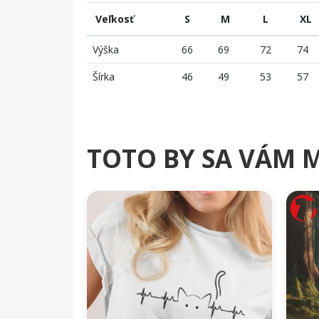
Veľkosť
S
M
L
XL
Výška
66
69
72
74
Šírka
46
49
53
57
TOTO BY SA VÁM 