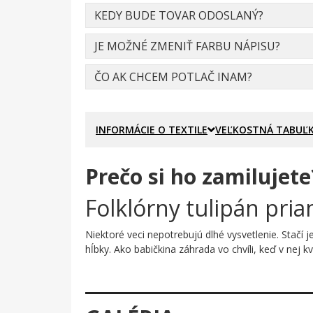
KEDY BUDE TOVAR ODOSLANÝ?
JE MOŽNÉ ZMENIŤ FARBU NÁPISU?
ČO AK CHCEM POTLAČ INAM?
INFORMÁCIE O TEXTILE
VEĽKOSTNÁ TABUĽ
Prečo si ho zamilujete
Folklórny tulipán pria
Niektoré veci nepotrebujú dlhé vysvetlenie. Stačí 
hĺbky. Ako babičkina záhrada vo chvíli, keď v nej kv
Prečo je tento motív úža
Folklórny tulipán v sýtočervenej farbe so zlatook