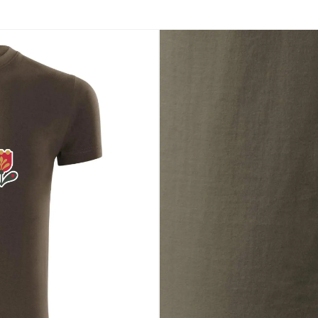
každý zaoblený tvar pripomína ručne maľované vzory, ktoré zdobili kro
elená životnú silu. Spolu tvoria harmonický celok, ktorý je nadčasový 
ých tradícií a nosí ich srdcom
 symbolom jari a nových začiatkov
svoje korene a kultúrne dedičstvo
eň matiek, Veľkú noc či len tak pre radosť
nto motív a nos kus ľudovej duše vždy pri sebe. 🖤