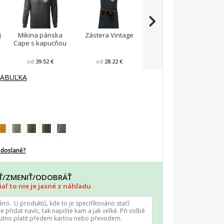
j
Mikina pánska
Zástera Vintage
Pánska zástera na
Cape s kapucňou
varenie
F
od
39.52 €
od
28.22 €
od
23.87 €
TABUĽKA
odoslané?
AŤ/ZMENIŤ/ODOBRÁŤ
aľ to nie je jasné z náhľadu