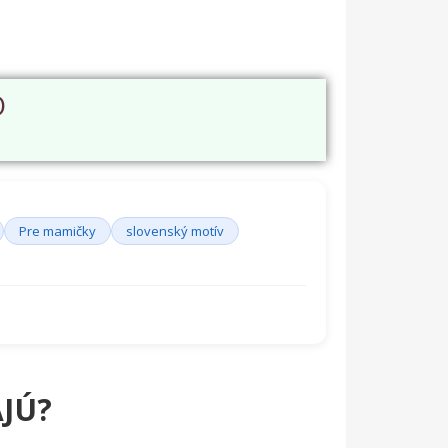
O
Pre mamičky
slovenský motív
JÚ?