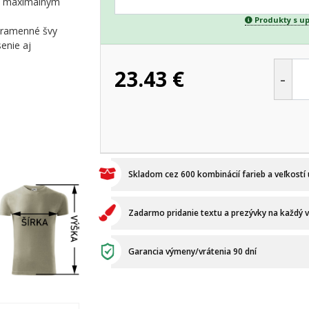
 s maximálnym
Produkty s u
é ramenné švy
enie aj
23.43
€
-
Skladom cez 600 kombinácií farieb a veľkostí
Zadarmo pridanie textu a prezývky na každý 
Garancia výmeny/vrátenia 90 dní