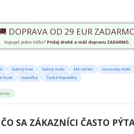
🚚 DOPRAVA OD 29 EUR ZADARM
Kupuješ jedno tričko?
Pridaj druhé a máš dopravu ZADARMO.
ór
ľudový kvet
ľudový motív
Má rád les
moravský motív
a hrudi
mamička
Česká Republika
ká noc
 ČO SA ZÁKAZNÍCI ČASTO PÝTA