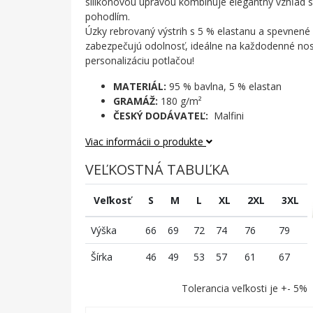
silikónovou úpravou kombinuje elegantný vzhľad
pohodlím.
Úzky rebrovaný výstrih s 5 % elastanu a spevnen
zabezpečujú odolnosť, ideálne na každodenné nos
personalizáciu potlačou!
MATERIÁL:
95 % bavlna, 5 % elastan
GRAMÁŽ:
180 g/m²
ČESKÝ DODÁVATEĽ:
Malfini
Viac informácii o produkte
VEĽKOSTNÁ TABUĽKA
Veľkosť
S
M
L
XL
2XL
3XL
Výška
66
69
72
74
76
79
Šírka
46
49
53
57
61
67
Tolerancia veľkosti je +- 5%