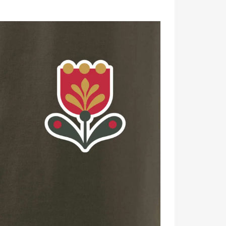
jové výšivky a drevené truhly našich predkov.
a zároveň svieži.