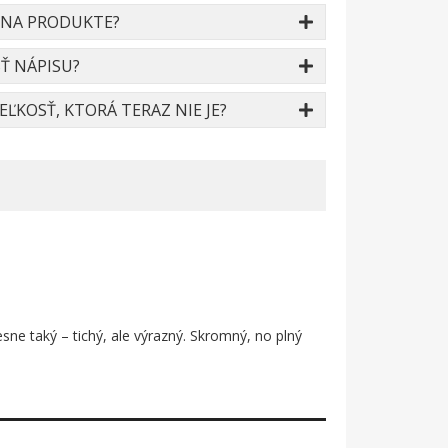
 NA PRODUKTE?
Ť NÁPISU?
ĽKOSŤ, KTORÁ TERAZ NIE JE?
esne taký – tichý, ale výrazný. Skromný, no plný
ntiky. Motív nesie v sebe ducha tradičnej