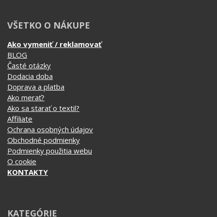
Dodacia doba
Doprava a platba
Ako merať?
Ako sa starať o textil?
Affiliate
Ochrana osobných údajov
Obchodné podmienky
Podmienky použitia webu
O cookie
KONTAKTY
KATEGÓRIE
Tipy na darčeky
Narodeninové
Všetky motívy
Nápisy
Darčekové poukazy
Povolania
Auto - Moto
Pre kamarátky a kamarátov
Hrnčeky
Rodinné
Cestovanie
Sex