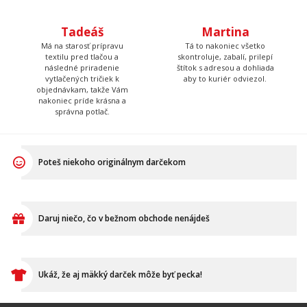
správna potlač.
Poteš niekoho originálnym darčekom
Daruj niečo, čo v bežnom obchode nenájdeš
Ukáž, že aj mäkký darček môže byť pecka!
VŠETKO O NÁKUPE
Ako vymeniť / reklamovať
BLOG
Časté otázky