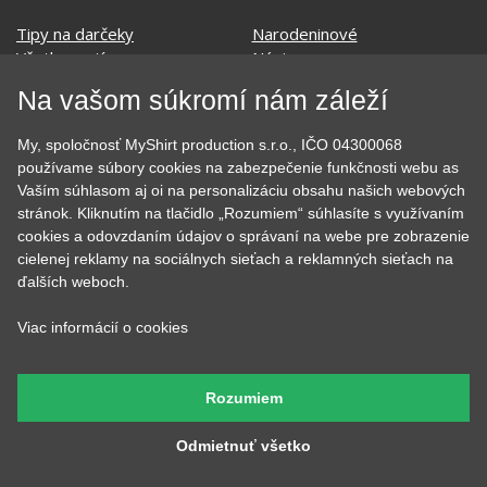
EKG - moje srdce bije
Športy
Evolúcia
Školské
Film a Seriál
Tehotenské tričká
Geek
Vianoce a Veľká noc
Na vašom súkromí nám záleží
Hobby
Vojenské
Hudobné
Významné dni
My, spoločnosť MyShirt production s.r.o., IČO 04300068
Jedlo, pitie a relax
Zvierata
používame súbory cookies na zabezpečenie funkčnosti webu as
Kvetiny
MyShirt
Vaším súhlasom aj oi na personalizáciu obsahu našich webových
Láska
stránok. Kliknutím na tlačidlo „Rozumiem“ súhlasíte s využívaním
cookies a odovzdaním údajov o správaní na webe pre zobrazenie
cielenej reklamy na sociálnych sieťach a reklamných sieťach na
ďalších weboch.
SOCIÁLNE SIETE
Viac informácií o cookies
Rozumiem
KONTAKT
Odmietnuť všetko
MyShirt production s.r.o.