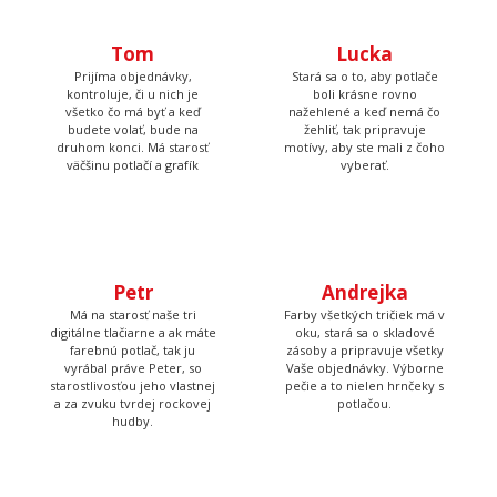
Prijíma objednávky,
Stará sa o to, aby potlače
kontroluje, či u nich je
boli krásne rovno
všetko čo má byť a keď
nažehlené a keď nemá čo
budete volať, bude na
žehliť, tak pripravuje
druhom konci. Má starosť
motívy, aby ste mali z čoho
väčšinu potlačí a grafík
vyberať.
Petr
Andrejka
Má na starosť naše tri
Farby všetkých tričiek má v
digitálne tlačiarne a ak máte
oku, stará sa o skladové
farebnú potlač, tak ju
zásoby a pripravuje všetky
vyrábal práve Peter, so
Vaše objednávky. Výborne
starostlivosťou jeho vlastnej
pečie a to nielen hrnčeky s
a za zvuku tvrdej rockovej
potlačou.
hudby.
Tadeáš
Martina
Má na starosť prípravu
Tá to nakoniec všetko
textilu pred tlačou a
skontroluje, zabalí, prilepí
následné priradenie
štítok s adresou a dohliada
vytlačených tričiek k
aby to kuriér odviezol.
objednávkam, takže Vám
nakoniec príde krásna a