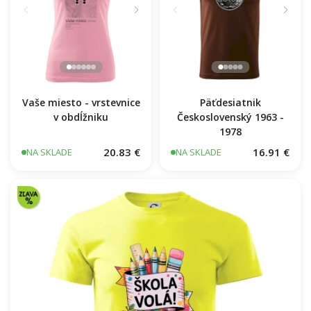
Vaše miesto - vrstevnice
Päťdesiatnik
v obdĺžniku
Československý 1963 -
1978
20.83 €
16.91 €
NA SKLADE
NA SKLADE