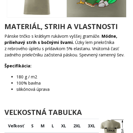
Komu urobí radosť?
🐾 Každému vášnivému geokačérovi, ktorý hľadá keše za
MATERIÁL, STRIH A VLASTNOSTI
každého počasia
🌟 Milovníkom prírody a vtákov, ktorí vedia, že kačky sú
Pánske tričko s krátkym rukávom vyššej gramáže.
Módne,
podceňované
priliehavý strih s bočnými švami.
Úzky lem priekrčníka
🎯 Ľuďom s dobrým zmyslom pre humor, ktorí berú
z rebrového úpletu s prídavkom 5% elastanu. Vnútorná časť
geocaching vážne (ale nie príliš)
zadného priekrčníku začistená páskou. Spevnený ramenný šev.
💡 Ideálny tip na darček pre kamaráta, ktorý trávi víkendy s
GPS v ruke
Špecifikácia:
Nechaj kačera nájsť cestu k tvojmu srdcu – a ty nájdi cestu k
180 g / m2
pokladnici! Pridaj do košíka a ukaž svetu, že skutočný geokačér má
100% bavlna
štýl. 🔥
silikónová úprava
VEĽKOSTNÁ TABUĽKA
Veľkosť
S
M
L
XL
2XL
3XL