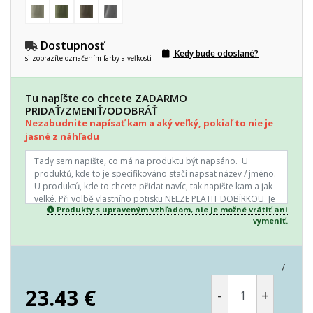
Dostupnosť
Kedy bude odoslané?
si zobrazíte označením farby a veľkosti
Tu napíšte co chcete ZADARMO
PRIDAŤ/ZMENIŤ/ODOBRÁŤ
Nezabudnite napísať kam a aký veľký, pokiaľ to nie je
jasné z náhľadu
Produkty s upraveným vzhľadom, nie je možné vrátiť ani
vymeniť.
/
23.43
€
-
+