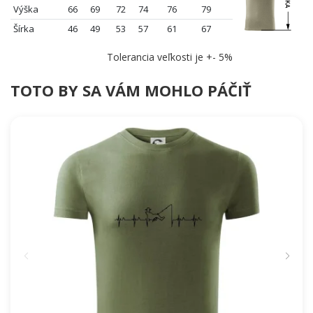
Výška
66
69
72
74
76
79
Šírka
46
49
53
57
61
67
Tolerancia veľkosti je +- 5%
TOTO BY SA VÁM MOHLO PÁČIŤ