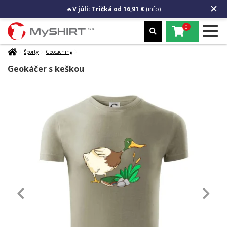
🔥
V júli: Tričká od 16,91 €
(info)
0
Športy
Geocaching
Geokáčer s keškou