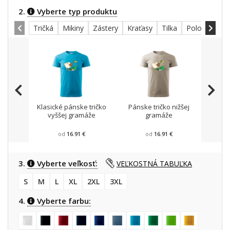
2.
Vyberte typ produktu
Tričká
Mikiny
Zástery
Kraťasy
Tilka
Polokošele
Klasické pánske tričko
Pánske tričko nižšej
Mikin
vyššej gramáže
gramáže
od
16.91 €
od
16.91 €
3.
Vyberte veľkosť:
VEĽKOSTNÁ TABUĽKA
S
M
L
XL
2XL
3XL
4.
Vyberte farbu: