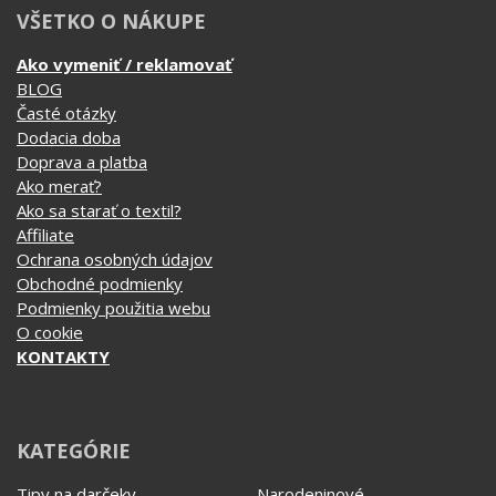
Ako merať?
Ako sa starať o textil?
Affiliate
Ochrana osobných údajov
Obchodné podmienky
Podmienky použitia webu
O cookie
KONTAKTY
KATEGÓRIE
Tipy na darčeky
Narodeninové
Všetky motívy
Nápisy
Darčekové poukazy
Povolania
Auto - Moto
Pre kamarátky a kamarátov
Hrnčeky
Rodinné
Cestovanie
Sex
EKG - moje srdce bije
Športy
Evolúcia
Školské