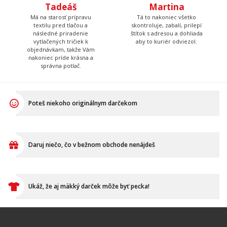
Poteš niekoho originálnym darčekom
Daruj niečo, čo v bežnom obchode nenájdeš
Ukáž, že aj mäkký darček môže byť pecka!
VŠETKO O NÁKUPE
Ako vymeniť / reklamovať
BLOG
Časté otázky
Dodacia doba
Doprava a platba