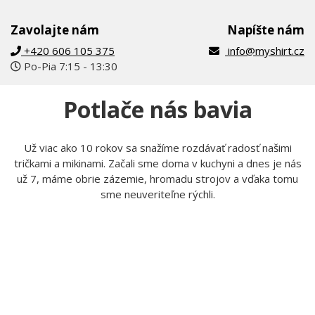
Zavolajte nám
Napíšte nám
+420 606 105 375
info@myshirt.cz
Po-Pia 7:15 - 13:30
Potlače nás bavia
Už viac ako 10 rokov sa snažíme rozdávať radosť našimi
tričkami a mikinami. Začali sme doma v kuchyni a dnes je nás
už 7, máme obrie zázemie, hromadu strojov a vďaka tomu
sme neuveriteľne rýchli.
Tom
Lucka
Prijíma objednávky,
Stará sa o to, aby potlače
kontroluje, či u nich je
boli krásne rovno