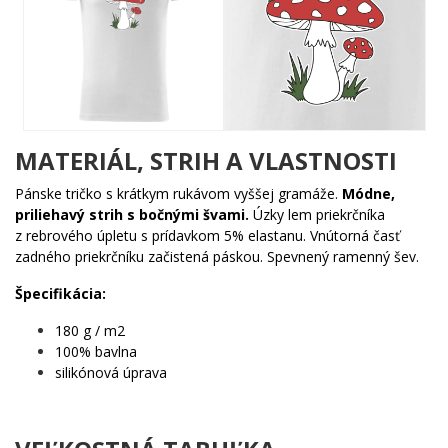
šarmu a humoru. Tráva pri koreni, malá sprievodná hubka a
jemné linky kresleného štýlu – to všetko vytvára kompozíciu,
ktorá vyzerá ako vystríhaná z najlepšej rozprávkovej knižky
generácie Z.
Komu urobí radosť?
🐾 Fanúšikom goblincore estetiky, ktorí milujú les, huby a
MATERIÁL, STRIH A VLASTNOSTI
divočinu
✨ Zoomerom a Gen Alpha, pre ktorých je žabka ikonou
Pánske tričko s krátkym rukávom vyššej gramáže.
Módne,
internetu
priliehavý strih s bočnými švami.
Úzky lem priekrčníka
🔥 Každému, kto chce na seba upútať pozornosť bez slov
z rebrového úpletu s prídavkom 5% elastanu. Vnútorná časť
💡 Ľuďom, ktorí si uvedomujú, že muchotrávka je proste
zadného priekrčníku začistená páskou. Spevnený ramenný šev.
cool
Špecifikácia:
Život je príliš krátky na nudné veci. Vyber si motív, ktorý hovorí za
180 g / m2
teba – a nechaj žabku nech sa postará o zvyšok. 🌟
100% bavlna
silikónová úprava