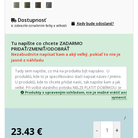
Dostupnosť
Kedy bude odoslané?
si zobrazíte označením farby a veľkosti
Tu napíšte co chcete ZADARMO
PRIDAŤ/ZMENIŤ/ODOBRÁŤ
Nezabudnite napísať kam a aký veľký, pokiaľ to nie je
jasné z náhľadu
Produkty s upraveným vzhľadom, nie je možné vrátiť ani
vymeniť.
/
23.43
€
-
+