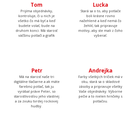
všetko čo má byť a keď
nažehlené a keď nemá čo
budete volať, bude na
žehliť, tak pripravuje
druhom konci. Má starosť
motívy, aby ste mali z čoho
väčšinu potlačí a grafík
vyberať.
Petr
Andrejka
Má na starosť naše tri
Farby všetkých tričiek má v
digitálne tlačiarne a ak máte
oku, stará sa o skladové
farebnú potlač, tak ju
zásoby a pripravuje všetky
vyrábal práve Peter, so
Vaše objednávky. Výborne
starostlivosťou jeho vlastnej
pečie a to nielen hrnčeky s
a za zvuku tvrdej rockovej
potlačou.
hudby.
Tadeáš
Martina
Má na starosť prípravu
Tá to nakoniec všetko
textilu pred tlačou a
skontroluje, zabalí, prilepí
následné priradenie
štítok s adresou a dohliada
vytlačených tričiek k
aby to kuriér odviezol.
objednávkam, takže Vám
nakoniec príde krásna a
správna potlač.