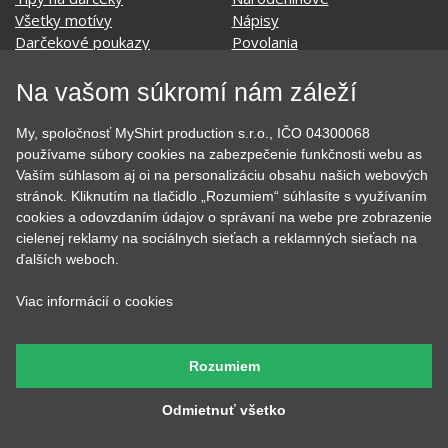
Film a Seriál
Tehotenské tričká
Geek
Vianoce a Veľká noc
Hobby
Vojenské
Hudobné
Významné dni
Na vašom súkromí nám záleží
Jedlo, pitie a relax
Zvierata
Kvetiny
MyShirt
My, spoločnosť MyShirt production s.r.o., IČO 04300068
Láska
používame súbory cookies na zabezpečenie funkčnosti webu as
Vaším súhlasom aj oi na personalizáciu obsahu našich webových
stránok. Kliknutím na tlačidlo „Rozumiem“ súhlasíte s využívaním
cookies a odovzdaním údajov o správaní na webe pre zobrazenie
SOCIÁLNE SIETE
cielenej reklamy na sociálnych sieťach a reklamných sieťach na
ďalších weboch.
Viac informácií o cookies
KONTAKT
Rozumiem
MyShirt production s.r.o.
Odmietnuť všetko
+420 606 105 375