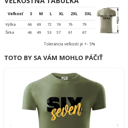
VEĽKOSTNÁ TABUĽKA
Veľkosť
S
M
L
XL
2XL
3XL
Výška
66
69
72
74
76
79
Šírka
46
49
53
57
61
67
Tolerancia veľkosti je +- 5%
TOTO BY SA VÁM MOHLO PÁČIŤ