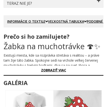
TERAZ NIE JE?
INFORMÁCIE O TEXTILE
VEĽKOSTNÁ TABUĽKA
PODOBNÉ P
Prečo si ho zamilujete?
Žabka na muchotrávke 🍄✨
Existujú miesta, kde sa rozprávka stretáva s realitou – a práve
tam žije táto žabka. Spokojne sedí na vrchole veľkej červenej
muchotrávky s bielymi bodkami, díva sa na svet zhora a
ZOBRAZIŤ VIAC
absolútne jej to nevadí. Malá muchotrávka vedľa? Tá len závidí
výhľad.
GALÉRIA
Prečo je tento motív úžasný?
Dizajn je čistý, hravý a plný osobnosti. Výrazná červená čiapočka
huby s klasickými bielymi škvrnami okamžite upúta pohľad,
zatiaľ čo zelená žabka pridáva celej scéne nečakanú dávku