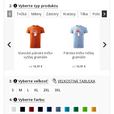
2.
Vyberte typ produktu
Tričká
Mikiny
Zástery
Kraťasy
Tilka
Polokošele
Klasické pánske tričko
Pánske tričko nižšej
Mikin
vyššej gramáže
gramáže
od
16.91 €
od
16.91 €
3.
Vyberte veľkosť:
VEĽKOSTNÁ TABUĽKA
S
M
L
XL
2XL
3XL
4.
Vyberte farbu: