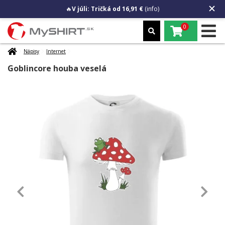
🔥
V júli: Tričká od 16,91 €
(info)
0
Nápisy
Internet
Goblincore houba veselá