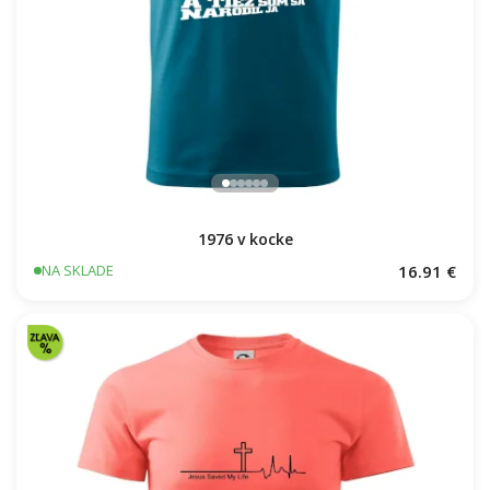
1976 v kocke
16.91 €
NA SKLADE