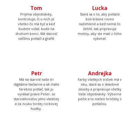
Tom
Lucka
Prijíma objednávky,
Stará sa o to, aby potlače
kontroluje, či u nich je
boli krásne rovno
všetko čo má byť a keď
nažehlené a keď nemá čo
budete volať, bude na
žehliť, tak pripravuje
druhom konci. Má starosť
motívy, aby ste mali z čoho
väčšinu potlačí a grafík
vyberať.
Petr
Andrejka
Má na starosť naše tri
Farby všetkých tričiek má v
digitálne tlačiarne a ak máte
oku, stará sa o skladové
farebnú potlač, tak ju
zásoby a pripravuje všetky
vyrábal práve Peter, so
Vaše objednávky. Výborne
starostlivosťou jeho vlastnej
pečie a to nielen hrnčeky s
a za zvuku tvrdej rockovej
potlačou.
hudby.