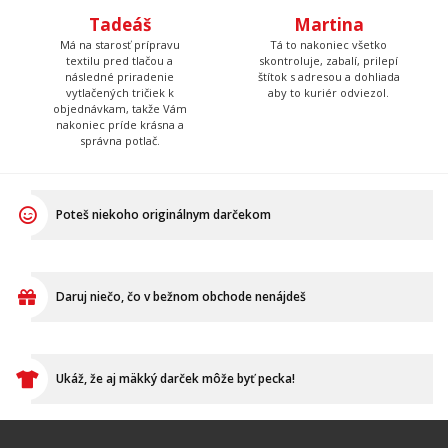
Tadeáš
Martina
Má na starosť prípravu
Tá to nakoniec všetko
textilu pred tlačou a
skontroluje, zabalí, prilepí
následné priradenie
štítok s adresou a dohliada
vytlačených tričiek k
aby to kuriér odviezol.
objednávkam, takže Vám
nakoniec príde krásna a
správna potlač.
Poteš niekoho originálnym darčekom
Daruj niečo, čo v bežnom obchode nenájdeš
Ukáž, že aj mäkký darček môže byť pecka!