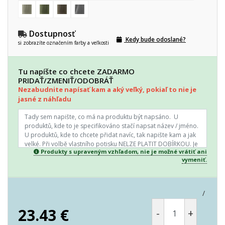
Dostupnosť
Kedy bude odoslané?
si zobrazíte označením farby a veľkosti
Tu napíšte co chcete ZADARMO
PRIDAŤ/ZMENIŤ/ODOBRÁŤ
Nezabudnite napísať kam a aký veľký, pokiaľ to nie je
jasné z náhľadu
Produkty s upraveným vzhľadom, nie je možné vrátiť ani
vymeniť.
/
23.43
€
-
+