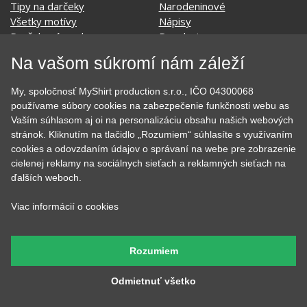
Tipy na darčeky
Narodeninové
Všetky motívy
Nápisy
Darčekové poukazy
Povolania
Auto - Moto
Pre kamarátky a kamarátov
Na vašom súkromí nám záleží
Hrnčeky
Rodinné
Cestovanie
Sex
My, spoločnosť MyShirt production s.r.o., IČO 04300068
EKG - moje srdce bije
Športy
používame súbory cookies na zabezpečenie funkčnosti webu as
Evolúcia
Školské
Vaším súhlasom aj oi na personalizáciu obsahu našich webových
Film a Seriál
Tehotenské tričká
stránok. Kliknutím na tlačidlo „Rozumiem“ súhlasíte s využívaním
Geek
Vianoce a Veľká noc
cookies a odovzdaním údajov o správaní na webe pre zobrazenie
Hobby
Vojenské
cielenej reklamy na sociálnych sieťach a reklamných sieťach na
Hudobné
Významné dni
ďalších weboch.
Jedlo, pitie a relax
Zvierata
Kvetiny
MyShirt
Viac informácií o cookies
Láska
Rozumiem
SOCIÁLNE SIETE
Odmietnuť všetko