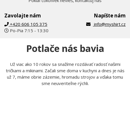
Pokiaľ čokoľvek nevieš, kontaktuj nás
Zavolajte nám
Napíšte nám
+420 606 105 375
info@myshirt.cz
Po-Pia 7:15 - 13:30
Potlače nás bavia
Už viac ako 10 rokov sa snažíme rozdávať radosť našimi
tričkami a mikinami. Začali sme doma v kuchyni a dnes je nás
už 7, máme obrie zázemie, hromadu strojov a vďaka tomu
sme neuveriteľne rýchli.