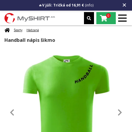
🔥
V júli: Tričká od 16,91 €
(info)
0
Športy
Hádzaná
Handball nápis šikmo