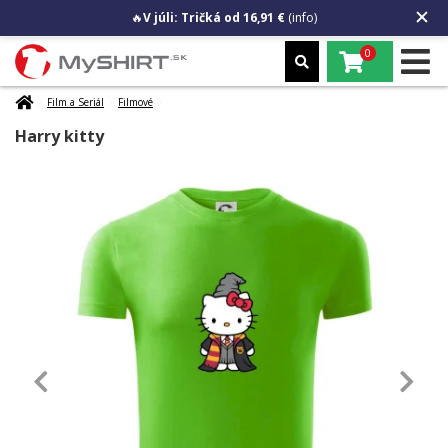
🔥
V júli: Tričká od 16,91 €
(info)
0
Film a Seriál
Filmové
Harry kitty