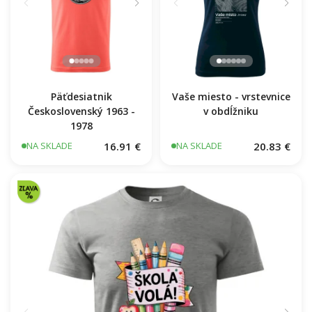
Päťdesiatnik
Vaše miesto - vrstevnice
Československý 1963 -
v obdĺžniku
1978
16.91 €
20.83 €
NA SKLADE
NA SKLADE