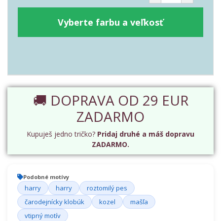
Vyberte farbu a veľkosť
🚚 DOPRAVA OD 29 EUR
ZADARMO
Kupuješ jedno tričko?
Pridaj druhé a máš dopravu
ZADARMO.
Podobné motívy
harry
harry
roztomilý pes
čarodejnícky klobúk
kozel
mašľa
vtipný motív