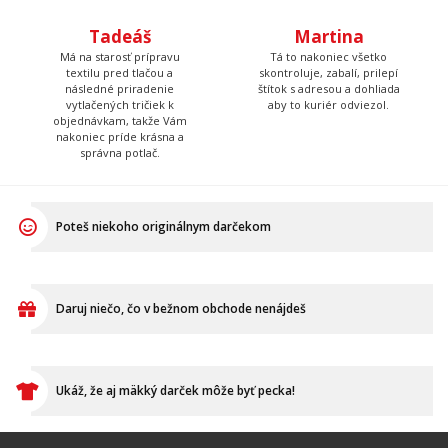
Tadeáš
Martina
Má na starosť prípravu
Tá to nakoniec všetko
textilu pred tlačou a
skontroluje, zabalí, prilepí
následné priradenie
štítok s adresou a dohliada
vytlačených tričiek k
aby to kuriér odviezol.
objednávkam, takže Vám
nakoniec príde krásna a
správna potlač.
Poteš niekoho originálnym darčekom
Daruj niečo, čo v bežnom obchode nenájdeš
Ukáž, že aj mäkký darček môže byť pecka!