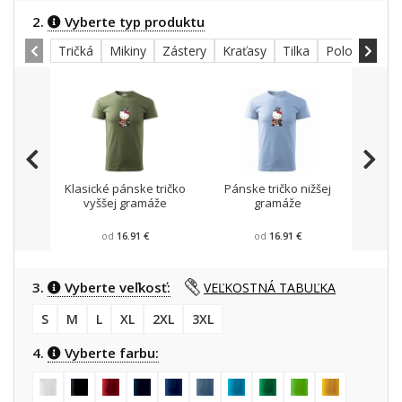
2.
Vyberte typ produktu
Tričká
Mikiny
Zástery
Kraťasy
Tilka
Polokošele
Klasické pánske tričko
Pánske tričko nižšej
Mikin
vyššej gramáže
gramáže
od
16.91 €
od
16.91 €
3.
Vyberte veľkosť:
VEĽKOSTNÁ TABUĽKA
S
M
L
XL
2XL
3XL
4.
Vyberte farbu: