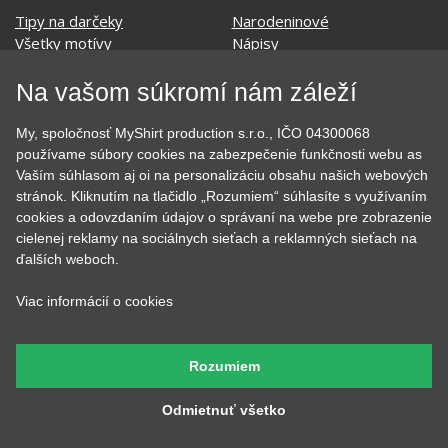
Tipy na darčeky
Narodeninové
Všetky motívy
Nápisy
Darčekové poukazy
Povolania
Auto - Moto
Pre kamarátky a kamarátov
Na vašom súkromí nám záleží
Hrnčeky
Rodinné
Cestovanie
Sex
My, spoločnosť MyShirt production s.r.o., IČO 04300068
EKG - moje srdce bije
Športy
používame súbory cookies na zabezpečenie funkčnosti webu as
Evolúcia
Školské
Vaším súhlasom aj oi na personalizáciu obsahu našich webových
Film a Seriál
Tehotenské tričká
stránok. Kliknutím na tlačidlo „Rozumiem“ súhlasíte s využívaním
cookies a odovzdaním údajov o správaní na webe pre zobrazenie
Geek
Vianoce a Veľká noc
cielenej reklamy na sociálnych sieťach a reklamných sieťach na
Hobby
Vojenské
ďalších weboch.
Hudobné
Významné dni
Jedlo, pitie a relax
Zvierata
Viac informácií o cookies
Kvetiny
MyShirt
Láska
Rozumiem
Odmietnuť všetko
SOCIÁLNE SIETE