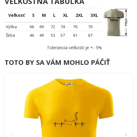
VEĽKOSTNÁ TABUĽKA
úsmev aj u tých najväčších skeptikov
Toto nie je len motív – je to malá čarodejnícka revolúcia. Pridaj ho
Veľkosť
S
M
L
XL
2XL
3XL
do košíka a nechaj kúzlo prehovoriť za teba! 🌟
Výška
66
69
72
74
76
79
Šírka
46
49
53
57
61
67
Tolerancia veľkosti je +- 5%
TOTO BY SA VÁM MOHLO PÁČIŤ