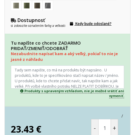
Dostupnosť
Kedy bude odoslané?
si zobrazíte označením farby a veľkosti
Tu napíšte co chcete ZADARMO
PRIDAŤ/ZMENIŤ/ODOBRÁŤ
Nezabudnite napísať kam a aký veľký, pokiaľ to nie je
jasné z náhľadu
Produkty s upraveným vzhľadom, nie je možné vrátiť ani
vymeniť.
/
23.43
€
-
+