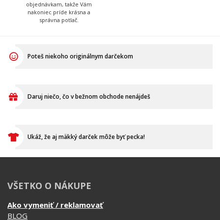
Daruj niečo, čo v bežnom obchode nenájdeš
Ukáž, že aj mäkký darček môže byť pecka!
VŠETKO O NÁKUPE
Ako vymeniť / reklamovať
BLOG
Časté otázky
Dodacia doba
Doprava a platba
Ako merať?
Ako sa starať o textil?
Affiliate
Ochrana osobných údajov