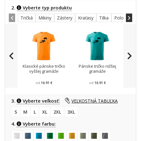
2.
Vyberte typ produktu
Tričká
Mikiny
Zástery
Kraťasy
Tilka
Polokošele
Klasické pánske tričko
Pánske tričko nižšej
Mikin
vyššej gramáže
gramáže
od
16.91 €
od
16.91 €
3.
Vyberte veľkosť:
VEĽKOSTNÁ TABUĽKA
S
M
L
XL
2XL
3XL
4.
Vyberte farbu: