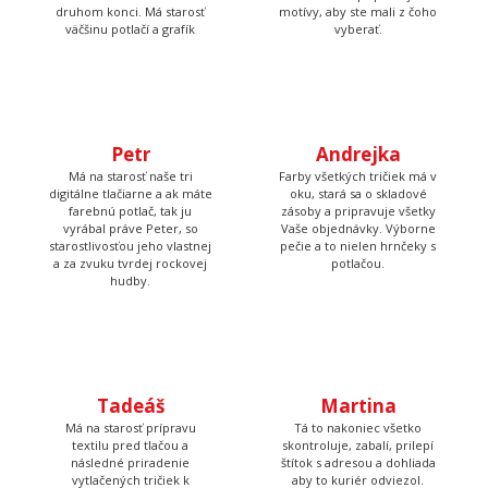
Petr
Andrejka
Má na starosť naše tri
Farby všetkých tričiek má v
digitálne tlačiarne a ak máte
oku, stará sa o skladové
farebnú potlač, tak ju
zásoby a pripravuje všetky
vyrábal práve Peter, so
Vaše objednávky. Výborne
starostlivosťou jeho vlastnej
pečie a to nielen hrnčeky s
a za zvuku tvrdej rockovej
potlačou.
hudby.
Tadeáš
Martina
Má na starosť prípravu
Tá to nakoniec všetko
textilu pred tlačou a
skontroluje, zabalí, prilepí
následné priradenie
štítok s adresou a dohliada
vytlačených tričiek k
aby to kuriér odviezol.
objednávkam, takže Vám
nakoniec príde krásna a
správna potlač.
Poteš niekoho originálnym darčekom