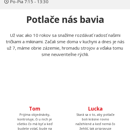
Po-Pia 7:15 - 13:30
Potlače nás bavia
Už viac ako 10 rokov sa snažíme rozdávať radosť našimi
tričkami a mikinami. Začali sme doma v kuchyni a dnes je nás
už 7, máme obrie zázemie, hromadu strojov a vďaka tomu
sme neuveriteľne rýchli.
Tom
Lucka
Prijíma objednávky,
Stará sa o to, aby potlače
kontroluje, či u nich je
boli krásne rovno
všetko čo má byť a keď
nažehlené a keď nemá čo
budete volať, bude na
žehliť, tak pripravuje
druhom konci. Má starosť
motívy, aby ste mali z čoho
väčšinu potlačí a grafík
vyberať.