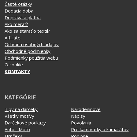
Obchodné podmienky
Podmienky použitia webu
O cookie
KONTAKTY
KATEGÓRIE
Tipy na darčeky
Narodeninové
Všetky motívy
Nápisy
Darčekové poukazy
Povolania
Auto - Moto
Pre kamarátky a kamarátov
Hrnčeky
Rodinné
Cestovanie
Sex
EKG - moje srdce bije
Športy
Evolúcia
Školské
Film a Seriál
Tehotenské tričká
Geek
Vianoce a Veľká noc
Hobby
Vojenské
Hudobné
Významné dni