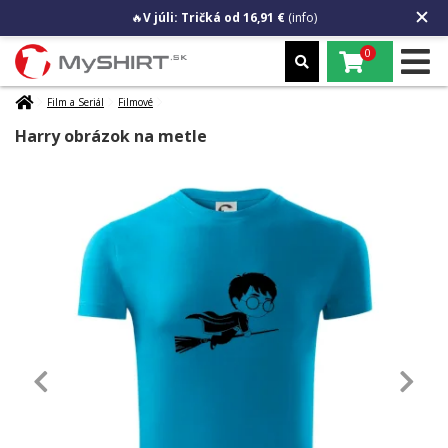
🔥
V júli: Tričká od 16,91 €
(info)
0
Film a Seriál
Filmové
Harry obrázok na metle