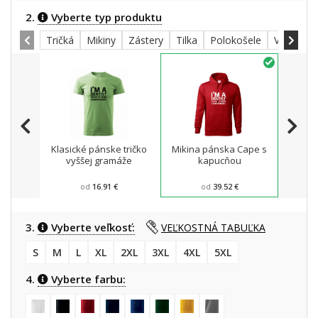
2.
Vyberte typ produktu
Tričká
Mikiny
Zástery
Tilka
Polokošele
Všetky
Klasické pánske tričko
Mikina pánska Cape s
Zá
vyššej gramáže
kapucňou
od
16.91 €
od
39.52 €
3.
Vyberte veľkosť:
VEĽKOSTNÁ TABUĽKA
S
M
L
XL
2XL
3XL
4XL
5XL
4.
Vyberte farbu: