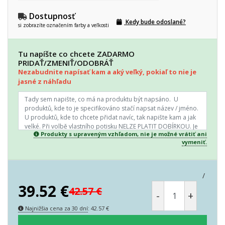
Dostupnosť
Kedy bude odoslané?
si zobrazíte označením farby a veľkosti
Tu napíšte co chcete ZADARMO
PRIDAŤ/ZMENIŤ/ODOBRÁŤ
Nezabudnite napísať kam a aký veľký, pokiaľ to nie je
jasné z náhľadu
Produkty s upraveným vzhľadom, nie je možné vrátiť ani
vymeniť.
/
39.52
€
42.57
€
-
+
Najnižšia cena za 30 dní
:
42.57
€