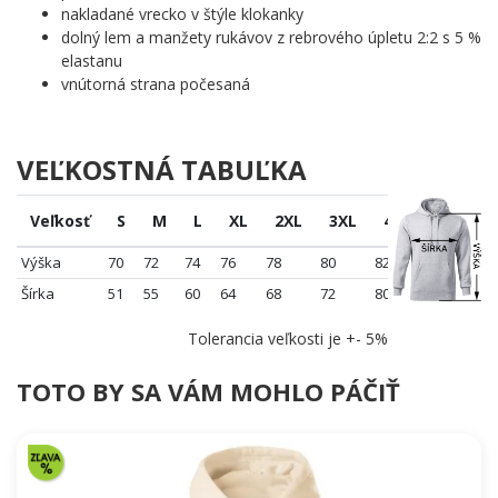
nakladané vrecko v štýle klokanky
dolný lem a manžety rukávov z rebrového úpletu 2:2 s 5 %
elastanu
vnútorná strana počesaná
VEĽKOSTNÁ TABUĽKA
Veľkosť
S
M
L
XL
2XL
3XL
4XL
5XL
Výška
70
72
74
76
78
80
82
84
Šírka
51
55
60
64
68
72
80
86
Tolerancia veľkosti je +- 5%
TOTO BY SA VÁM MOHLO PÁČIŤ