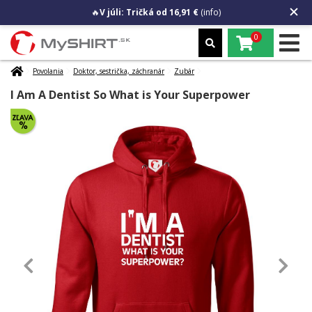
🔥
V júli: Tričká od 16,91 €
(info)
0
Povolania
Doktor, sestrička, záchranár
Zubár
I Am A Dentist So What is Your Superpower