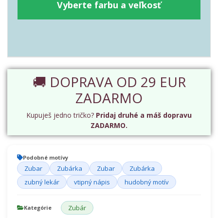
Vyberte farbu a veľkosť
🚚 DOPRAVA OD 29 EUR
ZADARMO
Kupuješ jedno tričko?
Pridaj druhé a máš dopravu
ZADARMO.
Podobné motívy
Zubar
Zubárka
Zubar
Zubárka
zubný lekár
vtipný nápis
hudobný motív
Zubár
Kategórie