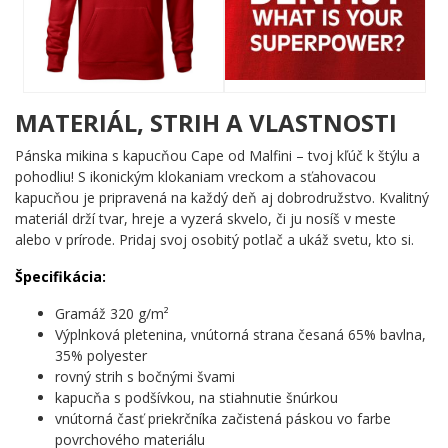
úplne vážne. Žiadne ornamenty, žiadne zbytočnosti – len čistý
odkaz s maximálnym účinkom.
Komu urobí radosť?
🦷 Každému zubárovi, ktorý si zaslúži poriadnu pochvalu
MATERIÁL, STRIH A VLASTNOSTI
za svoju každodennú odvahu
💪 Zubárskym asistentom a celému tímu, ktorý stojí za
Pánska mikina s kapucňou Cape od Malfini – tvoj kľúč k štýlu a
každým zachráneným úsmevom
pohodliu! S ikonickým klokaniam vreckom a sťahovacou
🎯 Študentom zubného lekárstva, ktorí sa chystajú vstúpiť
kapucňou je pripravená na každý deň aj dobrodružstvo. Kvalitný
do sveta superschopností
materiál drží tvar, hreje a vyzerá skvelo, či ju nosíš v meste
🌟 Priateľom a rodine, ktorí hľadajú originálny a vtipný
alebo v prírode. Pridaj svoj osobitý potlač a ukáž svetu, kto si.
darček pre svojho obľúbeného zubára
Špecifikácia:
Ak máš superschopnosť, ktorá zachraňuje úsmevy – je najvyšší čas,
aby to celý svet vedel. Pridaj si tento motív do košíka a daj to
Gramáž 320 g/m²
najavo! 🔥
Výplnková pletenina, vnútorná strana česaná 65% bavlna,
35% polyester
rovný strih s bočnými švami
kapucňa s podšívkou, na stiahnutie šnúrkou
vnútorná časť priekrčníka začistená páskou vo farbe
povrchového materiálu