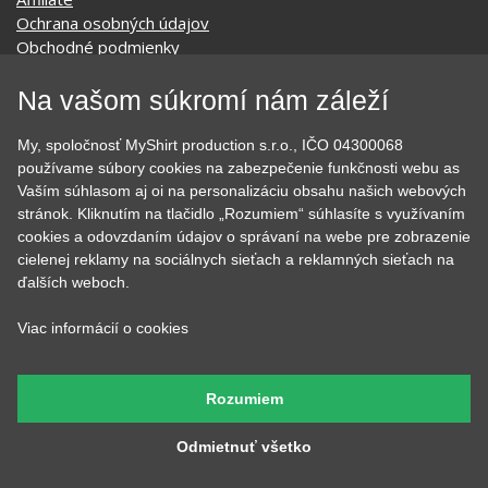
Podmienky použitia webu
O cookie
KONTAKTY
Na vašom súkromí nám záleží
KATEGÓRIE
My, spoločnosť MyShirt production s.r.o., IČO 04300068
používame súbory cookies na zabezpečenie funkčnosti webu as
Tipy na darčeky
Narodeninové
Vaším súhlasom aj oi na personalizáciu obsahu našich webových
Všetky motívy
Nápisy
stránok. Kliknutím na tlačidlo „Rozumiem“ súhlasíte s využívaním
cookies a odovzdaním údajov o správaní na webe pre zobrazenie
Darčekové poukazy
Povolania
cielenej reklamy na sociálnych sieťach a reklamných sieťach na
Auto - Moto
Pre kamarátky a kamarátov
ďalších weboch.
Hrnčeky
Rodinné
Cestovanie
Sex
Viac informácií o cookies
EKG - moje srdce bije
Športy
Evolúcia
Školské
Film a Seriál
Tehotenské tričká
Rozumiem
Geek
Vianoce a Veľká noc
Hobby
Vojenské
Odmietnuť všetko
Hudobné
Významné dni
Jedlo, pitie a relax
Zvierata