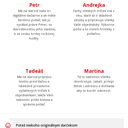
farebnú potlač, tak ju
zásoby a pripravuje všetky
vyrábal práve Peter, so
Vaše objednávky. Výborne
starostlivosťou jeho vlastnej
pečie a to nielen hrnčeky s
a za zvuku tvrdej rockovej
potlačou.
hudby.
Tadeáš
Martina
Má na starosť prípravu
Tá to nakoniec všetko
textilu pred tlačou a
skontroluje, zabalí, prilepí
následné priradenie
štítok s adresou a dohliada
vytlačených tričiek k
aby to kuriér odviezol.
objednávkam, takže Vám
nakoniec príde krásna a
správna potlač.
Poteš niekoho originálnym darčekom