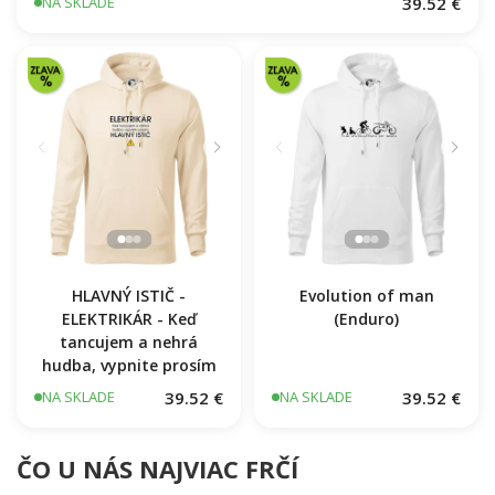
39.52 €
NA SKLADE
HLAVNÝ ISTIČ -
Evolution of man
ELEKTRIKÁR - Keď
(Enduro)
tancujem a nehrá
hudba, vypnite prosím
39.52 €
39.52 €
NA SKLADE
NA SKLADE
ČO U NÁS NAJVIAC FRČÍ