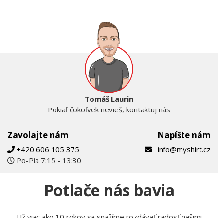
Tomáš Laurin
Pokiaľ čokoľvek nevieš, kontaktuj nás
Zavolajte nám
Napíšte nám
+420 606 105 375
info@myshirt.cz
Po-Pia 7:15 - 13:30
Potlače nás bavia
Už viac ako 10 rokov sa snažíme rozdávať radosť našimi