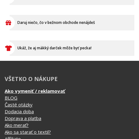
Daruj niečo, čo v bežnom obchode nenájdeš
Ukáž, že aj mäkký darček môže byť pecka!
VŠETKO O NÁKUPE
Ako vymeniť / reklamovať
BLOG
Časté otázky
Dodacia doba
Doprava a platba
Ako merať?
Ako sa starať o textil?
Affiliate
Ochrana osobných údajov
Obchodné podmienky