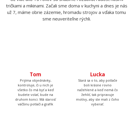
tričkami a mikinami. Začali sme doma v kuchyni a dnes je nás
už 7, máme obrie zázemie, hromadu strojov a vďaka tomu
sme neuveriteľne rýchli.
Tom
Lucka
Prijíma objednávky,
Stará sa o to, aby potlače
kontroluje, či u nich je
boli krásne rovno
všetko čo má byť a keď
nažehlené a keď nemá čo
budete volať, bude na
žehliť, tak pripravuje
druhom konci. Má starosť
motívy, aby ste mali z čoho
väčšinu potlačí a grafík
vyberať.
Petr
Andrejka
Má na starosť naše tri
Farby všetkých tričiek má v
digitálne tlačiarne a ak máte
oku, stará sa o skladové