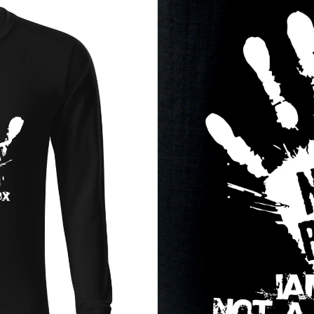
ých prianí počas setu
 zábavy
javu a vlastný umelecký výber
kto tu má posledné slovo
nto motív ešte dnes a daj svetu vedieť, že za pultem rozhoduješ ty!