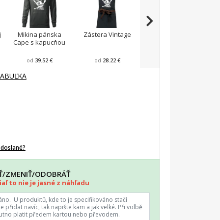
j
Mikina pánska
Zástera Vintage
Pánska zástera na
Cape s kapucňou
varenie
F
od
39.52 €
od
28.22 €
od
23.87 €
TABUĽKA
odoslané?
AŤ/ZMENIŤ/ODOBRÁŤ
aľ to nie je jasné z náhľadu