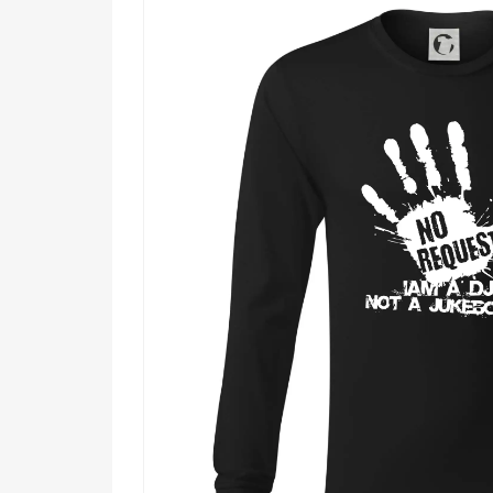
Komu urobí radosť?
🎯 Každému DJovi, ktorý má dosť nevyžiadan
🔥 Milovníkom elektronickej hudby a nočnej
🌟 Tým, ktorí si ctia slobodu hudobného pre
💪 Každému, kto chce okoliu jasne ukázať, 
Nechaj odtlačok ruky hovoriť za teba. Objednaj si te