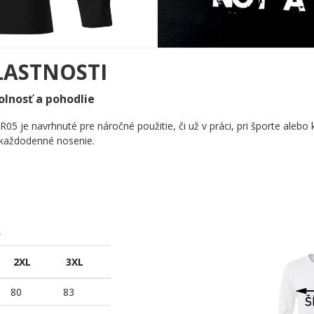
LASTNOSTI
olnosť a pohodlie
R05 je navrhnuté pre náročné použitie, či už v práci, pri športe ale
o každodenné nosenie.
A
2XL
3XL
80
83