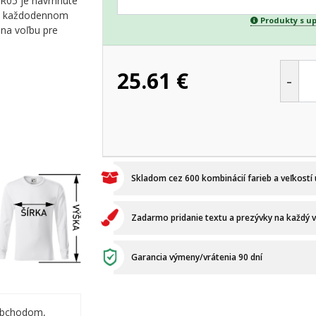
 R05 je navrhnuté
ebo každodennom
Produkty s u
lna voľbu pre
25.61
€
-
Skladom cez 600 kombinácií farieb a veľkostí
Zadarmo pridanie textu a prezývky na každý 
Garancia výmeny/vrátenia 90 dní
obchodom,