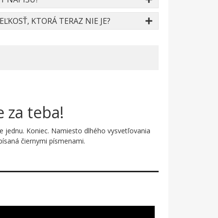
ĽKOSŤ, KTORÁ TERAZ NIE JE?
 za teba!
šte jednu. Koniec. Namiesto dlhého vysvetľovania
apísaná čiernymi písmenami.
xtúrou – akoby niekto namočil ruku do atramentu a
ako definitívne vyhlásenie. Pod tým nasleduje
ckú ulicovú energiu a nekompromisný postoj.