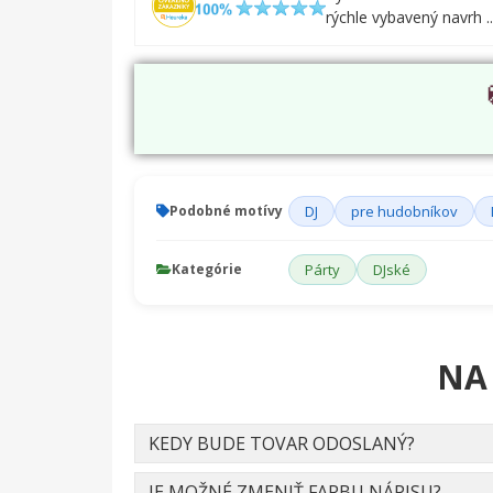
rýchle vybavený navrh ..
Podobné motívy
DJ
pre hudobníkov
Kategórie
Párty
DJské
NA
KEDY BUDE TOVAR ODOSLANÝ?
JE MOŽNÉ ZMENIŤ FARBU NÁPISU?