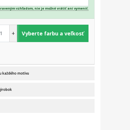
praveným vzhľadom, nie je možné vrátiť ani vymeniť.
+
Vyberte farbu a veľkosť
 u každého motívu
výrobok