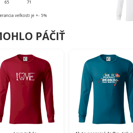
65
71
erancia veľkosti je +- 5%
MOHLO PÁČIŤ