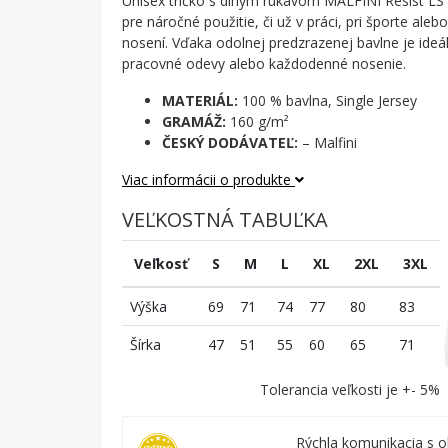
Unisex tričko s dlhým rukávom MALFINI Resist LS
pre náročné použitie, či už v práci, pri športe al
nosení. Vďaka odolnej predzrazenej bavlne je ideá
pracovné odevy alebo každodenné nosenie.
MATERIÁL:
100 % bavlna, Single Jersey
GRAMÁŽ:
160 g/m²
ČESKÝ DODÁVATEĽ:
– Malfini
Viac informácii o produkte
VEĽKOSTNÁ TABUĽKA
Veľkosť
S
M
L
XL
2XL
3XL
Výška
69
71
74
77
80
83
Šírka
47
51
55
60
65
71
Tolerancia veľkosti je +- 5%
Rýchla komunikacia s 