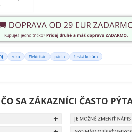
.
🚚 DOPRAVA OD 29 EUR ZADARM
Kupuješ jedno tričko?
Pridaj druhé a máš dopravu ZADARMO.
DJ
ruka
Elektrikár
pádla
česká kultúra
 ČO SA ZÁKAZNÍCI ČASTO PÝTA
JE MOŽNÉ ZMENIŤ NÁPIS
AKO MÁM OPÍSAŤ VEĽKOS