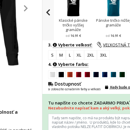
Klasické pánske
Pánske tričko nižše
tričko vyššej
gramáže
gramáže
od
16.91 €
od
16.91 €
3.
Vyberte veľkosť:
VEĽKOSTNÁ 
S
M
L
XL
2XL
3XL
4.
Vyberte farbu:
Dostupnosť
Kedy bude 
si zobrazíte označením farby a veľkosti
Tu napíšte co chcete ZADARMO PRID
Nezabudnite napísať kam a aký veľký, poki
olnosť a