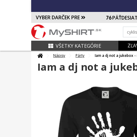
VYBER DARČEK PRE
PÄŤDESIA
ZĽA
VŠETKY KATEGÓRIE
Nápisy
Párty
Iam a dj not a jukebox -
Iam a dj not a juke