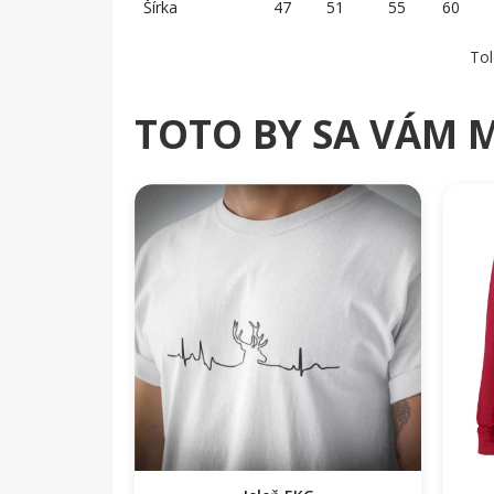
Šírka
47
51
55
60
Tol
TOTO BY SA VÁM 