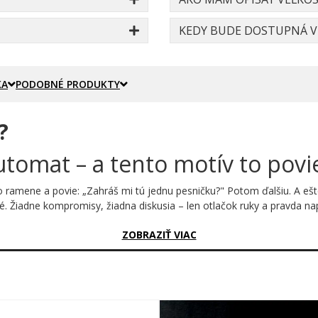
KEDY BUDE DOSTUPNÁ VE
KA
PODOBNÉ PRODUKTY
?
utomat – a tento motív to povie
 po ramene a povie: „Zahráš mi tú jednu pesničku?" Potom ďalšiu. A e
né. Žiadne kompromisy, žiadna diskusia – len otlačok ruky a pravda n
sný?
ZOBRAZIŤ VIAC
 ovláda masívny odtlačok dlane v čiernej farbe s výraznou grunge te
o odtlačku sa vynímajú slová NO REQUEST, zasadené do čiernej škvrny 
je zámerne opotrebované a drsné, čo celému motívu dodáva autenti