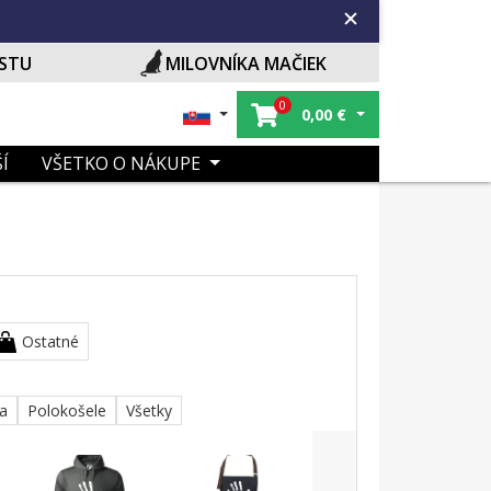
ISTU
MILOVNÍKA MAČIEK
0
0,00
€
Í
VŠETKO O NÁKUPE
Ostatné
ka
Polokošele
Všetky