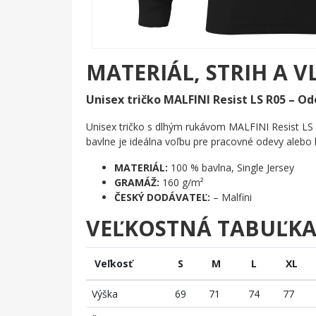
MATERIÁL, STRIH A V
Unisex tričko MALFINI Resist LS R05 – Od
Unisex tričko s dlhým rukávom MALFINI Resist LS 
bavlne je ideálna voľbu pre pracovné odevy aleb
MATERIÁL:
100 % bavlna, Single Jersey
GRAMÁŽ:
160 g/m²
ČESKÝ DODÁVATEĽ:
– Malfini
VEĽKOSTNÁ TABUĽK
Veľkosť
S
M
L
XL
Výška
69
71
74
77