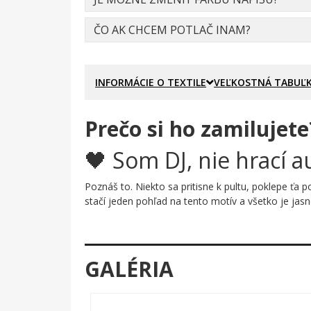
ČO AK CHCEM POTLAČ INAM?
INFORMÁCIE O TEXTILE
VEĽKOSTNÁ TABUĽ
Prečo si ho zamilujete
🖤 Som DJ, nie hrací a
Poznáš to. Niekto sa pritisne k pultu, poklepe ťa
stačí jeden pohľad na tento motív a všetko je jas
Prečo je tento motív úža
Grafika je razantná a nezabudnuteľná. Celú plochu
GALÉRIA
vtlačil ju priamo do priestoru. V strede dlaňovéh
hrdé vyznanie: I AM A DJ, NOT A JUKEBOX. Písmo 