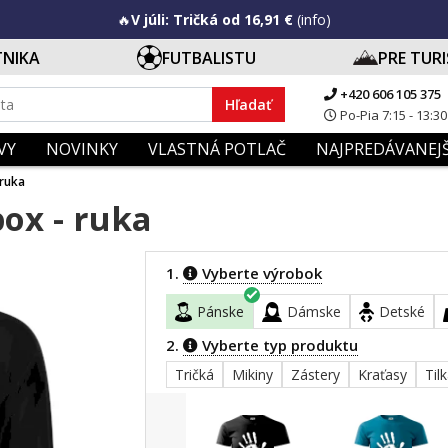
🔥
V júli: Tričká od 16,91 €
(info)
TNIKA
FUTBALISTU
PRE TUR
+420 606 105 375
Hľadať
Po-Pia 7:15 - 13:30
VY
NOVINKY
VLASTNÁ POTLAČ
NAJPREDÁVANEJŠ
 ruka
box - ruka
1.
Vyberte výrobok
Pánske
Dámske
Detské
2.
Vyberte typ produktu
Tričká
Mikiny
Zástery
Kraťasy
Til