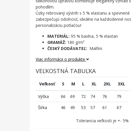
silikónovou úpravou kombinuje elegantný vzhľad
pohodlím.
Úzky rebrovaný výstrih s 5 % elastanu a spevnen
zabezpečujú odolnosť, ideálne na každodenné nos
personalizáciu potlačou!
MATERIÁL:
95 % bavlna, 5 % elastan
GRAMÁŽ:
180 g/m²
ČESKÝ DODÁVATEĽ:
Malfini
Viac informácii o produkte
VEĽKOSTNÁ TABUĽKA
Veľkosť
S
M
L
XL
2XL
3XL
Výška
66
69
72
74
76
79
Šírka
46
49
53
57
61
67
Tolerancia veľkosti je +- 5%