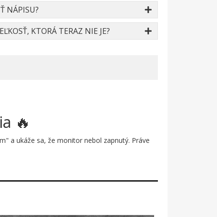
Ť NÁPISU?
ĽKOSŤ, KTORÁ TERAZ NIE JE?
ia 🔥
om" a ukáže sa, že monitor nebol zapnutý. Práve
sa skrýva celý svet serverov, sietí a nekonečných
 v čiernych štvorčekoch s bielym textom, čo