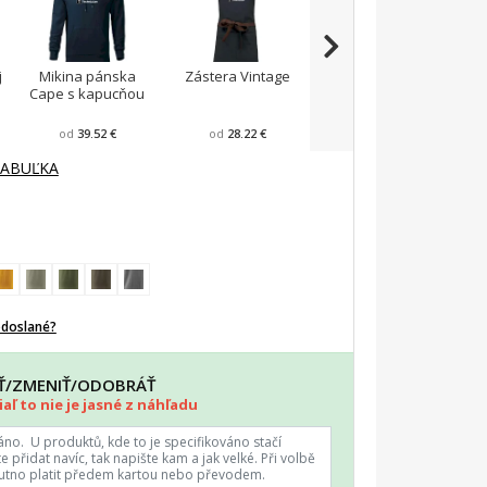
j
Mikina pánska
Zástera Vintage
Pánska zástera na
Cape s kapucňou
varenie
F
od
39.52 €
od
28.22 €
od
23.87 €
TABUĽKA
odoslané?
AŤ/ZMENIŤ/ODOBRÁŤ
aľ to nie je jasné z náhľadu