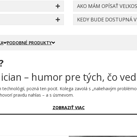
AKO MÁM OPÍSAŤ VEĽKOS
KEDY BUDE DOSTUPNÁ VE
KA
PODOBNÉ PRODUKTY
?
cian – humor pre tých, čo ved
h technológií, pozná ten pocit. Kolega zavolá s „naliehavým problém
rý hovorí pravdu nahlas – a s úsmevom.
sný?
ZOBRAZIŤ VIAC
vidíš skratku IT – tú všetkým dobre známu dvojicu písmen, za ktorou 
rávny moment – „Incompetent Technician". Písmená I a T sú zvýraznené
d. Jednoduchosť je tu silou.