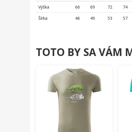
Výška
66
69
72
74
Šírka
46
49
53
57
TOTO BY SA VÁM 