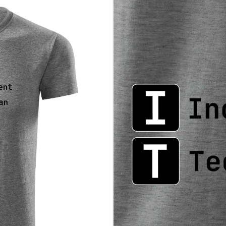
ieši problémy spôsobené ostatnými
myslom pre sebairóniu
, o čom je reč
a originálny darček pre IT nadšenca
 motív skôr, než sa fronta tikietov opäť zaplní! ✨