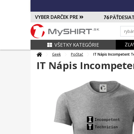
VYBER DARČEK PRE
PÄŤDESIA
ZĽA
VŠETKY KATEGÓRIE
Geek
Počítač
IT Nápis Incompetent T
IT Nápis Incompete