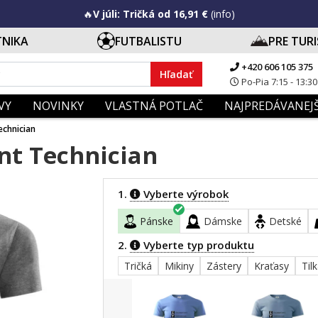
🔥
V júli: Tričká od 16,91 €
(info)
TNIKA
FUTBALISTU
PRE TUR
+420 606 105 375
Hľadať
Po-Pia 7:15 - 13:30
VY
NOVINKY
VLASTNÁ POTLAČ
NAJPREDÁVANEJŠ
echnician
nt Technician
1.
Vyberte výrobok
Pánske
Dámske
Detské
2.
Vyberte typ produktu
Tričká
Mikiny
Zástery
Kraťasy
Til