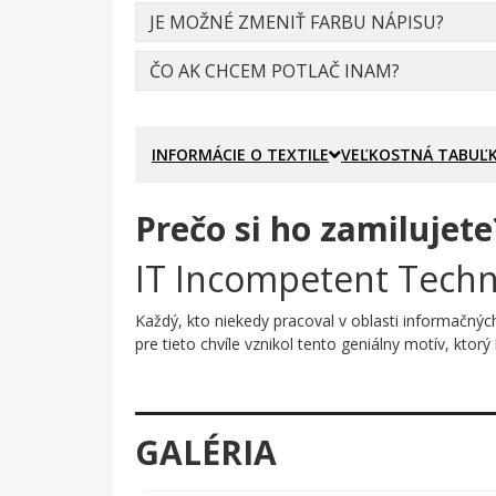
JE MOŽNÉ ZMENIŤ FARBU NÁPISU?
ČO AK CHCEM POTLAČ INAM?
INFORMÁCIE O TEXTILE
VEĽKOSTNÁ TABUĽ
Prečo si ho zamilujete
IT Incompetent Techni
Každý, kto niekedy pracoval v oblasti informačnýc
pre tieto chvíle vznikol tento geniálny motív, kto
Prečo je tento motív úža
Potlač hráva na dve струны naraz. Na prvý pohľad 
GALÉRIA
tikiet. No po prečítaní celého textu príde ten sp
motívu dodáva čistý, úderný a nezameniteľný vzhľa