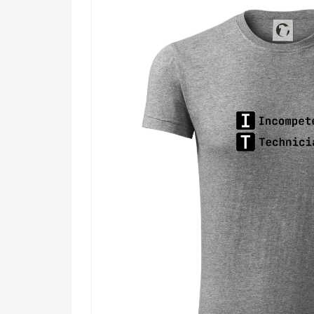
Komu urobí radosť?
🔥 Každému správcovi siete, ktorý denne r
💡 Programátorom a vývojárom s dobrým z
🧠 Kolegom z oddelenia podpory, ktorí vedia
🎯 Priateľom či rodine, ktorí hľadajú vtipný 
Nečakaj, kým ti niekto resetuje mozog – získaj tento