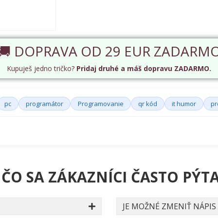
🚚 DOPRAVA OD 29 EUR ZADARM
Kupuješ jedno tričko?
Pridaj druhé a máš dopravu ZADARMO.
pc
programátor
Programovanie
qr kód
it humor
pr
 ČO SA ZÁKAZNÍCI ČASTO PÝTA
JE MOŽNÉ ZMENIŤ NÁPIS