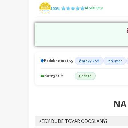
Atraktivita
Podobné motívy
čiarový kód
it humor
Kategórie
Počítač
NA
KEDY BUDE TOVAR ODOSLANÝ?