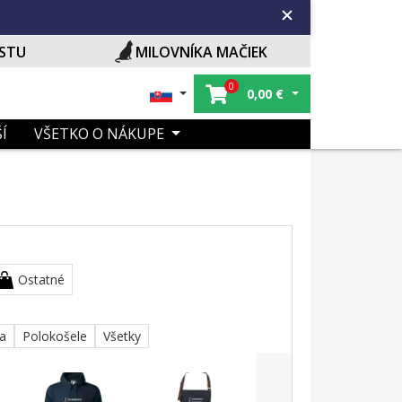
ISTU
MILOVNÍKA MAČIEK
0
0,00
€
Í
VŠETKO O NÁKUPE
Ostatné
ka
Polokošele
Všetky