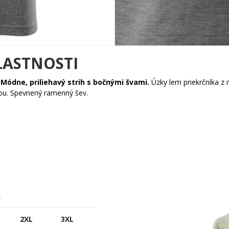
LASTNOSTI
.
Módne, priliehavý strih s bočnými švami.
Úzky lem priekrčníka z
kou. Spevnený ramenný šev.
A
2XL
3XL