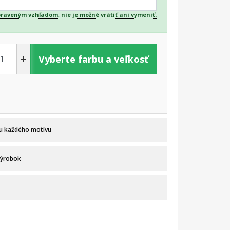
praveným vzhľadom, nie je možné vrátiť ani vymeniť.
+
Vyberte farbu a veľkosť
 u každého motívu
výrobok