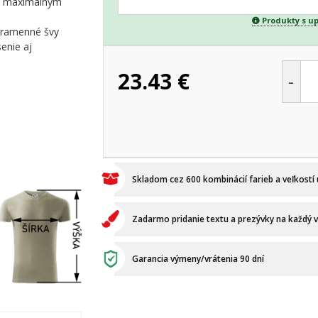
 s maximálnym
Produkty s u
é ramenné švy
enie aj
23.43
€
-
Skladom cez 600 kombinácií farieb a veľkostí
Zadarmo pridanie textu a prezývky na každý 
Garancia výmeny/vrátenia 90 dní