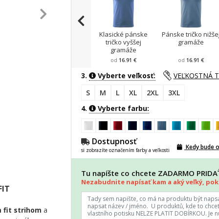
Klasické pánske
Pánske tričko nižše
tričko vyššej
gramáže
gramáže
od
16.91 €
od
16.91 €
3.
Vyberte veľkosť:
VEĽKOSTNÁ 
S
M
L
XL
2XL
3XL
4.
Vyberte farbu:
Dostupnosť
Kedy bude 
si zobrazíte označením farby a veľkosti
Tu napíšte co chcete ZADARMO PRID
Nezabudnite napísať kam a aký veľký, poki
FIT
 fit strihom
a