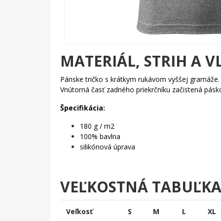
MATERIÁL, STRIH A V
Pánske tričko s krátkym rukávom vyššej gramáže
Vnútorná časť zadného priekrčníku začistená pás
Špecifikácia:
180 g / m2
100% bavlna
silikónová úprava
VEĽKOSTNÁ TABUĽK
Veľkosť
S
M
L
XL