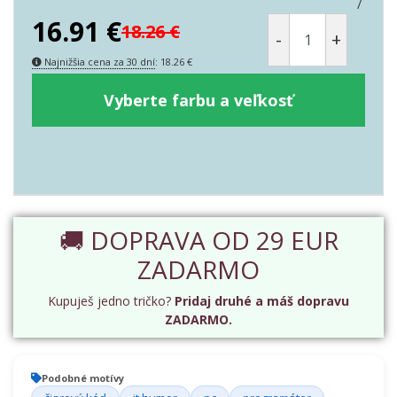
/
16.91
€
18.26
€
-
+
Najnižšia cena za 30 dní
:
18.26
€
Vyberte farbu a veľkosť
🚚 DOPRAVA OD 29 EUR
ZADARMO
Kupuješ jedno tričko?
Pridaj druhé a máš dopravu
ZADARMO.
Podobné motívy