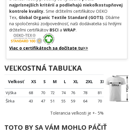
najprísnejších kritérií a podliehajú niekoľkostupňovej
kontrole kvality.
Sme držiteľmi certifikátov OEKO
Tex,
Global Organic Textile Standard (GOTS)
. Dbáme
na spoločenskú zodpovednosť, naši dodávatelia sú hrdými
držiteľmi certifikátov
BSCI
a
WRAP
.
Viac o certifikátoch sa dočítate tu>>
VEĽKOSTNÁ TABUĽKA
Veľkosť
XS
S
M
L
XL
2XL
3XL
4XL
Výška
68
70
72
74
76
78
81
84
Šírka
43
47
51
55
59
64
70
76
Tolerancia veľkosti je +- 5%
TOTO BY SA VÁM MOHLO PÁČIŤ