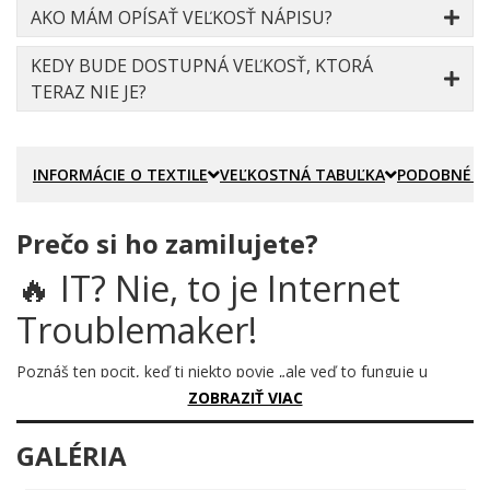
AKO MÁM OPÍSAŤ VEĽKOSŤ NÁPISU?
KEDY BUDE DOSTUPNÁ VEĽKOSŤ, KTORÁ
TERAZ NIE JE?
INFORMÁCIE O TEXTILE
VEĽKOSTNÁ TABUĽKA
PODOBNÉ P
Prečo si ho zamilujete?
🔥 IT? Nie, to je Internet
Troublemaker!
Poznáš ten pocit, keď ti niekto povie „ale veď to funguje u
mňa"? Alebo keď celá kancelária čaká, kým ty sám vieš, že
ZOBRAZIŤ VIAC
problém je niekde úplne inde – a ty si jediný, kto to vie vyriešiť?
Tento motív hovorí za teba hlasnejšie ako akýkoľvek pracovný
GALÉRIA
titul.