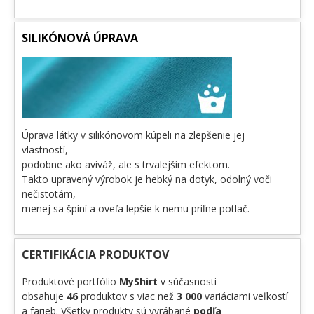
SILIKÓNOVÁ ÚPRAVA
Úprava látky v silikónovom kúpeli na zlepšenie jej
vlastností,
podobne ako aviváž, ale s trvalejším efektom.
Takto upravený výrobok je hebký na dotyk, odolný voči
nečistotám,
menej sa špiní a oveľa lepšie k nemu priľne potlač.
CERTIFIKÁCIA PRODUKTOV
Produktové portfólio
MyShirt
v súčasnosti
obsahuje
46
produktov s viac než
3 000
variáciami veľkostí
a farieb. Všetky produkty sú vyrábané
podľa