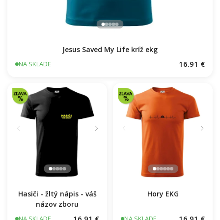
Jesus Saved My Life kríž ekg
16.91 €
NA SKLADE
Hasiči - žltý nápis - váš
Hory EKG
názov zboru
16.91 €
16.91 €
NA SKLADE
NA SKLADE