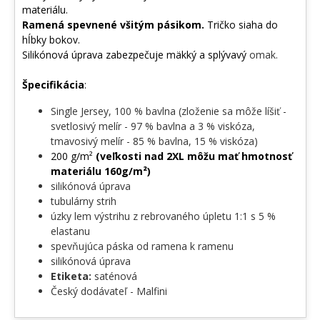
materiálu.
daj svetu vedieť, kto tu skutočne riadi internet! ✨
Ramená spevnené všitým pásikom.
Tričko siaha do
hĺbky bokov.
Silikónová úprava zabezpečuje mäkký a splývavý
omak.
Špecifikácia
:
Single Jersey, 100 % bavlna (zloženie sa môže líšiť -
svetlosivý melír - 97 % bavlna a 3 % viskóza,
tmavosivý melír - 85 % bavlna, 15 % viskóza)
200 g/m²
(veľkosti nad 2XL môžu mať hmotnosť
materiálu 160g/m²)
silikónová úprava
tubulárny strih
úzky lem výstrihu z rebrovaného úpletu 1:1 s 5 %
elastanu
spevňujúca páska od ramena k ramenu
silikónová úprava
Etiketa:
saténová
Český dodávateľ - Malfini