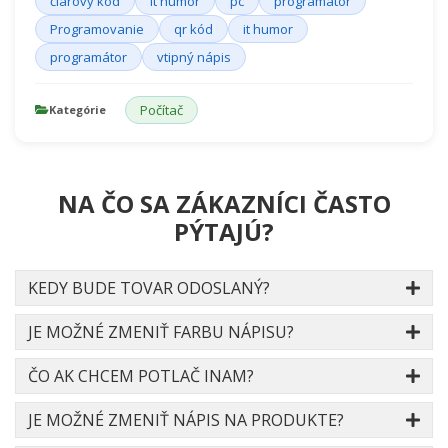
čiarový kód
it humor
pc
programátor
Programovanie
qr kód
it humor
programátor
vtipný nápis
Počítač
Kategórie
NA ČO SA ZÁKAZNÍCI ČASTO
PÝTAJÚ?
KEDY BUDE TOVAR ODOSLANÝ?
JE MOŽNÉ ZMENIŤ FARBU NÁPISU?
ČO AK CHCEM POTLAČ INAM?
JE MOŽNÉ ZMENIŤ NÁPIS NA PRODUKTE?