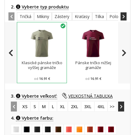
2.
Vyberte typ produktu
Tričká
Mikiny
Zástery
Kraťasy
Tilka
Polokošele
Klasické pánske tričko
Pánske tričko nižšej
Mikin
vyššej gramáže
gramáže
od
16.91 €
od
16.91 €
3.
Vyberte veľkosť:
VEĽKOSTNÁ TABUĽKA
XS
S
M
L
XL
2XL
3XL
4XL
>> 5XL
4.
Vyberte farbu: