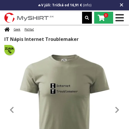
🔥
V júli: Tričká od 16,91 €
(info)
0
Geek
Počítač
IT Nápis Internet Troublemaker