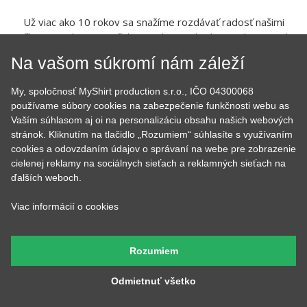
Už viac ako 10 rokov sa snažíme rozdávať radosť našimi
tričkami a mikinami. Začali sme doma v kuchyni a dnes je nás
už 7, máme obrie zázemie, hromadu strojov a vďaka tomu
Na vašom súkromí nám záleží
sme neuveriteľne rýchli.
My, spoločnosť MyShirt production s.r.o., IČO 04300068
používame súbory cookies na zabezpečenie funkčnosti webu as
Vaším súhlasom aj oi na personalizáciu obsahu našich webových
stránok. Kliknutím na tlačidlo „Rozumiem“ súhlasíte s využívaním
cookies a odovzdaním údajov o správaní na webe pre zobrazenie
cielenej reklamy na sociálnych sieťach a reklamných sieťach na
ďalších weboch.
Tom
Lucka
Viac informácií o cookies
Prijíma objednávky,
Stará sa o to, aby potlače
kontroluje, či u nich je
boli krásne rovno
všetko čo má byť a keď
nažehlené a keď nemá čo
budete volať, bude na
žehliť, tak pripravuje
Rozumiem
druhom konci. Má starosť
motívy, aby ste mali z čoho
väčšinu potlačí a grafík
vyberať.
Odmietnuť všetko