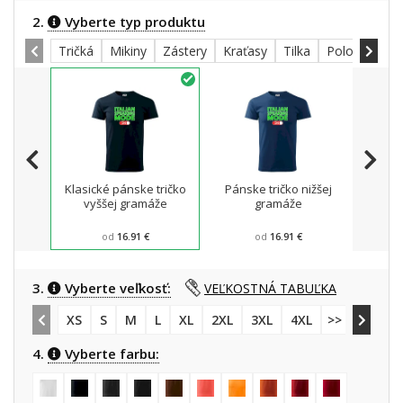
2.
Vyberte typ produktu
Tričká
Mikiny
Zástery
Kraťasy
Tilka
Polokošele
Klasické pánske tričko
Pánske tričko nižšej
Mikin
vyššej gramáže
gramáže
od
16.91 €
od
16.91 €
3.
Vyberte veľkosť:
VEĽKOSTNÁ TABUĽKA
XS
S
M
L
XL
2XL
3XL
4XL
>> 5XL
4.
Vyberte farbu: