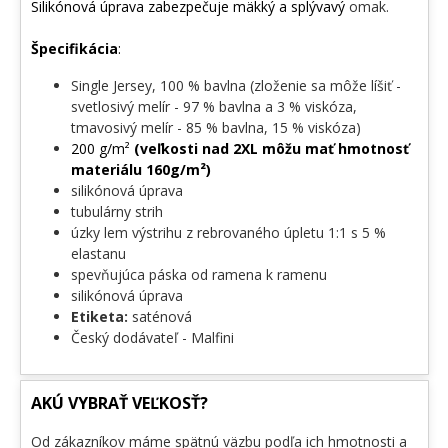
Silikónová úprava zabezpečuje mäkký a splývavý
omak.
Špecifikácia
:
Single Jersey, 100 % bavlna (zloženie sa môže líšiť -
svetlosivý melír - 97 % bavlna a 3 % viskóza,
tmavosivý melír - 85 % bavlna, 15 % viskóza)
200 g/m²
(veľkosti nad 2XL môžu mať hmotnosť
materiálu 160g/m²)
silikónová úprava
tubulárny strih
úzky lem výstrihu z rebrovaného úpletu 1:1 s 5 %
elastanu
spevňujúca páska od ramena k ramenu
silikónová úprava
Etiketa:
saténová
Český dodávateľ - Malfini
AKÚ VYBRAŤ VEĽKOSŤ?
Od zákazníkov máme spätnú väzbu podľa ich hmotnosti a