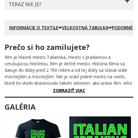
TERAZ NIE JE?
INFORMÁCIE O TEXTILE
VEĽKOSTNÁ TABUĽKA
PODOBNÉ P
Prečo si ho zamilujete?
Rím je hlavné mesto Talianska, mesto s pradávnou a
vzrušujúcou históriou, Rím je Večné mesto. História Ríma sa
datuje do doby pred 2 700 rokmi a od tej doby sa stával stále
mocnejším a mocnejším. Nie je snáď jediné mesto na svete,
ktoré by vtedy disponovalo takým vplyvom, ako práve Rím. Jeho
vplyv bol citeľný tiež v náboženskej oblasti. Roku 207 pred
ZOBRAZIŤ VIAC
naším letopočtom už Rímu patrilo takmer celé územie
Apeninského polostrova, ale to mu nestačilo. Vtedy sa Rím začal
GALÉRIA
zaujímať tiež o zámorie. Roku 100 nášho letopočtu už bolo pod
rímskym vplyvom Španielsko, Grécko a severná Afrika.
Rozpínajúca sa ríša ponúkala príležitosť jednotlivcom, ktorí túžili
po nekonečnej moci konflikty medzi silnými osobnosťami viedli
nakoniec k rozpradu republiky. Nejakú dobu jej vládol