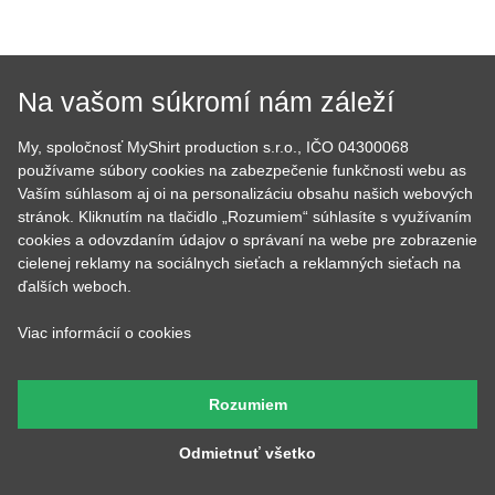
Už viac ako 10 rokov sa snažíme rozdávať radosť našimi
tričkami a mikinami. Začali sme doma v kuchyni a dnes je nás
už 7, máme obrie zázemie, hromadu strojov a vďaka tomu
sme neuveriteľne rýchli.
Na vašom súkromí nám záleží
My, spoločnosť MyShirt production s.r.o., IČO 04300068
používame súbory cookies na zabezpečenie funkčnosti webu as
Vaším súhlasom aj oi na personalizáciu obsahu našich webových
stránok. Kliknutím na tlačidlo „Rozumiem“ súhlasíte s využívaním
cookies a odovzdaním údajov o správaní na webe pre zobrazenie
cielenej reklamy na sociálnych sieťach a reklamných sieťach na
Tom
Lucka
ďalších weboch.
Prijíma objednávky,
Stará sa o to, aby potlače
kontroluje, či u nich je
boli krásne rovno
Viac informácií o cookies
všetko čo má byť a keď
nažehlené a keď nemá čo
budete volať, bude na
žehliť, tak pripravuje
druhom konci. Má starosť
motívy, aby ste mali z čoho
väčšinu potlačí a grafík
vyberať.
Rozumiem
Odmietnuť všetko