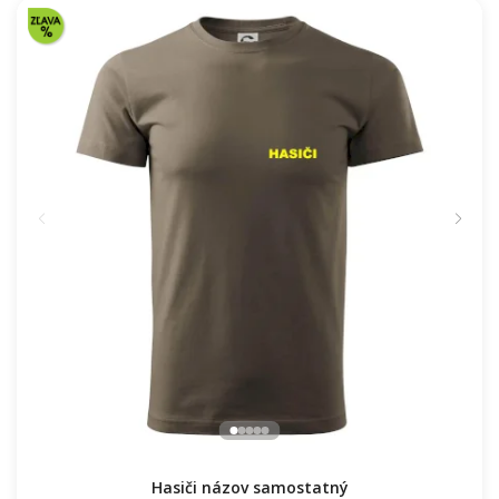
Československý Päťdesiatnik
16.91 €
NA SKLADE