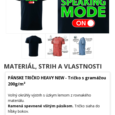
diktátorsky Julius Caesar a jeho synovec Octavianus ako prvý
rímsky cisár prijal titul Augustus alebo vznešený. Za Augusta sa z
mesta, budovaného dovtedy prevažne z tehiel, stáva
reprezentatívny stred ríše. Vznikajú verejné budovy, fóra, kúpele,
cirky, paláce, hlavným stavebným materiálom sa stáva mramor.
​zdroj: Invia.cz
MATERIÁL, STRIH A VLASTNOSTI
PÁNSKE TRIČKO HEAVY NEW - Tričko s gramážou
200g/m²
Voľný okrúhly výstrih s úzkym lemom z rovnakého
materiálu.
Ramená spevnené všitým pásikom.
Tričko siaha do
hĺbky bokov.