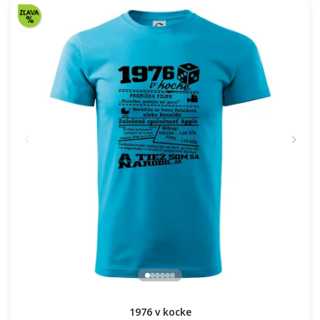
Škola volá - farebné
16.91 €
NA SKLADE