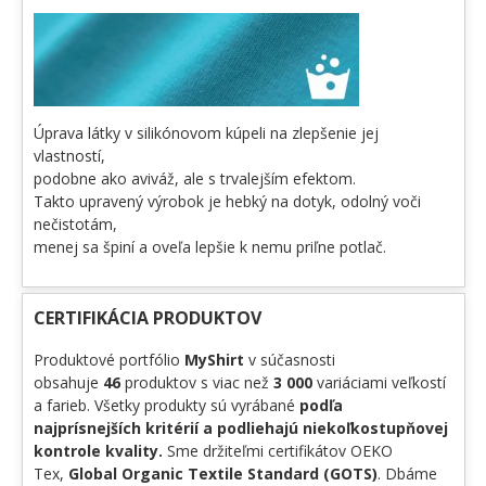
Úprava látky v silikónovom kúpeli na zlepšenie jej
vlastností,
podobne ako aviváž, ale s trvalejším efektom.
Takto upravený výrobok je hebký na dotyk, odolný voči
nečistotám,
menej sa špiní a oveľa lepšie k nemu priľne potlač.
CERTIFIKÁCIA PRODUKTOV
Produktové portfólio
MyShirt
v súčasnosti
obsahuje
46
produktov s viac než
3 000
variáciami veľkostí
a farieb. Všetky produkty sú vyrábané
podľa
najprísnejších kritérií a podliehajú niekoľkostupňovej
kontrole kvality.
Sme držiteľmi certifikátov OEKO
Tex,
Global Organic Textile Standard (GOTS)
. Dbáme