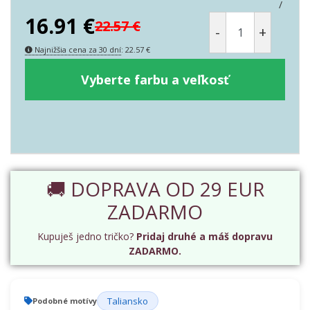
/
16.91
€
22.57
€
-
+
Najnižšia cena za 30 dní
:
22.57
€
Vyberte farbu a veľkosť
🚚 DOPRAVA OD 29 EUR
ZADARMO
Kupuješ jedno tričko?
Pridaj druhé a máš dopravu
ZADARMO.
Taliansko
Podobné motívy