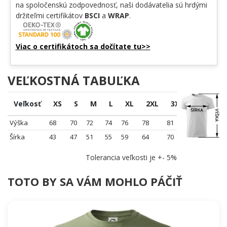
na spoločenskú zodpovednosť, naši dodávatelia sú hrdými
držiteľmi certifikátov
BSCI
a
WRAP
.
Viac o certifikátoch sa dočítate tu>>
VEĽKOSTNÁ TABUĽKA
Veľkosť
XS
S
M
L
XL
2XL
3XL
4XL
Výška
68
70
72
74
76
78
81
84
Šírka
43
47
51
55
59
64
70
76
Tolerancia veľkosti je +- 5%
TOTO BY SA VÁM MOHLO PÁČIŤ