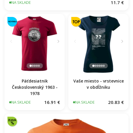
BEZPOTLAČE / BEZ POTLAČE
11.7 €
NA SKLADE
Päťdesiatnik
Vaše miesto - vrstevnice
Československý 1963 -
v obdĺžniku
1978
16.91 €
20.83 €
NA SKLADE
NA SKLADE