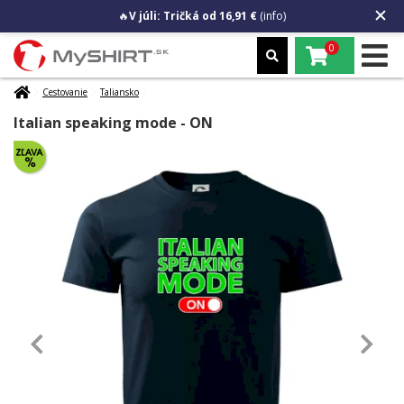
🔥
V júli: Tričká od 16,91 €
(info)
0
Cestovanie
Taliansko
Italian speaking mode - ON