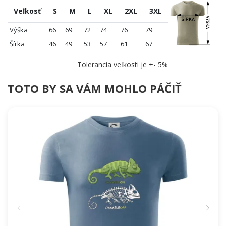
Veľkosť
S
M
L
XL
2XL
3XL
Výška
66
69
72
74
76
79
Šírka
46
49
53
57
61
67
Tolerancia veľkosti je +- 5%
TOTO BY SA VÁM MOHLO PÁČIŤ