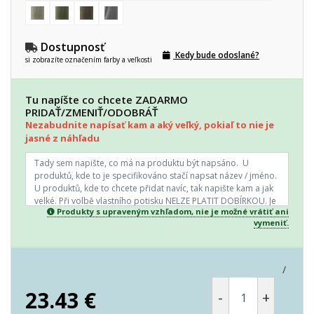
Dostupnosť
Kedy bude odoslané?
si zobrazíte označením farby a veľkosti
Tu napíšte co chcete ZADARMO
PRIDAŤ/ZMENIŤ/ODOBRÁŤ
Nezabudnite napísať kam a aký veľký, pokiaľ to nie je
jasné z náhľadu
Produkty s upraveným vzhľadom, nie je možné vrátiť ani
vymeniť.
/
23.43
€
-
+