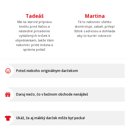
Tadeáš
Martina
Má na starosť prípravu
Tá to nakoniec všetko
textilu pred tlačou a
skontroluje, zabalí, prilepí
následné priradenie
štítok s adresou a dohliada
vytlačených tričiek k
aby to kuriér odviezol.
objednávkam, takže Vám
nakoniec príde krásna a
správna potlač.
Poteš niekoho originálnym darčekom
Daruj niečo, čo v bežnom obchode nenájdeš
Ukáž, že aj mäkký darček môže byť pecka!