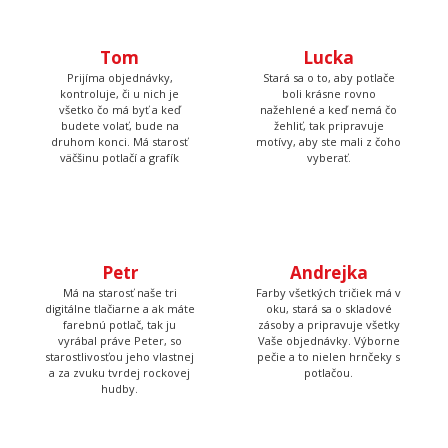
Tom
Prijíma objednávky,
kontroluje, či u nich je
Lucka
všetko čo má byť a keď
budete volať, bude na
Stará sa o to, aby potlače
druhom konci. Má starosť
boli krásne rovno
väčšinu potlačí a grafík
nažehlené a keď nemá čo
žehliť, tak pripravuje
motívy, aby ste mali z čoho
vyberať.
Petr
Andrejka
Má na starosť naše tri
Farby všetkých tričiek má v
digitálne tlačiarne a ak máte
oku, stará sa o skladové
farebnú potlač, tak ju
zásoby a pripravuje všetky
vyrábal práve Peter, so
Vaše objednávky. Výborne
starostlivosťou jeho vlastnej
pečie a to nielen hrnčeky s
a za zvuku tvrdej rockovej
potlačou.
hudby.