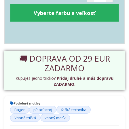
Vyberte farbu a veľkosť
🚚 DOPRAVA OD 29 EUR
ZADARMO
Kupuješ jedno tričko?
Pridaj druhé a máš dopravu
ZADARMO.
Podobné motívy
Bager
písací stroj
ťažká technika
Vtipné tričká
vtipný motív