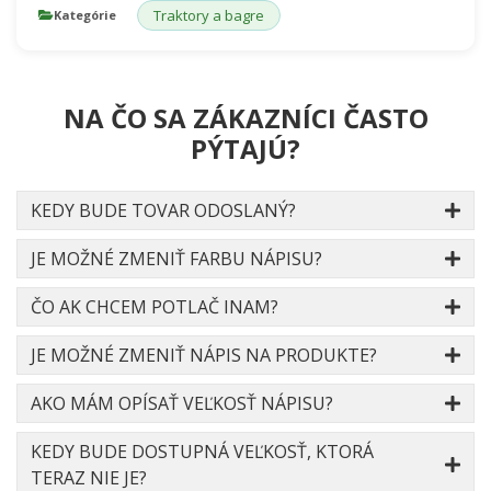
Traktory a bagre
Kategórie
NA ČO SA ZÁKAZNÍCI ČASTO
PÝTAJÚ?
KEDY BUDE TOVAR ODOSLANÝ?
JE MOŽNÉ ZMENIŤ FARBU NÁPISU?
ČO AK CHCEM POTLAČ INAM?
JE MOŽNÉ ZMENIŤ NÁPIS NA PRODUKTE?
AKO MÁM OPÍSAŤ VEĽKOSŤ NÁPISU?
KEDY BUDE DOSTUPNÁ VEĽKOSŤ, KTORÁ
TERAZ NIE JE?