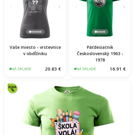
Vaše miesto - vrstevnice
Päťdesiatnik
v obdĺžniku
Československý 1963 -
1978
20.83 €
16.91 €
NA SKLADE
NA SKLADE