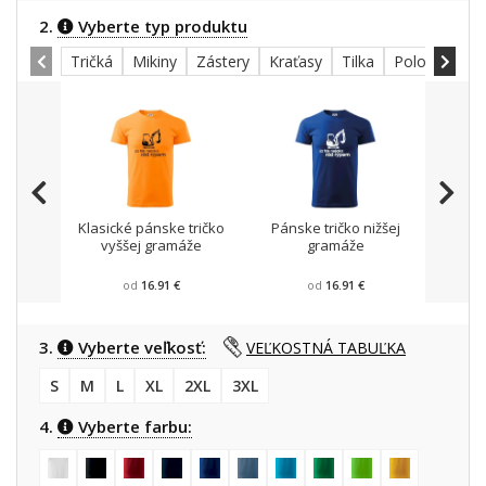
2.
Vyberte typ produktu
Tričká
Mikiny
Zástery
Kraťasy
Tilka
Polokošele
Klasické pánske tričko
Pánske tričko nižšej
Mikin
vyššej gramáže
gramáže
od
16.91 €
od
16.91 €
3.
Vyberte veľkosť:
VEĽKOSTNÁ TABUĽKA
S
M
L
XL
2XL
3XL
4.
Vyberte farbu: