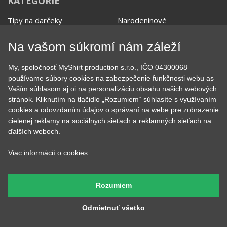
KATEGÓRIE
Tipy na darčeky
Narodeninové
Všetky motívy
Nápisy
Darčekové poukazy
Povolania
Na vašom súkromí nám záleží
Auto - Moto
Pre kamarátky a kamarátov
Hrnčeky
Rodinné
My, spoločnosť MyShirt production s.r.o., IČO 04300068
Cestovanie
Sex
používame súbory cookies na zabezpečenie funkčnosti webu as
EKG - moje srdce bije
Športy
Vaším súhlasom aj oi na personalizáciu obsahu našich webových
Evolúcia
Školské
stránok. Kliknutím na tlačidlo „Rozumiem“ súhlasíte s využívaním
Film a Seriál
Tehotenské tričká
cookies a odovzdaním údajov o správaní na webe pre zobrazenie
Geek
Vianoce a Veľká noc
cielenej reklamy na sociálnych sieťach a reklamných sieťach na
Hobby
Vojenské
ďalších weboch.
Hudobné
Významné dni
Viac informácií o cookies
Jedlo, pitie a relax
Zvierata
Kvetiny
MyShirt
Láska
Rozumiem
Odmietnuť všetko
SOCIÁLNE SIETE