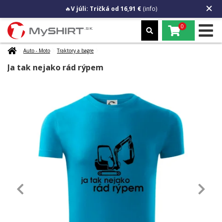
🔥
V júli: Tričká od 16,91 €
(info)
0
Auto - Moto
Traktory a bagre
Ja tak nejako rád rýpem