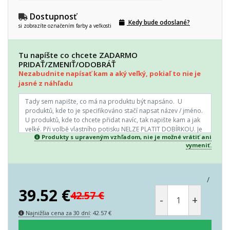
Dostupnosť
Kedy bude odoslané?
si zobrazíte označením farby a veľkosti
Tu napíšte co chcete ZADARMO
PRIDAŤ/ZMENIŤ/ODOBRÁŤ
Nezabudnite napísať kam a aký veľký, pokiaľ to nie je
jasné z náhľadu
Produkty s upraveným vzhľadom, nie je možné vrátiť ani
vymeniť.
/
39.52
€
42.57
€
-
+
Najnižšia cena za 30 dní
:
42.57
€