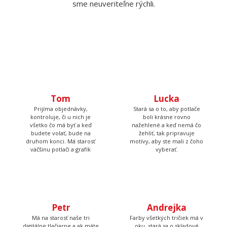
Už viac ako 10 rokov sa snažíme rozdávať radosť našimi
tričkami a mikinami. Začali sme doma v kuchyni a dnes je nás
už 7, máme obrie zázemie, hromadu strojov a vďaka tomu
sme neuveriteľne rýchli.
Tom
Lucka
Prijíma objednávky,
Stará sa o to, aby potlače
kontroluje, či u nich je
boli krásne rovno
všetko čo má byť a keď
nažehlené a keď nemá čo
budete volať, bude na
žehliť, tak pripravuje
druhom konci. Má starosť
motívy, aby ste mali z čoho
väčšinu potlačí a grafík
vyberať.
Petr
Má na starosť naše tri
digitálne tlačiarne a ak máte
Andrejka
farebnú potlač, tak ju
vyrábal práve Peter, so
Farby všetkých tričiek má v