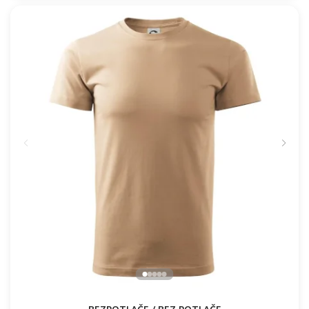
DHZ - Váš názov - FLUO + Reflexná potlač
16.91 €
NA SKLADE