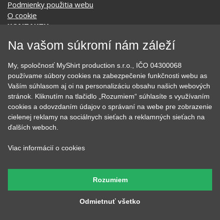
Podmienky použitia webu
O cookie
KONTAKTY
Na vašom súkromí nám záleží
KATEGÓRIE
My, spoločnosť MyShirt production s.r.o., IČO 04300068
používame súbory cookies na zabezpečenie funkčnosti webu as
Tipy na darčeky
Narodeninové
Vaším súhlasom aj oi na personalizáciu obsahu našich webových
Všetky motívy
Nápisy
stránok. Kliknutím na tlačidlo „Rozumiem“ súhlasíte s využívaním
Darčekové poukazy
Povolania
cookies a odovzdaním údajov o správaní na webe pre zobrazenie
Auto - Moto
Pre kamarátky a kamarátov
cielenej reklamy na sociálnych sieťach a reklamných sieťach na
Hrnčeky
Rodinné
ďalších weboch.
Cestovanie
Sex
Viac informácií o cookies
EKG - moje srdce bije
Športy
Evolúcia
Školské
Film a Seriál
Tehotenské tričká
Rozumiem
Geek
Vianoce a Veľká noc
Hobby
Vojenské
Odmietnuť všetko
Hudobné
Významné dni
Jedlo, pitie a relax
Zvierata