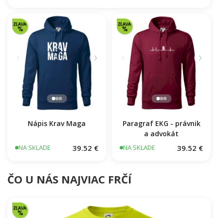
EKG bagr
39.52 €
NA SKLADE
Nápis Krav Maga
Paragraf EKG - právnik
a advokát
39.52 €
39.52 €
NA SKLADE
NA SKLADE
ČO U NÁS NAJVIAC FRČÍ