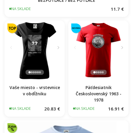
BEZPOTLAČE / BEZ POTLAČE
11.7 €
NA SKLADE
Vaše miesto - vrstevnice
Päťdesiatnik
v obdĺžniku
Československý 1963 -
1978
20.83 €
16.91 €
NA SKLADE
NA SKLADE