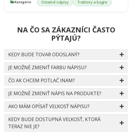
Ostatné nápisy
Traktory a bagre
Kategórie
NA ČO SA ZÁKAZNÍCI ČASTO
PÝTAJÚ?
KEDY BUDE TOVAR ODOSLANÝ?
JE MOŽNÉ ZMENIŤ FARBU NÁPISU?
ČO AK CHCEM POTLAČ INAM?
JE MOŽNÉ ZMENIŤ NÁPIS NA PRODUKTE?
AKO MÁM OPÍSAŤ VEĽKOSŤ NÁPISU?
KEDY BUDE DOSTUPNÁ VEĽKOSŤ, KTORÁ
TERAZ NIE JE?