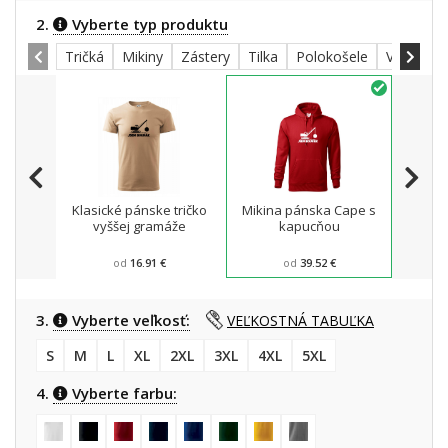
2.
Vyberte typ produktu
Tričká
Mikiny
Zástery
Tilka
Polokošele
Všetky
Klasické pánske tričko
Mikina pánska Cape s
Zá
vyššej gramáže
kapucňou
od
16.91 €
od
39.52 €
3.
Vyberte veľkosť:
VEĽKOSTNÁ TABUĽKA
S
M
L
XL
2XL
3XL
4XL
5XL
4.
Vyberte farbu: