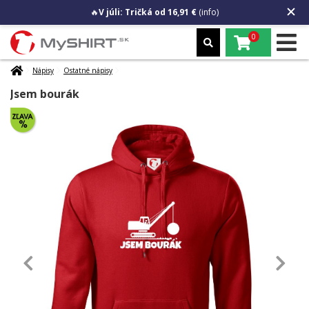
🔥
V júli: Tričká od 16,91 €
(info)
0
Nápisy
Ostatné nápisy
Jsem bourák