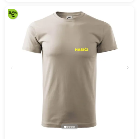
Československý Päťdesiatnik
16.91 €
NA SKLADE