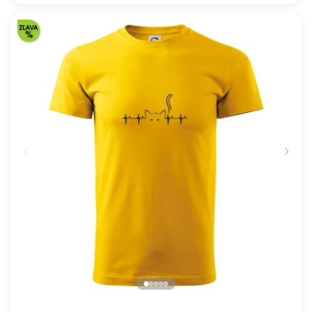
Škola volá - farebné
16.91 €
NA SKLADE