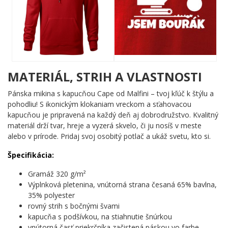
pôsobí razantne a nadčasovo, takže zaujme na prvý pohľad a
nezapadne do zabudnutia.
Komu urobí radosť?
🔥 Bagrista a strojník, ktorý vie, že bez neho by nič
nestálo ani nepadlo
MATERIÁL, STRIH A VLASTNOSTI
💪 Každému, kto sa rád pochváli svojím remeslom s
poriadnou dávkou nadsázky
Pánska mikina s kapucňou Cape od Malfini – tvoj kľúč k štýlu a
🧠 Človeku so zmyslom pre humor, ktorý berie život – aj
pohodliu! S ikonickým klokaniam vreckom a sťahovacou
búranie – s úsmevom
kapucňou je pripravená na každý deň aj dobrodružstvo. Kvalitný
🎯 Skvelý tip na darček pre kolegu zo stavby či pre
materiál drží tvar, hreje a vyzerá skvelo, či ju nosíš v meste
nadšenca ťažkej techniky
alebo v prírode. Pridaj svoj osobitý potlač a ukáž svetu, kto si.
Ak ty alebo niekto blízky patrí k tým, čo zbúrajú všetky prekážky –
Špecifikácia:
tento motív je jasná voľba. Neváhaj a daj svetu vedieť, že si
poriadny bourák! ✨
Gramáž 320 g/m²
Výplnková pletenina, vnútorná strana česaná 65% bavlna,
35% polyester
rovný strih s bočnými švami
kapucňa s podšívkou, na stiahnutie šnúrkou
vnútorná časť priekrčníka začistená páskou vo farbe