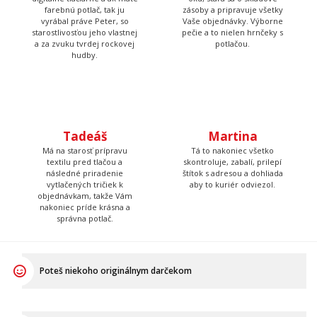
starostlivosťou jeho vlastnej
oku, stará sa o skladové
a za zvuku tvrdej rockovej
zásoby a pripravuje všetky
hudby.
Vaše objednávky. Výborne
pečie a to nielen hrnčeky s
potlačou.
Tadeáš
Martina
Má na starosť prípravu
Tá to nakoniec všetko
textilu pred tlačou a
skontroluje, zabalí, prilepí
následné priradenie
štítok s adresou a dohliada
vytlačených tričiek k
aby to kuriér odviezol.
objednávkam, takže Vám
nakoniec príde krásna a
správna potlač.
Poteš niekoho originálnym darčekom